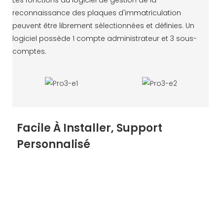
reconnaissance des plaques d'immatriculation
peuvent être librement sélectionnées et définies. Un
logiciel possède 1 compte administrateur et 3 sous-
comptes.
Facile À Installer, Support
Personnalisé
Nous prenons en charge OEM/ODM, le matériel
prend en charge la couleur, l'apparence, la fonction,
le logo et la personnalisation de la taille, le logiciel
prend en charge le logo, la fonction, l'amarrage, la
construction de plate-forme cloud, etc.