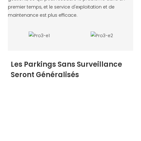
premier temps, et le service d'exploitation et de
maintenance est plus efficace.
Les Parkings Sans Surveillance
Seront Généralisés
Les solutions de stationnement intelligentes rendent
possible le stationnement sans surveillance. Le
parking utilise la reconnaissance des plaques
d'immatriculation comme certificat pour entrer et
sortir du parking. Le propriétaire de la voiture peut
utiliser le paiement électronique ou la carte de crédit
pour payer. Enfin, le personnel de direction utilise la