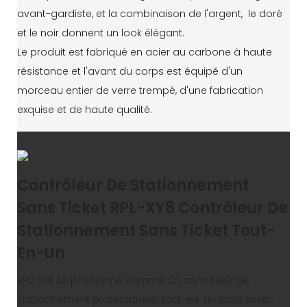
avant-gardiste, et la combinaison de l'argent, le doré
et le noir donnent un look élégant.
Le produit est fabriqué en acier au carbone à haute
résistance et l'avant du corps est équipé d'un
morceau entier de verre trempé, d'une fabrication
exquise et de haute qualité.
Contrôleur De Stationnement
Sans Ticket RPL-XY8 Contrôleur De
Stationnement Sans Ticket Tout-
En-Un
RPL-XY8 se positionne comme un contrôleur de
stationnement professionnel tout-en-un sans ticket,