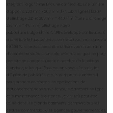
intégrant l'algorithme LPR, une caméra HD, une lumière
d'appoint, 260 mm x 260 mm. (P4 LED 4 lignes) Écran
d'affichage LED et 260 mm * 440 mm (Taille d'affichage
230 mm * 410 mm) affichage vidéo
publicitaire L'algorithme AI LPR développé par Realpark
a amélioré le taux de précision de la reconnaissance à
99,999 %. Le produit peut être utilisé avec un terminal
d'interphone vidéo et une plate-forme de gestion pour
prendre en charge un certain nombre de fonctions
étendues, telles que l'interaction vocale frontale, la
diffusion de publicités, etc. Plus important encore, il
peut prendre en charge les applications de
stationnement sans surveillance, le paiement en ligne
et la maintenance à distance. Le RPL-XY8 peut être
utilisé dans les grands bâtiments commerciaux, les
centres commerciaux, les agences gouvernementales,