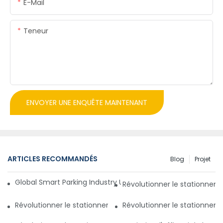
E-Mail
Teneur
ENVOYER UNE ENQUÊTE MAINTENANT
ARTICLES RECOMMANDÉS
Blog
Projet
Global Smart Parking Industry Update for Third Quarter of 
Révolutionner le stationnem
Révolutionner le stationnement avec un système de gestio
Révolutionner le stationnem