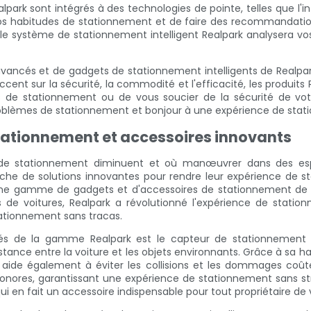
park sont intégrés à des technologies de pointe, telles que l'in
s habitudes de stationnement et de faire des recommandation
, le système de stationnement intelligent Realpark analysera v
ancés et de gadgets de stationnement intelligents de Realpark
accent sur la sécurité, la commodité et l'efficacité, les prod
 de stationnement ou de vous soucier de la sécurité de votre
roblèmes de stationnement et bonjour à une expérience de stat
 stationnement et accessoires innovants
s de stationnement diminuent et où manœuvrer dans des espa
che de solutions innovantes pour rendre leur expérience de st
t une gamme de gadgets et d'accessoires de stationnement de p
s de voitures, Realpark a révolutionné l'expérience de stati
tationnement sans tracas.
s de la gamme Realpark est le capteur de stationnement int
stance entre la voiture et les objets environnants. Grâce à sa 
ide également à éviter les collisions et les dommages coûteux.
 sonores, garantissant une expérience de stationnement sans str
ui en fait un accessoire indispensable pour tout propriétaire de 