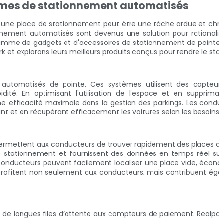
stèmes de stationnement automatisés
er une place de stationnement peut être une tâche ardue et c
nnement automatisés sont devenus une solution pour rationalis
amme de gadgets et d'accessoires de stationnement de pointe 
et explorons leurs meilleurs produits conçus pour rendre le st
 automatisés de pointe. Ces systèmes utilisent des capteu
dité. En optimisant l'utilisation de l'espace et en supprim
e efficacité maximale dans la gestion des parkings. Les con
nt et en récupérant efficacement les voitures selon les besoins
 permettent aux conducteurs de trouver rapidement des places d
stationnement et fournissent des données en temps réel sur 
conducteurs peuvent facilement localiser une place vide, écono
profitent non seulement aux conducteurs, mais contribuent éga
aire de longues files d’attente aux compteurs de paiement. Rea