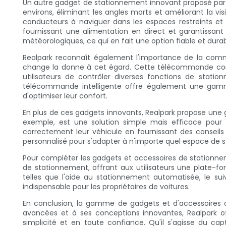
Un autre gadget de stationnement innovant proposé par 
environs, éliminant les angles morts et améliorant la vis
conducteurs à naviguer dans les espaces restreints et
fournissant une alimentation en direct et garantissan
météorologiques, ce qui en fait une option fiable et durabl
Realpark reconnaît également l'importance de la commo
change la donne à cet égard. Cette télécommande comp
utilisateurs de contrôler diverses fonctions de stat
télécommande intelligente offre également une gamme 
d'optimiser leur confort.
En plus de ces gadgets innovants, Realpark propose une 
exemple, est une solution simple mais efficace pour 
correctement leur véhicule en fournissant des conseils 
personnalisé pour s'adapter à n'importe quel espace de s
Pour compléter les gadgets et accessoires de stationnem
de stationnement, offrant aux utilisateurs une plate-for
telles que l'aide au stationnement automatisée, le suiv
indispensable pour les propriétaires de voitures.
En conclusion, la gamme de gadgets et d'accessoires d
avancées et à ses conceptions innovantes, Realpark of
simplicité et en toute confiance. Qu'il s'agisse du c