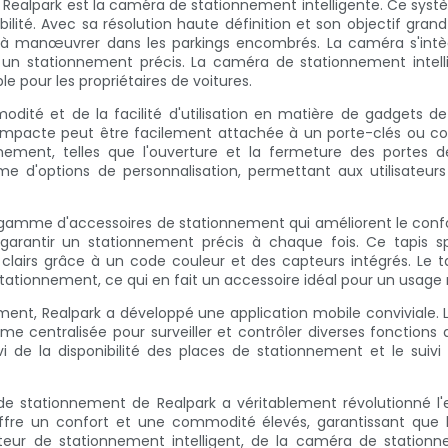
Realpark est la caméra de stationnement intelligente. Ce sys
ibilité. Avec sa résolution haute définition et son objectif gra
 à manœuvrer dans les parkings encombrés. La caméra s'intè
t un stationnement précis. La caméra de stationnement intelli
e pour les propriétaires de voitures.
dité et de la facilité d'utilisation en matière de gadgets d
acte peut être facilement attachée à un porte-clés ou cons
ionnement, telles que l'ouverture et la fermeture des porte
d'options de personnalisation, permettant aux utilisateurs
gamme d'accessoires de stationnement qui améliorent le confort 
garantir un stationnement précis à chaque fois. Ce tapis 
clairs grâce à un code couleur et des capteurs intégrés. Le ta
tationnement, ce qui en fait un accessoire idéal pour un usage 
ent, Realpark a développé une application mobile conviviale. L
me centralisée pour surveiller et contrôler diverses fonctions 
i de la disponibilité des places de stationnement et le suivi d
e stationnement de Realpark a véritablement révolutionné l
fre un confort et une commodité élevés, garantissant que l
apteur de stationnement intelligent, de la caméra de stationn