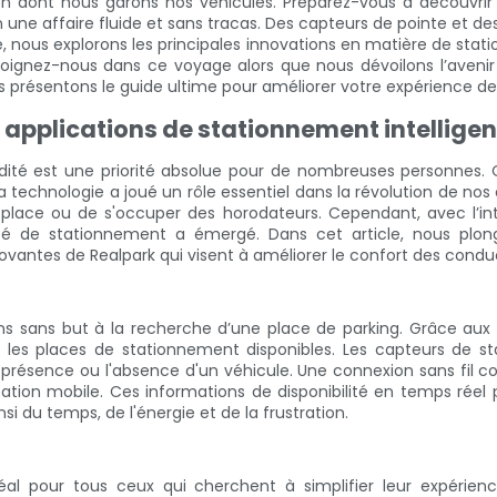
on dont nous garons nos véhicules. Préparez-vous à découvr
une affaire fluide et sans tracas. Des capteurs de pointe et d
té, nous explorons les principales innovations en matière de st
joignez-nous dans ce voyage alors que nous dévoilons l’aveni
ous présentons le guide ultime pour améliorer votre expérience d
 applications de stationnement intelligen
ité est une priorité absolue pour de nombreuses personnes. Qu
a technologie a joué un rôle essentiel dans la révolution de nos e
e place ou de s'occuper des horodateurs. Cependant, avec l’in
ité de stationnement a émergé. Dans cet article, nous plo
ovantes de Realpark qui visent à améliorer le confort des cond
ons sans but à la recherche d’une place de parking. Grâce aux
 les places de stationnement disponibles. Les capteurs de st
a présence ou l'absence d'un véhicule. Une connexion sans fil 
ication mobile. Ces informations de disponibilité en temps rée
 du temps, de l'énergie et de la frustration.
al pour tous ceux qui cherchent à simplifier leur expérien