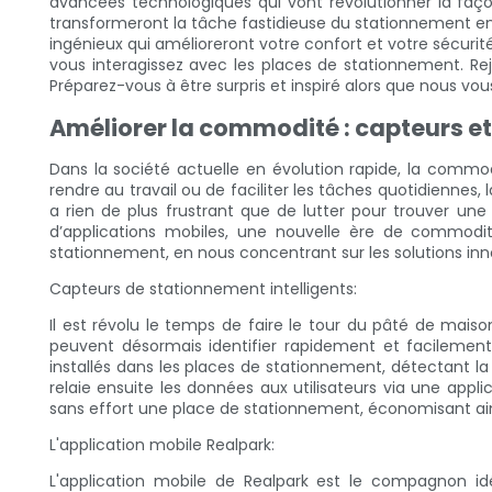
avancées technologiques qui vont révolutionner la faç
transformeront la tâche fastidieuse du stationnement en 
ingénieux qui amélioreront votre confort et votre sécuri
vous interagissez avec les places de stationnement. Re
Préparez-vous à être surpris et inspiré alors que nous v
Améliorer la commodité : capteurs et
Dans la société actuelle en évolution rapide, la commod
rendre au travail ou de faciliter les tâches quotidiennes, l
a rien de plus frustrant que de lutter pour trouver un
d’applications mobiles, une nouvelle ère de commod
stationnement, en nous concentrant sur les solutions inn
Capteurs de stationnement intelligents:
Il est révolu le temps de faire le tour du pâté de mais
peuvent désormais identifier rapidement et facilement
installés dans les places de stationnement, détectant l
relaie ensuite les données aux utilisateurs via une appl
sans effort une place de stationnement, économisant ainsi
L'application mobile Realpark:
L'application mobile de Realpark est le compagnon idé