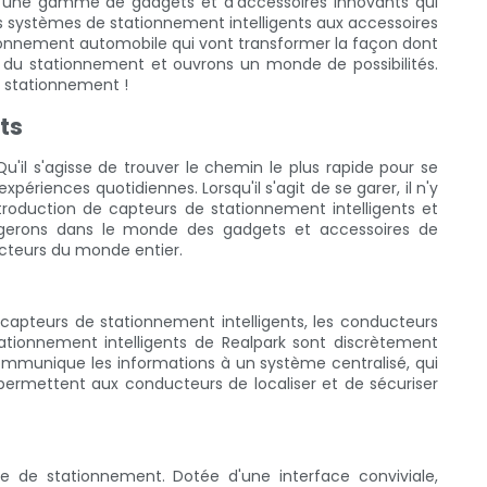
ir une gamme de gadgets et d'accessoires innovants qui
es systèmes de stationnement intelligents aux accessoires
ationnement automobile qui vont transformer la façon dont
r du stationnement et ouvrons un monde de possibilités.
e stationnement !
ts
'il s'agisse de trouver le chemin le plus rapide pour se
xpériences quotidiennes. Lorsqu'il s'agit de se garer, il n'y
troduction de capteurs de stationnement intelligents et
ngerons dans le monde des gadgets et accessoires de
ucteurs du monde entier.
 capteurs de stationnement intelligents, les conducteurs
ationnement intelligents de Realpark sont discrètement
communique les informations à un système centralisé, qui
l permettent aux conducteurs de localiser et de sécuriser
ce de stationnement. Dotée d'une interface conviviale,