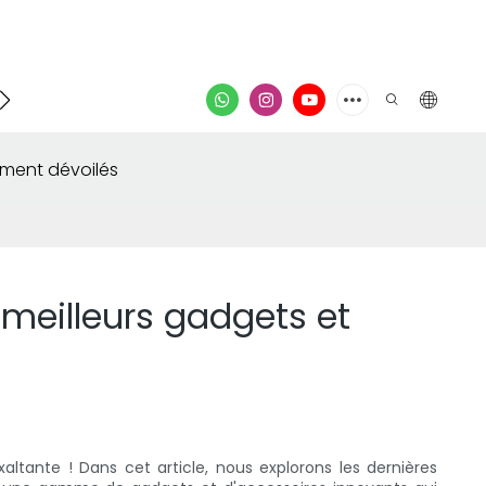
Contacter
vidéo
ement dévoilés
 meilleurs gadgets et
tante ! Dans cet article, nous explorons les dernières