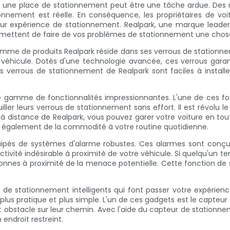
er une place de stationnement peut être une tâche ardue. Des r
onnement est réelle. En conséquence, les propriétaires de 
 leur expérience de stationnement. Realpark, une marque lea
omettent de faire de vos problèmes de stationnement une chos
gamme de produits Realpark réside dans ses verrous de station
véhicule. Dotés d'une technologie avancée, ces verrous garant
verrous de stationnement de Realpark sont faciles à installer e
ne gamme de fonctionnalités impressionnantes. L'une de ces fo
uiller leurs verrous de stationnement sans effort. Il est révolu l
 à distance de Realpark, vous pouvez garer votre voiture en to
également de la commodité à votre routine quotidienne.
ipés de systèmes d'alarme robustes. Ces alarmes sont conçues
vité indésirable à proximité de votre véhicule. Si quelqu'un te
onnes à proximité de la menace potentielle. Cette fonction de 
e stationnement intelligents qui font passer votre expérien
lus pratique et plus simple. L'un de ces gadgets est le capteur
out obstacle sur leur chemin. Avec l'aide du capteur de station
endroit restreint.