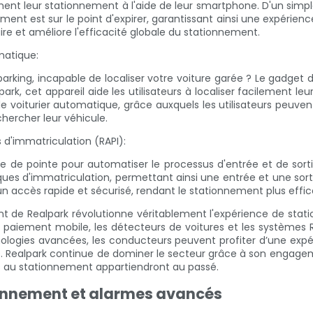
nt leur stationnement à l'aide de leur smartphone. D'un simple
nement est sur le point d'expirer, garantissant ainsi une expéri
re et améliore l'efficacité globale du stationnement.
matique:
rking, incapable de localiser votre voiture garée ? Le gadget d
rk, cet appareil aide les utilisateurs à localiser facilement leur
de voiturier automatique, grâce auxquels les utilisateurs peu
chercher leur véhicule.
d'immatriculation (RAPI):
e de pointe pour automatiser le processus d'entrée et de sort
aques d'immatriculation, permettant ainsi une entrée et une sor
 accès rapide et sécurisé, rendant le stationnement plus efficace 
 de Realpark révolutionne véritablement l'expérience de st
 paiement mobile, les détecteurs de voitures et les systèmes RAPI
ologies avancées, les conducteurs peuvent profiter d’une exp
s. Realpark continue de dominer le secteur grâce à son engageme
iées au stationnement appartiendront au passé.
tionnement et alarmes avancés