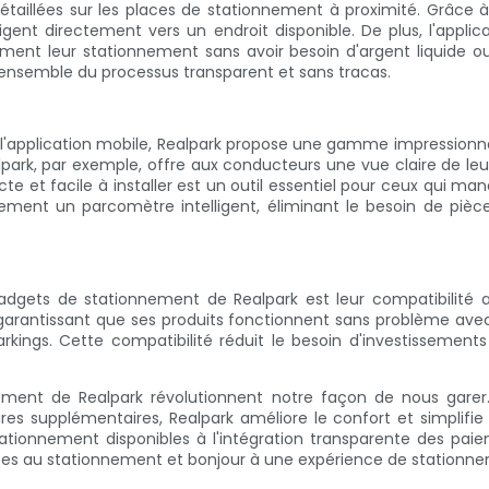
étaillées sur les places de stationnement à proximité. Grâce à l
igent directement vers un endroit disponible. De plus, l'applica
nt leur stationnement sans avoir besoin d'argent liquide ou 
'ensemble du processus transparent et sans tracas.
e l'application mobile, Realpark propose une gamme impressionna
ark, par exemple, offre aux conducteurs une vue claire de le
e et facile à installer est un outil essentiel pour ceux qui 
ent un parcomètre intelligent, éliminant le besoin de pièc
gadgets de stationnement de Realpark est leur compatibilité 
 garantissant que ses produits fonctionnent sans problème ave
rkings. Cette compatibilité réduit le besoin d'investissements
ement de Realpark révolutionnent notre façon de nous garer
es supplémentaires, Realpark améliore le confort et simplifi
stationnement disponibles à l'intégration transparente des pa
iées au stationnement et bonjour à une expérience de stationne