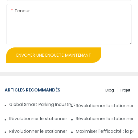
Teneur
ENVOYER UNE ENQUÊTE MAINTENANT
ARTICLES RECOMMANDÉS
Blog
Projet
Global Smart Parking Industry Update for Third Quarter of 
Révolutionner le stationnem
Révolutionner le stationnement avec un système de gestio
Révolutionner le stationnem
Révolutionner le stationnement au Pakistan : un nouveau 
Maximiser l'efficacité : la 