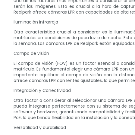
Uno de los factores más importantes a considerar al ele
serán las imágenes. Esto es crucial a la hora de captu
Realpark ofrece cámaras LPR con capacidades de alta res
Iluminación infrarroja
Otra característica crucial a considerar es la ilumina
matrículas en condiciones de poca luz o de noche. Esto e
la semana. Las cámaras LPR de Realpark están equipadas c
Campo de visión
El campo de visión (FOV) es un factor esencial a consi
matrícula. Es fundamental elegir una cámara LPR con u
importante equilibrar el campo de visión con la dista
ofrece cámaras LPR con lentes ajustables, lo que permite f
Integración y Conectividad
Otro factor a considerar al seleccionar una cámara LPR
pueda integrarse perfectamente con su sistema de segu
software y hardware, garantizando compatibilidad y facil
PoE, lo que brinda flexibilidad en la instalación y la conect
Versatilidad y durabilidad