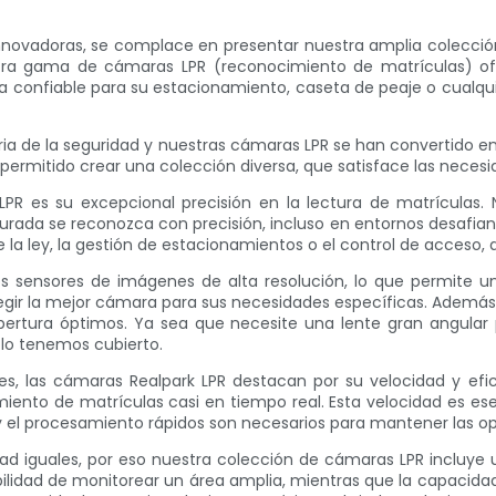
 innovadoras, se complace en presentar nuestra amplia colecci
tra gama de cámaras LPR (reconocimiento de matrículas) of
a confiable para su estacionamiento, caseta de peaje o cualqui
ia de la seguridad y nuestras cámaras LPR se han convertido en 
rmitido crear una colección diversa, que satisface las necesid
LPR es su excepcional precisión en la lectura de matrículas.
pturada se reconozca con precisión, incluso en entornos desafia
 la ley, la gestión de estacionamientos o el control de acceso, d
s sensores de imágenes de alta resolución, lo que permite un
elegir la mejor cámara para sus necesidades específicas. Ademá
cobertura óptimos. Ya sea que necesite una lente gran angul
 lo tenemos cubierto.
nes, las cámaras Realpark LPR destacan por su velocidad y e
miento de matrículas casi en tiempo real. Esta velocidad es e
n y el procesamiento rápidos son necesarios para mantener las 
dad iguales, por eso nuestra colección de cámaras LPR incluy
ibilidad de monitorear un área amplia, mientras que la capacidad