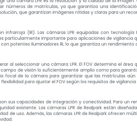
gir una cámara LPR es la resolución y la calidad de la imagen.
rar números de matrículas, ya que garantiza una identificación
olución, que garantizan imágenes nítidas y claras para un rec
ción infrarroja (IR). Las cámaras LPR equipadas con tecnología
s particularmente importante para aplicaciones de vigilancia qu
on potentes iluminadores IR, lo que garantiza un rendimiento c
derar al seleccionar una cámara LPR. El FOV determina el área 
n campo de visión lo suficientemente amplio como para garanti
ncia focal de la cámara para garantizar que las matrículas aú
lexibilidad para ajustar el FOV según los requisitos de vigilancia
 son sus capacidades de integración y conectividad. Para un re
ridad existente. Las cámaras LPR de Realpark están diseñadas
idad de uso. Además, las cámaras LPR de Realpark ofrecen múltip
ividad.