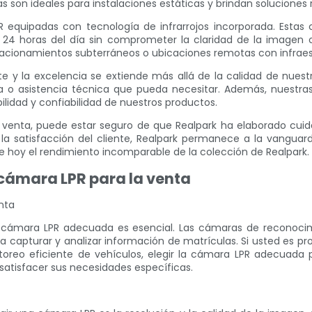
 son ideales para instalaciones estáticas y brindan soluciones
 equipadas con tecnología de infrarrojos incorporada. Estas
s 24 horas del día sin comprometer la claridad de la imagen o 
acionamientos subterráneos o ubicaciones remotas con infraest
nte y la excelencia se extiende más allá de la calidad de nues
ta o asistencia técnica que pueda necesitar. Además, nuestras
ilidad y confiabilidad de nuestros productos.
a venta, puede estar seguro de que Realpark ha elaborado cui
 satisfacción del cliente, Realpark permanece a la vanguard
 hoy el rendimiento incomparable de la colección de Realpark.
a cámara LPR para la venta
nta
la cámara LPR adecuada es esencial. Las cámaras de reconoc
a capturar y analizar información de matrículas. Si usted es p
oreo eficiente de vehículos, elegir la cámara LPR adecuada p
atisfacer sus necesidades específicas.