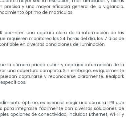
 Cuanto mayor sea la resolución, más detalladas y claras
 precisa y una mayor eficacia general de la vigilancia.
onocimiento óptimo de matrículas.
 IR permiten una captura clara de la información de las
e requieren monitoreo las 24 horas del día, los 7 días de
onfiable en diversas condiciones de iluminación.
que la cámara puede cubrir y capturar información de la
zar una cobertura completa. Sin embargo, es igualmente
n puedan capturarse y reconocerse claramente. Realpark
 específicos.
ndimiento óptimo, es esencial elegir una cámara LPR que
 para integrarse fácilmente con diversas soluciones de
les opciones de conectividad, incluidas Ethernet, Wi-Fi y