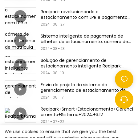
Realpark: revolucionando o
estacionamento com LPR e pagamento
com cartão
2024
08
27
Sistema inteligente de pagamento de
bilhetes de estacionamento: câmera de
reconhecimento de matrícula & código
2024
08
23
QR/cartão bancário/produtos de cartão
de crédito
Solução de gerenciamento de
estacionamento inteligente Realpark:
Descrição do produto
2024
08
19
Envio do projeto do sistema de
gerenciamento de estacionamento de
ingressos Realpark
2024
08
17
Realpark+Smart+Estacionamento+Gerenci
amento+Sistema+2024.+3.12
2024
07
22
We use cookies to ensure that we give you the best