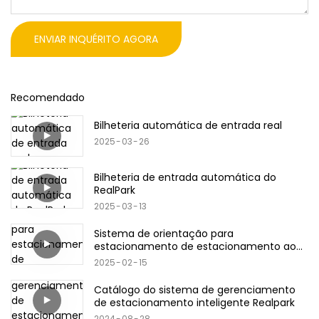
ENVIAR INQUÉRITO AGORA
Recomendado
Bilheteria automática de entrada real
2025
03
26
Bilheteria de entrada automática do
RealPark
2025
03
13
Sistema de orientação para
estacionamento de estacionamento ao
ar livre
2025
02
15
Catálogo do sistema de gerenciamento
de estacionamento inteligente Realpark
2024
08
28