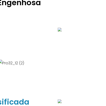
 Engenhosa
, visualize diretamente a
eriais reais, acabamento
mpleto, requintado,
entes por defender
sificada