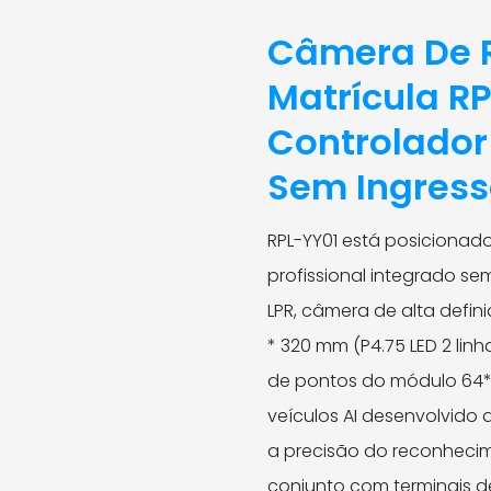
Câmera De 
Matrícula R
Controlador
Sem Ingres
RPL-YY01 está posiciona
profissional integrado sem
LPR, câmera de alta defin
* 320 mm (P4.75 LED 2 linh
de pontos do módulo 64*
veículos AI desenvolvido
a precisão do reconheci
conjunto com terminais d