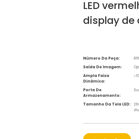
LED vermelh
display de 
Número Da Peça:
RP
Saída De Imagem:
Op
Ampla Faixa
≥1
Dinâmica:
Porta De
Su
Armazenamento:
Tamanho Da Tela LED:
26
du