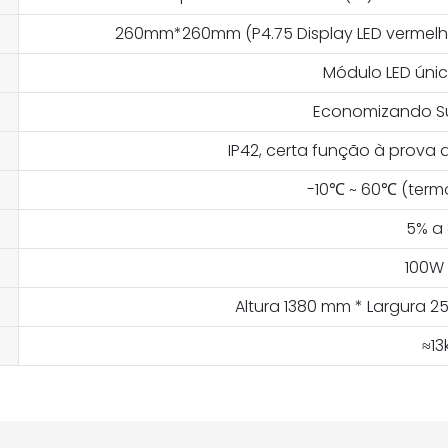
260mm*260mm (P4.75 Display LED vermelho s
Módulo LED úni
Economizando Su
IP42, certa função à prova 
-10℃ ~ 60℃ (term
5% a
100W
Altura 1380 mm * Largura 
≈13