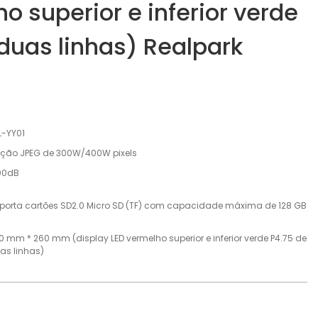
o superior e inferior verde
duas linhas) Realpark
L-YY01
ção JPEG de 300W/400W pixels
00dB
porta cartões SD2.0 Micro SD (TF) com capacidade máxima de 128 GB
0 mm * 260 mm (display LED vermelho superior e inferior verde P4.75 de
as linhas)