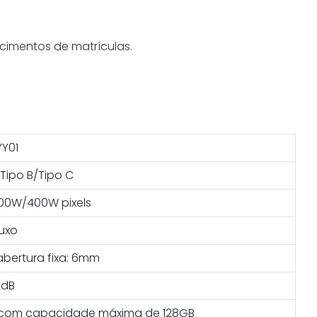
cimentos de matrículas.
YY01
Tipo B/Tipo C
00W/400W pixels
Luxo
abertura fixa: 6mm
0dB
es com capacidade máxima de 128GB