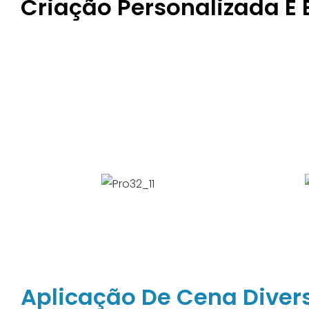
Criação Personalizada E
A câmera está inclinada para baixo: evite luz e chuva
placa; a faixa de reconhecimento é mais ampla. Mat
requintado, engenhosidade única; senso de cores co
atmosférico e bom; atender às necessidades dos cli
praticidade e beleza!
Aplicação De Cena Diver