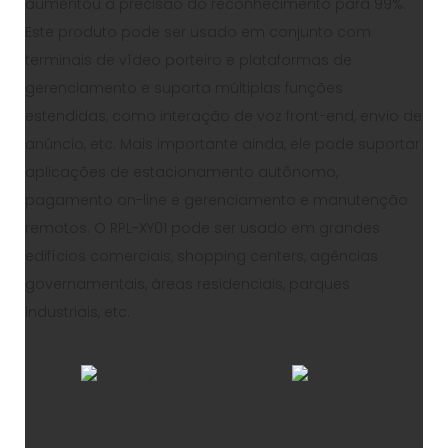
aumentou a precisão do reconhecimento para 99%.
Este produto pode ser usado em conjunto com
terminais de vídeo porteiro e plataformas de
gerenciamento e suporta múltiplas funções
estendidas, como interação de voz front-end, envio de
anúncio, etc. Mais importante ainda, ele pode suportar
aplicações de estacionamento autônomo,
pagamento on-line e gerenciamento e manutenção
remotos. O RPL-XY01 pode ser usado em grandes
edifícios comerciais, shopping centers, agências
governamentais, áreas residenciais, parques
industriais, etc.