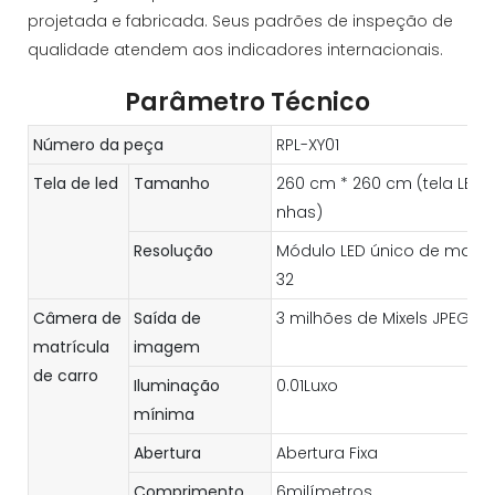
projetada e fabricada. Seus padrões de inspeção de
qualidade atendem aos indicadores internacionais.
Parâmetro Técnico
Número da peça
RPL-XY01
Tela de led
Tamanho
260 cm * 260 cm (tela LED co
nhas)
Resolução
Módulo LED único de matriz
32
Câmera de
Saída de
3 milhões de Mixels JPEG
matrícula
imagem
de carro
Iluminação
0.01Luxo
mínima
Abertura
Abertura Fixa
Comprimento
6milímetros