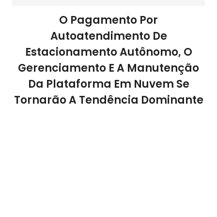
O Pagamento Por
Autoatendimento De
Estacionamento Autônomo, O
Gerenciamento E A Manutenção
Da Plataforma Em Nuvem Se
Tornarão A Tendência Dominante
Soluções de estacionamento inteligentes fazem do
estacionamento autônomo a tendência do futuro. Os
proprietários de automóveis usam o reconhecimento
de placas para entrar e sair do estacionamento para
pagamento eletrônico, pagamento central,
pagamento em dinheiro ou pagamento com cartão
de crédito. O pessoal de gerenciamento de histórico
usa a plataforma para monitoramento e manutenção