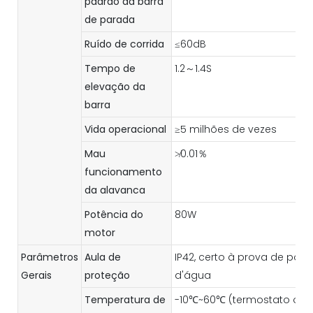
padrão da barra
de parada
Ruído de corrida
≤60dB
Tempo de
1.2～1.4S
elevação da
barra
Vida operacional
≥5 milhões de vezes
Mau
≯0.01％
funcionamento
da alavanca
Potência do
80W
motor
Parâmetros
Aula de
IP42, certo à prova de poei
Gerais
proteção
d'água
Temperatura de
-10℃~60℃ (termostato opc