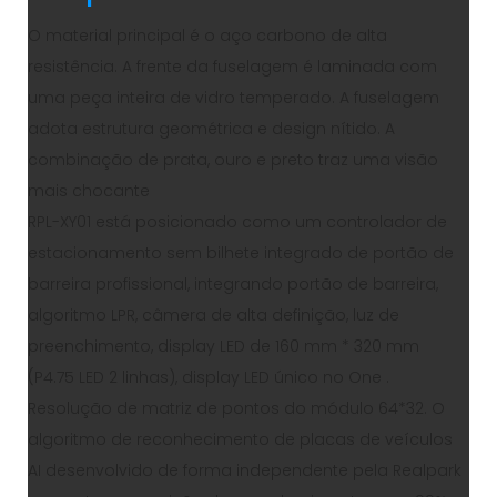
O material principal é o aço carbono de alta
resistência. A frente da fuselagem é laminada com
uma peça inteira de vidro temperado. A fuselagem
adota estrutura geométrica e design nítido. A
combinação de prata, ouro e preto traz uma visão
mais chocante
RPL-XY01 está posicionado como um controlador de
estacionamento sem bilhete integrado de portão de
barreira profissional, integrando portão de barreira,
algoritmo LPR, câmera de alta definição, luz de
preenchimento, display LED de 160 mm * 320 mm
(P4.75 LED 2 linhas), display LED único no One .
Resolução de matriz de pontos do módulo 64*32. O
algoritmo de reconhecimento de placas de veículos
AI desenvolvido de forma independente pela Realpark