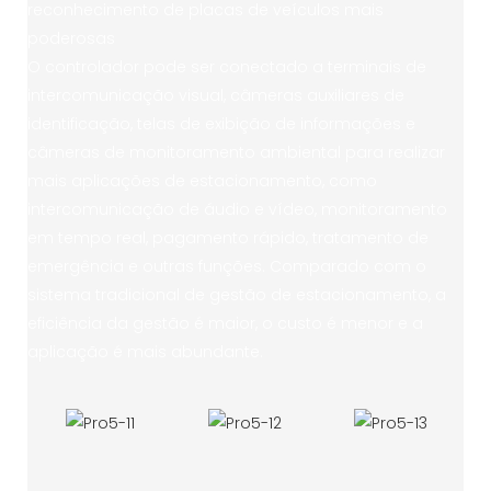
reconhecimento de placas de veículos mais
poderosas
O controlador pode ser conectado a terminais de
intercomunicação visual, câmeras auxiliares de
identificação, telas de exibição de informações e
câmeras de monitoramento ambiental para realizar
mais aplicações de estacionamento, como
intercomunicação de áudio e vídeo, monitoramento
em tempo real, pagamento rápido, tratamento de
emergência e outras funções. Comparado com o
sistema tradicional de gestão de estacionamento, a
eficiência da gestão é maior, o custo é menor e a
aplicação é mais abundante.