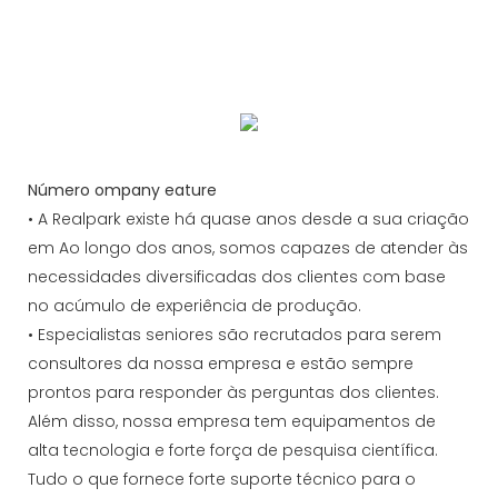
24 horas por dia. O sistema de gestão de
estacionamento Realpark reduz significativamente os
custos de mão de obra e de manutenção, além de
melhorar a eficiência da gestão.
Número ompany eature
• A Realpark existe há quase anos desde a sua criação
em Ao longo dos anos, somos capazes de atender às
necessidades diversificadas dos clientes com base
no acúmulo de experiência de produção.
• Especialistas seniores são recrutados para serem
consultores da nossa empresa e estão sempre
prontos para responder às perguntas dos clientes.
Além disso, nossa empresa tem equipamentos de
alta tecnologia e forte força de pesquisa científica.
Tudo o que fornece forte suporte técnico para o