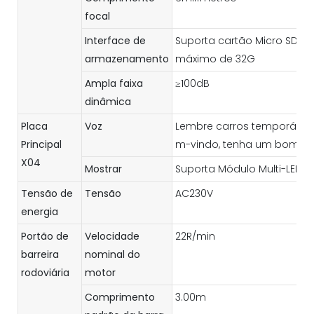
focal
Interface de
Suporta cartão Micro SD (TF
armazenamento
máximo de 32G
Ampla faixa
≥100dB
dinâmica
Placa
Voz
Lembre carros temporários 
Principal
m-vindo, tenha um bom dia,
X04
Mostrar
Suporta Módulo Multi-LED
Tensão de
Tensão
AC230V
energia
Portão de
Velocidade
22R/min
barreira
nominal do
rodoviária
motor
Comprimento
3.00m