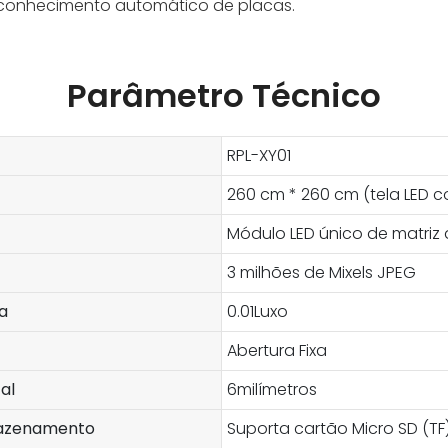
econhecimento automático de placas.
Parâmetro Técnico
RPL-XY01
260 cm * 260 cm (tela LED co
Módulo LED único de matriz 
3 milhões de Mixels JPEG
a
0.01Luxo
Abertura Fixa
al
6milímetros
mazenamento
Suporta cartão Micro SD (T