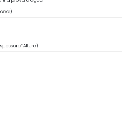
ra e à prova d'água
onal)
pessura*Altura)