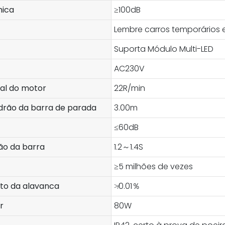
mica
≥100dB
Lembre carros temporários e
Suporta Módulo Multi-LED
AC230V
al do motor
22R/min
rão da barra de parada
3.00m
≤60dB
ão da barra
1.2～1.4S
≥5 milhões de vezes
to da alavanca
≯0.01％
r
80W