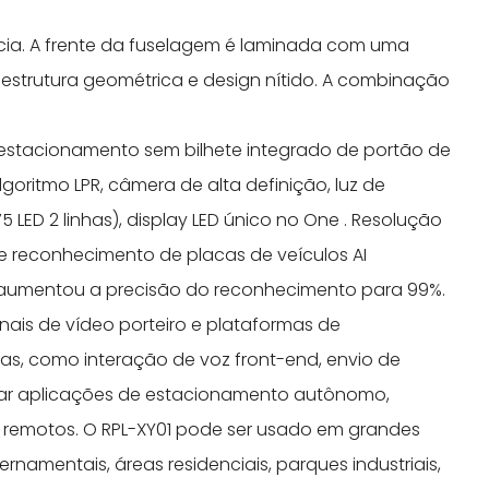
ência. A frente da fuselagem é laminada com uma
 estrutura geométrica e design nítido. A combinação
e
estacionamento sem bilhete integrado de portão de
algoritmo LPR, câmera de alta definição, luz de
 LED 2 linhas), display LED único no One . Resolução
e reconhecimento de placas de veículos AI
 aumentou a precisão do reconhecimento para 99%.
ais de vídeo porteiro e plataformas de
as, como interação de voz front-end, envio de
rtar aplicações de estacionamento autônomo,
remotos. O RPL-XY01 pode ser usado em grandes
rnamentais, áreas residenciais, parques industriais,