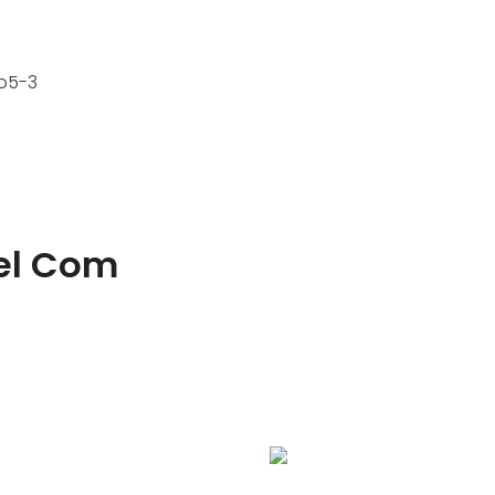
el Com
uxo de vídeo e
cas de veículos de 99%. O
âmera de canal duplo
de direção mista de