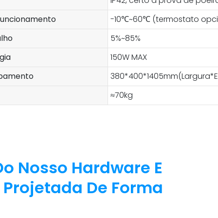
IP42, certo à prova de poei
funcionamento
-10℃~60℃ (termostato opci
lho
5%~85%
gia
150W MAX
ipamento
380*400*1405mm(Largura*Es
≈70kg
 Do Nosso Hardware E
É Projetada De Forma