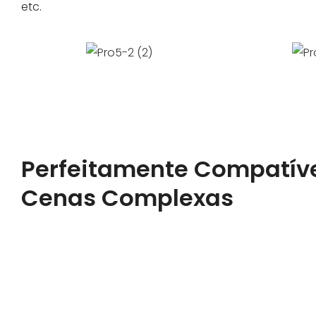
etc.
Perfeitamente Compatív
Cenas Complexas
Captura dupla de sinais de placas de veículos via fl
detector/radar de loop para taxa de captura de pla
produto suporta reconhecimento colaborativo de c
para atender aos complexos cenários de aplicação 