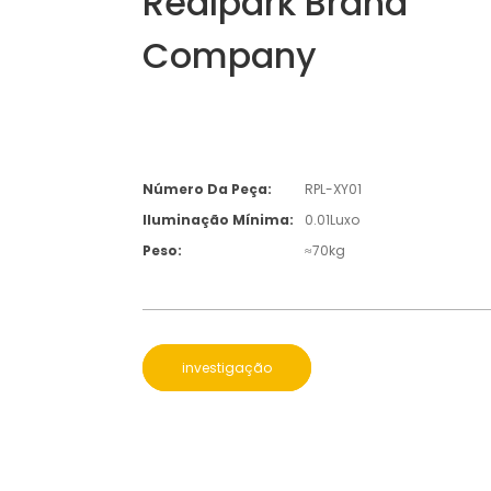
Realpark Brand
Company
Número Da Peça:
RPL-XY01
Iluminação Mínima:
0.01Luxo
Peso:
≈70kg
investigação