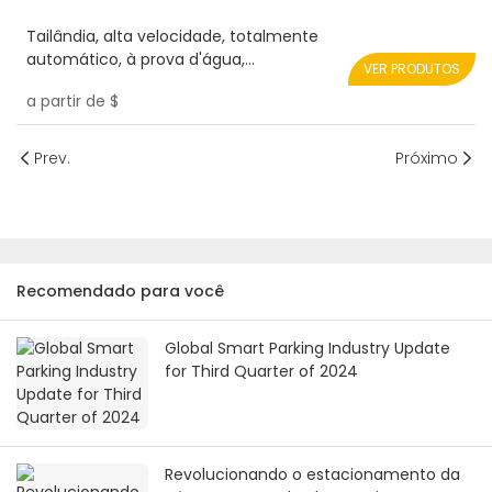
Tailândia, alta velocidade, totalmente
automático, à prova d'água,
VER PRODUTOS
Oem&odm, portão de barreira de
a partir de
$
publicidade para estacionamento
externo personalizado
Prev.
Próximo
Recomendado para você
Global Smart Parking Industry Update
for Third Quarter of 2024
Revolucionando o estacionamento da