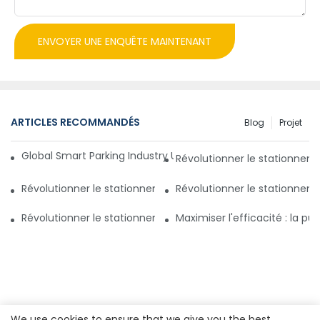
ENVOYER UNE ENQUÊTE MAINTENANT
ARTICLES RECOMMANDÉS
Blog
Projet
Global Smart Parking Industry Update for Third Quarter of 
Révolutionner le stationnem
Révolutionner le stationnement avec un système de gestio
Révolutionner le stationnem
Révolutionner le stationnement au Pakistan : un nouveau 
Maximiser l'efficacité : la 
We use cookies to ensure that we give you the best