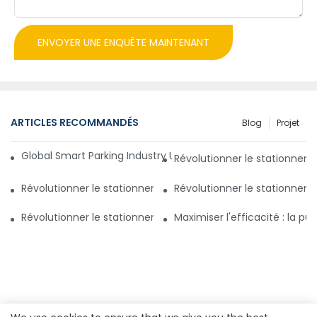
ENVOYER UNE ENQUÊTE MAINTENANT
ARTICLES RECOMMANDÉS
Blog
Projet
Global Smart Parking Industry Update for Third Quarter of 
Révolutionner le stationnem
Révolutionner le stationnement avec un système de gestio
Révolutionner le stationnem
Révolutionner le stationnement au Pakistan : un nouveau 
Maximiser l'efficacité : la 