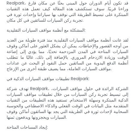
Realpark، قد تكون أيام الدوران حول المبنى بحثًا عن مكان فارغ
وراءنا قريبًا. سوف تستكشف هذه المقالة كيف تعمل هذه التقنيات
المبتكرة على تبسيط الطريقة التي نوقف بها سياراتنا وإحداث ثورة في
تجربة ركن السيارات للسائقين في كل مكان.
المشكلة مع أنظمة مواقف السيارات التقليدية:
لقد عانت أنظمة مواقف السيارات التقليدية منذ فترة طويلة من العديد
من أوجه القصور والإحباطات. يمكن أن يشكل العثور على أماكن وقوف
السيارات المتاحة في المدن المزدحمة تحديًا، مما يؤدي إلى إضاعة
الوقت وزيادة الازدحام المروري. بالإضافة إلى ذلك، غالبًا ما تتطلب
أنظمة الدفع اليدوية من السائقين حمل النقود أو البحث عن عدادات
مواقف السيارات العاملة، مما يضيف طبقة أخرى من الإزعاج.
تطبيقات مواقف السيارات الذكية في Realpark:
تهدف شركة Realpark، الشركة الرائدة في حلول مواقف السيارات،
إلى تبسيط تجربة ركن السيارات من خلال تطبيقات مواقف السيارات
الذكية المبتكرة وسهلة الاستخدام. تستفيد هذه التطبيقات من التقنيات
المتقدمة مثل البيانات في الوقت الفعلي والذكاء الاصطناعي والحوسبة
السحابية لإحداث ثورة في الطريقة التي يجد بها السائقون أماكن وقوف
السيارات ويحجزونها ويدفعون ثمنها.
إيجاد المساحات المتاحة: