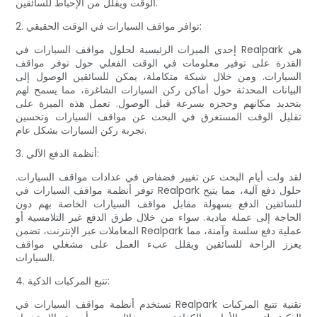
الوقت ويقلل من الإحباط للسائقين.
2. توافر مواقف السيارات في الوقت الحقيقي:
إحدى الميزات الرئيسية لحلول مواقف السيارات في Realpark هي
القدرة على توفير معلومات في الوقت الفعلي حول توفر مواقف
السيارات. ومن خلال شبكة متكاملة، يمكن للسائقين الوصول إلى
البيانات المحدثة حول أماكن ركن السيارات الشاغرة، مما يسمح لهم
بتحديد مكانهم وحجزه بسرعة قبل الوصول. تعمل هذه الميزة على
تقليل الوقت المستغرق في البحث عن مواقف السيارات وتحسين
تجربة ركن السيارات بشكل عام.
3. أنظمة الدفع الآلي:
لقد ولت أيام البحث عن تغيير فضفاض في عدادات مواقف السيارات.
توفر أنظمة مواقف السيارات في Realpark حلول دفع آلية، مما يتيح
للسائقين الدفع بسهولة مقابل مواقف السيارات الخاصة بهم دون
الحاجة إلى عملة مادية. سواء من خلال طرق الدفع غير التلامسية أو
المعاملات عبر الإنترنت، تضمن Realpark عملية دفع سلسة وآمنة، مما
يعزز الراحة للسائقين ويقلل عبء العمل على مشغلي مواقف
السيارات.
4. تتبع المركبات الذكية:
تستخدم أنظمة مواقف السيارات في Realpark تقنية تتبع المركبات