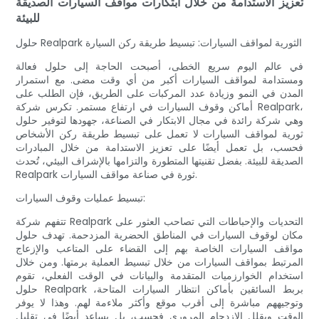
تعزيز الاستدامة من خلال ابتكارات مواقف السيارات الصديقة
للبيئة
حلول Realpark الثورية لمواقف السيارات: تبسيط طريقة ركن السيارة
في عالم اليوم سريع الخطى، أصبحت الحاجة إلى حلول فعالة
ومستدامة لمواقف السيارات أكبر من أي وقت مضى. مع استمرار
المدن في النمو وزيادة عدد المركبات على الطريق، فإن الطلب على
أماكن وقوف السيارات في ارتفاع مستمر. تكرس شركة Realpark،
وهي شركة رائدة في مجال الابتكار في الصناعة، جهودها لتوفير حلول
ثورية لمواقف السيارات لا تعمل على تبسيط طريقة ركن الأشخاص
فحسب، بل تعمل أيضًا على تعزيز الاستدامة من خلال المبادرات
الصديقة للبيئة. بفضل تقنيتها المتطورة والتزامها بالإشراف البيئي، تُحدث
Realpark ثورة في صناعة مواقف السيارات.
تبسيط عمليات وقوف السيارات:
تتفهم شركة Realpark التحديات والإحباطات التي تصاحب العثور على
مكان لوقوف السيارات في المناطق الحضرية المزدحمة. تهدف حلول
مواقف السيارات الخاصة بهم إلى القضاء على المتاعب والإزعاج
المرتبط بمواقف السيارات من خلال تبسيط العملية برمتها. ومن خلال
استخدام الخوارزميات المتقدمة والبيانات في الوقت الفعلي، تقوم
حلول Realpark بربط السائقين بأماكن انتظار السيارات المتاحة،
وتوجيههم مباشرة إلى أقرب موقع وأكثر ملاءمة لهم. وهذا لا يوفر
الوقت ويقلل الازدحام المروري فحسب، بل يساعد أيضًا في تقليل