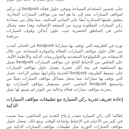
إن تركيز Realpark على تحسين استخدام المساحة وتوفير حلول فعالة
لمواقف السيارات يمتد إلى ما هو أبعد من مواقف السيارات التجارية.
تنطبق تقنيتها المبتكرة أيضًا على المباني السكنية، مما يقلل من مساحة
ركن السيارات المطلوبة ويزيد من المنفعة الإجمالية. وهذا مفيد بشكل
خاص في المناطق الحضرية حيث تكون أماكن وقوف السيارات
مرتفعة.
في الختام، تُحدث Realpark ثورة في الطريقة التي نوقف بها سياراتنا
من خلال حلول مواقف السيارات الفعالة والموفرة للمساحة. من خلال
الاستفادة من التكنولوجيا المتقدمة والخوارزميات الذكية والأنظمة الآلية،
تعمل Realpark على التخلص من الإحباط الناتج عن مواقف السيارات
مع المساهمة في بيئة أكثر خضرة. بفضل حلول مواقف السيارات
الحديثة والتزامها بتوفير الراحة، تعمل Realpark على تبسيط الطريقة
التي نوقف بها سياراتنا، مما يجعل مشاكل مواقف السيارات شيئًا من
الماضي. اختبر مستقبل مواقف السيارات مع Realpark واستمتع
بتجربة مواقف سيارات فعالة وخالية من التوتر لم يسبق لها مثيل.
إعادة تعريف تجربة ركن السيارة مع تطبيقات مواقف السيارات
الذكية
لطالما كان ركن السيارة مصدر إزعاج للعديد من السائقين، مما تسبب
في كثير من الأحيان في الإحباط وإضاعة الوقت. ومع ذلك، بفضل حلول
مواقف السيارات الثورية مثل تطبيقات مواقف السيارات الذكية من