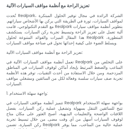
تعزيز الراحة مع أنظمة مواقف السيارات الآلية
تُحدث Realpark، الشركة الرائدة في مجال توفير الحلول المبتكرة
لمواقف السيارات، ثورة في الطريقة التي يركن بها الأشخاص سياراتهم.
مع التقدم التكنولوجي، قامت Realpark بتطوير أنظمة مواقف سيارات
آلية تعمل على تعزيز الراحة وتبسيط تجربة ركن السيارات. يستكشف
هذا المقال الميزات والفوائد المتنوعة لحلول Realpark المتطورة،
ويسلط الضوء على كيفية إحداثها تحول في صناعة مواقف السيارات.
تعزيز الراحة مع أنظمة مواقف السيارات الآلية:
تعمل أنظمة مواقف السيارات الآلية في Realpark على التخلص من
المتاعب والضغط المرتبط بإيجاد أماكن لوقوف السيارات في المناطق
المزدحمة. ومن خلال الاستفادة من أحدث التقنيات، توفر هذه الأنظمة
تجربة صف سيارات سلسة وفعالة لكل من السائقين ومشغلي مواقف
السيارات.
1. واجهة سهلة الاستخدام:
تتميز أنظمة مواقف السيارات في Realpark بواجهة سهلة الاستخدام
تتيح للسائقين التنقل بسهولة وتشغيل عملية ركن السيارات. بفضل
اللافتات الواضحة والتعليمات البديهية، أصبح العثور على مكان متاح
لوقوف السيارات أسهل من أي وقت مضى. من خلال تبسيط تجربة
ركن السيارة، تضمن Realpark عملية خالية من المتاعب، مما يوفر