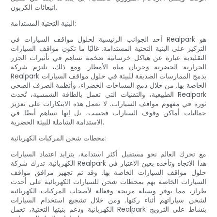
انبعاثات الكربون.
البنية التحتية المستدامة:
أحد الجوانب الرئيسية لحلول مواقف السيارات في Realpark هو
التركيز على البنية التحتية المستدامة. غالبًا ما تكون مواقف السيارات
التقليدية عبارة عن هياكل خرسانية ضخمة تساهم في تأثيرات الجزر
الحرارية الحضرية وجريان مياه الأمطار. ومع ذلك، تلتزم شركة
Realpark بدمج الممارسات الصديقة للبيئة في حلول مواقف السيارات
الخاصة بها. من خلال دمج المساحات الخضراء، وأنظمة الصرف الصحي
الطبيعية، والتقنيات التي تعمل بالطاقة الشمسية، تُحدث Realpark
ثورة في مفهوم مواقف السيارات. لا تعمل هذه الابتكارات على تعزيز
جماليات أماكن وقوف السيارات فحسب، بل إنها تساهم أيضًا في
الاستدامة الشاملة للبيئة الحضرية.
محطات شحن المركبات الكهربائية:
مع تحرك العالم نحو مستقبل أكثر استدامة، يتزايد اعتماد السيارات
الكهربائية. تدرك شركة Realpark هذا الاتجاه وتأخذه بعين الاعتبار في
حلول مواقف السيارات الخاصة بها. وقد تم تجهيز مرافق مواقف
السيارات الخاصة بهم بمحطات شحن للسيارات الكهربائية على أحدث
طراز، مما يوفر وسيلة مريحة وفعالة لأصحاب المركبات الكهربائية
لشحن سياراتهم أثناء ركنها. ومن خلال تشجيع استخدام السيارات
الكهربائية ودعم بنيتها التحتية، تعمل Realpark بنشاط على الترويج