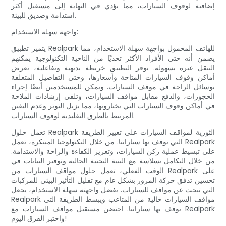
إضافية لوقوف السيارات، مما يؤدي في النهاية إلى مستقبل أكثر
استدامة وصديق للبيئة.
واجهة سهلة الاستخدام:
يتميز تطبيق Realpark للهاتف المحمول بواجهة سهلة الاستخدام، مما
يضمن أنه حتى الأفراد الأكثر تحديًا من الناحية التكنولوجية يمكنهم
التنقل عبره بسهولة. يوفر التطبيق خريطة بديهية وتفاعلية، تعرض
أماكن وقوف السيارات المتاحة وأسعارها، وحتى التفاصيل المتعلقة
بوسائل الراحة في موقف السيارات. ويمكن للمستخدمين أيضًا إجراء
الحجوزات، والدفع مقابل مواقف السيارات، وتلقي إرشادات الملاحة
في أماكن وقوف السيارات التي يختارونها، مما يزيل التوتر وعدم اليقين
المرتبط بالطرق التقليدية لوقوف السيارات.
تعمل حلول Realpark الثورية لمواقف السيارات على تغيير الطريقة
التي نوقف بها سياراتنا. من خلال التكنولوجيا المبتكرة، تعمل Realpark
على تبسيط عملية ركن السيارات، وتعزيز الكفاءة والراحة والاستدامة.
من خلال التكامل بسلاسة مع البنية التحتية الحالية وتوفير البيانات في
الوقت الفعلي، تعمل حلول مواقف السيارات من Realpark على
تحسين تدفق حركة المرور بشكل عام مع تقليل التأثير البيئي للمركبات
التي تبحث عن مواقف للسيارات. بفضل واجهته سهلة الاستخدام، يجعل
Realpark مواقف السيارات خالية من المتاعب ويبسط الطريقة التي
نوقف بها سياراتنا. احتضن مستقبل مواقف السيارات مع Realpark
واختبر الفرق اليوم!