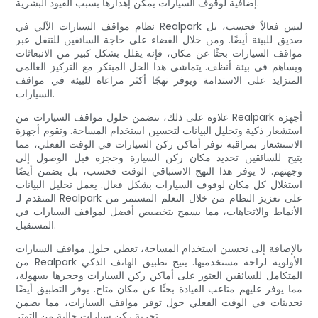
إضافية لوقوف السيارات يمكن إهدارها بسبب القيود البشرية.
نظام مواقف السيارات الآلي في Realpark ليس فعالاً فحسب، بل
صديق للبيئة أيضًا. ومن خلال القضاء على حاجة السائقين للتنقل عبر
مواقف السيارات بحثًا عن مكان، فإنه يقلل بشكل كبير من الانبعاثات
ويساهم في بيئة أنظف. يتماشى هذا الحل المبتكر مع التركيز العالمي
المتزايد على الاستدامة ويوفر نهجًا أكثر مراعاة للبيئة في مواقف
السيارات.
علاوة على ذلك، تتضمن حلول مواقف السيارات من Realpark أجهزة
استشعار ذكية وتحليل البيانات لتحسين استخدام المساحة. وتقوم أجهزة
الاستشعار بمراقبة توفر أماكن ركن السيارات في الوقت الفعلي، مما
يتيح للسائقين تحديد مكان ركن السيارة وحجزه قبل الوصول إلى
وجهتهم. لا يوفر هذا النهج الاستباقي الوقت فحسب، بل يضمن أيضًا
استغلال كل مكان لوقوف السيارات بشكل فعال. يعمل تحليل البيانات
المتقدم لـ Realpark على تعزيز النظام من خلال التعلم المستمر من
الأنماط والاتجاهات، مما يسمح بتخصيص أفضل لمواقف السيارات في
المستقبل.
بالإضافة إلى تحسين استخدام المساحة، تعطي حلول مواقف السيارات
من Realpark الأولوية لراحة مستخدميها. يتيح تطبيق الهاتف الذكي
المتكامل للسائقين العثور على أماكن ركن السيارات وحجزها بسهولة،
مما يوفر عليهم متاعب القيادة بحثًا عن مكان متاح. يوفر التطبيق أيضًا
تحديثات في الوقت الفعلي حول توفر مواقف السيارات، مما يضمن
تجربة ركن سيارات خالية من التوتر.