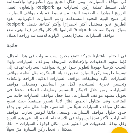
في مواقف السيارات. ومن خلال الجمع بين التكنولوجيا والاستدامة
والتعاون، تعمل Realpark على تبسيط عملية ركن السيارات مع
الترويج للمبادرات الصديقة للبيئة. من تبسيط عمليات مواقف السيارات
إلى دمج البنية التحتية المستدامة ودعم السيارات الكهربائية، تقود
Realpark الطريق نحو مستقبل أكثر اخضرارًا وأكثر كفاءة. بفضل
التزامها بالابتكار والإشراف البيئي، تضع Realpark معيارًا جديدًا لصناعة
مواقف السيارات، معيارًا يعطي الأولوية للاستدامة وراحة العملاء.
خاتمة
في الختام، باعتبارنا شركة تتمتع بخبرة ست سنوات في هذا المجال،
فإننا نتفهم التعقيدات والإحباطات المرتبطة بمواقف السيارات. ولهذا
السبب كرسنا جهودنا لتطوير حلول ثورية لمواقف السيارات تهدف إلى
تبسيط طريقة ركن السيارة. تضمن تقنياتنا المبتكرة، مثل أنظمة مواقف
السيارات الآلية وتطبيقات مواقف السيارات الذكية، الراحة والكفاءة
وتحسين تجربة المستخدم لكل من السائقين ومشغلي مواقف
السيارات. ومن خلال الابتكار المستمر وتعليقات العملاء، نجحنا في
تحويل مشهد مواقف السيارات، مما جعل مواقف السيارات خالية من
المتاعب وفي متناول الجميع. نظرًا لأننا نتصور مستقبلًا حيث تصبح
مشاكل مواقف السيارات شيئًا من الماضي، فإننا نظل ملتزمين بدفع
حدود حلول مواقف السيارات، ونسعى دائمًا لتوفير تجارب مواقف
السيارات الأكثر تقدمًا وسهولة في الاستخدام. انضم إلينا في هذه الثورة
وقل وداعًا للصعوبات في العثور على مكان لوقوف السيارات - معًا،
يمكننا أن نجعل ركن السيارة أمرًا سهلاً.