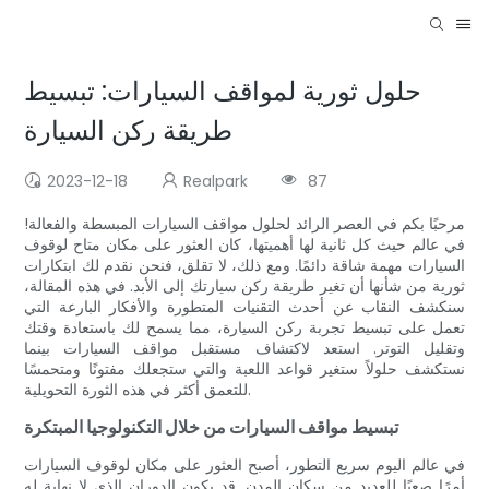
حلول ثورية لمواقف السيارات: تبسيط
طريقة ركن السيارة
2023-12-18
Realpark
87
مرحبًا بكم في العصر الرائد لحلول مواقف السيارات المبسطة والفعالة!
في عالم حيث كل ثانية لها أهميتها، كان العثور على مكان متاح لوقوف
السيارات مهمة شاقة دائمًا. ومع ذلك، لا تقلق، فنحن نقدم لك ابتكارات
ثورية من شأنها أن تغير طريقة ركن سيارتك إلى الأبد. في هذه المقالة،
سنكشف النقاب عن أحدث التقنيات المتطورة والأفكار البارعة التي
تعمل على تبسيط تجربة ركن السيارة، مما يسمح لك باستعادة وقتك
وتقليل التوتر. استعد لاكتشاف مستقبل مواقف السيارات بينما
نستكشف حلولاً ستغير قواعد اللعبة والتي ستجعلك مفتونًا ومتحمسًا
للتعمق أكثر في هذه الثورة التحويلية.
تبسيط مواقف السيارات من خلال التكنولوجيا المبتكرة
في عالم اليوم سريع التطور، أصبح العثور على مكان لوقوف السيارات
أمرًا صعبًا للعديد من سكان المدن. قد يكون الدوران الذي لا نهاية له