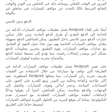
المرور في الوقت الفعلي. ويساعد ذلك في التخلص من التوتر والوقت
الضائع المرتبط غالبًا بالبحث عن مواقف للسيارات في مناطق غير
مألوفة.
الدفع بدون تلامس:
تعمل تطبيقات مواقف السيارات الذكية من Realpark أيضًا على إلغاء
الحاجة إلى الدفع النقدي أو طرق الدفع المادية. ومن خلال تمكين
خيارات الدفع بدون تلامس داخل التطبيق، يمكن للسائقين الدفع بسهولة
مقابل مواقف السيارات الخاصة بهم دون عناء حمل النقود أو التعامل
مع عدادات مواقف السيارات. يقوم التطبيق بتخزين معلومات الدفع
بشكل آمن ويصدر إيصالات رقمية، مما يؤدي إلى تبسيط عملية الدفع
والسماح بتجربة سلسة لوقوف السيارات.
تعمل تطبيقات مواقف السيارات الذكية في Realpark على تغيير
الطريقة التي نوقف بها سياراتنا. من خلال الاستفادة من التقنيات
المتطورة، تعيد Realpark تعريف تجربة ركن السيارات، مما يجعلها
أكثر ملاءمة وكفاءة وخالية من التوتر. ومع القدرة على العثور على
المساحات المتاحة، وحجز أماكن وقوف السيارات، والتنقل إلى
الوجهات، والدفع بسلاسة، يمكن للسائقين أخيرًا أن يقولوا وداعًا
لإحباطات أنظمة مواقف السيارات التقليدية. مع استمرار تقدم
التكنولوجيا، يمكننا أن نتوقع المزيد من الحلول الثورية لمواقف السيارات
لتبسيط حياتنا على الطريق.