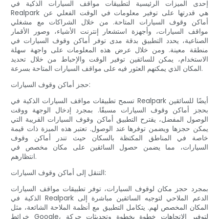
إحدى الميزات الرئيسية لتطبيقات مواقف السيارات الذكية في
Realpark هي قدرتها على توفير معلومات في الوقت الفعلي عن
أماكن وقوف السيارات المتاحة. من خلال الشراكات مع مشغلي
مواقف السيارات، وأجهزة استشعار إنترنت الأشياء، وصور الأقمار
الصناعية، يحدد التطبيق بدقة مدى توفر أماكن وقوف السيارات في
منطقة معينة. ومن خلال عرض هذه المعلومات على واجهة سهلة
الاستخدام، يمكن للسائقين توفير الوقت والإحباط من خلال تحديد
المكان الذي يمكنهم العثور فيه على مواقف السيارات المتاحة بسرعة.
حجز أماكن وقوف السيارات:
تسمح تطبيقات مواقف السيارات الذكية في Realpark أيضًا للسائقين
بحجز أماكن وقوف السيارات مسبقًا. بمجرد إدخال الوجهة ووقت
الوصول المفضل، يقترح التطبيق أماكن وقوف السيارات القريبة التي
يمكن حجزها ويضمن توفرها عند الوصول. تعتبر هذه الميزة ذات قيمة
خاصة في المناطق المكتظة بالسكان حيث تندر أماكن وقوف
السيارات، مما يضمن حصول السائقين على مكان مخصص في
انتظارهم.
التنقل إلى أماكن وقوف السيارات:
بمجرد حجز مكان لوقوف السيارات، توفر تطبيقات مواقف السيارات
الذكية في Realpark الدعم الملاحي لتوجيه السائقين مباشرة إلى
المكان المخصص لهم. يتكامل التطبيق مع أنظمة الملاحة الشائعة، مثل
خرائط Google، لتوفير الاتجاهات خطوة بخطوة وتحديثات حركة