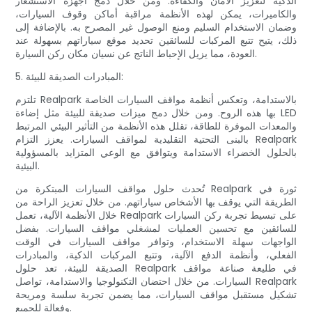
الذكية لتعزيز الأمان والكفاءة. ومن خلال دمج أجهزة الاستشعار
والكاميرات، يمكن لهذه الأنظمة مراقبة أماكن وقوف السيارات،
وضمان الاستخدام السليم ومنع الوصول غير المصرح به. بالإضافة إلى
ذلك، يتيح تتبع المركبات للسائقين تحديد موقع سياراتهم بسهولة عند
العودة، مما يزيل الإحباط الناتج عن نسيان مكان ركن السيارة.
5. المبادرات الصديقة للبيئة:
تلتزم Realpark بالاستدامة، وتعكس أنظمة مواقف السيارات الخاصة
بها هذه الروح. ومن خلال دمج ميزات صديقة للبيئة مثل إضاءة LED
والمعدات الموفرة للطاقة، تقلل هذه الأنظمة من التأثير البيئي المرتبط
بالبنى التحتية التقليدية لمواقف السيارات. يعزز التزام Realpark
بالحلول الخضراء الاستدامة ويتوافق مع الوعي المتزايد بالمسؤولية
البيئية.
تُحدث حلول مواقف السيارات المبتكرة من Realpark ثورة في
الطريقة التي يوقف بها الأشخاص سياراتهم. من خلال تعزيز الراحة من
خلال الأنظمة الآلية، تعمل Realpark على تبسيط تجربة ركن السيارات
للسائقين مع تحسين العمليات لمشغلي مواقف السيارات. بفضل
الواجهات سهلة الاستخدام، وتوافر مواقف السيارات في الوقت
الفعلي، وأنظمة الدفع الآلية، وتتبع المركبات الذكية، والمبادرات
الصديقة للبيئة، تعد حلول Realpark في طليعة صناعة مواقف
السيارات. من خلال احتضان التكنولوجيا والاستدامة، تواصل Realpark
تشكيل مستقبل مواقف السيارات، مما يضمن تجربة سلسة ومريحة
وفعالة للجميع.