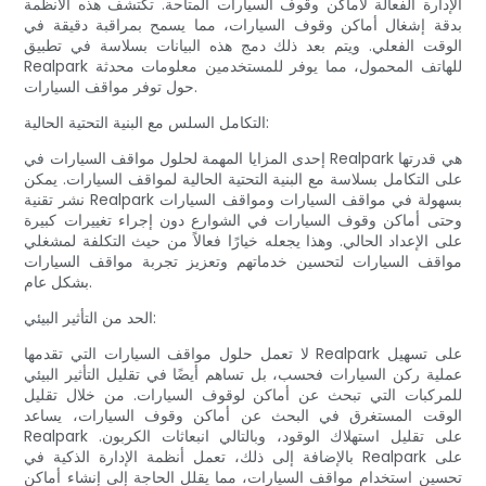
الإدارة الفعالة لأماكن وقوف السيارات المتاحة. تكتشف هذه الأنظمة
بدقة إشغال أماكن وقوف السيارات، مما يسمح بمراقبة دقيقة في
الوقت الفعلي. ويتم بعد ذلك دمج هذه البيانات بسلاسة في تطبيق
Realpark للهاتف المحمول، مما يوفر للمستخدمين معلومات محدثة
حول توفر مواقف السيارات.
التكامل السلس مع البنية التحتية الحالية:
إحدى المزايا المهمة لحلول مواقف السيارات في Realpark هي قدرتها
على التكامل بسلاسة مع البنية التحتية الحالية لمواقف السيارات. يمكن
نشر تقنية Realpark بسهولة في مواقف السيارات ومواقف السيارات
وحتى أماكن وقوف السيارات في الشوارع دون إجراء تغييرات كبيرة
على الإعداد الحالي. وهذا يجعله خيارًا فعالاً من حيث التكلفة لمشغلي
مواقف السيارات لتحسين خدماتهم وتعزيز تجربة مواقف السيارات
بشكل عام.
الحد من التأثير البيئي:
لا تعمل حلول مواقف السيارات التي تقدمها Realpark على تسهيل
عملية ركن السيارات فحسب، بل تساهم أيضًا في تقليل التأثير البيئي
للمركبات التي تبحث عن أماكن لوقوف السيارات. من خلال تقليل
الوقت المستغرق في البحث عن أماكن وقوف السيارات، يساعد
Realpark على تقليل استهلاك الوقود، وبالتالي انبعاثات الكربون.
بالإضافة إلى ذلك، تعمل أنظمة الإدارة الذكية في Realpark على
تحسين استخدام مواقف السيارات، مما يقلل الحاجة إلى إنشاء أماكن