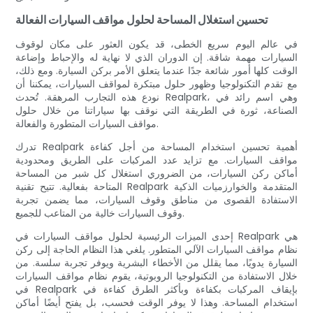
تحسين استغلال المساحة لحلول مواقف السيارات الفعالة
في عالم اليوم سريع الخطى، قد يكون العثور على مكان لوقوف
السيارات مهمة شاقة. إن الدوران الذي لا نهاية له والإحباط وإضاعة
الوقت كلها أمور شائعة جدًا عندما يتعلق الأمر بركن السيارة. ومع ذلك،
مع تقدم التكنولوجيا وظهور حلول مبتكرة لمواقف السيارات، يمكننا أن
نودع هذه التجارب المرهقة. تُحدث Realpark، وهي اسم رائد في
الصناعة، ثورة في الطريقة التي نوقف بها سياراتنا من خلال حلول
مواقف السيارات المتطورة والفعالة.
تدرك Realpark أهمية تحسين استخدام المساحة من أجل كفاءة
مواقف السيارات. مع تزايد عدد المركبات على الطريق ومحدودية
أماكن ركن السيارات، من الضروري استغلال كل شبر من المساحة
المتاحة بفعالية. تتيح تقنية Realpark المتقدمة والخوارزميات الذكية
الاستفادة القصوى من مناطق وقوف السيارات، مما يضمن تجربة
وقوف السيارات خالية من المتاعب للجميع.
إحدى الميزات الرئيسية لحلول مواقف السيارات في Realpark هي
نظام مواقف السيارات الآلي المتطور. يلغي هذا النظام الحاجة إلى ركن
السيارة يدويًا، مما يقلل من الأخطاء البشرية ويوفر تجربة سلسة. من
خلال الاستفادة من التكنولوجيا الروبوتية، يقوم نظام مواقف السيارات
في Realpark بإيقاف المركبات بكفاءة وبأكثر الطرق كفاءة في
استخدام المساحة. وهذا لا يوفر الوقت فحسب، بل يفتح أيضًا أماكن