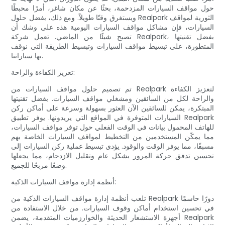
حول مواقف السيارات المزدحمة، بحثًا عن مكان شاغر، أمرًا محبطًا
ويستغرق وقتًا طويلاً. ومع ذلك، بفضل حلول Realpark الثورية لمواقف
السيارات، فإن مشاكل مواقف السيارات اليومية هذه على وشك أن
تصبح شيئًا من الماضي. تعمل شركة Realpark، بفضل تقنيتها
المتطورة، على تبسيط مواقف السيارات وتبسيط الطريقة التي نوقف
بها سياراتنا.
تعزيز الكفاءة والراحة:
تم تصميم حلول مواقف السيارات من Realpark لتعزيز الكفاءة
والراحة لكل من السائقين ومشغلي مواقف السيارات. بفضل تقنيتها
المبتكرة، يمكن للسائقين الآن العثور بسهولة وسرعة على أماكن ركن
السيارات المتوفرة في المواقع التي يريدونها. يوفر تطبيق Realpark
للهاتف المحمول بيانات في الوقت الفعلي حول توفر مواقف السيارات،
مما يمكّن المستخدمين من التخطيط لمواقف السيارات الخاصة بهم
مسبقًا، مما يوفر الوقت والوقود. يؤدي تبسيط عملية ركن السيارات إلى
تحسين تدفق حركة المرور بشكل عام وتقليل الازدحام، مما يجعلها
وضعًا مربحًا للجميع.
أنظمة إدارة مواقف السيارات الذكية:
تلعب أنظمة إدارة مواقف السيارات الذكية من Realpark دورًا حاسمًا
في تحسين استخدام أماكن وقوف السيارات. من خلال الاستفادة من
أجهزة الاستشعار الحديثة والخوارزميات المتقدمة، يضمن Realpark