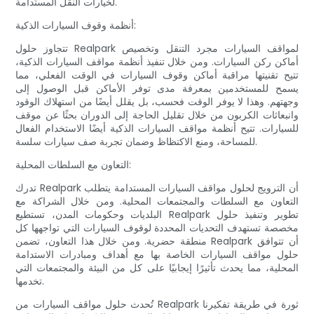
لخيارات النقل المستدامة.
أنظمة وقوف السيارات الذكية:
تتجاوز حلول Realpark لمواقف السيارات مجرد التنقل وتخصيص
أماكن ركن السيارات. ومن خلال تنفيذ أنظمة مواقف السيارات الذكية،
تتيح تقنيتها مراقبة أماكن وقوف السيارات في الوقت الفعلي، مما
يسمح للمستخدمين بمعرفة مدى توفر الأماكن قبل الوصول إلى
وجهتهم. وهذا لا يوفر الوقت فحسب، بل يقلل أيضًا من استهلاك الوقود
وانبعاثات الكربون من خلال تقليل الحاجة إلى الدوران بحثًا عن موقف
للسيارات. تتيح أنظمة مواقف السيارات الذكية أيضًا الاستخدام الفعال
للمساحة، ومنع الاكتظاظ وضمان تجربة صف سيارات سلسة.
التعاون مع السلطات المحلية:
تدرك Realpark أن الترويج لحلول مواقف السيارات المستدامة يتطلب
التعاون مع السلطات والمجتمعات المحلية. ومن خلال الشراكة مع
البلديات وحكومات المدن، تستطيع Realpark تطوير وتنفيذ حلول
مخصصة تستهدف التحديات المحددة لوقوف السيارات التي تواجهها كل
منطقة حضرية. ومن خلال هذا التعاون، تضمن Realpark أن تتوافق
حلول مواقف السيارات الخاصة بها مع أهداف ومبادرات الاستدامة
المحلية، مما يحدث تأثيرًا إيجابيًا على كل من البيئة والمجتمعات التي
تخدمها.
تُحدث حلول مواقف السيارات من Realpark ثورة في طريقة تفكيرنا