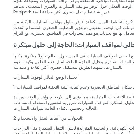
متعلقة بتوفر مواقف السيارات وتنفيذها، تلتزم Realpark أيضًا بتعزيز التخطيط الحضري المستدام. يمكن أن يكون لتكامل حلول مواقف السيارات الذكية تأثير إيجابي على البيئة من
 في الوقت الفعلي حول توفر مواقف السيارات والطرق المحسنة، تساهم
Realpark في إنشاء نظام نقل حضري أكثر صداقة للبيئة.
فر حلول مواقف السيارات الذكية من Realpark نهجًا شاملاً لمعالجة هذه المشكلة، وذلك
 في الوقت الحقيقي، وتعزيز التخطيط الحضري المستدام، تُحدث Realpark ثورة
حالي لمواقف السيارات: الحاجة إلى حلول مبتكرة
لحالي لمواقف السيارات في المدن حول العالم حلولاً مبتكرة يمكنها
 الملحة لمثل هذه الحلول وكيف تقوم Realpark، وهي علامة تجارية رائدة في صناعة مواقف
السيارات، بتمهيد الطريق لمستقبل حضري أكثر كفاءة واستدامة.
تحليل الوضع الحالي لوقوف السيارات:
بية الاحتياجات المتزايدة، مما يؤدي إلى الازدحام وإهدار الوقت وزيادة
الحلول المبتكرة لمواقف السيارات ضرورية لتحسين استخدام المساحات
الحالية وتحسين الكفاءة العامة لمواقف السيارات.
2. التحولات في أنماط التنقل والاستخدام:
 الكهربائية، والشعبية المتزايدة لحلول التنقل الصغيرة مثل الدراجات