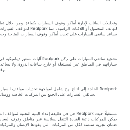
يساعد سائقي السيارات على تحديد أماكن وقوف السيارات المتاحة وحجز
سياراتهم في المناطق غير المستغلة أو خارج ساعات الذروة. ولا يساع
الذكية لشركة Realpark توفر أماكن لوقوف السيارات عند الحاجة وتعزز الاستخدام الأكثر استدامة وكفاءة لمرافق وقوف السيارات في المناطق الحضرية.
سائقي السيارات على الجمع بين المركبات الخاصة ووسائل النقل البديلة. ويقلل هذا التكامل من الاعتماد العام على المركبات الخاصة، وبالتالي تقليل الازدحام المروري وتعزيز بيئة حضرية أكثر خضرة واستدامة.
يمكن للمركبات ذاتية القيادة التنقل بسلاسة عبر مناطق وقوف السيار