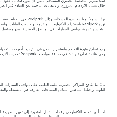
خلال تقليل الازدحام المروري والانبعاثات الناجمة عن القيادة غير 
في الختام، تعتبر تحدي
باستخدام التكنولوجيا المتقدمة، وتحليلات البيانات، وأنظم
في الطريقة التي نتعامل بها مع تحديات مواقف السيارات في المناطق الحضرية. مع التزام Realpark بتحسين تجربة مواقف السيارات في المناطق الحضرية، يبدو مستقبل مواقف السيارات أكثر إشراقًا من أي وقت مضى.
ومع تسارع وتيرة التحضر واستمرار المدن في التوسع، أصبحت التحديات
تخفيف الازدحام و
غالبًا ما تكافح المراكز الحضرية لتلبية الطلب على مواقف السيارات النا
التلوث وإحباط السائقين. تساهم المساحات الفارغة غير المستغلة وال
لقد أدى التقدم التكنولوجي وعادات التنقل المتغيرة إلى تغيير الطريقة
والدراجات البخارية، إلى زيادة الضغط على توافر مواقف السيارات. لاستيعاب هذه التحولات، يجب على المدن أن تتبنى حلولاً مبتكرة لمواقف السيارات تأخذ في الاعتبار وسائل النقل الناشئة هذه.