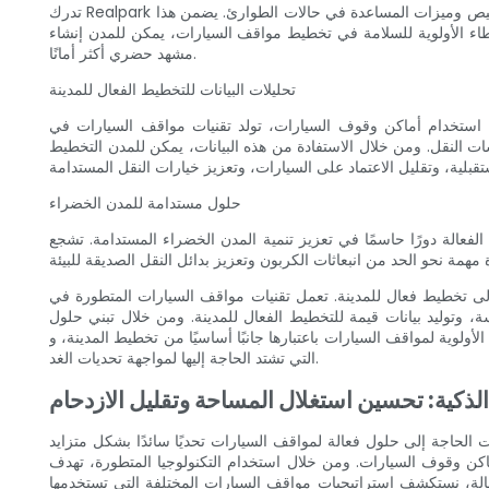
تدرك Realpark أهمية السلامة والأمن في مرافق وقوف السيارات. تدمج حلول مواقف السيارات المتقدمة الخاصة بهم أنظمة المراقبة وتقنية التعرف على لوحة الترخيص وميزات المساعدة في حالات الطوارئ. يضمن هذا
عطاء الأولوية للسلامة في تخطيط مواقف السيارات، يمكن للمدن إنشاء
مشهد حضري أكثر أمانًا.
تحليلات البيانات للتخطيط الفعال للمدينة
ات، تولد تقنيات مواقف السيارات في Realpark كميات هائلة من البيانات التي يمكن استخدامها للتخطيط الفعال للمدينة. تساعد هذه الرؤى المستندة إلى البيانات
 النقل. ومن خلال الاستفادة من هذه البيانات، يمكن للمدن التخطيط
حلول مستدامة للمدن الخضراء
ية المدن الخضراء المستدامة. تشجع Realpark على دمج محطات شحن السيارات الكهربائية ضمن البنية التحتية لمواقف السيارات، مما يسهل التحول نحو
ينة. تعمل تقنيات مواقف السيارات المتطورة في Realpark على تمكين المدن من تحسين
لفعال للمدينة. ومن خلال تبني حلول Realpark المبتكرة لمواقف السيارات، يمكن للمدن أن تمهد
ا جانبًا أساسيًا من تخطيط المدينة، وRealpark على استعداد لتوفير حلول مواقف السيارات
التي تشتد الحاجة إليها لمواجهة تحديات الغد.
ذكية: تحسين استغلال المساحة وتقليل الازدحام
 تحديًا سائدًا بشكل متزايد. Realpark، الشركة الرائدة في مجال الابتكار في تكنولوجيا مواقف السيارات
السيارات. ومن خلال استخدام التكنولوجيا المتطورة، تهدف Realpark إلى
مواقف السيارات المختلفة التي تستخدمها Realpark وقدرتها على إحداث ثورة في مواقف