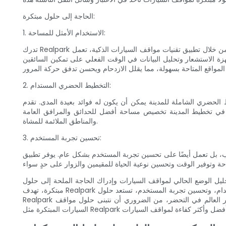
الحاجة إلى حلول مبتكرة:
1. الاستخدام الأمثل للمساحة:
تدرك Realpark أهمية استخدام أماكن وقوف السيارات الحالية بشكل فعال لتلبية الطلب المتزايد على مواقف السيارات في المناطق الحضرية. من خلال تطبيق تقنيات مواقف السيارات الذكية، تعمل Realpark على زيادة
 الاستشعار وتحليل البيانات في الوقت الفعلي على تمكين السائقين
2. التخطيط الحضري المستدام:
ون له فوائد بعيدة المدى. تقدم Realpark أنظمة متقدمة لإدارة مواقف السيارات تعمل على تحسين موارد
دمجة في تخطيط المدينة تخصيص مساحة أفضل للحدائق والمرافق العامة
والمناطق الملائمة للمشاة.
3. تحسين تجربة المستخدم:
مستخدم بشكل عام. يوفر تطبيق Realpark للهاتف المحمول تحديثات توفر مواقف السيارات في الوقت الفعلي، مما يسمح
ليل الوضع الحالي لمواقف السيارات وإدراك الحاجة الملحة إلى حلول
مبتكرة، تهدف Realpark إلى إحداث ثورة في الطريقة التي تدير بها المدن موارد مواقف السيارات الخاصة بها. من خلال الاستخدام الأمثل للمساحة، والتخطيط الحضري المستدام، وتحسين تجربة المستخدم، تستعد حلول
Realpark المتطورة لمواقف السيارات لإعادة تشكيل المشهد الحضري، مما يجعل المدن أكثر ملاءمة للعيش، ويمكن الوصول إليها، وصديقة للبيئة. مع استمرار العالم في التحضر، من الضروري أن نتبنى حلول مواقف