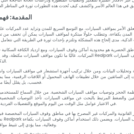
ل عبر الأفكار المثيرة للتفكير والتقنيات المتطورة ودراسات الحالة الناجحة ال
المقدمة: فهم
تعلق الأمر بمواقف السيارات. مع التوسع السريع للمدن وتزايد عدد المركبات 
 المدن بكفاءة، وتتطلب حلولًا مبتكرة لمواقف السيارات يمكن أن تخفف من ت
ق الحضرية هو محدودية أماكن وقوف السيارات. ومع ازدياد الكثافة السكانية في
المركبات. غالبًا ما تكون مواقف السيارات مكتظة، وقد يكون العثور على مكان شاغر عملية تستغ
الذكية التي تعمل على تحسين الاستفادة من أماكن وقوف السيارات الحالية.
لى السائقين من خلال تطبيقات الهاتف المحمول أو اللافتات الرقمية، مما يمكن
فحسب، بل يقلل أيضًا من الازدحام المروري الناجم عن دوران الأفراد بحثًا عن مواقف السيارات.
Realpark في الاعتبار عوامل مثل الوقت من اليوم والموقع والتفضيلات الفردية لتزويد المستخدمين بخيارات مواقف السيارات الأكثر ملاءمة.
ندرة
وفعالية، مما يؤدي إلى تثبيط مواقف السيارات غير المصرح بها وتحرير المساحات للمستخدمين الحقيقيين.