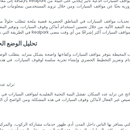
بالإضافة إلى معالجة التحديات المباشرة ال
الضرورية بحثًا عن مواقف السيارات. ومن خلال تزويد المستخدمين بمعلومات
ات مواقف السيارات في المناطق الحضرية قضية ملحة تتطلب حلولاً مبتكرة لتخطيط المدن بكفاءة. تو
ة التنفيذ الآلية. من خلال تحسين استخدام أماكن وقوف السيارات، وتوفير المعلومات
تحليل الوضع ال
 المحيطة بتوفر مواقف السيارات وكفاءتها واضحة بشكل متزايد. يتطلب الوضع ا
تعزيز التخطيط الحضري وإنشاء تجربة سلسة لوقوف السيارات. في هذه المقالة، سنقوم بتحليل الحاجة
1. تزايد عدد سكان المناطق الحضرية وعدم كفاية البنية التحتية لمواقف السيارات:
تج عن تزايد عدد السكان. تفشل البنية التحتية التقليدية لمواقف السيارات في تل
تخصيص غير الفعال لأماكن وقوف السيارات في هذه المشكلة. ومن الواضح أن 
 التي يسافر بها الناس داخل المدن. أدى ظهور خدمات مشاركة الركوب، والمركبات