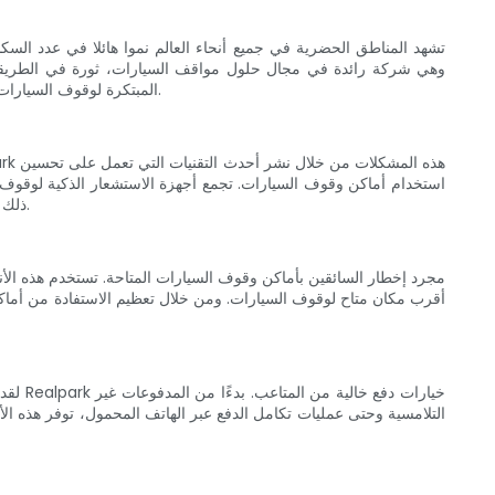
تشهد المناطق الحضرية في جميع أنحاء العالم نموا هائلا في عدد السكان
Realpark المبتكرة لوقوف السيارات، يمكن للمدن أن تمهد الطريق لتخطيط المدينة بكفاءة، مما يؤدي إلى تقليل الازدحام المروري وتحسين قابلية العيش في المناطق الحضرية.
استخدام أماكن وقوف السيارات. تجمع أجهزة الاستشعار الذكية لوقوف ا
ذلك للسائقين العثور بسرعة على الأماكن الشاغرة والقضاء على الحاجة إلى البحث في الدوائر بلا هدف، مما يقلل الازدحام المروري ووقت السفر الإجمالي.
أقرب مكان متاح لوقوف السيارات. ومن خلال تعظيم الاستفادة من أماكن 
لقد ك
التلامسية وحتى عمليات تكامل الدفع عبر الهاتف المحمول، توفر هذه ال