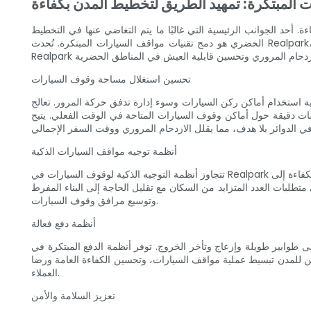
 المبتكرة: تمهيد الطريق لتخطيط المدن بكفاءة
. أحد الجوانب الرئيسية التي غالبًا ما يتم التغاضي عنها في التخطيط
الحضري هو دمج تقنيات مواقف السيارات المبتكرة. تُحدث Realpark، وهي شركة رائدة في مجال حلول مواقف السيارات، ثورة في الطريقة التي تتعامل بها المدن مع إدارة مواقف السيارات. من خلال اعتماد تقنيات
تحسين استغلال مساحة وقوف السيارات
ء إدارة تدفق حركة المرور. تعالج Realpark هذه المشكلات من خلال نشر أحدث التقنيات التي تعمل على تحسين
مات دقيقة حول أماكن وقوف السيارات المتاحة في الوقت الفعلي. يتيح
أنظمة توجيه مواقف السيارات الذكية
تتجاوز أنظمة التوجيه الذكية لوقوف السيارات في Realpark مجرد إخطار السائقين بأماكن وقوف السيارات المتاحة. تستخدم هذه الأنظمة اللافتات الديناميكية وتحديثات البيانات في الوقت الفعلي لتوجيه السائقين بكفاءة إلى
طلبات العدد المتزايد من السكان مع تقليل الحاجة إلى البناء المفرط
وتوسيع مرافق وقوف السيارات.
أنظمة دفع فعالة
خروج. توفر أنظمة الدفع المبتكرة في Realpark خيارات دفع خالية من المتاعب. بدءًا من المدفوعات غير
مكن للمدن تبسيط عملية مواقف السيارات، وتحسين الكفاءة العامة ورضا
العملاء.
تعزيز السلامة والأمن