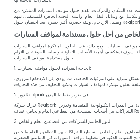
السيارات الخاصة بها.
بات. تقدم حلول مواقف السيارات المبتكرة من Realpark لمحة عن مستقبل أكثر
ام، والبنية التحتية الجاهزة للمستقبل، تمهد Realpark الطريق للاستخدام الأمثل للمساحة،
م والخاص من أجل حلول مستدامة لمواقف السيارات
ت مواقف السيارات. ومع ذلك، فإن الحلول المبتكرة لمواقف السيارات
ستكشف أهمية الأساليب التعاونية ونسلط الضوء على التزام Realpark بتوفير
حلول مستدامة لمواقف السيارات.
1. الحاجة المتزايدة لحلول مواقف السيارات:
كل متزايد على المركبات الخاصة، مما يؤدي إلى الازدحام المروري،
2. دور Realpark في تعزيز تخطيط المدن:
تدرك شركة Realpark، وهي شركة رائدة في صناعة مواقف السيارات، التفاعل المعقد بين التنقل الحضري والتنمية المستدامة والتخطيط الفعال للمدينة. ومن خلال الاستفادة من القدرات التكنولوجية المتقدمة وتعزيز
3. الدور الحاسم للشراكات بين القطاعين العام والخاص:
لقطاعين العام والخاص، تستطيع الشراكات بين القطاعين العام والخاص