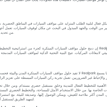
ر من الوقت والجهد المبذول في البحث عن مكان لوقوف السيارات. تعمل أجهزة
من تحديد المواقع المتاحة بسهولة، مما يقلل الازدحام ويحسن تدفق حركة المرور.
إن دمج حلول مواقف السيارات المبتكرة كجزء من استراتيجية التخطيط الحضري الشاملة للمدينة يمكن أن يك
بيئي لانبعاثات المركبات. تتيح البنية التحتية الذكية لمواقف السيارات الم
لا تفيد حلول مواقف السيارات المبتكرة المدن والبيئة فحسب، بل تعمل أيضًا على تحسين تجربة ال
 الأهمية للتخطيط الفعال للمدينة وخلق مستقبل حضري مستدام. ومن خلال تح
السيارات المبتكرة مثل Realpark لتمهيد الطريق لمستقبل أفضل وأكثر كفاءة لمواقف السيارات.