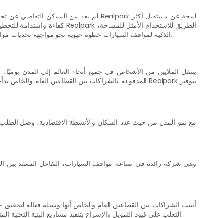
لم يعد من الممكن التغاضي عن تحديات م
كفاءة واستدامة للتخطيط الحضر
وتقليل الازدحام، وبيئة حضرية أكثر خضرة. يعد احتضان حلول Realpark الذكية لمواقف السيارات خطوة حيوية نحو مواجهة تحديات مواقف السيارات الحضرية اليوم وضمان مشهد حضري أكثر ترابطًا واستدامة للغد.
يتنقل الملايين من الأشخاص في جميع أنحاء العالم إلى المدن يوميًا
المدفوعة بالشراكات بين القطاعين العام والخاص بدأت تظه
مع نمو المدن من حيث عدد السكان والأنشطة الاقتصادية، وصل الطلب 
أثبتت الشراكات بين القطاعين العام والخاص أنها وسيلة فعالة لتحقيق
التغلب على قيود التمويل والإسراع بتنفيذ مشاريع البنية التحتية المتطورة لمواقف السيارات. تعمل هذه التعاونات أيضًا على تسهيل تبادل المعرفة ودمج التقنيات الذكية في تخطيط مواقف السيارات في المناطق الحضرية.