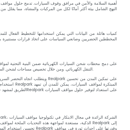
النهج الشامل بيئة أكثر أمانًا لكل من المركبات والمشاة، مما يقلل 
المخططين الحضريين وصانعي السياسات على اتخاذ قرارات مستنيرة بشأن
التنقل الكهربائي. ومن خلال تخصيص مساحات لشحن السيارات الكهربائية وتحفيز اعتماد السيارات الكهربائية، يمكن للمدن أن تتخذ خطوة مهمة نحو الحد من انبعاثات الكربون وتعزيز بدائل النقل الصديقة للبيئة.
ويتطلب اتجاه التحضر السريع حلولا
استخدام أما
الطريق لمشهد حضري م
الذكية، مستعدة لمواجهة هذه التحديات الملحة لمواقف ال
تحسين استخدام المساحة وت