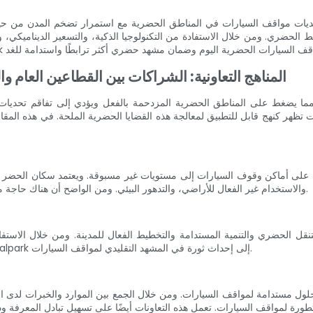
واقف السيارات في المناطق الحضرية مع استمرار تضخم المدن من حيث عدد السكان والمرك
ي. ومن خلال الاستفادة من التكنولوجيا الذكية، والتسعير الديناميكي، والتكامل مع وسائل النقل الع
المناهج التعاونية: الشراكات بين القطاعين العا
، مما يضغط على المناطق الحضرية المزدحمة بالفعل ويؤدي إلى تفاقم تحديا
ر كنهج قابل للتطبيق لمعالجة هذه القضايا الحضرية الملحة. في هذه المقالة، سوف ن
على أماكن وقوف السيارات إلى مستويات غير مسبوقة. ويعتمد سكان الحضر بش
والاستخدام غير الفعال للأراضي، والتدهور البيئي. ومن الواضح أن هناك حاجة ملحة لحلول مبتكرة لمواقف السيارات يمكنها التخفيف من هذه التحديات.
الشراكات بين أصحاب المصلحة من القطاعين العام والخاص، تهدف Realpark إلى إحداث ثورة في المشهد التقليدي لمواقف السيارات.
 حلول مستدامة لمواقف السيارات. ومن خلال الجمع بين الموارد والخبرات لدى ا