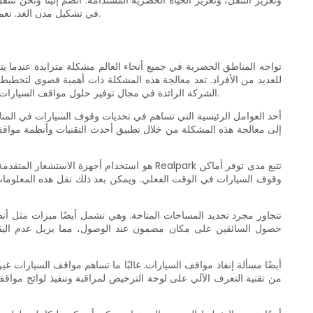
وتعزيز التنقل، وتعزيز الحياة الحضرية المستدامة. انضم إلينا ونحن نتنق
في تشكيل مدن الغد. تعمق في هذا العالم الآسر واكتشف كيف تُحدث هذه التطورات ثورة في المناظر الطبيعية الحضرية، مما يجعلها أكثر حيوية، ويمكن الوصول إليها، واستدامة.
تواجه المناطق الحضرية في جميع أنحاء العالم مشكلة متزايدة عندما ي
للعديد من الأفراد. تعد معالجة هذه المشكلة ذات أهمية قصوى لتخطيط
تدرك شركة Realpark، الشركة الرائدة في مجال توفير حلول مواقف السيارات الذكية، مدى إلحاح هذه المشكلة وتلتزم بإحداث ثورة في الطريقة التي نتعامل بها مع مواقف السيارات في المناطق الحضرية.
أحد العوامل الرئيسية التي تساهم في تحديات وقوف السيارات في المناط
وقوف السيارات في الوقت الفعلي. ويمكن بعد ذلك نقل هذه المعلومات إ