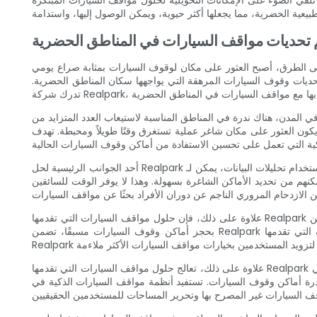
تي تلقي الضوء على الإمكانات التحويلية لحلول مواقف السيارات المبتكرة
 تحديات مواقف السيارات في المناطق الحضرية
على الطرق، أصبح العثور على مكان لوقوف السيارات بمثابة صراع يومي
حديات وقوف السيارات المرهقة التي يواجهها سكان المناطق الحضرية.
 المدن، هناك ندرة في المناطق المناسبة لاستيعاب العدد المتزايد من
رق وقتًا طويلاً ومحبطة. تهدف Realpark إلى معالجة هذه المشكلة من خلال تطبيق أحدث التقنيات وأنظمة مواقف السيارات
أحد الجوانب الرئيسية لحل Realpark هو استخدام أجهزة الاستشعار المتقدمة وتحليلات البيانات. ومن خلال تركيب أجهزة استشعار في مواقف السيارات واستخدام تحليلات البيانات، يمكن لـ Realpark تتبع مدى توفر أماكن
هم من تحديد الأماكن الشاغرة بسهولة. وهذا لا يوفر الوقت للسائقين
علاوة على ذلك، فإن حلول مواقف السيارات التي تقدمها Realpark تتجاوز مجرد تحديد المساحات المتاحة. وهي تشمل أيضًا ميزات مثل أنظمة الحجز وتوصيات مواقف السيارات الشخصية. من خلال السماح للمستخدمين
بحجز أماكن وقوف السيارات مسبقًا، تضمن Realpark حصول السائقين على مكان مضمون عند الوصول، مما يزيل عدم اليقين والضغط المرتبط بالبحث عن مواقف السيارات. تأخذ التوصيات الشخصية التي تقدمها
علاوة على ذلك، تعالج حلول مواقف السيارات التي تقدمها Realpark أيضًا مسألة إنفاذ مواقف السيارات. غالبًا ما تساهم مواقف السيارات غير القانونية والمركبات غير المصرح بها في مناطق وقوف السيارات المخصصة في
 أماكن وقوف السيارات. تستفيد أنظمة مواقف السيارات الذكية في Realpark من تقنية التعرف الآلي على لوحة الترخيص لمراقبة وتنفيذ لوائح مواقف السيارات. ويضمن ذلك استخدام أماكن وقوف السيارات بكفاءة