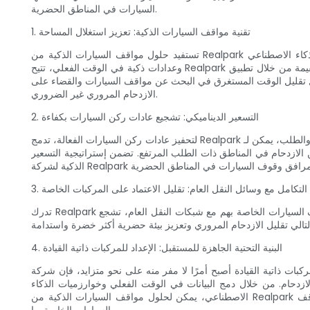
السيارات في المناطق الحضرية.
1. تقنية مواقف السيارات الذكية: تعزيز استغلال المساحة
تستفيد حلول مواقف السيارات الذكية من Realpark من التقنيات الناشئة مثل الذكاء الاصطناعي (AI) وإنترنت الأشياء (IoT) وتحليلات البيانات لإدارة أماكن وقوف السيارات بكفاءة. ومن خلال تطبيق أجهزة استشعار
وعدادات ذكية في الوقت الفعلي، تتيح Realpark لمواقف السيارات والجراجات مراقبة توفر المساحة بدقة. يمكن الوصول إلى هذه المعلومات القيمة من خلال تطبيق Realpark للهاتف المحمول أو اللافتات الرقمية، مما
ال تقليل الوقت المستغرق في البحث عن مواقف السيارات والقضاء على
الازدحام المروري غير الضروري.
2. التسعير الديناميكي: تشجيع عادات ركن السيارات بكفاءة
لتحفيز عادات ركن السيارات الفعالة، تدمج Realpark آليات تسعير ديناميكية في حلول مواقف السيارات الخاصة بها. من خلال تكييف الأسعار بناءً على العرض والطلب، يمكن لـ Realpark تشجيع سائقي السيارات على ركن
الازدحام في المناطق ذات الطلب المرتفع. تضمن إستراتيجية التسعير
3. التكامل مع وسائل النقل العام: تقليل الاعتماد على المركبات الخاصة
تدرك Realpark الحاجة إلى اتباع نهج شامل لمواجهة تحديات مواقف السيارات، وبالتالي تتعاون بنشاط مع أنظمة النقل العام. ومن خلال دمج حلول مواقف السيارات الخاصة بهم مع شبكات النقل العام، تشجع Realpark
4. البنية التحتية الجاهزة للمستقبل: الإعداد للمركبات ذاتية القيادة
أمرًا لا مفر منه على نحو متزايد، فإن شركة Realpark هي في طليعة إعداد البنية التحتية لمواقف السيارات لاستيعاب هذه القفزة التكنولوجية. تتصور Realpark مستقبلًا حيث
ازدحام. من خلال دمج البيانات في الوقت الفعلي وخوارزميات الذكاء
الاصطناعي، يمكن لحلول مواقف السيارات الذكية من Realpark ضمان تجربة سلسة لكل من المركبات التي يقودها الإنسان والمركبات ذاتية القيادة، مما يحدث ثورة في كيفية تخطيط المدن وتصميم مرافق مواقف