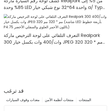
كشف لوحة رقم السيارة ماركة Realpark من 5% إلى
85% وحدة LED واحدة 64*32 نوع شبكي خيار a/ Type
B/ Type C
التعرف التلقائي على لوحة الترخيص ماركة Realpark
300 وات/400 وات بكسل خيار JPEG 320 مم * 320
مم (شاشة LED بأربعة خطوط P4.75 باللون الأحمر
العلوي والسفلي الأخضر)
قد ترغب
المنتجات
منتجات أنظمة الأمن
معدات وقوف السيارات