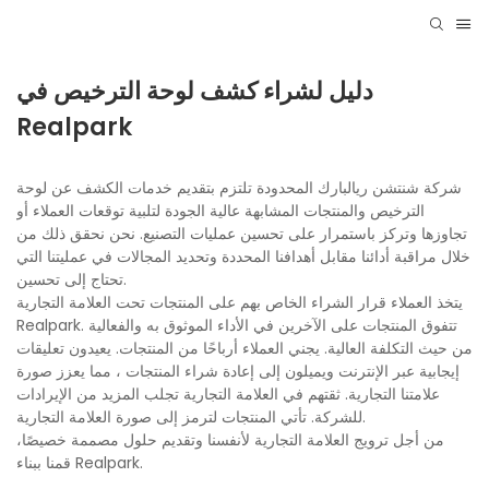
دليل لشراء كشف لوحة الترخيص في
Realpark
شركة شنتشن ريالبارك المحدودة تلتزم بتقديم خدمات الكشف عن لوحة
الترخيص والمنتجات المشابهة عالية الجودة لتلبية توقعات العملاء أو
تجاوزها وتركز باستمرار على تحسين عمليات التصنيع. نحن نحقق ذلك من
خلال مراقبة أدائنا مقابل أهدافنا المحددة وتحديد المجالات في عمليتنا التي
تحتاج إلى تحسين.
يتخذ العملاء قرار الشراء الخاص بهم على المنتجات تحت العلامة التجارية
Realpark. تتفوق المنتجات على الآخرين في الأداء الموثوق به والفعالية
من حيث التكلفة العالية. يجني العملاء أرباحًا من المنتجات. يعيدون تعليقات
إيجابية عبر الإنترنت ويميلون إلى إعادة شراء المنتجات ، مما يعزز صورة
علامتنا التجارية. ثقتهم في العلامة التجارية تجلب المزيد من الإيرادات
للشركة. تأتي المنتجات لترمز إلى صورة العلامة التجارية.
من أجل ترويج العلامة التجارية لأنفسنا وتقديم حلول مصممة خصيصًا،
قمنا ببناء Realpark.