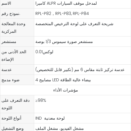
كاميرا ALPR لمدخل موقف السيارات
الاسم
RPL-P82，RPL-P83, RPL-P84
نموذج رقم.
شريحة التعرف على لوحة الترخيص المتخصصة
وحدة المعالجة
المركزية
مستشعر صورة سيموس 1/3 بوصة
مستشعر
لوكس0.01
الحد الأدنى من
الإضاءة
عدسة تركيز ثابتة مقاس 6 مم (تكبير قابل للتخصيص)
عدسة
4 مصابيح LED بيضاء عالية الطاقة
ضوء مدمج
مؤشرات الأداء
≥98%
دقة التعرف على
اللوحة
IND لوحة معدنية
أنواع اللوحة
مشغل الفيديو، مشغل الملف
وضع التشغيل