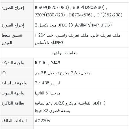
1080P(1920x1080)，960P(1280x960)，
إخراج الصورة
720P(1280x720)，D1(704x576)，CIF(352x288)
2 ميجا بكسل JPEG (الخيار 3MP/4MP JPEG)
إخراج الصورة
H.264 ملف تعريف عالي، ملف تعريف رئيسي، خط
تنسيق ضغط
الأساس، MJPEG
الفيديو
معلمات الواجهة
10/100，RJ45
واجهة الشبكة
مدخل2 & 2 مخرج توصيل 3.5 مم
IO
2 × آر إس485
واجهة تسلسلية
مدخل1 & الناتج1
واجهة الصوت
دعم بطاقة SD2.0 القياسية مايكرو SD(TF).
بطاقة الذاكرة
بسعة قصوى 32 جيجا
AC220V
امدادات الطاقة