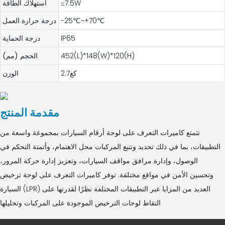
≤7.5W
استهلاك الطاقة
-25℃~+70℃
درجة حرارة العمل
IP65
درجة الحماية
452(L)*148(W)*120(H)
الحجم (مم)
كغ2.7
الوزن
مقدمة المنتج
تتمتع كاميرات التعرف على لوحة أرقام السيارات بمجموعة واسعة من
التطبيقات، بما في ذلك تحديد وتتبع المركبات محل الاهتمام، وأتمتة التحكم في
الوصول، وإدارة مرافق مواقف السيارات، وتعزيز إدارة حركة المرور،
وتحسين الأمن في مواقع مختلفة. توفر كاميرات التعرف على لوحة ترخيص
السيارة (LPR) العديد من المزايا عبر التطبيقات المختلفة نظرًا لقدرتها على
التقاط لوحات الترخيص الموجودة على المركبات وتحليلها