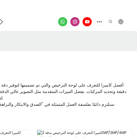
فيدي
دقيقة وتحديد المركبات. بفضل الميزات المتقدمة مثل التصوير عالي الدقة 
إدارة حركة المرور. ثق في Realpark لتقديم علامات منتجات استثنائية تعرض الأداء والموثوقية التي لا مثيل لها لكاميرا التعرف على لوحة الترخيص الخاصة بنا.
سنلتزم دائمًا بفلسفة العمل المتمثلة في "الصدق والابتكار والنزاه