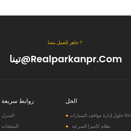
جاهز للعمل معنا？
تينا@realparkanpr.com
الحل
روابط سريعة
رات Realpark
●
المنزل
نظام كاميرا السرعة
●
المنتجات