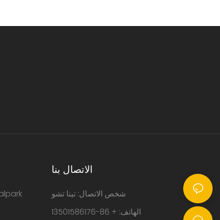
الاتصال بنا
شخص الاتصال: تينا تشو
حلول إدارة مواقف السيا
الهاتف: + 86-13501586176