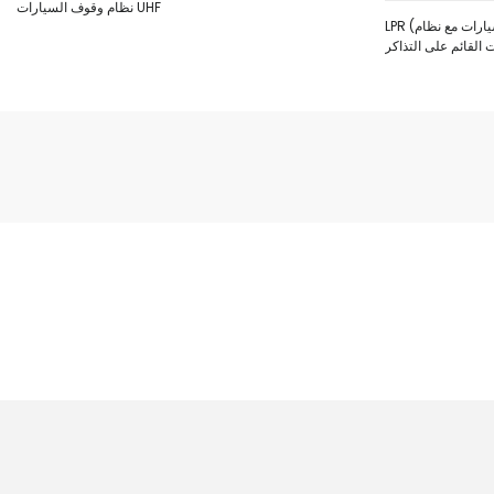
نظام وقوف السيارات UHF
LPR (التعرف على لوحة الترخيص) وقوف السيارات مع نظام
القائم على التذاكر