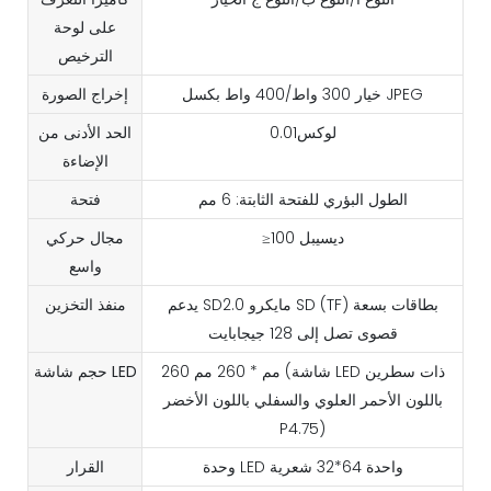
على لوحة
الترخيص
خيار 300 واط/400 واط بكسل JPEG
إخراج الصورة
لوكس0.01
الحد الأدنى من
الإضاءة
الطول البؤري للفتحة الثابتة: 6 مم
فتحة
≥100 ديسيبل
مجال حركي
واسع
يدعم SD2.0 مايكرو SD (TF) بطاقات بسعة
منفذ التخزين
قصوى تصل إلى 128 جيجابايت
260 مم * 260 مم (شاشة LED ذات سطرين
حجم شاشة LED
باللون الأحمر العلوي والسفلي باللون الأخضر
P4.75)
وحدة LED واحدة 64*32 شعرية
القرار