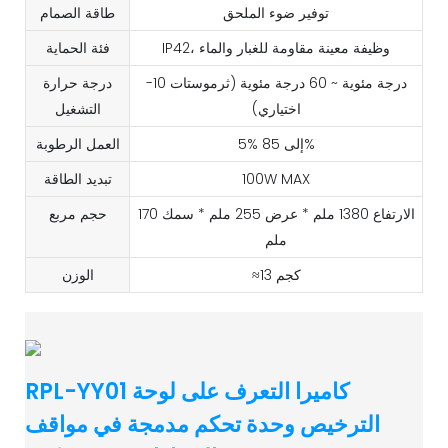
توفير ضوء الملحق
طاقة الصمام
IP42، وظيفة معينة مقاومة للغبار والماء
فئة الحماية
-10 درجة مئوية ~ 60 درجة مئوية (ثرموستات
درجة حرارة
اختياري)
التشغيل
5% إلى 85%
العمل الرطوبة
100W MAX
تبديد الطاقة
الارتفاع 1380 ملم * عرض 255 ملم * سمك 170
حجم مربع
ملم
≈13 كجم
الوزن
RPL-YY01 كاميرا التعرف على لوحة
الترخيص وحدة تحكم مدمجة في مواقف