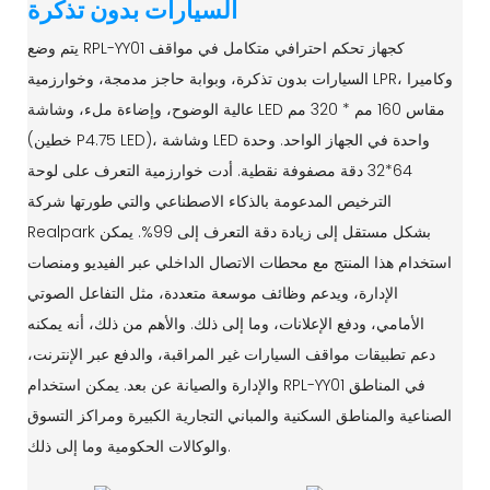
السيارات بدون تذكرة
يتم وضع RPL-YY01 كجهاز تحكم احترافي متكامل في مواقف
السيارات بدون تذكرة، وبوابة حاجز مدمجة، وخوارزمية LPR، وكاميرا
عالية الوضوح، وإضاءة ملء، وشاشة LED مقاس 160 مم * 320 مم
(خطين P4.75 LED)، وشاشة LED واحدة في الجهاز الواحد. وحدة
64*32 دقة مصفوفة نقطية. أدت خوارزمية التعرف على لوحة
الترخيص المدعومة بالذكاء الاصطناعي والتي طورتها شركة
Realpark بشكل مستقل إلى زيادة دقة التعرف إلى 99%. يمكن
استخدام هذا المنتج مع محطات الاتصال الداخلي عبر الفيديو ومنصات
الإدارة، ويدعم وظائف موسعة متعددة، مثل التفاعل الصوتي
الأمامي، ودفع الإعلانات، وما إلى ذلك. والأهم من ذلك، أنه يمكنه
دعم تطبيقات مواقف السيارات غير المراقبة، والدفع عبر الإنترنت،
والإدارة والصيانة عن بعد. يمكن استخدام RPL-YY01 في المناطق
الصناعية والمناطق السكنية والمباني التجارية الكبيرة ومراكز التسوق
والوكالات الحكومية وما إلى ذلك.