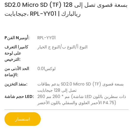
SD2.0 Micro SD (TF) بسعة قصوى تصل إلى 128
جيجابايت، RPL-YY01 | ريالبارك
RPL-YY01
Pالفن Nأومبر:
النوع أ/النوع ب/النوع ج الخيار
كاميرا التعرف
على لوحة
الترخيص:
لوكس0.01
الحد الأدنى من
الإضاءة:
يدعم بطاقات SD2.0 Micro SD (TF) بسعة قصوى
منفذ التخزين:
تصل إلى 128 جيجابايت
260 مم * 260 مم (شاشة LED ذات سطرين باللون
حجم شاشة LED:
الأحمر العلوي والسفلي باللون الأخضر P4.75)
استفسار