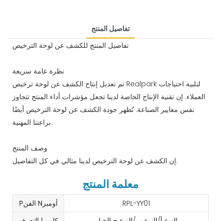
تفاصيل المنتج
تفاصيل المنتج للكشف عن لوحة الترخيص
نظرة عامة سريعة
تم تعديل إنتاج الكشف عن لوحة ترخيص Realpark لتلبية احتياجات
العملاء. إن تقنية الإنتاج الخاصة لدينا تجعل مؤشرات أداء المنتج تتجاوز
نفس معايير الصناعة. تُظهر جودة الكشف عن لوحة الترخيص أيضًا
براعتنا المهنية.
وصف المنتج
إن الكشف عن لوحة الترخيص لدينا مثالي في كل التفاصيل.
معلمة المنتج
RPL-YY01
Pالفن Nأومبر
النوع أ/النوع ب/النوع ج الخيار
كاميرا التعرف