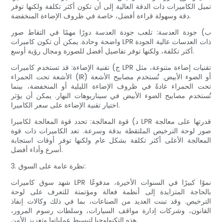
تميل الكاميرات ذات الدقة العالية إلى أن تكون أكثر تكلفة ولكنها توفر
دقة وسهولة قراءة أفضل، خاصة في ظروف الإضاءة المنخفضة.
ب) جودة العدسة: تلعب جودة العدسة دورًا مهمًا في التقاط صور
واضحة وحادة. يمكن أن تكون كاميرات LPR ذات العدسات عالية الجودة
أكثر تكلفة، ولكنها توفر تفاصيل أفضل للصورة ومجال رؤية أوسع.
ج) تقنية الإضاءة: قد تستخدم كاميرات LPR تقنيات إضاءة متنوعة، مثل
الأشعة تحت الحمراء (IR) أو الضوء الأبيض. تُستخدم مصابيح الأشعة
تحت الحمراء عادةً في ظروف الإضاءة الليلية أو المنخفضة، بينما
تُستخدم مصابيح الضوء الأبيض في سيناريوهات النهار. يمكن أن يؤثر
اختيار تقنية الإضاءة على سعر الكاميرا.
د) قوة المعالجة: تحدد قوة المعالجة لكاميرا LPR قدرتها على معالجة
صور لوحة الترخيص الملتقطة بدقة وسرعة. تعد الكاميرات ذات قوة
المعالجة الأعلى أكثر تكلفة بشكل عام ولكنها توفر أوقات استجابة
أسرع وأداء أفضل.
3. نظرة عامة على السوق:
شهد سوق كاميرات LPR نموًا كبيرًا في السنوات الأخيرة، مدفوعًا
بالحاجة المتزايدة إلى أنظمة فعالة ومؤتمتة للتعرف على لوحة
الترخيص. وقد تبنت العديد من الصناعات، بما في ذلك وكالات إنفاذ
القانون، وشركات إدارة مواقف السيارات، وسلطات رسوم المرور،
هذه التكنولوجيا لتبسيط عملياتها وتعزيز الأمن.