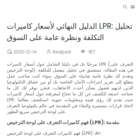
الدليل النهائي لأسعار كاميرات LPR: تحليل
التكلفة ونظرة عامة على السوق
2023-12-14
Realpark
187
مرحبًا بك في دليلنا الشامل حول أسعار كاميرات LPR (التعرف على
لوحة الترخيص). في هذه المقالة، سنتعمق في تحليل مفصل للتكلفة
ونقدم لك نظرة عامة شاملة على السوق. سواء كنت صاحب عمل
يتطلع إلى تعزيز إجراءات الأمان الخاصة بك أو من عشاق التكنولوجيا
الذين لديهم فضول بشأن أحدث الاتجاهات، فنحن نوفر لك كل ما
تحتاجه. استعد للكشف عن كل ما تحتاج لمعرفته حول أسعار كاميرات
LPR، حيث نقدم لك رؤى قيمة ومعلومات حيوية. استكشف مقالتنا
لاتخاذ قرارات مستنيرة والبقاء في المقدمة في عالم تكنولوجيا التعرف
على لوحة الترخيص سريع التطور.
فهم كاميرات التعرف على لوحة الترخيص (LPR): مقدمة
فهم كاميرات التعرف على لوحة الترخيص (LPR): An