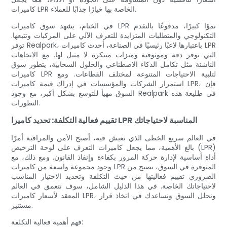
كاميرات LPR الخاصة بها خيارًا جذابًا للعملاء.
في الختام، يشهد سوق كاميرات LPR نموًا كبيرًا، مدفوعًا بالتقدم
التكنولوجي والمتطلبات المتزايدة للتعرف الآلي على المركبات وتتبعها.
توفر Realpark، باعتبارها لاعبًا رئيسيًا في الصناعة، أحدث كاميرات LPR
التي توفر دقة وموثوقية وميزات مبتكرة لا مثيل لها. مع الاتجاهات
الناشئة مثل تكامل الذكاء الاصطناعي والحلول السحابية، يتطور سوق
كاميرات LPR لتلبية الاحتياجات المتنوعة لمختلف القطاعات. ومع
استمرار الشركات والمؤسسات في إدراك قيمة كاميرات LPR، فإن
السوق مهيأ للتوسع بشكل أكبر، مع وجود Realpark في طليعة هذه
التطورات.
تقييم فعالية التكلفة: تحديد كاميرا LPR المناسبة لاحتياجاتك
في العالم سريع الخطى الذي نعيش فيه، أصبح الأمن والمراقبة أمرًا
بالغ الأهمية، مما يجعل كاميرات التعرف على لوحة الترخيص (LPR)
أداة أساسية لإدارة حركة المرور بكفاءة وإنفاذ القانون. ومع ذلك، مع
وجود مجموعة واسعة من كاميرات LPR المتوفرة في السوق، يصبح من
الضروري تقييم فعاليتها من حيث التكلفة وتحديد الاختيار المناسب
لاحتياجاتك الخاصة. في هذا الدليل الشامل، سوف نتعمق في العالم
المعقد لأسعار كاميرات LPR، ونحلل السوق ونساعدك في اتخاذ قرار
مستنير.
فهم أهمية فعالية التكلفة: