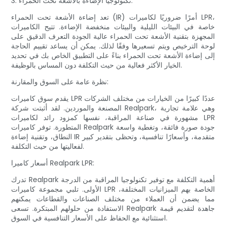
3. تكنولوجيا الإضاءة بالأشعة تحت الحمراء:
تعد إضاءة الأشعة تحت الحمراء (IR) أمرًا ضروريًا لكاميرات LPR،
خاصة في البيئات الليلية والبيئات منخفضة الإضاءة. تتيح الكاميرات
المجهزة بتقنية الأشعة تحت الحمراء عالية الجودة التعرف الدقيق على
لوحة الترخيص ويتم تسعيرها وفقًا لذلك. يمكن أن يساعد تقييم الحاجة
إلى إضاءة الأشعة تحت الحمراء بناءً على التطبيق الخاص بك في تحديد
الخيار الأكثر فعالية من حيث التكلفة دون المساس بالوظيفة.
نظرة عامة على السوق والمقارنة:
يقدم سوق كاميرات LPR عددًا كبيرًا من الخيارات من مختلف الشركات
المصنعة والموردين. لقد أثبتت شركة Realpark، وهي علامة تجارية
مشهورة في صناعة المراقبة، نفسها كمزود رائد لكاميرات LPR
المتطورة. توفر كاميرات Realpark جودة صورة فائقة، وتغطية واسعة
النطاق، وتقنية إضاءة IR متقدمة، وأسعارًا تنافسية، وتحظى بتقدير كبير
لفعاليتها من حيث التكلفة.
أسعار كاميرا Realpark LPR:
تدرك Realpark أهمية التكلفة مع توفير تكنولوجيا المراقبة من الدرجة
الأولى. تلبي مجموعة كاميرات LPR الخاصة بهم الميزانيات المختلفة،
مما يضمن أن العملاء من مختلف الصناعات والقطاعات يمكنهم
الاستفادة من حلولهم المبتكرة. تسعى Realpark جاهدة لتقديم قيمة
استثنائية مع الحفاظ على الأسعار التنافسية في السوق.