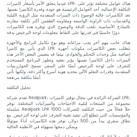
عندما يتعلق الأمر بأسعار كاميرات LPR، هناك عوامل مختلفة تؤثر على
التكلفة الإجمالية. أحد العوامل الرئيسية هو جودة وقدرة الكاميرا نفسها.
تعد الكاميرات عالية الوضوح ذات الميزات المتقدمة مثل الرؤية الليلية
والعدسات ذات الزاوية الواسعة ومقاومة الطقس أكثر تكلفة مقارنة
بالنماذج الأساسية. تلعب الدقة والوضوح الذي توفره هذه الكاميرات
دورًا حاسمًا في قدرتها على التقاط معلومات لوحة الترخيص بدقة.
هناك جانب مهم آخر يجب مراعاته وهو نوع تكامل البرامج والأجهزة
الذي يأتي مع كاميرا LPR. تتطلب بعض الكاميرات مكونات أجهزة
إضافية مثل وحدات التحكم والخوادم، بينما قد يتضمن البعض الآخر هذه
الميزات داخل الكاميرا نفسها. يؤثر تعقيد وتطور البرنامج المستخدم
للتعرف على لوحة الترخيص أيضًا على السعر. تسمح الخوارزميات
المتقدمة وقدرات التعلم الآلي بتحديد هوية أسرع وأكثر دقة، ولكنها تأتي
أيضًا بتكلفة مرتفعة.
تحليل التكلفة:
تقدم شركة Realpark، الشركة الرائدة في مجال توفير كاميرات LPR،
مجموعة من المنتجات لتلبية الاحتياجات والميزانيات المختلفة. توفر
سلسلة Realpark LPR 1000 حلاً فعالاً من حيث التكلفة للشركات
والمؤسسات التي تتطلع إلى تنفيذ تقنية التعرف على لوحة الترخيص. مع
نطاق سعري يبدأ من 500 دولار، توفر هذه الكاميرات أداءً موثوقًا
ويمكن دمجها بسهولة في الأنظمة الحالية.
بالنسبة لأولئك الذين يبحثون عن خيارات أعلى مع ميزات متقدمة، توفر