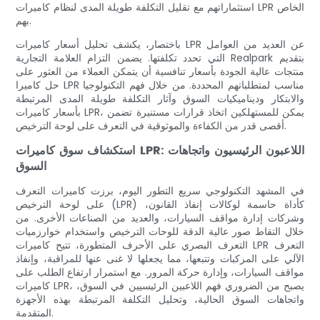
استثماراتهم مع تقليل التكلفة طويلة المدى لنظام كاميرات LPR الخاص
بهم.
باختصار، يكشف تحليل أسعار كاميرات LPR عن العديد من العوامل
التي تحدد تكلفتها. يضمن التزام العلامة التجارية Realpark بتقديم
منتجات عالية الجودة بأسعار تنافسية أن يتمكن العملاء من العثور على
حل كاميرا LPR مناسب لمتطلباتهم المحددة. من خلال فهم التكنولوجيا
والابتكار وديناميكيات السوق وآثار التكلفة طويلة المدى المرتبطة
بأسعار كاميرات LPR، يمكن للمستهلكين اتخاذ قرارات مستنيرة تضمن
أقصى قدر من الكفاءة والموثوقية في التعرف على لوحة الترخيص.
استكشاف سوق كاميرات LPR: اللاعبون الرئيسيون واتجاهات
السوق
في المشهد التكنولوجي سريع التطور اليوم، برزت كاميرات التعرف
على لوحة الترخيص (LPR) كأداة حاسمة لوكالات إنفاذ القانون،
وشركات إدارة مواقف السيارات، والعديد من الصناعات الأخرى. من
خلال التقاط صور عالية الدقة للوحات الترخيص واستخدام خوارزميات
التعرف البصري على الأحرف المتطورة، تتيح كاميرات LPR التعرف
الآلي على المركبات وتتبعها، مما يجعلها لا غنى عنها للمراقبة، وإنفاذ
مواقف السيارات، وإدارة حركة المرور. مع استمرار ارتفاع الطلب على
كاميرات LPR، يصبح من الضروري فهم اللاعبين الرئيسيين في السوق،
واتجاهات السوق الحالية، وتحليل التكلفة المرتبطة بهذه الأجهزة
المتقدمة.