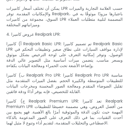
يمكن أن تختلف أسعار كاميرات LPR حسب العلامة التجارية والميزات
والإمكانيات المقدمة. توفر Realpark، باعتبارها مزودًا موثوقًا به في
السوق، مجموعة من كاميرات LPR المصممة لتلبية متطلبات العملاء
وميزانياتهم المختلفة.
4. عروض كاميرا Realpark LPR:
أ) كاميرا Realpark Basic LPR: تم تصميم كاميرا Realpark Basic
LPR لإدارة مواقف السيارات على نطاق صغير وتطبيقات التحكم في
الوصول، وتوفر إمكانية التعرف على لوحة الترخيص بشكل موثوق
وبسعر مناسب. يتضمن ميزات أساسية مثل التصوير عالي الدقة
وإضاءة الأشعة تحت الحمراء ومعالجة البيانات بكفاءة.
ب) كاميرا Realpark Pro LPR: كاميرا Realpark Pro LPR مناسبة
للتطبيقات المتوسطة والكبيرة الحجم. بفضل الميزات المتقدمة مثل
تقليل الضوضاء المتقدم ومعالجة الصور المحسنة ومخرجات البيانات
القابلة للتخصيص، فإنه يوفر أداءً ودقة فائقين.
ج) كاميرا Realpark Premium LPR: تعد كاميرا Realpark
Premium LPR من أفضل العروض، وهي مصممة خصيصًا للتطبيقات
المهمة حيث تكون الدقة والموثوقية أمرًا بالغ الأهمية. فهو يجمع بين
أحدث التقنيات، بما في ذلك التعرف على الصور المدعومة بالذكاء
الاصطناعي والتحليلات المتقدمة، لتقديم أداء وتنوع لا مثيل لهما.