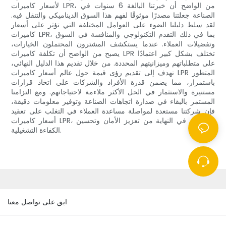
لأسعار كاميرات LPR، من الواضح أن خبرتنا البالغة 6 سنوات في
الصناعة جعلتنا مصدرًا موثوقًا لفهم هذا السوق الديناميكي والتنقل فيه.
لقد سلط دليلنا الضوء على العوامل المختلفة التي تؤثر على أسعار
كاميرات LPR، بما في ذلك التقدم التكنولوجي والمنافسة في السوق
وتفضيلات العملاء. عندما يستكشف المشترون المحتملون الخيارات،
يصبح من الواضح أن تكلفة كاميرات LPR تختلف بشكل كبير اعتمادًا
على متطلباتهم وميزانيتهم ​​المحددة. من خلال تقديم هذا الدليل النهائي،
نهدف إلى تقديم رؤى قيمة حول عالم أسعار كاميرات LPR المتطور
باستمرار، مما يضمن قدرة الأفراد والشركات على اتخاذ قرارات
مستنيرة والاستثمار في الحل الأكثر ملاءمة لاحتياجاتهم. ومع التزامنا
المستمر بالبقاء في صدارة اتجاهات الصناعة وتوفير معلومات دقيقة،
فإن شركتنا مستعدة لمواصلة مساعدة العملاء في التغلب على تعقيد
أسعار كاميرات LPR، وتمكينهم في النهاية من تعزيز الأمان وتحسين
الكفاءة التشغيلية.
ابق على تواصل معنا