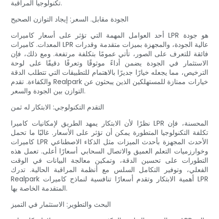
تكنولوجيا المراقبة.
الجودة مقابل. السعر: إيجاد التوازن الصحيح
أحد العوامل المهمة التي تؤثر على أسعار كاميرات LPR هو جودة
المعدات. كاميرات LPR عالية الجودة، والمجهزة بميزات متقدمة وقدرات
فائقة للتعرف على الصور، تأتي عمومًا بتكلفة مرتفعة. ومع ذلك، فإن
الاستثمار في الجودة يضمن أداءً موثوقًا وتعرفًا دقيقًا على لوحة
الترخيص، مما يجعله خيارًا جديرًا بالاهتمام للتطبيقات التي تتطلب الدقة
والكفاءة. تقدم Realpark خيارات ممتازة للمستهلكين الذين يبحثون عن
التوازن بين الجودة والسعر.
التقدم التكنولوجي: الابتكار له ثمن
نظرًا لأن الابتكار يمهد الطريق لإمكانيات كاميرا LPR المحسنة، فإن
تكلفة التكنولوجيا المتطورة يمكن أن تؤثر على الأسعار. غالبًا ما تحمل
كاميرات LPR الأحدث المجهزة بأحدث الميزات مثل الذكاء الاصطناعي
وخوارزميات التعلم العميق والاتصال السحابي أسعارًا أعلى. تعمل هذه
التطورات على تحسين الدقة، وتمكين معالجة البيانات في الوقت
الفعلي، وتوفير التكامل السلس مع أنظمة المراقبة الحالية. تدرك
Realpark أهمية الابتكار وتقدم أسعارًا تنافسية لنماذج كاميرات LPR
المتقدمة الخاصة بها.
البحث والتطوير: الاستثمار في التميز