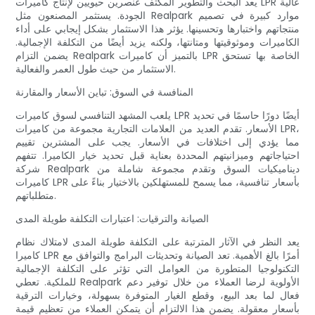
يعد البحث والتطوير المكثف عنصرين حيويين لإنتاج كاميرات LPR عالية
الجودة. يستثمر المصنعون مثل Realpark موارد كبيرة في تصميم
منتجاتهم واختبارها وتحسينها. يؤثر هذا الاستثمار بشكل إيجابي على أداء
الكاميرات وموثوقيتها ومتانتها، ولكنه يزيد أيضًا من التكلفة الإجمالية.
يضمن التزام Realpark بالتميز أن كاميرات LPR الخاصة بها تستحق
الاستثمار من حيث طول العمر والفعالية.
المنافسة في السوق: تباين الأسعار والمقارنة
يلعب المشهد التنافسي لسوق كاميرات LPR أيضًا دورًا حاسمًا في تحديد
الأسعار. تقدم العديد من العلامات التجارية مجموعة من كاميرات LPR،
مما يؤدي إلى اختلافات في الأسعار. يجب على المشترين تقييم
احتياجاتهم وميزانيتهم ​​المحددة بعناية قبل تحديد خيار الكاميرا. تتفهم
شركة Realpark ديناميكيات السوق وتقدم مجموعة شاملة من
كاميرات LPR بأسعار تنافسية، مما يسمح للمستهلكين بالاختيار بناءً على
متطلباتهم.
الصيانة والترقيات: اعتبارات التكلفة طويلة المدى
يعد النظر في الآثار المترتبة على التكلفة طويلة المدى لامتلاك نظام
كاميرا LPR أمرًا بالغ الأهمية. تعد الصيانة وتحديثات البرامج والتوافق مع
التكنولوجيا المتطورة من العوامل التي تؤثر على التكلفة الإجمالية
للملكية. تعطي Realpark الأولوية لرضا العملاء من خلال توفير دعم
فعال لما بعد البيع، وقطع الغيار المتوفرة بسهولة، وخيارات الترقية
بأسعار معقولة. يضمن هذا الالتزام أن يتمكن العملاء من تعظيم قيمة