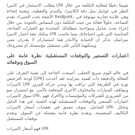
يتطلب الاستثمار في كاميرا LPR تقييمًا دقيقًا لفعالية التكلفة من خلال
النظر في عوامل مثل دقة الكاميرا، والمدى والتغطية، وتقنية إضاءة
الأشعة تحت الحمراء. تقدم Realpark، وهي علامة تجارية موثوقة في
الصناعة، حلولاً فعالة من حيث التكلفة دون المساس بالجودة. من خلال
إجراء بحث شامل ومواءمة متطلباتك المحددة مع الخيارات المتاحة،
يمكنك بثقة اختيار كاميرا LPR المناسبة التي تلبي احتياجاتك بينما تناسب
ميزانيتك. تذكر أن الحماية والأمان هما استثماران لا يقدران بثمن
ويمكنهما التأثير على مستقبل مؤسستك أو مشروعك.
اعتبارات التسعير والتوقعات المستقبلية: نظرة عامة على
السوق وتوقعاته
في عالم اليوم سريع الخطى، أصبحت الحاجة إلى تقنية التعرف على
لوحة الترخيص (LPR) الفعالة والدقيقة ذات أهمية متزايدة. لقد أحدثت
كاميرات LPR ثورة في الطريقة التي نراقب بها وندير حركة المرور
ومواقف السيارات والمخاوف الأخرى المتعلقة بالأمن. مع استمرار نمو
سوق كاميرات LPR، من الضروري للشركات والمؤسسات والأفراد فهم
اعتبارات التسعير والتوقعات المستقبلية لهذه التقنية. في هذا الدليل
الشامل، سوف نتعمق في تعقيدات أسعار كاميرات LPR، ونحلل
التكاليف المتضمنة، ونقدم نظرة عامة مفصلة عن السوق، ونقدم
توقعات للمستقبل.
فهم أسعار كاميرات LPR: