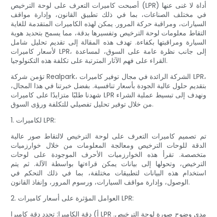
أصبحت كاميرات التعرف على لوحة الترخيص (LPR) أداة لا غنى عنها
في مختلف الصناعات، بما في ذلك تطبيق القانون، وإدارة مواقف
السيارات، ومراقبة حركة المرور. يمكن لهذه الكاميرات المتقدمة للغاية
التقاط معلومات لوحة الترخيص وتفسيرها بدقة، مما يسمح بتحديد هوية
السيارة ومراقبتها بكفاءة. تهدف هذه المقالة إلى تقديم تحليل شامل
لأسعار كاميرات LPR، إلى جانب نظرة عامة على السوق، لمساعدة
القراء على فهم الآثار المترتبة على تكلفة هذه التكنولوجيا.
تؤمن شركة Realpark، الشركة الرائدة في مجال توفير كاميرات LPR،
بتقديم حلول عالية الجودة بأسعار تنافسية. بفضل خبرتنا في هذا المجال،
شهدنا طلبًا متزايدًا على كاميرات LPR ونهدف إلى تبسيط عملية الشراء
من خلال توفير تحليل تفصيلي للتكلفة ورؤى السوق.
1. لكاميرات LPR:
تم تصميم كاميرات التعرف على لوحة الترخيص لالتقاط صور عالية
الدقة للوحات الترخيص ومعالجة المعلومات من خلال خوارزميات
متخصصة. تقرأ هذه الخوارزميات الأحرف الموجودة على لوحات
الترخيص، وتحولها إلى بيانات يمكن قراءتها بواسطة الآلة. ثم يتم
استخدام هذه البيانات لتطبيقات مختلفة، بما في ذلك التحكم في
الوصول، وإدارة مواقف السيارات، ورسوم المرور، وإنفاذ القانون.
2. العوامل المؤثرة على أسعار كاميرات LPR:
أ) دقة الكاميرا: تحدد دقة كاميرا LPR مدى وضوح صورة لوحة الترخيص.