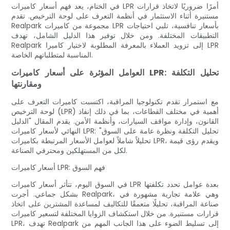
في الختام، يعد فهم أسعار كاميرات LPR أمرًا ضروريًا لاتخاذ قرارات
مستنيرة أثناء الاستثمار في أنظمة التعرف على لوحة الترخيص. تقدم
Realpark مجموعة من كاميرات LPR بأسعار تنافسية، تلبي احتياجات
التطبيقات المختلفة. ومن خلال توفير هذا الدليل الشامل، تهدف
Realpark إلى تزويد العملاء بالمعرفة المطلوبة لاختيار كاميرا LPR
المناسبة لمتطلباتهم الخاصة.
العوامل المؤثرة على أسعار كاميرات LPR: تحليل التكلفة
ومقارنتها
مع استمرار تقدم تكنولوجيا المراقبة، اكتسبت كاميرات التعرف على
لوحة الترخيص (LPR) أهمية في مختلف القطاعات، بما في ذلك إنفاذ
القانون، وإدارة مواقف السيارات، وأنظمة الأمن. يقدم المقال "الدليل
النهائي لأسعار كاميرات LPR: تحليل التكلفة ونظرة عامة على السوق"
تحليلاً شاملاً لعوامل الأسعار المرتبطة بكاميرات LPR، ويقدم رؤى قيمة
لكل من المستهلكين ومحترفي الصناعة.
أسعار كاميرات LPR: فهم السوق
في السوق اليوم، تتأثر أسعار كاميرات LPR بعدة عوامل تحدد تكلفتها
بشكل جماعي. أجرت Realpark، وهي علامة تجارية مشهورة في
صناعة المراقبة، تحليلًا متعمقًا للتكاليف لمساعدة المشترين على اتخاذ
قرارات مستنيرة. من خلال استكشاف الزوايا المختلفة لتسعير كاميرات
LPR، تهدف Realpark إلى تسليط الضوء على هذا الجانب المهم من