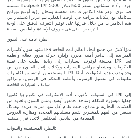
سلسلة Realpark LPR 2000 جودة وأداء استثنائيين. بسعر 1500 دولار
فما فوق، توفر هذه الكاميرات دقة محسنة ومجال رؤية أوسع وبرامج
متكاملة مع إمكانات مراقبة في الوقت الفعلي. يتم تبرير الاستثمار في
هذه الكاميرات من خلال قدرتها على توفير التعرف الدقيق على لوحة
الترخيص، حتى في ظروف الإضاءة والطقس الصعبة.
نظرة عامة على السوق:
يشهد سوق كاميرات LPR نموًا كبيرًا في جميع أنحاء العالم. أدت الحاجة
المتزايدة إلى تدابير أمنية معززة وإدارة حركة مرور فعالة وأنظمة
محسنة لوقوف السيارات إلى زيادة الطلب على تقنية LPR. تعد
الحكومات ومشغلو مواقف السيارات ووكالات إنفاذ القانون من بين
المستخدمين الرئيسيين لكاميرات LPR. وقد وجدت هذه التكنولوجيا أيضًا
تطبيقات في تحصيل الرسوم، وأنظمة التحكم في الوصول، ومرافق
مواقف السيارات الخاصة.
في السنوات الأخيرة، أدت الابتكارات في تكنولوجيا كاميرا LPR إلى
جعلها ميسورة التكلفة ومتاحة لجمهور أوسع. يمتلئ السوق بالعديد من
العلامات التجارية والنماذج، حيث يقدم كل منها ميزات فريدة وهياكل
تسعير. من المهم للمشترين تقييم متطلباتهم المحددة ومقارنة العروض
المقدمة من البائعين المختلفين لاتخاذ قرار مستنير.
النظرة المستقبلية والتنبؤات: