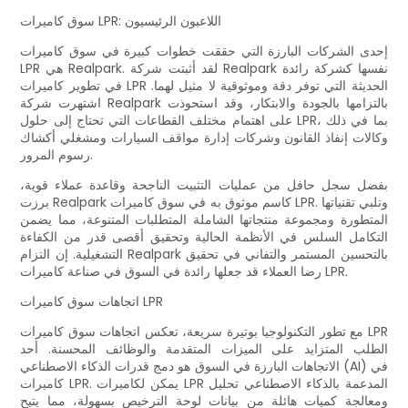
سوق كاميرات LPR: اللاعبون الرئيسيون
إحدى الشركات البارزة التي حققت خطوات كبيرة في سوق كاميرات
LPR هي Realpark. لقد أثبتت شركة Realpark نفسها كشركة رائدة
في تطوير كاميرات LPR الحديثة التي توفر دقة وموثوقية لا مثيل لهما.
اشتهرت شركة Realpark بالتزامها بالجودة والابتكار، وقد استحوذت
على اهتمام مختلف القطاعات التي تحتاج إلى حلول LPR، بما في ذلك
وكالات إنفاذ القانون وشركات إدارة مواقف السيارات ومشغلي أكشاك
رسوم المرور.
بفضل سجل حافل من عمليات التثبيت الناجحة وقاعدة عملاء قوية،
برزت Realpark كاسم موثوق به في سوق كاميرات LPR. وتلبي تقنياتها
المتطورة ومجموعة منتجاتها الشاملة المتطلبات المتنوعة، مما يضمن
التكامل السلس في الأنظمة الحالية وتحقيق أقصى قدر من الكفاءة
التشغيلية. إن التزام Realpark بالتحسين المستمر والتفاني في تحقيق
رضا العملاء قد جعلها رائدة في السوق في صناعة كاميرات LPR.
اتجاهات سوق كاميرات LPR
مع تطور التكنولوجيا بوتيرة سريعة، تعكس اتجاهات سوق كاميرات LPR
الطلب المتزايد على الميزات المتقدمة والوظائف المحسنة. أحد
الاتجاهات البارزة في السوق هو دمج قدرات الذكاء الاصطناعي (AI) في
كاميرات LPR. يمكن لكاميرات LPR المدعمة بالذكاء الاصطناعي تحليل
ومعالجة كميات هائلة من بيانات لوحة الترخيص بسهولة، مما يتيح