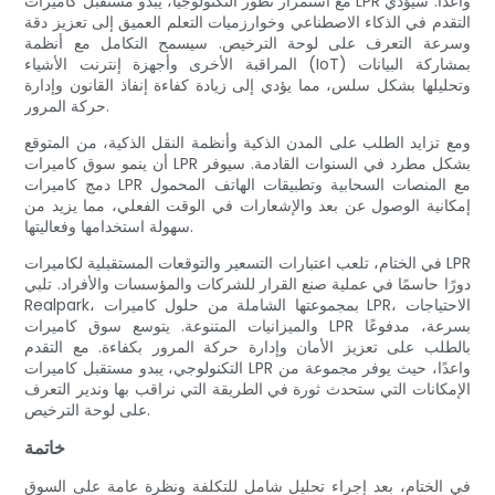
مع استمرار تطور التكنولوجيا، يبدو مستقبل كاميرات LPR واعدًا. سيؤدي
التقدم في الذكاء الاصطناعي وخوارزميات التعلم العميق إلى تعزيز دقة
وسرعة التعرف على لوحة الترخيص. سيسمح التكامل مع أنظمة
المراقبة الأخرى وأجهزة إنترنت الأشياء (IoT) بمشاركة البيانات
وتحليلها بشكل سلس، مما يؤدي إلى زيادة كفاءة إنفاذ القانون وإدارة
حركة المرور.
ومع تزايد الطلب على المدن الذكية وأنظمة النقل الذكية، من المتوقع
أن ينمو سوق كاميرات LPR بشكل مطرد في السنوات القادمة. سيوفر
دمج كاميرات LPR مع المنصات السحابية وتطبيقات الهاتف المحمول
إمكانية الوصول عن بعد والإشعارات في الوقت الفعلي، مما يزيد من
سهولة استخدامها وفعاليتها.
في الختام، تلعب اعتبارات التسعير والتوقعات المستقبلية لكاميرات LPR
دورًا حاسمًا في عملية صنع القرار للشركات والمؤسسات والأفراد. تلبي
Realpark، بمجموعتها الشاملة من حلول كاميرات LPR، الاحتياجات
والميزانيات المتنوعة. يتوسع سوق كاميرات LPR بسرعة، مدفوعًا
بالطلب على تعزيز الأمان وإدارة حركة المرور بكفاءة. مع التقدم
التكنولوجي، يبدو مستقبل كاميرات LPR واعدًا، حيث يوفر مجموعة من
الإمكانات التي ستحدث ثورة في الطريقة التي نراقب بها وندير التعرف
على لوحة الترخيص.
خاتمة
في الختام، بعد إجراء تحليل شامل للتكلفة ونظرة عامة على السوق