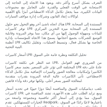
التعرف بشكل أسرع وأكثر دقة. ويعود هذا الاتجاه إلى الحاجة إلى
الاستجابة في الوقت الفعلي والقدرة على التعامل مع مجموعات
البيانات الكبيرة، مما يجعل تكامل الذكاء الاصطناعي أمرًا بالغ الأهمية
لوكالات إنفاذ القانون وشركات إدارة مواقف السيارات.
هناك اتجاه ناشئ آخر وهو التحول نحو حلول LPR المستندة إلى السحابة.
توفر كاميرات LPR المستندة إلى السحابة ميزة التخزين المركزي
للبيانات وسهولة الوصول إليها من أي مكان، مما يوفر المرونة وقابلية
التوسع للشركات بجميع أحجامها. يسمح هذا الاتجاه للمؤسسات بإدارة
أنظمة LPR الخاصة بها بشكل فعال، وتبسيط العمليات، وتقليل تكاليف
البنية التحتية.
أسعار كاميرات LPR: تحليل التكلفة ونظرة عامة على السوق
عند النظر في تكلفة كاميرات LPR، من الضروري فهم العوامل
المختلفة التي تؤثر على التسعير. يعتمد سعر كاميرا LPR عادةً على دقة
الكاميرا وإمكانيات معالجة الصور والميزات الإضافية مثل تكامل الذكاء
الاصطناعي. تأتي الكاميرات عالية الدقة المزودة بقدرات متقدمة
لمعالجة الصور بسعر أعلى، ولكنها توفر دقة وأداء فائقين.
تلعب ديناميكيات السوق والمنافسة أيضًا دورًا حيويًا في تحديد أسعار
كاميرات LPR. ومع تزايد الطلب على هذه الأجهزة، تشتد المنافسة في
السوق، مما يؤدي إلى أسعار أكثر تنافسية ومجموعة واسعة من
الخيارات للمستهلكين. تقدم Realpark، باعتبارها لاعبًا رائدًا في السوق،
أسعارًا تنافسية دون المساومة على الجودة أو الأداء، مما يجعل