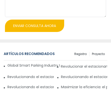
ENVIAR CONSULTA AHORA
ARTÍCULOS RECOMENDADOS
Registro
Proyecto
Global Smart Parking Industry Update for Third Quarter of 
Revolucionar el estacionam
Revolucionando el estacionamiento con un sistema de gest
Revolucionando el estaciona
Revolucionando el estacionamiento en Pakistán: un nuevo
Maximizar la eficiencia: el 