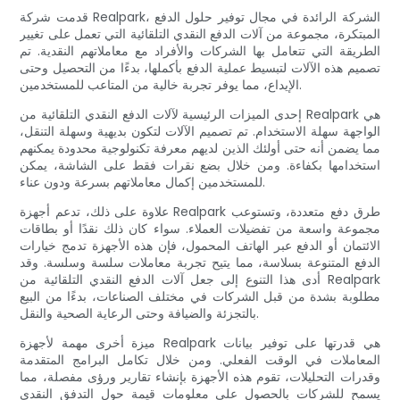
قدمت شركة Realpark، الشركة الرائدة في مجال توفير حلول الدفع
المبتكرة، مجموعة من آلات الدفع النقدي التلقائية التي تعمل على تغيير
الطريقة التي تتعامل بها الشركات والأفراد مع معاملاتهم النقدية. تم
تصميم هذه الآلات لتبسيط عملية الدفع بأكملها، بدءًا من التحصيل وحتى
الإيداع، مما يوفر تجربة خالية من المتاعب للمستخدمين.
إحدى الميزات الرئيسية لآلات الدفع النقدي التلقائية من Realpark هي
الواجهة سهلة الاستخدام. تم تصميم الآلات لتكون بديهية وسهلة التنقل،
مما يضمن أنه حتى أولئك الذين لديهم معرفة تكنولوجية محدودة يمكنهم
استخدامها بكفاءة. ومن خلال بضع نقرات فقط على الشاشة، يمكن
للمستخدمين إكمال معاملاتهم بسرعة ودون عناء.
علاوة على ذلك، تدعم أجهزة Realpark طرق دفع متعددة، وتستوعب
مجموعة واسعة من تفضيلات العملاء. سواء كان ذلك نقدًا أو بطاقات
الائتمان أو الدفع عبر الهاتف المحمول، فإن هذه الأجهزة تدمج خيارات
الدفع المتنوعة بسلاسة، مما يتيح تجربة معاملات سلسة وسلسة. وقد
أدى هذا التنوع إلى جعل آلات الدفع النقدي التلقائية من Realpark
مطلوبة بشدة من قبل الشركات في مختلف الصناعات، بدءًا من البيع
بالتجزئة والضيافة وحتى الرعاية الصحية والنقل.
ميزة أخرى مهمة لأجهزة Realpark هي قدرتها على توفير بيانات
المعاملات في الوقت الفعلي. ومن خلال تكامل البرامج المتقدمة
وقدرات التحليلات، تقوم هذه الأجهزة بإنشاء تقارير ورؤى مفصلة، ​​مما
يسمح للشركات بالحصول على معلومات قيمة حول التدفق النقدي