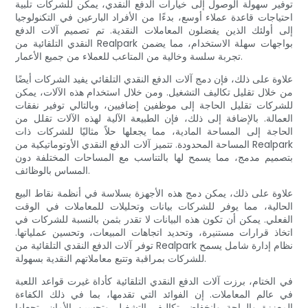
توفير سهولة الوصول إلى خيارات الدفع النقدي، يمكن للشركات تلبية
احتياجات قاعدة عملاء أوسع، بدءًا من الأفراد البارعين في التكنولوجيا
إلى أولئك الذين يفضلون المعاملات النقدية. تم تصميم آلات الدفع
النقدي التلقائية من Realpark بواجهات سهلة الاستخدام، مما يضمن
تجربة سلسة وخالية من المتاعب للعملاء من جميع الأعمار.
علاوة على ذلك، فإن دمج آلات الدفع النقدي التلقائي يفيد الشركات أيضًا
من خلال تقليل تكاليف التشغيل. ومن خلال استخدام هذه الآلات، يمكن
للشركات تقليل الحاجة إلى موظفين إضافيين، وبالتالي توفير نفقات
العمالة. بالإضافة إلى ذلك، فإن الطبيعة الآلية لهذه الآلات تقلل من
الحاجة إلى المساحة المادية، مما يجعلها حلاً مثاليًا للشركات ذات
المساحة المحدودة. تتميز آلات الدفع النقدي الأوتوماتيكية من Realpark
بتصميم مدمج، مما يسمح لها بالتناسب مع المساحات المختلفة دون
المساس بالوظائف.
علاوة على ذلك، يمكن دمج هذه الأجهزة بسلاسة في أنظمة نقاط البيع
الحالية، مما يوفر للشركات بيانات وتحليلات للمعاملات في الوقت
الفعلي. يمكن أن تكون هذه البيانات لا تقدر بثمن بالنسبة للشركات في
اتخاذ قرارات مستنيرة، وتحديد اتجاهات المبيعات، وتحسين عملياتها.
توفر آلات الدفع النقدي التلقائية من Realpark نظام إدارة شامل يسمح
للشركات بمراقبة وتتبع معاملاتهم النقدية بسهولة.
في الختام، برزت آلات الدفع النقدي التلقائية كأداة غيرت قواعد اللعبة
في عالم المعاملات. إن الفوائد التي تقدمها، بما في ذلك الكفاءة
المعززة والراحة وانخفاض تكاليف التشغيل وتحسين الأمان، تجعلها