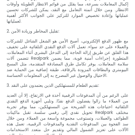
إكمال المعاملات بسرعة، مما يقلل من قوائم الانتظار الطويلة وأوقات
الانتظار. ومن خلال أتمتة التعامل مع النقد، يمكن للشركات تحسين
عملياتها وإعادة تخصيص الموارد للتركيز على الجوانب الأكثر أهمية
لعملياتها.
2. تقليل المخاطر وزيادة الأمن:
مع ظهور الدفع الإلكتروني، أصبح الأمن هو الشغل الشاغل للشركات
والعملاء على حد سواء. تعمل آلات الدفع النقدي التلقائية على تخفيف
هذا القلق عن طريق إزالة الحاجة إلى التدخل البشري أثناء المعاملات.
تتضمن آلات Realpark المتطورة إجراءات أمنية قوية، مما يضمن
سلامة المعاملات. يوفر تكامل طرق المصادقة المتقدمة، مثل المسح
البيومتري والبطاقات المزودة بالرقاقة، طبقة إضافية من الحماية ضد
الاحتيال والوصول غير المصرح به إلى المعلومات الحساسة.
3. تقديم الطعام للمستهلكين الذين يعتمدون على النقد:
على الرغم من أن المدفوعات الرقمية آخذة في الارتفاع، إلا أن العديد
من العملاء ما زالوا يفضلون الدفع نقدًا. وتلبي أجهزة الدفع النقدي
التلقائية احتياجات هذه الشريحة من المستهلكين، مما يوفر تجربة
تحويل نقدي إلى رقمي سلسة. تقبل ماكينات Realpark مختلف
الطوائف والعملات، وتستوعب مجموعة واسعة من العملاء. ومن خلال
سد الفجوة بين المدفوعات النقدية والمدفوعات الرقمية، تعمل هذه
الآلات على تعزيز الشمول المالي وتقديم حل متعدد الاستخدامات