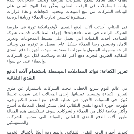
تقدم Realpark نظامًا خلفيًا شاملاً يسمح للشركات بمراقبة وتحليل
بيانات المعاملات في الوقت الفعلي. يمكّن هذا النهج المبني على
البيانات الشركات من تتبع المبيعات وتحديد الاتجاهات واتخاذ قرارات
مستنيرة لتحسين تجارب العملاء وزيادة الربحية.
في الختام، أحدثت آلات الدفع النقدي الأوتوماتيكية ثورة في طريقة
إجراء المعاملات. قدمت شركة Realpark، الشركة الرائدة في هذه
الصناعة، أحدث التقنيات التي تعمل على تبسيط المدفوعات وتعزيز
الأمان وتحسين رضا العملاء بشكل عام. بفضل ما توفره من وسائل
الراحة وسهولة الوصول والميزات المتقدمة، مهدت أجهزة الدفع النقدي
التلقائية الطريق لتجربة دفع أكثر كفاءة وسلاسة لكل من الشركات
والعملاء على حدٍ سواء.
تعزيز الكفاءة: فوائد المعاملات المبسطة باستخدام آلات الدفع
النقدي التلقائية
في عالم اليوم سريع الخطى، تبحث الشركات باستمرار عن طرق
لتعزيز الكفاءة وتبسيط عملياتها. إحدى المجالات التي شهدت تحسنًا
كبيرًا في السنوات الأخيرة هي عملية الدفع. مع التقدم التكنولوجي،
ظهرت أجهزة الدفع النقدي التلقائي كحل مبتكر لجعل المعاملات أسرع
وأكثر ملاءمة لكل من العملاء والشركات. سوف تستكشف هذه المقالة
ظهور آلات الدفع النقدي التلقائي والفوائد التي تقدمها للشركات
والمستهلكين.
تُحدث أجهزة الدفع النقدي التلقائية، والمعروفة أيضًا بأكشاك الخدمة