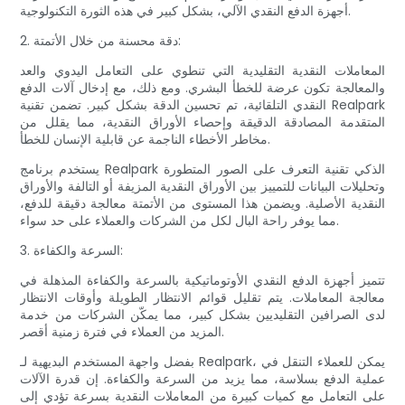
أجهزة الدفع النقدي الآلي، بشكل كبير في هذه الثورة التكنولوجية.
2. دقة محسنة من خلال الأتمتة:
المعاملات النقدية التقليدية التي تنطوي على التعامل اليدوي والعد
والمعالجة تكون عرضة للخطأ البشري. ومع ذلك، مع إدخال آلات الدفع
النقدي التلقائية، تم تحسين الدقة بشكل كبير. تضمن تقنية Realpark
المتقدمة المصادقة الدقيقة وإحصاء الأوراق النقدية، مما يقلل من
مخاطر الأخطاء الناجمة عن قابلية الإنسان للخطأ.
يستخدم برنامج Realpark الذكي تقنية التعرف على الصور المتطورة
وتحليلات البيانات للتمييز بين الأوراق النقدية المزيفة أو التالفة والأوراق
النقدية الأصلية. ويضمن هذا المستوى من الأتمتة معالجة دقيقة للدفع،
مما يوفر راحة البال لكل من الشركات والعملاء على حد سواء.
3. السرعة والكفاءة:
تتميز أجهزة الدفع النقدي الأوتوماتيكية بالسرعة والكفاءة المذهلة في
معالجة المعاملات. يتم تقليل قوائم الانتظار الطويلة وأوقات الانتظار
لدى الصرافين التقليديين بشكل كبير، مما يمكّن الشركات من خدمة
المزيد من العملاء في فترة زمنية أقصر.
بفضل واجهة المستخدم البديهية لـ Realpark، يمكن للعملاء التنقل في
عملية الدفع بسلاسة، مما يزيد من السرعة والكفاءة. إن قدرة الآلات
على التعامل مع كميات كبيرة من المعاملات النقدية بسرعة تؤدي إلى