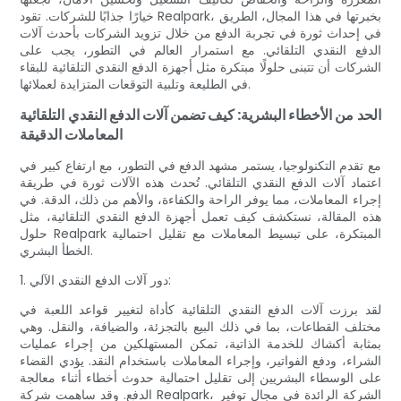
خيارًا جذابًا للشركات. تقود Realpark، بخبرتها في هذا المجال، الطريق
في إحداث ثورة في تجربة الدفع من خلال تزويد الشركات بأحدث آلات
الدفع النقدي التلقائي. مع استمرار العالم في التطور، يجب على
الشركات أن تتبنى حلولًا مبتكرة مثل أجهزة الدفع النقدي التلقائية للبقاء
في الطليعة وتلبية التوقعات المتزايدة لعملائها.
الحد من الأخطاء البشرية: كيف تضمن آلات الدفع النقدي التلقائية
المعاملات الدقيقة
مع تقدم التكنولوجيا، يستمر مشهد الدفع في التطور، مع ارتفاع كبير في
اعتماد آلات الدفع النقدي التلقائي. تُحدث هذه الآلات ثورة في طريقة
إجراء المعاملات، مما يوفر الراحة والكفاءة، والأهم من ذلك، الدقة. في
هذه المقالة، نستكشف كيف تعمل أجهزة الدفع النقدي التلقائية، مثل
حلول Realpark المبتكرة، على تبسيط المعاملات مع تقليل احتمالية
الخطأ البشري.
1. دور آلات الدفع النقدي الآلي:
لقد برزت آلات الدفع النقدي التلقائية كأداة لتغيير قواعد اللعبة في
مختلف القطاعات، بما في ذلك البيع بالتجزئة، والضيافة، والنقل. وهي
بمثابة أكشاك للخدمة الذاتية، تمكن المستهلكين من إجراء عمليات
الشراء، ودفع الفواتير، وإجراء المعاملات باستخدام النقد. يؤدي القضاء
على الوسطاء البشريين إلى تقليل احتمالية حدوث أخطاء أثناء معالجة
الدفع. وقد ساهمت شركة Realpark، الشركة الرائدة في مجال توفير