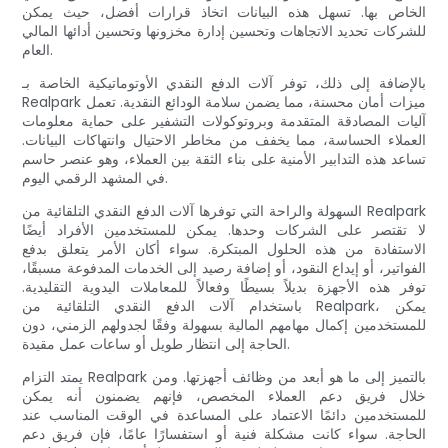
الخاص بها. تسهل هذه البيانات اتخاذ قرارات أفضل، حيث يمكن
للشركات تحديد الاتجاهات وتحسين إدارة مخزونها وتحسين أدائها المالي
العام.
بالإضافة إلى ذلك، توفر آلات الدفع النقدي الأوتوماتيكية الخاصة بـ
Realpark ميزات أمان محسنة، مما يضمن سلامة الودائع النقدية. تعمل
آليات المصادقة المتقدمة وبروتوكولات التشفير على حماية معلومات
العملاء الحساسة، مما يخفف من مخاطر الاحتيال وانتهاكات البيانات.
تساعد هذه التدابير الأمنية على بناء الثقة بين العملاء، وهو عنصر حاسم
في المشهد الرقمي اليوم.
السهولة والراحة التي توفرها آلات الدفع النقدي التلقائية من Realpark
لا تقتصر على الشركات وحدها. يمكن للمستخدمين الأفراد أيضًا
الاستفادة من هذه الحلول المبتكرة. سواء أكان الأمر يتعلق بدفع
الفواتير، أو إيداع النقود، أو إضافة رصيد إلى الخدمات المدفوعة مسبقًا،
توفر هذه الأجهزة بديلاً بسيطًا وفعالاً للمعاملات اليدوية التقليدية.
باستخدام آلات الدفع النقدي التلقائية من Realpark، يمكن
للمستخدمين إكمال مهامهم المالية بسهولة وفقًا لجدولهم الزمني، دون
الحاجة إلى انتظار طويل أو ساعات عمل مقيدة.
يمتد التزام Realpark بالتميز إلى ما هو أبعد من وظائف أجهزتها. ومن
خلال فريق دعم العملاء المخصص، فإنهم يضمنون أنه يمكن
للمستخدمين دائمًا الاعتماد على المساعدة في الوقت المناسب عند
الحاجة. سواء كانت مشكلة فنية أو استفسارًا عامًا، فإن فريق دعم