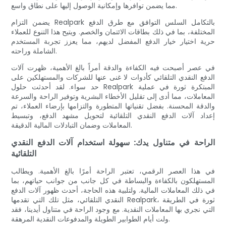
مما يضمن توافرها وإمكانية الوصول إليها على نطاق واسع.
يضمن التزام Realpark بالتكامل السلس التوافق مع طرق الدفع
المختلفة، بما في ذلك بطاقات الائتمان والخصم. ويتيح هذا التنوع للعملاء
حرية اختيار خيار الدفع المفضل لديهم، مما يعزز تجربة المستخدم
الشاملة وراحته.
في عصر أصبحت فيه الكفاءة والدقة أمراً بالغ الأهمية، ظهرت آلات
الدفع النقدي التلقائي كأدوات لا غنى عنها للشركات والمستهلكين على
حد سواء. لقد أحدثت حلول Realpark المبتكرة ثورة في عملية
المعاملات، مما أدى إلى تقليل الأخطاء البشرية وتوفير الراحة والسرعة
والدقة المحسنة. بفضل تقنياتها المتطورة والتزامها بإرضاء العملاء، تم
إعداد آلات الدفع النقدي التلقائية لتحويل مشهد الدفع، وتبسيط
المعاملات وضمان التبادلات المالية الدقيقة.
الراحة في متناول يدك: سهولة استخدام آلات الدفع النقدي
التلقائية
في هذا العصر الرقمي، تعتبر الراحة أمرًا بالغ الأهمية. ويطالب
المستهلكون بالكفاءة والبساطة في كل جانب من جوانب حياتهم، بما
في ذلك المعاملات المالية. ولتلبية هذه الحاجة، أحدث ظهور آلات الدفع
النقدي التلقائي، مثل تلك التي تقدمها Realpark، ثورة في الطريقة
التي نجري بها المعاملات النقدية. مع وجود الراحة في متناول أيدينا، فقد
ولت أيام الطوابير الطويلة والمدفوعات النقدية المرهقة.