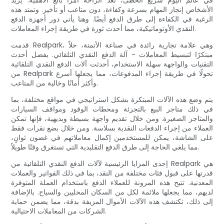
في عالم اليوم سريع الخطى، تعد الراحة أمرًا بالغ الأهمية. يريد
الأشخاص إنجاز المهام بسرعة وكفاءة، دون متاعب أو تأخير. وتمتد هذه
الرغبة في الكفاءة إلى طرق الدفع أيضًا. وهنا يأتي دور أجهزة الدفع
النقدي الأوتوماتيكية، مما أحدث ثورة في طريقة إجراء المعاملات.
قدمت Realpark، وهي علامة تجارية رائدة في صناعة الأتمتة، حلاً
مبتكرًا لتبسيط المعاملات - آلة الدفع النقدي التلقائي. بفضل أحدث
التقنيات والواجهة سهلة الاستخدام، أحدثت آلات الدفع النقدي التلقائية
من Realpark تحولًا في طريقة إجراء المدفوعات، مما يجعلها أسرع
وأكثر أمانًا وخالية من المتاعب.
يتم وضع هذه الآلات المبتكرة بشكل استراتيجي في مواقع مختلفة، بما
في ذلك متاجر البيع بالتجزئة ومحطات الوقود ومواقف السيارات
والمتاجر الصغيرة. ومن خلال تقديم واجهة بسيطة وبديهية، فإنها تمكن
العملاء من إجراء الدفعات النقدية بسلاسة. ومن خلال بضع نقرات فقط
على الشاشة، يمكن للمستخدمين إكمال معاملاتهم في غضون ثوانٍ،
مما يلغي الحاجة إلى طرق الدفع التقليدية التي تستغرق وقتًا طويلاً.
إحدى المزايا الرئيسية لآلات الدفع النقدي التلقائية من Realpark هي
قدرتها على قبول فئات مختلفة من النقد، بما في ذلك الفواتير والعملات
المعدنية. تتيح هذه المرونة للعملاء الدفع باستخدام العملة المتوفرة
لديهم، مما يجعلها ملائمة لكل من السكان المحليين والسياح. بالإضافة
إلى ذلك، تكتشف هذه الآلات الأموال المزيفة بدقة، مما يضمن حماية
الشركات من المعاملات الاحتيالية.