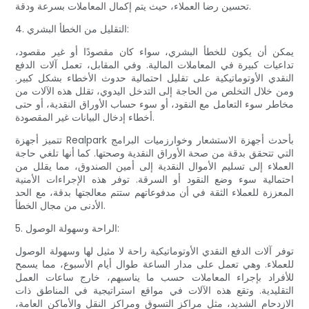
تحسين رضا العملاء، حيث يتم إكمال المعاملات بسرعة ودقة.
4. التقليل من الخطأ البشري:
يمكن أن يكون للخطأ البشري، سواء كان مقصودًا أو غير مقصود،
تداعيات كبيرة في المعاملات المالية. وفي المقابل، تعمل آلات الدفع
النقدي الأوتوماتيكية على تقليل احتمالية حدوث الأخطاء بشكل كبير.
ومن خلال التخلص من الحاجة إلى التدخل اليدوي، تقلل هذه الآلات من
مخاطر سوء التعامل مع النقود، أو سوء حساب الأوراق النقدية، أو حتى
أخطاء إدخال البيانات غير المقصودة.
تتميز أجهزة Realpark بأحدث أجهزة الاستشعار وخوارزميات البرامج
التي تتحقق بدقة من صحة الأوراق النقدية وصحتها. كما أنها تلغي حاجة
العملاء إلى تسليم الأموال النقدية إلى أمين الصندوق، مما يقلل من
احتمالية سوء وضع النقود أو السرقة. توفر هذه الإجراءات الأمنية
المعززة للعملاء الثقة في أن مدفوعاتهم ستتم معالجتها بدقة، مع الحد
الأدنى من مجال الخطأ.
5. الراحة وسهولة الوصول:
توفر آلات الدفع النقدي الأوتوماتيكية راحة لا مثيل لها وسهولة الوصول
للعملاء. وهي تعمل على مدار الساعة طوال أيام الأسبوع، مما يسمح
للأفراد بإجراء المعاملات حسب ما يناسبهم، خارج ساعات العمل
التقليدية. وتقع هذه الآلات في مواقع استراتيجية في المناطق ذات
الازدحام الشديد، مثل مراكز التسوق ومراكز النقل والأماكن العامة،