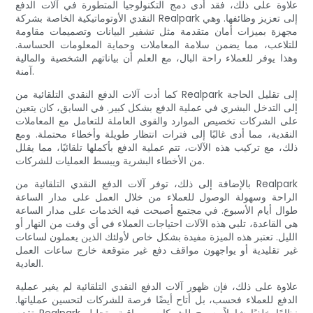
علاوة على ذلك، فقد أدى دمج التكنولوجيا المتطورة في آلات الدفع
النقدي الأوتوماتيكية الخاصة بشركة Realpark إلى تعزيز وظائفها. وهي
مجهزة بميزات أمان متقدمة مثل تشفير البيانات وتصميمات مقاومة
للتلاعب، مما يضمن سلامة المعاملات وحماية المعلومات الحساسة.
وهذا يوفر للعملاء راحة البال، مع العلم أن بياناتهم الشخصية والمالية
آمنة.
كما أدت آلات الدفع النقدي التلقائية من Realpark إلى تقليل الحاجة
إلى التدخل البشري في عملية الدفع بشكل كبير. في السابق، كان يتعين
على الشركات تخصيص الموارد والقوى العاملة للتعامل مع المعاملات
النقدية، مما أدى غالبًا إلى فترات انتظار طويلة وأخطاء محتملة. ومع
ذلك، مع تركيب هذه الآلات، تتم عملية الدفع بأكملها تلقائيًا، مما يقلل
من الأخطاء البشرية ويبسط العمليات للشركات.
بالإضافة إلى ذلك، توفر آلات الدفع النقدي التلقائية من Realpark
الراحة وسهولة الوصول للعملاء من خلال العمل على مدار الساعة
طوال أيام الأسبوع. في مجتمع أصبحت فيه الخدمات على مدار الساعة
هي القاعدة، تلبي هذه الآلات احتياجات العملاء في أي وقت من النهار أو
الليل. تعتبر هذه الميزة مفيدة بشكل خاص لأولئك الذين يعملون لساعات
غير تقليدية أو يواجهون مواقف دفع غير متوقعة خارج ساعات العمل
العادية.
علاوة على ذلك، فإن ظهور آلات الدفع النقدي التلقائية لم يغير عملية
الدفع للعملاء فحسب، بل أتاح أيضًا فرصة للشركات لتحسين عملياتها.