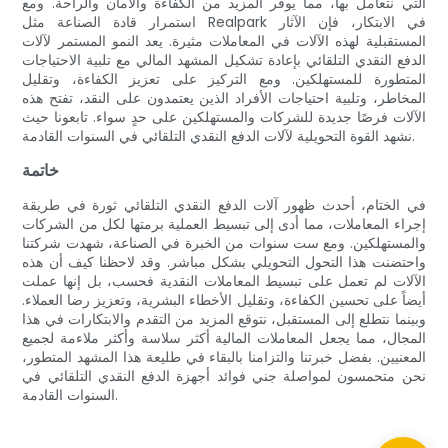
التي نتعامل بها، مما يوفر المزيد من الكفاءة والأمان والراحة. ومع
استمرار قادة الصناعة مثل Realpark في الابتكار، فإن الآثار
المستقبلية لهذه الآلات في المعاملات مثيرة. يعد النمو المستمر لآلات
الدفع النقدي التلقائي بإعادة تشكيل المشهد المالي مع تلبية الاحتياجات
المتطورة للمستهلكين. ومع التركيز على تعزيز الكفاءة، وتقليل
المخاطر، وتلبية احتياجات الأفراد الذين يعتمدون على النقد، تفتح هذه
الآلات فرصًا جديدة للشركات والمستهلكين على حدٍ سواء. تابعونا حيث
نشهد القوة التحويلية لآلات الدفع النقدي التلقائي في السنوات القادمة.
خاتمة
في الختام، أحدث ظهور آلات الدفع النقدي التلقائي ثورة في طريقة
إجراء المعاملات، مما أدى إلى تبسيط العملية برمتها لكل من الشركات
والمستهلكين. ومع ست سنوات من الخبرة في الصناعة، شهدت شركتنا
واحتضنت هذا التحول التحويلي بشكل مباشر. وقد لاحظنا كيف أن هذه
الآلات لم تعمل على تبسيط المعاملات النقدية فحسب، بل إنها عملت
أيضاً على تحسين الكفاءة، وتقليل الأخطاء البشرية، وتعزيز رضا العملاء.
وبينما نتطلع إلى المستقبل، نتوقع المزيد من التقدم والابتكارات في هذا
المجال، مما يجعل المعاملات المالية أكثر سلاسة وأكثر ملاءمة لجميع
المعنيين. بفضل خبرتنا والتزامنا بالبقاء في طليعة هذا المشهد المتطور،
نحن متحمسون لمواصلة جني فوائد أجهزة الدفع النقدي التلقائي في
السنوات القادمة.