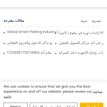
مقالات مقترحة
مشروع
مدونة
Global Smart Parking Industry Update for Third Quarter of 
ز
ص في أحد مراكز التسوق بالفلبين
 إدارة مواقف السيارات الذكي وآلة دفع تذاكر الدخول والخروج التلقائي
ارات، وإنتاج الأجهزة داخل الشركة
 مواقف السيارات قريبًا في إسلام أباد.1722939772074564
We use cookies to ensure that we give you the best
سياسة
experience on and off our website. please review our
خاصة
حقوق النشر © 2023
شركة شنتشن ريالبارك المحدودة
|
خريطة الموقع
سياسة الخصوصية
|
أوافق الآن
إعدادات ملفات تعريف الارتباط
Reject