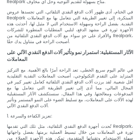
Realpark متاح بسهولة لتقديم التوجيه وحل أي مخاوف.
في الختام، أدى ظهور آلات الدفع النقدي التلقائي، التي تجسدها عروض
Realpark المبتكرة، إلى تغيير الطريقة التي نتعامل بها مع المعاملات
النقدية. بفضل الراحة وسهولة الاستخدام التي لا مثيل لها، أحدثت هذه
الأجهزة ثورة في مشهد الدفع، لتلبي المتطلبات المتطورة للشركات
والأفراد على حدٍ سواء. مع آلات الدفع النقدي التلقائية من Realpark،
أصبحت الراحة في متناول يدك حقًا.
الآثار المستقبلية: استمرار نمو وتأثير آلات الدفع النقدي الآلي على
المعاملات
في عالم اليوم سريع الخطى، تعد الراحة أمرًا بالغ الأهمية. مع التركيز
المتزايد على التقدم التكنولوجي، أصبحت المعاملات النقدية التقليدية
أقل شعبية. لقد برزت آلات الدفع النقدي التلقائية كعامل تغيير كبير في
المجال المالي، مما أدى إلى تغيير الطريقة التي نتعامل بها مع
المدفوعات ومعالجتها. وفي هذا المقال، سنستكشف الآثار المستقبلية
لهذه الآلات على المعاملات، مع تسليط الضوء على النمو المستمر وتأثير
آلات الدفع النقدي الآلي.
1. تعزيز الكفاءة والسرعة:
تُحدث أجهزة الدفع النقدي التلقائية، مثل تلك التي تقدمها Realpark،
ثورة في المعاملات من خلال تبسيط العملية برمتها. بفضل واجهاتها
سهلة الاستخدام وتقنياتها المتقدمة، تمكن هذه الأجهزة العملاء من