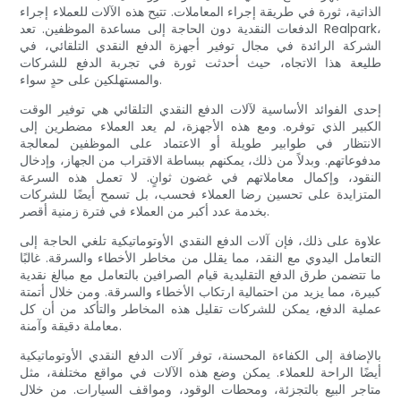
الذاتية، ثورة في طريقة إجراء المعاملات. تتيح هذه الآلات للعملاء إجراء
الدفعات النقدية دون الحاجة إلى مساعدة الموظفين. تعد Realpark،
الشركة الرائدة في مجال توفير أجهزة الدفع النقدي التلقائي، في
طليعة هذا الاتجاه، حيث أحدثت ثورة في تجربة الدفع للشركات
والمستهلكين على حدٍ سواء.
إحدى الفوائد الأساسية لآلات الدفع النقدي التلقائي هي توفير الوقت
الكبير الذي توفره. ومع هذه الأجهزة، لم يعد العملاء مضطرين إلى
الانتظار في طوابير طويلة أو الاعتماد على الموظفين لمعالجة
مدفوعاتهم. وبدلاً من ذلك، يمكنهم ببساطة الاقتراب من الجهاز، وإدخال
النقود، وإكمال معاملاتهم في غضون ثوانٍ. لا تعمل هذه السرعة
المتزايدة على تحسين رضا العملاء فحسب، بل تسمح أيضًا للشركات
بخدمة عدد أكبر من العملاء في فترة زمنية أقصر.
علاوة على ذلك، فإن آلات الدفع النقدي الأوتوماتيكية تلغي الحاجة إلى
التعامل اليدوي مع النقد، مما يقلل من مخاطر الأخطاء والسرقة. غالبًا
ما تتضمن طرق الدفع التقليدية قيام الصرافين بالتعامل مع مبالغ نقدية
كبيرة، مما يزيد من احتمالية ارتكاب الأخطاء والسرقة. ومن خلال أتمتة
عملية الدفع، يمكن للشركات تقليل هذه المخاطر والتأكد من أن كل
معاملة دقيقة وآمنة.
بالإضافة إلى الكفاءة المحسنة، توفر آلات الدفع النقدي الأوتوماتيكية
أيضًا الراحة للعملاء. يمكن وضع هذه الآلات في مواقع مختلفة، مثل
متاجر البيع بالتجزئة، ومحطات الوقود، ومواقف السيارات. من خلال