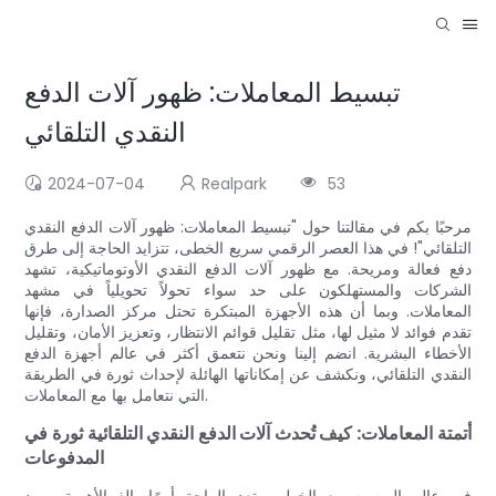
تبسيط المعاملات: ظهور آلات الدفع
النقدي التلقائي
2024-07-04
Realpark
53
مرحبًا بكم في مقالتنا حول "تبسيط المعاملات: ظهور آلات الدفع النقدي
التلقائي"! في هذا العصر الرقمي سريع الخطى، تتزايد الحاجة إلى طرق
دفع فعالة ومريحة. مع ظهور آلات الدفع النقدي الأوتوماتيكية، تشهد
الشركات والمستهلكون على حد سواء تحولاً تحويلياً في مشهد
المعاملات. وبما أن هذه الأجهزة المبتكرة تحتل مركز الصدارة، فإنها
تقدم فوائد لا مثيل لها، مثل تقليل قوائم الانتظار، وتعزيز الأمان، وتقليل
الأخطاء البشرية. انضم إلينا ونحن نتعمق أكثر في عالم أجهزة الدفع
النقدي التلقائي، ونكشف عن إمكاناتها الهائلة لإحداث ثورة في الطريقة
التي نتعامل بها مع المعاملات.
أتمتة المعاملات: كيف تُحدث آلات الدفع النقدي التلقائية ثورة في
المدفوعات