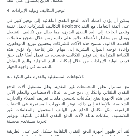
للعملاء الذين يعتمدون على النقد.
4. توفير التكاليف وتوليد الإيرادات:
يمكن أن يؤدي اعتماد آلات الدفع النقدي التلقائية إلى توفير كبير في
التكاليف للشركات. تعمل تقنية Realpark على أتمتة التعامل مع النقد
وتلغي الحاجة إلى العد النقدي اليدوي، مما يقلل من تكاليف التشغيل
ويقلل من مخاطر الأخطاء. علاوة على ذلك، ومن خلال تشجيع معاملات
الخدمة الذاتية، تسمح هذه الآلات للشركات بتحسين توزيع الموظفين،
وإعادة توجيه الموارد البشرية إلى مهام أكثر إنتاجية. ولا تؤدي هذه
الكفاءة المتزايدة إلى توفير التكاليف فحسب، بل تعمل أيضًا على خلق
فرص لتوليد الإيرادات من خلال إمكانات البيع المتزايد والبيع المتبادل
المضمنة في واجهة الجهاز.
5. الاتجاهات المستقبلية والقدرة على التكيف:
مع استمرار تطور المجتمعات غير النقدية، يظل مستقبل آلات الدفع
النقدي التلقائي واعدًا. إن دمج قدرات الذكاء الاصطناعي والتعلم الآلي
في هذه الأجهزة يفتح إمكانيات لتحسين ملفات تعريف العملاء والتجارب
الشخصية. بالإضافة إلى ذلك، توفر التطورات المستمرة في التقنيات
الرقمية، مثل تكامل الدفع عبر الهاتف المحمول والمعاملات غير
التلامسية، إمكانات هائلة لآلات الدفع النقدي التلقائي للتكيف وتوفير
تجربة مستخدم محسنة.
لقد أثر ظهور أجهزة الدفع النقدي التلقائية بشكل كبير على الطريقة