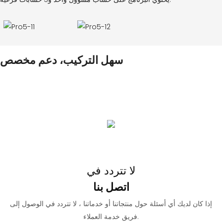
سهل التركيب، دعم مخصص
نحن ندعم OEM / ODM ، وتدعم الأجهزة اللون والمظهر والوظيفة وتخصيص
الشعار والحجم ، ويدعم البرنامج الشعار والوظيفة والإرساء وإنشاء النظام
الأساسي السحابي ، إلخ. مرحبا بكم في الاستفسار والتعاون.
تضمن خطوات التثبيت المبسطة تسليم المشروع بسرعة
لا تتردد في
اتصل بنا
إذا كان لديك أي أسئلة حول منتجاتنا أو خدماتنا ، لا تتردد في الوصول إلى
فريق خدمة العملاء.