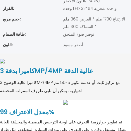
باللون الأخضر P4.75)
وحدة LED واحدة شعرية 64*32
القرار:
الارتفاع 1700 ملم * العرض 360 ملم
حجم مربع:
* السماكة 300 ملم
توفير ضوء الملحق
طاقة الصمام:
أصفر مسود
اللون:
كاميرا بدقة 3MP/4MP عالية الدقة
كاميرا عالية الوضوح 3MP/4MP مع تركيز ثابت أو عدسة تكبير 5-50 مم
اختيارية، يمكن أن تلبي ظروف الممرات المختلفة.
معدل الاعتراف 99%
تم تطوير خوارزمية التعرف على لوحة الترخيص المضمنة والمحسّنة للغاية
بشكل مستقل وقادرة على التعرف على ميزات السيارة المختلفة، مثل طراز