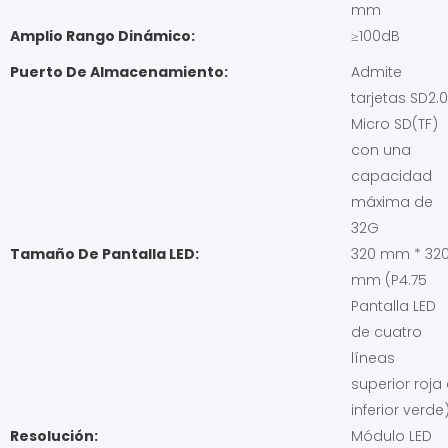
mm
Amplio Rango Dinámico:
≥100dB
Puerto De Almacenamiento:
Admite
tarjetas SD2.0
Micro SD(TF)
con una
capacidad
máxima de
32G
Tamaño De Pantalla LED:
320 mm * 32
mm (P4.75
Pantalla LED
de cuatro
líneas
superior roja
inferior verde
Resolución:
Módulo LED