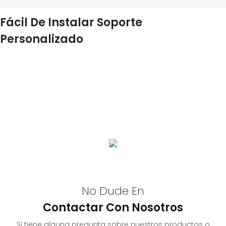
Fácil De Instalar Soporte
Personalizado
Admitimos OEM/ODM, el hardware admite color, apariencia,
función, logotipo y personalización de tamaño, el software
admite logotipo, función, acoplamiento, construcción de
plataforma en la nube, etc. Bienvenido a consultar y
cooperar.
Los pasos de instalación simplificados garantizan una
entrega rápida del proyecto.
No Dude En
Contactar Con Nosotros
Si tiene alguna pregunta sobre nuestros productos o