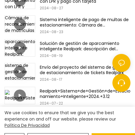
con LPR y pago con tarjeta
2024
08
27
Sistema inteligente de pago de multas de
estacionamiento: Cámara de
reconocimiento de matrículas & Código
2024
08
23
QR/Tarjeta bancaria/Productos de tarjeta
de crédito
Solución de gestión de aparcamiento
inteligente Realpark: descripción del
producto
2024
08
19
Envío del proyecto del sistema de gestión
de estacionamiento de tickets Realpark
2024
08
17
Realpark+Sistema+de+Gestión+de+Estacio
namiento+Inteligente+2024.+3.12
2024
07
22
We use cookies to ensure that we give you the best
experience on and off our website. please review our
Política De Privacidad
Derechos de autor© 2023
Shenzhen Real Park Co., Ltd.
|