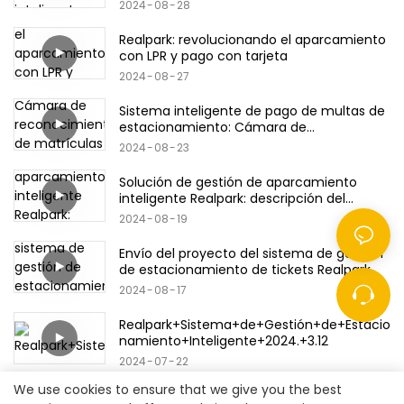
2024
08
28
Realpark: revolucionando el aparcamiento
con LPR y pago con tarjeta
2024
08
27
Sistema inteligente de pago de multas de
estacionamiento: Cámara de
reconocimiento de matrículas & Código
2024
08
23
QR/Tarjeta bancaria/Productos de tarjeta
de crédito
Solución de gestión de aparcamiento
inteligente Realpark: descripción del
producto
2024
08
19
Envío del proyecto del sistema de gestión
de estacionamiento de tickets Realpark
2024
08
17
Realpark+Sistema+de+Gestión+de+Estacio
namiento+Inteligente+2024.+3.12
2024
07
22
We use cookies to ensure that we give you the best