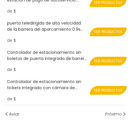
estación de pago de autoservicio
VER PRODUCTOS
Android Realpark para sistema de pago
de
$
de estacionamientos inteligentes
puerta teledirigida de alta velocidad
de la barrera del aparcamiento 0.9s
VER PRODUCTOS
RPH08-SERVO-PLUS Realpark
de
$
Controlador de estacionamiento sin
boletos de puerta integrada de barrera
VER PRODUCTOS
de carretera
de
$
Controlador de estacionamiento sin
tickets integrado con cámara de
VER PRODUCTOS
reconocimiento de matrículas RPL-
de
$
XYX1
Aviar
Próximo