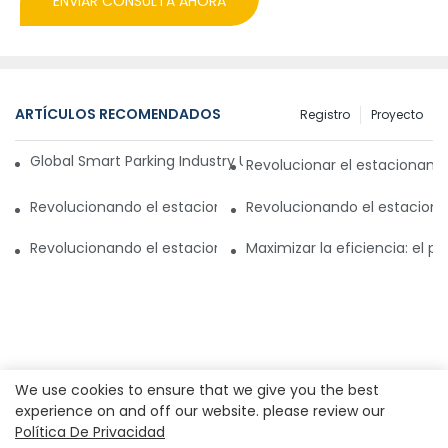
ENVIAR CONSULTA AHORA
ARTÍCULOS RECOMENDADOS
Registro
Proyecto
Global Smart Parking Industry Update for Third Quarter of 
Revolucionar el estacionam
Revolucionando el estacionamiento con un sistema de gest
Revolucionando el estaciona
Revolucionando el estacionamiento en Pakistán: un nuevo
Maximizar la eficiencia: el 
We use cookies to ensure that we give you the best
experience on and off our website. please review our
Política De Privacidad
Derechos de autor© 2023
Shenzhen Real Park Co., Ltd.
|