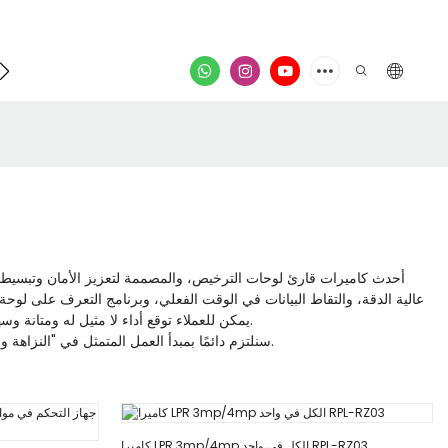
فيدي
عالية الدقة، والتقاط البيانات في الوقت الفعلي، وبرنامج التعرف على لوحة 
مواقف السيارات، ومراقبة حركة المرور. مع كاميرات قارئ لوحة ترخيص Realpark، يمكن للعملاء توقع أداء لا مثيل له ومتانة وسهولة في الاستخدام، مما يضمن مراقبة فعالة وفعالة عبر بيئات متنوعة.
سنلتزم دائمًا بمبدأ العمل المتمثل في "النزاهة والصدق والاحترام" ونبذل قصارى جهدنا لتزويد العملاء بأفضل المنتجات والخدمات. ينصب تركيزنا على أن نصبح واحدة من أفضل الشركات في السوق العالمية.
كاميرا LPR 3mp/4mp الكل في واحد RPL-RZ03