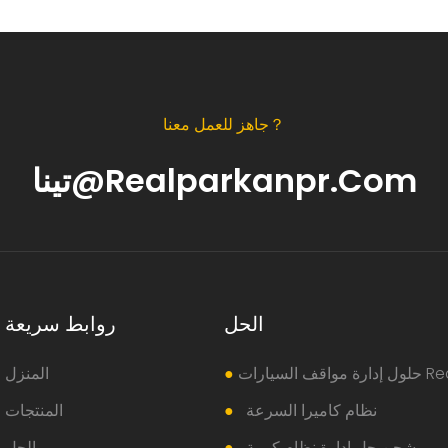
جاهز للعمل معنا？
تينا@realparkanpr.com
الحل
روابط سريعة
رات Realpark
●
المنزل
نظام كاميرا السرعة
●
المنتجات
شحن حل إدارة نظام كومة
●
الحل