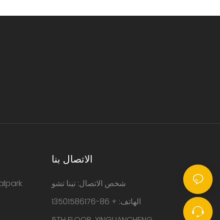
الاتصال بنا
شخص الاتصال: تينا تشو
حلول إدارة مواقف السيا
الهاتف: + 86-13501586176
5TH FLOOR, XINGUANCHENG