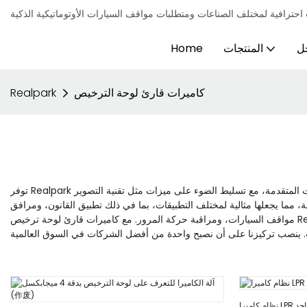
ل
المنتجات
Home
كاميرات قارئ لوحة الترخيص
Realpark
توفر Realpark أحدث كاميرات قارئ لوحات الترخيص، والمصممة لتعزيز الأمان وتبسيط أنظمة إدارة مواقف السيارات. توفر علامات منتجاتنا وصفًا شاملاً لهذه الكاميرات المتقدمة، مع تسليط الضوء على ميزات مثل تقنية التصوير
ة، مما يجعلها مثالية لمختلف التطبيقات، بما في ذلك تطبيق القانون، ومرافق