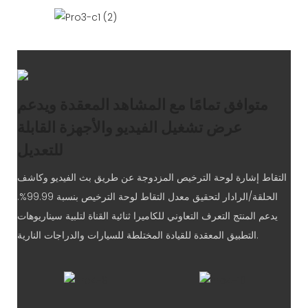
متوافق تمامًا مع المشاهد المعقدة ويدعم
عرض تشغيل الفيديو والأجهزة القابلة
للتعديل
التقاط إشارة لوحة الترخيص المزدوجة عن طريق بث الفيديو وكاشف
الحلقة/الرادار لتحقيق معدل التقاط لوحة الترخيص بنسبة 99.99%.
يدعم المنتج التعرف التعاوني للكاميرا ثنائية القناة لتلبية سيناريوهات
التطبيق المعقدة للقيادة المختلطة للسيارات والدراجات النارية.