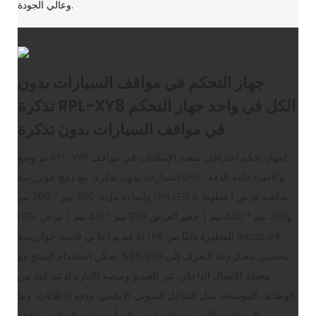
وعالي الجودة.
جهاز التحكم في مواقف السيارات بدون
تذكرة RPL-XY8 الكل في واحد جهاز التحكم
في مواقف السيارات بدون تذكرة
تم وضع RPL-XY8 كجهاز تحكم احترافي متعدد الإمكانات في مواقف
السيارات بدون تذكرة، مع دمج خوارزمية LPR، وكاميرا عالية الدقة،
وإضاءة ملء، 260 مم * 260 مم (P4 LED 4 خطوط) شاشة عرض
LED، و260 مم * 440 مم ( حجم العرض 230 مم * 410 مم ) عرض
فيديو إعلاني قامت خوارزمية AI LPR المطورة ذاتيًا من Realpark
بتحسين معدل دقة التعرف إلى 99.999%. يمكن استخدام المنتج مع
محطة الاتصال الداخلي عبر الفيديو ومنصة الإدارة لدعم عدد من
الوظائف الموسعة، مثل التفاعل الصوتي الأمامي، ودفع الإعلانات، وما
إلى ذلك. والأهم من ذلك، أنه يمكن أن يدعم تطبيقات مواقف