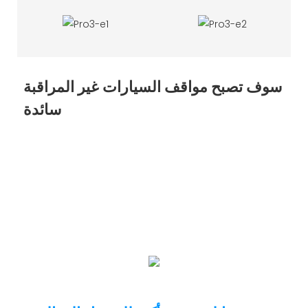
سوف تصبح مواقف السيارات غير المراقبة
سائدة
تجعل حلول مواقف السيارات الذكية إمكانية ركن السيارة دون
مراقبة. يستخدم موقف السيارات تقنية التعرف على لوحة الترخيص
كشهادة للدخول إلى موقف السيارات والخروج منه. يمكن لمالك
السيارة استخدام الدفع الإلكتروني أو بطاقة الائتمان للدفع. وأخيرًا،
يستخدم موظفو الإدارة المنصة للمراقبة والصيانة على مدار
الساعة. يعمل نظام إدارة مواقف السيارات الجديد على تقليل
التكاليف بشكل كبير وتحسين كفاءة الإدارة.