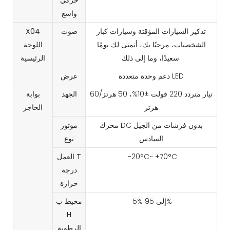
واسع
تذكير السيارات المؤقتة وسيارات كبار
صوت
X04
الشخصيات، مرحبًا بك، أتمنى لك يومًا
اللوحة
سعيدًا، وما إلى ذلك.
الرئيسية
دعم وحدة متعددة LED
عرض
تيار متردد 220 فولت ±10%، 50 هرتز/60
الجهد
بوابة
هرتز
الحاجز
محرك DC بدون فرشات من الجيل
موتور
السادس
نوع
-20°C~ +70°C
T
العمل
درجة
حرارة
5% إلى 95%
محيط ب
H
الرطوبة