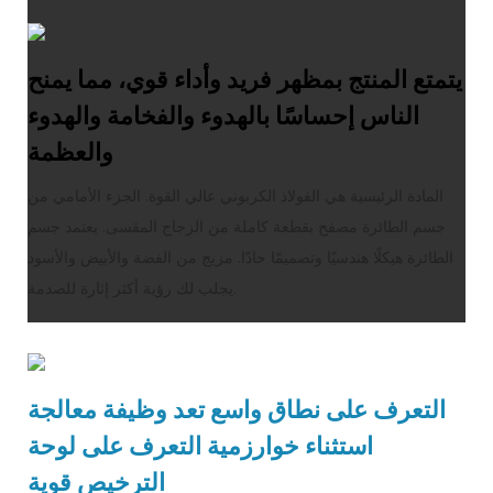
يتمتع المنتج بمظهر فريد وأداء قوي، مما يمنح
الناس إحساسًا بالهدوء والفخامة والهدوء
والعظمة
المادة الرئيسية هي الفولاذ الكربوني عالي القوة. الجزء الأمامي من
جسم الطائرة مصفح بقطعة كاملة من الزجاج المقسى. يعتمد جسم
الطائرة هيكلًا هندسيًا وتصميمًا حادًا. مزيج من الفضة والأبيض والأسود
يجلب لك رؤية أكثر إثارة للصدمة.
التعرف على نطاق واسع تعد وظيفة معالجة
استثناء خوارزمية التعرف على لوحة
الترخيص قوية