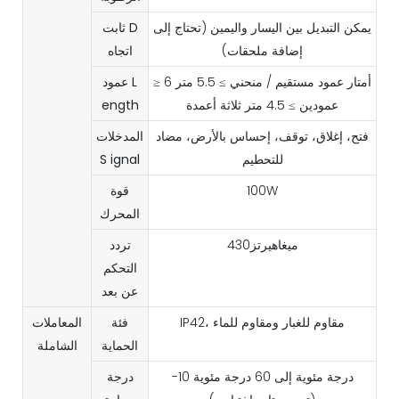
يمكن التبديل بين اليسار واليمين (تحتاج إلى
D
ثابت
إضافة ملحقات)
اتجاه
≥ 6 أمتار عمود مستقيم / منحني ≥ 5.5 متر
L
عمود
عمودين ≥ 4.5 متر ثلاثة أعمدة
ength
فتح، إغلاق، توقف، إحساس بالأرض، مضاد
المدخلات
للتحطيم
ignal
S
100W
قوة
المحرك
ميغاهيرتز430
تردد
التحكم
عن بعد
IP42، مقاوم للغبار ومقاوم للماء
فئة
المعاملات
الحماية
الشاملة
-10 درجة مئوية إلى 60 درجة مئوية
درجة