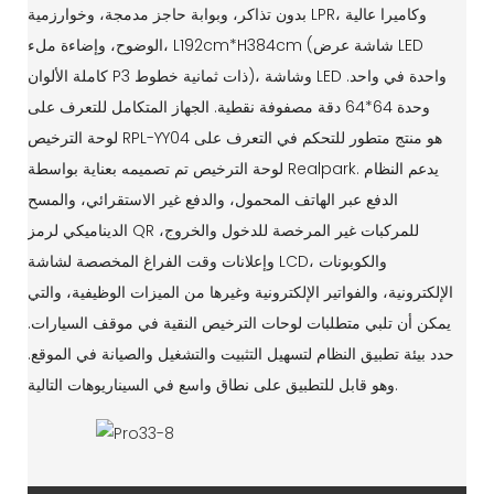
بدون تذاكر، وبوابة حاجز مدمجة، وخوارزمية LPR، وكاميرا عالية
الوضوح، وإضاءة ملء، L192cm*H384cm (شاشة عرض LED
كاملة الألوان P3 ذات ثمانية خطوط)، وشاشة LED واحدة في واحد.
وحدة 64*64 دقة مصفوفة نقطية. الجهاز المتكامل للتعرف على
لوحة الترخيص RPL-YY04 هو منتج متطور للتحكم في التعرف على
لوحة الترخيص تم تصميمه بعناية بواسطة Realpark. يدعم النظام
الدفع عبر الهاتف المحمول، والدفع غير الاستقرائي، والمسح
الديناميكي لرمز QR للمركبات غير المرخصة للدخول والخروج،
وإعلانات وقت الفراغ المخصصة لشاشة LCD، والكوبونات
الإلكترونية، والفواتير الإلكترونية وغيرها من الميزات الوظيفية، والتي
يمكن أن تلبي متطلبات لوحات الترخيص النقية في موقف السيارات.
حدد بيئة تطبيق النظام لتسهيل التثبيت والتشغيل والصيانة في الموقع.
وهو قابل للتطبيق على نطاق واسع في السيناريوهات التالية.