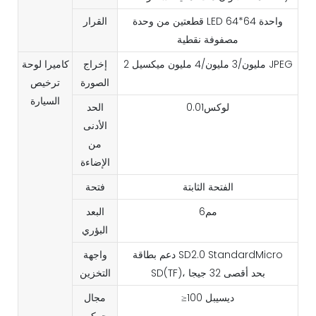
قطعتين من وحدة LED واحدة 64*64
القرار
مصفوفة نقطية
2 مليون/3 مليون/4 مليون ميكسيل JPEG
إخراج
كاميرا لوحة
الصورة
ترخيص
السيارة
لوكس0.01
الحد
الأدنى
من
الإضاءة
الفتحة الثابتة
فتحة
مم6
البعد
البؤري
دعم بطاقة SD2.0 StandardMicro
واجهة
SD(TF)، بحد أقصى 32 جيجا
التخزين
≥100 ديسيبل
مجال
حركي