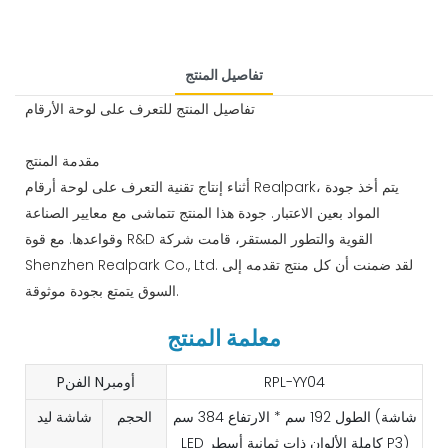
تفاصيل المنتج
تفاصيل المنتج للتعرف على لوحة الأرقام
مقدمة المنتج
أثناء إنتاج تقنية التعرف على لوحة أرقام Realpark، يتم أخذ جودة
المواد بعين الاعتبار. جودة هذا المنتج تتماشى مع معايير الصناعة
وقواعدها. مع قوة R&D القوية والتطور المستقر، قامت شركة
Shenzhen Realpark Co., Ltd. لقد ضمنت أن كل منتج تقدمه إلى
السوق يتمتع بجودة موثوقة.
معلمة المنتج
RPL-YY04
Pالفن Nأومبر
الطول 192 سم * الارتفاع 384 سم (شاشة
الحجم
شاشة ليد
LED كاملة الألوان ذات ثمانية أسطر P3)