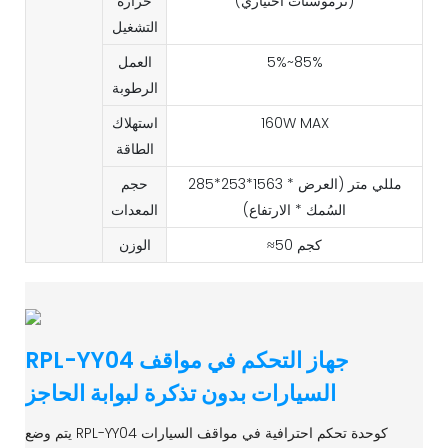
(ترموستات اختياري)
حرارة
التشغيل
5%~85%
العمل
الرطوبة
160W MAX
استهلاك
الطاقة
285*253*1563 مللي متر (العرض *
حجم
السُمك * الارتفاع)
المعدات
≈50 كجم
الوزن
RPL-YY04 جهاز التحكم في مواقف
السيارات بدون تذكرة لبوابة الحاجز
يتم وضع RPL-YY04 كوحدة تحكم احترافية في مواقف السيارات