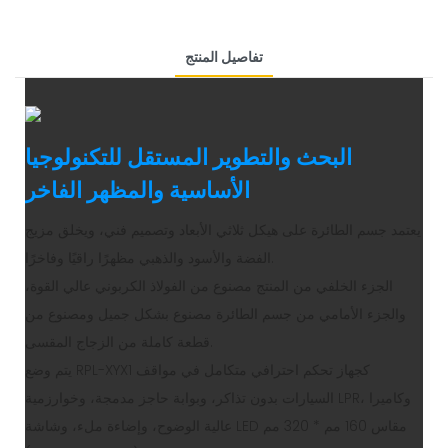
تفاصيل المنتج
البحث والتطوير المستقل للتكنولوجيا
الأساسية والمظهر الفاخر
يعتمد جسم الطائرة على هيكل ثلاثي الأبعاد وتصميم فني، ويخلق مزيج
الفضة والأسود والذهبي مظهرًا راقيًا وفاخرًا.
الجزء الخلفي من المنتج مصنوع من الفولاذ الكربوني عالي القوة،
والجزء الأمامي من جسم الطائرة مصنوع بشكل جميل ومصنوع من
قطعة كاملة من الزجاج المقسى.
يتم وضع RPL-XYX1 كجهاز تحكم احترافي متكامل في مواقف
السيارات بدون تذاكر، وبوابة حاجز مدمجة، وخوارزمية LPR، وكاميرا
عالية الوضوح، وإضاءة ملء، وشاشة LED مقاس 160 مم * 320 مم