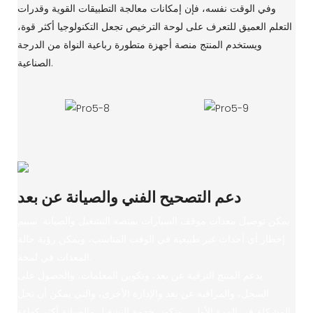
وفي الوقت نفسه، فإن إمكانات معالجة التطبيقات القوية وقدرات
التعلم العميق للتعرف على لوحة الترخيص تجعل التكنولوجيا أكثر قوة،
ويستخدم المنتج منصة أجهزة متطورة رباعية النواة من الدرجة
الصناعية.
دعم التصحيح الفني والصيانة عن بعد
يمكن توصيل معدات موقف السيارات بمنصة التشغيل والصيانة. سيتم
إخطار أي أحداث غير طبيعية في الوقت المناسب، ويمكن رؤية حالة
المعدات في لمحة.
يدعم المنتج الترقية عن بعد، وتكوين المعلمات، والحصول على
السجل، والمراقبة عن بعد والإدارة الأخرى، والتي يمكن أن تحل
المشكلة في المرة الأولى، وتكون خدمة التشغيل والصيانة أكثر كفاءة.