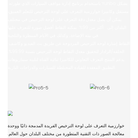
باستخدام برنامج إدارة مواقف السيارات الذي طورته Yunbo بشكل
مستقل وكاميرا خوارزمية التعرف على لوحة الترخيص للتعلم العميق،
يمكن أن يصل معدل دقة التعرف على لوحة الترخيص في مختلف
البلدان إلى أكثر من 99%. يمكنه التقاط أفضل صورة للتعرف عليها
في بيئة الإضاءة، وكذلك في الأيام الممطرة والثلجية.
التقاط إشارة لوحة الترخيص المزدوجة عن طريق بث الفيديو وكاشف
الحلقة/الرادار لتحقيق معدل التقاط لوحة الترخيص بنسبة 99.99%.
يدعم المنتج التعرف التعاوني للكاميرا ثنائية القناة لتلبية سيناريوهات
التطبيق المعقدة للقيادة المختلطة للسيارات والدراجات النارية.
خوارزمية التعرف على لوحة الترخيص الفريدة المدمجة ذاتيًا ووحدة
معالجة الصور ذات التقنية المتطورة من مختلف البلدان حول العالم.