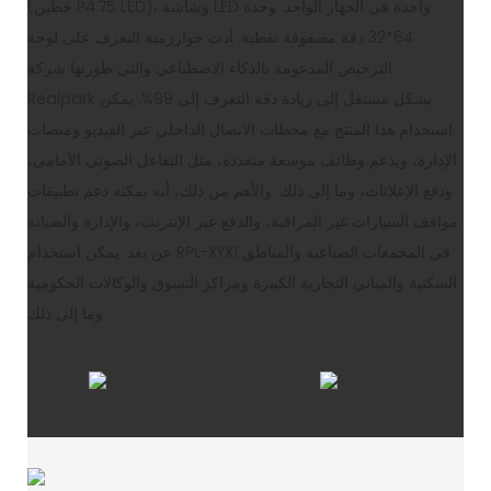
(خطين P4.75 LED)، وشاشة LED واحدة في الجهاز الواحد. وحدة
64*32 دقة مصفوفة نقطية. أدت خوارزمية التعرف على لوحة
الترخيص المدعومة بالذكاء الاصطناعي والتي طورتها شركة
Realpark بشكل مستقل إلى زيادة دقة التعرف إلى 99%. يمكن
استخدام هذا المنتج مع محطات الاتصال الداخلي عبر الفيديو ومنصات
الإدارة، ويدعم وظائف موسعة متعددة، مثل التفاعل الصوتي الأمامي،
ودفع الإعلانات، وما إلى ذلك. والأهم من ذلك، أنه يمكنه دعم تطبيقات
مواقف السيارات غير المراقبة، والدفع عبر الإنترنت، والإدارة والصيانة
عن بعد. يمكن استخدام RPL-XYX1 في المجمعات الصناعية والمناطق
السكنية والمباني التجارية الكبيرة ومراكز التسوق والوكالات الحكومية
وما إلى ذلك.