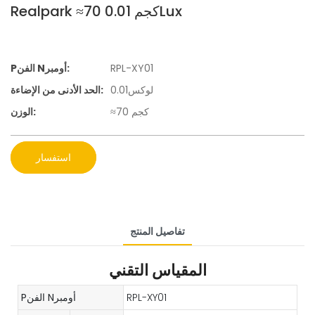
Realpark ≈70 كجم 0.01Lux
RPL-XY01
Pالفن Nأومبر:
لوكس0.01
الحد الأدنى من الإضاءة:
≈70 كجم
الوزن:
استفسار
تفاصيل المنتج
المقياس التقني
RPL-XY01
Pالفن Nأومبر