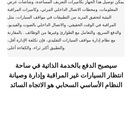
يمكن توصيل هذا الجهاز بكاميرات التعريف المساعدة، وشاشات عرض
المعلومات، ومحطات الاتصال الداخلي المرئي، وكاميرات المراقبة
البيئية لتحقيق المزيد من التطبيقات في مواقف السيارات، مثل
المراقبة في الوقت الحقيقي، والاتصال الداخلي بالصوت والفيديو،
والدفع السريع، والتعامل مع الطوارئ وغيرها من الوظائف . بالمقارنة
مع نظام إدارة مواقف السيارات التقليدي، فإن تكلفة الإدارة أقل،
والتطبيق أكثر ثراء، والكفاءة أعلى.
سيصبح الدفع بالخدمة الذاتية في ساحة
انتظار السيارات غير المراقبة وإدارة وصيانة
النظام الأساسي السحابي هو الاتجاه السائد
حلول مواقف السيارات الذكية تجعل مواقف السيارات غير المراقبة
اتجاه المستقبل. يستخدم أصحاب السيارات تقنية التعرف على لوحة
الترخيص للدخول والخروج من موقف السيارات من خلال موقف
السيارات للدفع الإلكتروني أو الدفع المركزي أو الدفع النقدي أو الدفع
ببطاقة الائتمان. يستخدم موظفو إدارة الخلفية المنصة للمراقبة