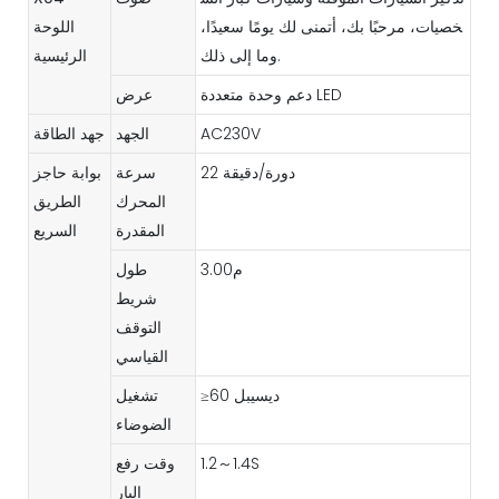
خصيات، مرحبًا بك، أتمنى لك يومًا سعيدًا،
اللوحة
وما إلى ذلك.
الرئيسية
دعم وحدة متعددة LED
عرض
AC230V
الجهد
جهد الطاقة
22 دورة/دقيقة
سرعة
بوابة حاجز
المحرك
الطريق
المقدرة
السريع
م3.00
طول
شريط
التوقف
القياسي
≥60 ديسيبل
تشغيل
الضوضاء
1.2～1.4S
وقت رفع
البار