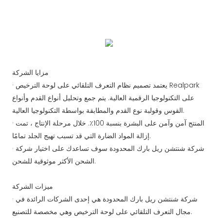
والصيانة على مدار الساعة. يعمل نظام إدارة مواقف السيارات
Realpark على تقليل تكاليف العمالة وتكاليف الصيانة بشكل كبير،
كما يعمل على تحسين كفاءة الإدارة.
مزايا الشركة
· يعتمد تصميم نظام التعرف التلقائي على لوحة الترخيص Realpark
على التكنولوجيا الرقمية العالية. يتم جمع وتحليل أنواع القدم وأنواع
القوس وقولبة نوع القدم والمطابقة بواسطة التكنولوجيا العالية.
· المنتج آمن وآمن على البشرة بنسبة 100٪. خلال مرحلة الإنتاج ، تمت
إزالة المواد الضارة التي قد تسبب تهيج الجلد تمامًا.
· شركة شنتشن ريل بارك المحدودة سوف تساعدك على اختيار شركة
الشحن الأكثر موثوقية للشحن.
ميزات الشركة
· شركة شنتشن ريل بارك المحدودة هي إحدى الشركات الرائدة في
مجال التعرف التلقائي على لوحة الترخيص وهي مخصصة للتصنيع.