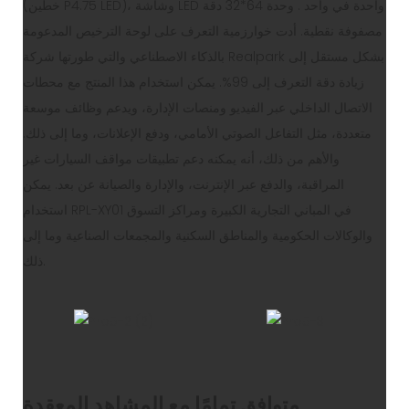
(خطين P4.75 LED)، وشاشة LED واحدة في واحد . وحدة 64*32 دقة
مصفوفة نقطية. أدت خوارزمية التعرف على لوحة الترخيص المدعومة
بالذكاء الاصطناعي والتي طورتها شركة Realpark بشكل مستقل إلى
زيادة دقة التعرف إلى 99%. يمكن استخدام هذا المنتج مع محطات
الاتصال الداخلي عبر الفيديو ومنصات الإدارة، ويدعم وظائف موسعة
متعددة، مثل التفاعل الصوتي الأمامي، ودفع الإعلانات، وما إلى ذلك.
والأهم من ذلك، أنه يمكنه دعم تطبيقات مواقف السيارات غير
المراقبة، والدفع عبر الإنترنت، والإدارة والصيانة عن بعد. يمكن
استخدام RPL-XY01 في المباني التجارية الكبيرة ومراكز التسوق
والوكالات الحكومية والمناطق السكنية والمجمعات الصناعية وما إلى
ذلك.
متوافق تمامًا مع المشاهد المعقدة