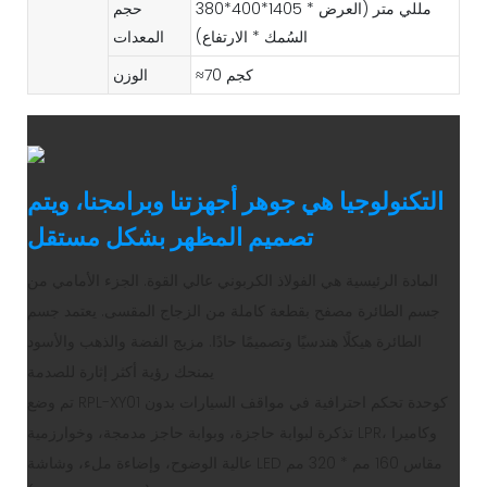
380*400*1405 مللي متر (العرض *
حجم
السُمك * الارتفاع)
المعدات
≈70 كجم
الوزن
التكنولوجيا هي جوهر أجهزتنا وبرامجنا، ويتم
تصميم المظهر بشكل مستقل
المادة الرئيسية هي الفولاذ الكربوني عالي القوة. الجزء الأمامي من
جسم الطائرة مصفح بقطعة كاملة من الزجاج المقسى. يعتمد جسم
الطائرة هيكلًا هندسيًا وتصميمًا حادًا. مزيج الفضة والذهب والأسود
يمنحك رؤية أكثر إثارة للصدمة
تم وضع RPL-XY01 كوحدة تحكم احترافية في مواقف السيارات بدون
تذكرة لبوابة حاجزة، وبوابة حاجز مدمجة، وخوارزمية LPR، وكاميرا
عالية الوضوح، وإضاءة ملء، وشاشة LED مقاس 160 مم * 320 مم