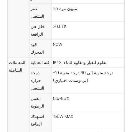
≥5 مليون مرة
عمر
التشغيل
≯0.01％
خلل في
الرافعة
80W
قوة
المحرك
IP42، مقاوم للغبار ومقاوم للماء
فئة الحماية
المعاملات
الشاملة
-10 درجة مئوية إلى 60 درجة مئوية
درجة
(ترموستات اختياري)
حرارة
التشغيل
5%~85%
العمل
الرطوبة
150W MAX
استهلاك
الطاقة