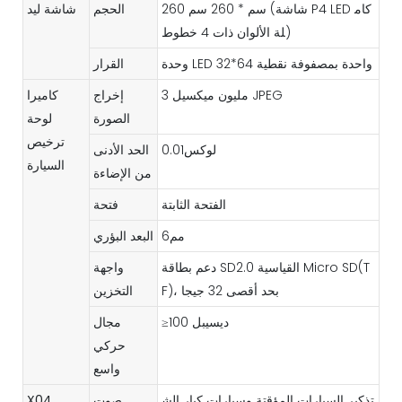
260 سم * 260 سم (شاشة P4 LED كام
الحجم
شاشة ليد
لة الألوان ذات 4 خطوط)
وحدة LED واحدة بمصفوفة نقطية 64*32
القرار
3 مليون ميكسيل JPEG
إخراج
كاميرا
الصورة
لوحة
ترخيص
لوكس0.01
الحد الأدنى
السيارة
من الإضاءة
الفتحة الثابتة
فتحة
مم6
البعد البؤري
دعم بطاقة SD2.0 القياسية Micro SD(T
واجهة
F)، بحد أقصى 32 جيجا
التخزين
≥100 ديسيبل
مجال
حركي
واسع
تذكير السيارات المؤقتة وسيارات كبار الش
صوت
X04