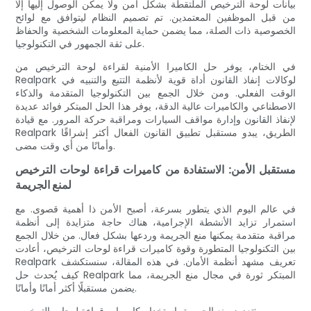
بيانات لوحة الترخيص الملتقطة بشكل آمن ولا يمكن الوصول إليها إلا
من قبل الموظفين المعتمدين. تم تصميم النظام ليتوافق مع لوائح
الخصوصية ذات الصلة، مما يضمن حماية المعلومات الشخصية والحفاظ
على ثقة الجمهور في التكنولوجيا.
في الختام، يوفر حل الكاميرا الأمنية لقراءة لوحة الترخيص من
Realpark لوكالات إنفاذ القانون أداة قوية لأنظمة التتبع والتنبيه في
الوقت الفعلي. ومن خلال الجمع بين التكنولوجيا المتقدمة والذكاء
الاصطناعي والكاميرات عالية الدقة، يوفر هذا الحل المبتكر فوائد عديدة
لإنفاذ القانون وإدارة مواقف السيارات ومراقبة حركة المرور. مع قيادة
Realpark الطريق، يبدو مستقبل تطبيق القانون الفعال أكثر إشراقًا
وأمانًا من أي وقت مضى.
مستقبل الأمن: الاستفادة من كاميرات قراءة لوحات الترخيص
لمنع الجريمة
في عالم اليوم الذي يتطور بسرعة، أصبح الأمن ذا أهمية قصوى. مع
استمرار تزايد الأنشطة الإجرامية، هناك حاجة متزايدة إلى أنظمة
مراقبة متقدمة يمكنها منع الجريمة وردعها بشكل فعال. من خلال الجمع
بين التكنولوجيا المتطورة وقوة كاميرات قراءة لوحات الترخيص، أعادت
Realpark تعريف مشهد أنظمة الأمان. في هذه المقالة، سنستكشف
كيف يُحدث حل Realpark المبتكر ثورة في مجال منع الجريمة، مما
يضمن مستقبلًا أكثر أمانًا وأمانًا.