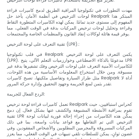
تعزيز منع الجريمة باستخدام كاميرات قراءة لوحات الترخيص:
مهدت التطورات في تكنولوجيا المراقبة الطريق لدمج كاميرات قراءة
لوحات الترخيص في أنظمة الأمان. يأخذ حل Realpark المبتكر هذا
المفهوم إلى مستوى جديد تمامًا. يمكن لهذه الكاميرات المتطورة التقاط
وقراءة وتحليل لوحات ترخيص المركبات بدقة في الوقت الفعلي، مما
يوفر قيمة هائلة لوكالات إنفاذ القانون والمنظمات الخاصة والمجتمعات.
تقنية التعرف على لوحة الترخيص (LPR).:
في قلب تكنولوجيا Realpark يكمن التعرف على لوحة الترخيص
(LPR). مدعومًا بالذكاء الاصطناعي وخوارزميات التعلم الآلي، يتيح LPR
للكاميرات الأمنية التعرف على لوحات الترخيص وفك تشفيرها بدقة غير
مسبوقة. ومن خلال استخراج المعلومات الأساسية من هذه اللوحات،
مثل طراز السيارة وتفاصيل ملكيتها، تصبح كاميرات Realpark أداة لا
تقدر بثمن لمنع الجريمة وجهود التحقيق وإدارة حركة المرور.
الردع الفعال للجريمة:
تعمل كاميرات قراءة لوحة ترخيص Realpark كحراس استباقيين، حيث
تقوم بمراقبة الأنشطة المشبوهة والكشف عنها بشكل فعال. إن دمج
تقنية LPR يمكّن هذه الكاميرات من إجراء إحالة فورية لبيانات لوحة
الترخيص التي تم التقاطها مع قواعد بيانات واسعة، بما في ذلك
المركبات المسروقة والمجرمين المطلوبين والأشخاص المفقودين. وفي
غضون ثوانٍ، يمكن للسلطات تلقي تنبيهات في الوقت الفعلي، مما يعزز