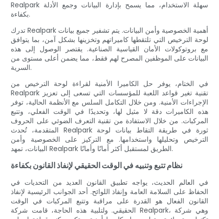
Realpark سهلة الاستخدام، مما يسمح بإدارة البيانات وجمع الأدلة
بكفاءة.
تدرك Realpark أهمية الخصوصية وأمن البيانات. يتم تشفير جميع بيانات
لوحة الترخيص التي تلتقطها كاميراتهم وتخزينها بشكل آمن، بما يتوافق
مع بروتوكولات الأمان القياسية الصناعية. يقتصر الوصول إلى هذه
البيانات على الموظفين المصرح لهم فقط، مما يضمن أعلى مستوى من
السرية.
في الختام، يوفر حل الكاميرا الأمنية لقراءة لوحة الترخيص من
Realpark تقنية تغير قواعد اللعبة للمؤسسات التي تسعى إلى تعزيز
الإجراءات الأمنية. ومن خلال التكامل السلس مع الأنظمة الحالية، توفر
هذه الكاميرات دقة لا مثيل لها، وتحديدًا في الوقت الفعلي، وتتبع
المركبات. من خلال الاستفادة من تقنية التعرف الضوئي على الحروف
المتقدمة، تُحدث Realpark ثورة في طريقة التقاط بيانات لوحة
الترخيص وتحليلها واستخدامها. مع التركيز على الخصوصية وأمن
البيانات، تمهد Realpark الطريق لمستقبل أكثر أمانًا وأمانًا.
نظام تتبع وتنبيه في الوقت الحقيقي لإنفاذ القانون بكفاءة
في العالم الحديث، يواجه تطبيق القانون العديد من التحديات في
الحفاظ على السلامة العامة وإنفاذ اللوائح. أحد الجوانب الرئيسية لإنفاذ
القانون الفعال هو القدرة على مراقبة وتتبع المركبات في الوقت
الحقيقي. ولتلبية هذه الحاجة، قامت شركة Realpark، وهي شركة