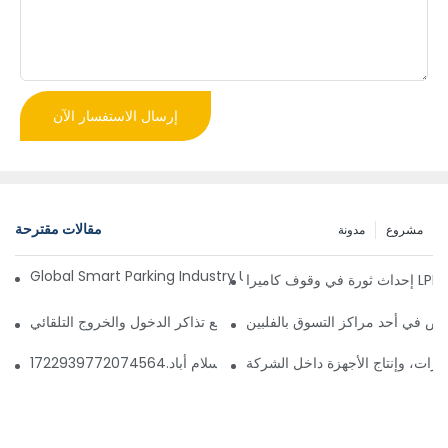
إرسال الاستفسار الآن
مقالات مقترحة
مشروع
مدونة
Global Smart Parking Industry Update for Third Quarter of 
ز
ص في أحد مراكز التسوق بالفلبين
 إدارة مواقف السيارات الذكي وآلة دفع تذاكر الدخول والخروج التلقائي
ارات، وإنتاج الأجهزة داخل الشركة
 مواقف السيارات قريبًا في إسلام أباد.1722939772074564