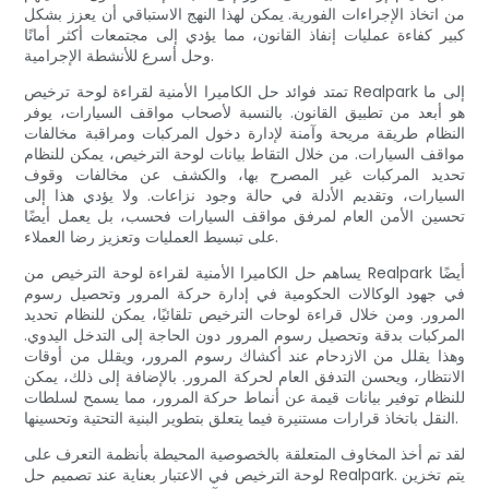
من اتخاذ الإجراءات الفورية. يمكن لهذا النهج الاستباقي أن يعزز بشكل
كبير كفاءة عمليات إنفاذ القانون، مما يؤدي إلى مجتمعات أكثر أمانًا
وحل أسرع للأنشطة الإجرامية.
تمتد فوائد حل الكاميرا الأمنية لقراءة لوحة ترخيص Realpark إلى ما
هو أبعد من تطبيق القانون. بالنسبة لأصحاب مواقف السيارات، يوفر
النظام طريقة مريحة وآمنة لإدارة دخول المركبات ومراقبة مخالفات
مواقف السيارات. من خلال التقاط بيانات لوحة الترخيص، يمكن للنظام
تحديد المركبات غير المصرح بها، والكشف عن مخالفات وقوف
السيارات، وتقديم الأدلة في حالة وجود نزاعات. ولا يؤدي هذا إلى
تحسين الأمن العام لمرفق مواقف السيارات فحسب، بل يعمل أيضًا
على تبسيط العمليات وتعزيز رضا العملاء.
يساهم حل الكاميرا الأمنية لقراءة لوحة الترخيص من Realpark أيضًا
في جهود الوكالات الحكومية في إدارة حركة المرور وتحصيل رسوم
المرور. ومن خلال قراءة لوحات الترخيص تلقائيًا، يمكن للنظام تحديد
المركبات بدقة وتحصيل رسوم المرور دون الحاجة إلى التدخل اليدوي.
وهذا يقلل من الازدحام عند أكشاك رسوم المرور، ويقلل من أوقات
الانتظار، ويحسن التدفق العام لحركة المرور. بالإضافة إلى ذلك، يمكن
للنظام توفير بيانات قيمة عن أنماط حركة المرور، مما يسمح لسلطات
النقل باتخاذ قرارات مستنيرة فيما يتعلق بتطوير البنية التحتية وتحسينها.
لقد تم أخذ المخاوف المتعلقة بالخصوصية المحيطة بأنظمة التعرف على
لوحة الترخيص في الاعتبار بعناية عند تصميم حل Realpark. يتم تخزين