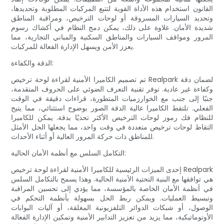
القانون استخدام هذه الأداة القوية لتتبع المركبات المطلوبة وتحديدها،
وتحديد السيارات المسروقة أو لوحات الترخيص، ومراقبة المناطق
شديدة الأمان. علاوة على ذلك، يمكن دمج النظام في أكشاك رسوم
المرور ومواقف السيارات والمناطق السكنية والمباني التجارية، مما
يعزز الأمن ويسهل الإدارة الفعالة للمركبات.
الدقة والكفاءة:
تم تصميم الكاميرا الأمنية لقراءة لوحة ترخيص Realpark لضمان دقة
وكفاءة غير عادية. توفر تقنية التعرف الضوئي على الحروف المتقدمة،
جنبًا إلى جنب مع الخوارزميات المتطورة، قراءات دقيقة في الوقت
الفعلي. تلتقط الكاميرا عالية الدقة الصور بوضوح استثنائي، مما يتيح
للنظام فك رموز لوحات الترخيص الأكثر تحديًا بدقة. يمكن للكاميرا
التقاط لوحات ترخيص متعددة في وقت واحد، مما يجعلها الحل الأمثل
للمناطق ذات حركة المرور العالية أو أثناء الأحداث.
التكامل السلس مع أنظمة الأمان الحالية:
إحدى الميزات الرئيسية للكاميرا الأمنية لقراءة لوحة ترخيص Realpark
هي توافقها مع البنية التحتية الأمنية الحالية. وهذا يسمح بالتكامل السلس
في أنظمة الأمان الخاصة بالمؤسسة، مما يؤدي إلى تحسين المراقبة
وتبسيط العمليات. ويمكن ربط الحل بسهولة بأنظمة التحكم في
الوصول، أو شبكات الدوائر التلفزيونية المغلقة، أو آليات البوابات
الأوتوماتيكية، مما يزيد من تعزيز التدابير الأمنية وتمكين الإدارة الفعالة