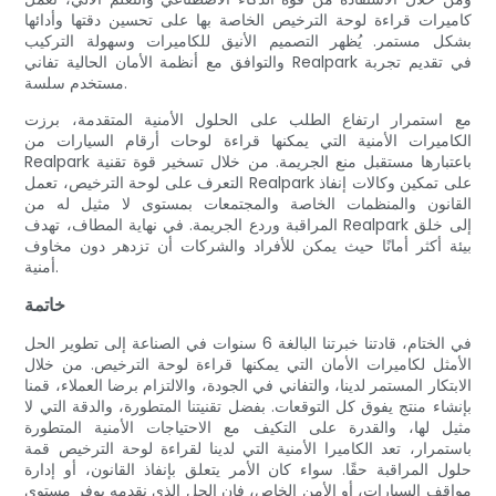
كاميرات قراءة لوحة الترخيص الخاصة بها على تحسين دقتها وأدائها
بشكل مستمر. يُظهر التصميم الأنيق للكاميرات وسهولة التركيب
والتوافق مع أنظمة الأمان الحالية تفاني Realpark في تقديم تجربة
مستخدم سلسة.
مع استمرار ارتفاع الطلب على الحلول الأمنية المتقدمة، برزت
الكاميرات الأمنية التي يمكنها قراءة لوحات أرقام السيارات من
Realpark باعتبارها مستقبل منع الجريمة. من خلال تسخير قوة تقنية
التعرف على لوحة الترخيص، تعمل Realpark على تمكين وكالات إنفاذ
القانون والمنظمات الخاصة والمجتمعات بمستوى لا مثيل له من
المراقبة وردع الجريمة. في نهاية المطاف، تهدف Realpark إلى خلق
بيئة أكثر أمانًا حيث يمكن للأفراد والشركات أن تزدهر دون مخاوف
أمنية.
خاتمة
في الختام، قادتنا خبرتنا البالغة 6 سنوات في الصناعة إلى تطوير الحل
الأمثل لكاميرات الأمان التي يمكنها قراءة لوحة الترخيص. من خلال
الابتكار المستمر لدينا، والتفاني في الجودة، والالتزام برضا العملاء، قمنا
بإنشاء منتج يفوق كل التوقعات. بفضل تقنيتنا المتطورة، والدقة التي لا
مثيل لها، والقدرة على التكيف مع الاحتياجات الأمنية المتطورة
باستمرار، تعد الكاميرا الأمنية التي لدينا لقراءة لوحة الترخيص قمة
حلول المراقبة حقًا. سواء كان الأمر يتعلق بإنفاذ القانون، أو إدارة
مواقف السيارات، أو الأمن الخاص، فإن الحل الذي نقدمه يوفر مستوى