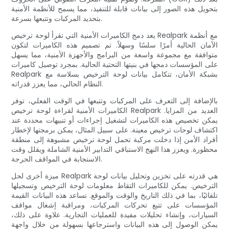
بتحويل هذه الصور إلى بيانات قابلة للتنفيذ، مما يسمح للأنظمة الأمنية
بتحديد المركبات وتتبعها بسرعة.
يعد دمج الكاميرات الأمنية التي تقرأ لوحة ترخيص Realpark مع أنظمة
الأمان الحالية أمرًا سلسًا وسهلاً. تم تصميم هذه الكاميرات لتكون
متوافقة مع مجموعة واسعة من البرامج والأجهزة الأمنية، مما يسهل
على المؤسسات دمجها في بنيتها التحتية الحالية. بمجرد توصيل كاميرات
Realpark بشبكة الأمان، تتكامل بيانات لوحة الترخيص بسلاسة مع
النظام الحالي، مما يعزز قدراته.
بالإضافة إلى التعرف على المركبات وتتبعها في الوقت الفعلي، توفر
الكاميرات الأمنية لقراءة لوحة ترخيص Realpark العديد من المزايا.
يمكن تخصيص هذه الكاميرات لتشغيل إجراءات أو تنبيهات محددة عند
اكتشاف لوحات ترخيص معينة. على سبيل المثال، يمكن برمجتها لإخطار
أفراد الأمن إذا دخلت مركبة تحمل لوحة ترخيص مشبوهة إلى منطقة
محظورة. ويعزز هذا النهج الاستباقي التدابير الأمنية الشاملة ويقلل وقت
الاستجابة في المواقف الحرجة.
ميزة أخرى لحل Realpark هي قدرته على تخزين وتحليل بيانات لوحة
الترخيص. يمكن للكاميرات التقاط معلومات لوحة الترخيص وتسجيلها
تلقائيًا، بما في ذلك التاريخ والوقت والموقع. تساعد هذه البيانات القيمة
المؤسسات على تتبع تحركات المركبات، ومراقبة إشغال مواقف
السيارات، وإنشاء تحليلات مفيدة للعمليات التجارية. علاوة على ذلك،
يمكن الوصول إلى هذه البيانات واسترجاعها بسهولة من خلال واجهة