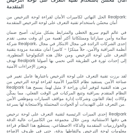
أمان مُحسّن باستخدام تقنية التعرف على لوحة الترخيص
المتقدمة
الحل النهائي لكاميرات الأمان لقراءة لوحة الترخيص من Realpark:
أمان محسّن باستخدام تقنية التعرف على لوحة الترخيص المتقدمة
في عالم اليوم سريع الخطى والمترابط بشكل متزايد، أصبح ضمان
سلامة وأمن سياراتنا وممتلكاتنا أكثر أهمية من أي وقت مضى. تقدم
شركة Realpark، إحدى الشركات الرائدة في مجال الابتكار في مجال
أنظمة المراقبة والأمن، حلاً مبتكرًا - كاميرا أمان متقدمة مزودة بتقنية
التعرف على لوحة الترخيص. ومن خلال هذه التكنولوجيا المتطورة،
تهدف Realpark إلى إحداث ثورة في الطريقة التي نحمي بها أصولنا
ونعزز الإجراءات الأمنية.
لقد برزت تقنية التعرف على لوحة الترخيص باعتبارها عامل تغيير في
صناعة الأمن. يستفيد نظام الكاميرا الأمنية لقراءة لوحة الترخيص من
Realpark من هذه التقنية لتوفير أمان وراحة لا مثيل لهما. يسمح هذا
النظام المتقدم بمراقبة وتتبع المركبات في الوقت الفعلي، مما يمكّن
وكالات إنفاذ القانون وشركات إدارة مواقف السيارات وموظفي الأمن
من التعرف على التهديدات أو الحوادث المحتملة والاستجابة لها بسرعة.
إحدى الميزات الرئيسية لتقنية التعرف على لوحة ترخيص Realpark
هي دقتها الاستثنائية. ومن خلال مجموعة من الكاميرات عالية الدقة
والخوارزميات المتقدمة والذكاء الاصطناعي، يستطيع هذا النظام قراءة
معلومات لوحة الترخيص والتقاطها بدقة، حتى في ظروف الإضاءة