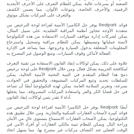
الصعبة أو بسرعات عالية. يمكن للنظام التعرف على الأحرف الأبجدية
الرقمية، والأحرف الخاصة، وتنوعات الألوان، مما يضمن الكشف
والتعرف على المركبات بشكل موثوق.
يوفر حل الكاميرا الأمنية لقراءة لوحة الترخيص من Realpark فوائد
متعددة الأوجه تتجاوز أنظمة المراقبة التقليدية. على سبيل المثال،
يمكن لشركات إدارة مواقف السيارات الاستفادة من هذه التكنولوجيا
لأتمتة عملياتها وتبسيطها. يمكن للنظام مراقبة وتسجيل واسترجاع
المعلومات المتعلقة بدخول السيارة وخروجها، مما يساعد في الإدارة
الفعالة لأماكن وقوف السيارات، ومنع الوصول غير المصرح به.
علاوة على ذلك، يمكن لوكالات إنفاذ القانون الاستفادة من تقنية التعرف
على لوحة ترخيص Realpark لمكافحة الجريمة بشكل فعال. ومن خلال
دمج هذا النظام المتقدم في البنية التحتية الأمنية الحالية، يمكن
للسلطات تحديد وتتبع المركبات المشبوهة، والتحقيق في الحوادث
بسرعة، وتعزيز السلامة العامة. يمكن لهذه التكنولوجيا أيضًا أن تساعد
في حل قضايا الكر والفر واستعادة المركبات المسروقة، مما يجعلها
أداة لا تقدر بثمن لوكالات إنفاذ القانون.
يوفر حل الكاميرا الأمنية لقراءة لوحة الترخيص من Realpark أيضًا
فوائد كبيرة لأصحاب العقارات السكنية والتجارية. ومن خلال تطبيق هذه
التكنولوجيا، يمكن لأصحاب العقارات الاستمتاع بمستوى عالٍ من الأمان
وراحة البال. ويمكن للنظام تنبيه مالكي العقارات أو أفراد الأمن في
الوقت الفعلي عند اكتشاف مركبات غير مصرح بها، مما يسهل اتخاذ