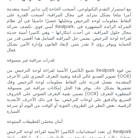
مع استمرار التقدم التكنولوجي، أصبحت الحاجة إلى تدابير أمنية متقدمة
أمرا ملحا بشكل متزايد. في مجال المراقبة، أصبحت القدرة على
التقاط معلومات لوحة الترخيص وتحليلها عنصرًا حاسمًا في أي نظام
أمني قوي. تكشف شركة Realpark، الشركة الرائدة المشهورة في
مجال حلول المراقبة، عن أحدث ابتكاراتها - وهي كاميرا أمنية حديثة
لقراءة لوحة الترخيص. يضمن حل المراقبة الشامل هذا أقصى قدر من
الحماية ويوفر رؤى لا تقدر بثمن لإنفاذ القانون وإدارة الأمن بشكل
فعال.
قدرات مراقبة غير مسبوقة:
تجمع الكاميرا الأمنية لقراءة لوحة الترخيص من Realpark بين قوة
تصوير الفيديو عالي الدقة وتقنية التعرف البصري على الأحرف (OCR)
المتقدمة. بفضل قدرته على التقاط معلومات لوحة الترخيص وفك
تشفيرها بشكل حاد، يوفر هذا الحل إمكانات مراقبة غير مسبوقة.
تضمن تقنية التعرف الضوئي على الحروف (OCR) المتطورة التعرف
السريع والدقيق على لوحات الترخيص، بما في ذلك الأحرف الأبجدية
الرقمية، بغض النظر عن الظروف الجوية أو الوقت من اليوم أو سرعة
السيارة.
أمان محسّن للتطبيقات المتنوعة:
إن تعدد استخدامات الكاميرا الأمنية لقراءة لوحة الترخيص Realpark
يجعلها مثالية لمجموعة واسعة من التطبيقات. يمكن لوكالات إنفاذ