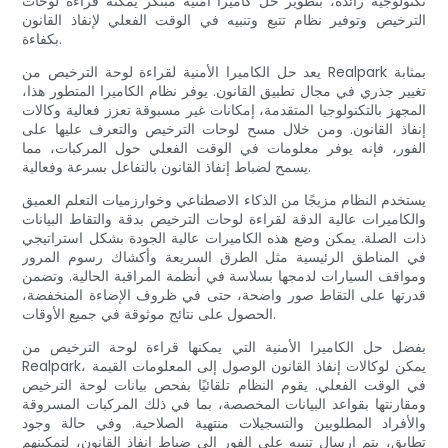
تكنولوجية رائدة، بتطوير حل كاميرا أمنية مبتكر يمكنه قراءة لوحات
الترخيص وتوفير نظام تتبع وتنبيه في الوقت الفعلي لإنفاذ القانون
بكفاءة.
يعد حل الكاميرا الأمنية لقراءة لوحة الترخيص من Realpark بمثابة
تغيير جذري في مجال تطبيق القانون. يوفر نظام الكاميرا المتطور هذا،
المجهز بالتكنولوجيا المتقدمة، إمكانات غير مسبوقة تعزز فعالية وكالات
إنفاذ القانون. ومن خلال مسح لوحات الترخيص والتعرف عليها على
الفور، فإنه يوفر معلومات في الوقت الفعلي حول المركبات، مما
يسمح لضباط إنفاذ القانون بالتفاعل بسرعة وفعالية.
يستخدم النظام مزيجًا من الذكاء الاصطناعي وخوارزميات التعلم العميق
والكاميرات عالية الدقة لقراءة لوحات الترخيص بدقة والتقاط البيانات
ذات الصلة. يمكن وضع هذه الكاميرات عالية الجودة بشكل استراتيجي
في المناطق الرئيسية مثل الطرق السريعة وأكشاك رسوم المرور
ومواقف السيارات لدمجها بسلاسة في أنظمة المراقبة الحالية. وتضمن
قدرتها على التقاط صور واضحة، حتى في ظروف الإضاءة المنخفضة،
الحصول على نتائج موثوقة في جميع الأوقات.
بفضل حل الكاميرا الأمنية التي يمكنها قراءة لوحة الترخيص من
Realpark، يمكن لوكالات إنفاذ القانون الوصول إلى المعلومات القيمة
في الوقت الفعلي. يقوم النظام تلقائيًا بفحص بيانات لوحة الترخيص
ومقارنتها بقواعد البيانات المخصصة، بما في ذلك المركبات المسروقة
والأفراد المطلوبين والتسجيلات منتهية الصلاحية. وفي حالة وجود
تطابق، يتم إرسال تنبيه على الفور إلى ضباط إنفاذ القانون، لتمكينهم