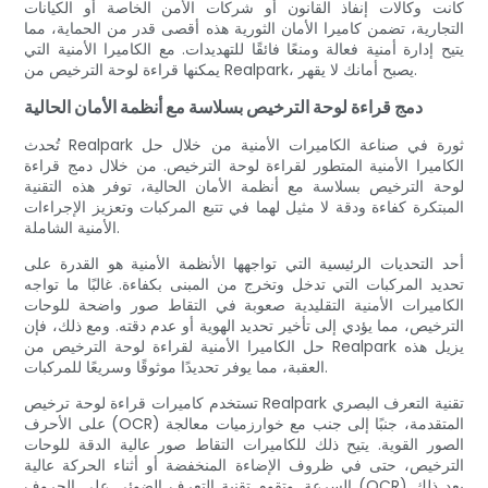
كانت وكالات إنفاذ القانون أو شركات الأمن الخاصة أو الكيانات
التجارية، تضمن كاميرا الأمان الثورية هذه أقصى قدر من الحماية، مما
يتيح إدارة أمنية فعالة ومنعًا فائقًا للتهديدات. مع الكاميرا الأمنية التي
يمكنها قراءة لوحة الترخيص من Realpark، يصبح أمانك لا يقهر.
دمج قراءة لوحة الترخيص بسلاسة مع أنظمة الأمان الحالية
تُحدث Realpark ثورة في صناعة الكاميرات الأمنية من خلال حل
الكاميرا الأمنية المتطور لقراءة لوحة الترخيص. من خلال دمج قراءة
لوحة الترخيص بسلاسة مع أنظمة الأمان الحالية، توفر هذه التقنية
المبتكرة كفاءة ودقة لا مثيل لهما في تتبع المركبات وتعزيز الإجراءات
الأمنية الشاملة.
أحد التحديات الرئيسية التي تواجهها الأنظمة الأمنية هو القدرة على
تحديد المركبات التي تدخل وتخرج من المبنى بكفاءة. غالبًا ما تواجه
الكاميرات الأمنية التقليدية صعوبة في التقاط صور واضحة للوحات
الترخيص، مما يؤدي إلى تأخير تحديد الهوية أو عدم دقته. ومع ذلك، فإن
حل الكاميرا الأمنية لقراءة لوحة الترخيص من Realpark يزيل هذه
العقبة، مما يوفر تحديدًا موثوقًا وسريعًا للمركبات.
تستخدم كاميرات قراءة لوحة ترخيص Realpark تقنية التعرف البصري
على الأحرف (OCR) المتقدمة، جنبًا إلى جنب مع خوارزميات معالجة
الصور القوية. يتيح ذلك للكاميرات التقاط صور عالية الدقة للوحات
الترخيص، حتى في ظروف الإضاءة المنخفضة أو أثناء الحركة عالية
السرعة. وتقوم تقنية التعرف الضوئي على الحروف (OCR) بعد ذلك