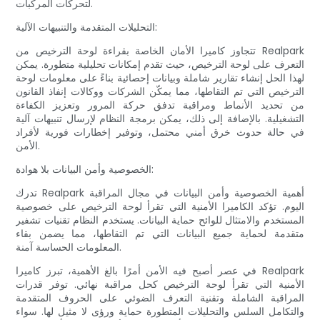
لتحركات المركبات.
التحليلات المتقدمة والتنبيهات الآلية:
تتجاوز كاميرا الأمان الخاصة بقراءة لوحة الترخيص من Realpark
التعرف على لوحة الترخيص، حيث تقدم إمكانات تحليلية متطورة. يمكن
لهذا الحل إنشاء تقارير شاملة وبيانات إحصائية بناءً على معلومات لوحة
الترخيص التي تم التقاطها، مما يمكّن الشركات ووكالات إنفاذ القانون
من تحديد الأنماط ومراقبة تدفق حركة المرور وتعزيز الكفاءة
التشغيلية. بالإضافة إلى ذلك، يمكن برمجة النظام لإرسال تنبيهات آلية
في حالة حدوث خرق أمني محتمل، وتوفير إخطارات فورية لأفراد
الأمن.
الخصوصية وأمن البيانات بلا هوادة:
تدرك Realpark أهمية الخصوصية وأمن البيانات في مجال المراقبة
اليوم. تؤكد الكاميرا الأمنية التي تقرأ لوحة الترخيص على خصوصية
المستخدم والامتثال للوائح حماية البيانات. يستخدم النظام تقنيات تشفير
متقدمة لحماية جميع البيانات التي تم التقاطها، مما يضمن بقاء
المعلومات الحساسة آمنة.
في عصر أصبح فيه الأمن أمرًا بالغ الأهمية، تبرز كاميرا Realpark
الأمنية التي تقرأ لوحة الترخيص كحل مراقبة نهائي. توفر قدرات
المراقبة الشاملة وتقنية التعرف الضوئي على الحروف المتقدمة
والتكامل السلس والتحليلات المتطورة حماية ورؤى لا مثيل لها. سواء