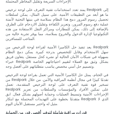
الإجراءات السريعة وتقليل المخاطر المحتملة.
يمتد تعدد استخدامات تقنية التعرف على لوحة ترخيص Realpark إلى
ما هو أبعد من التطبيقات الأمنية. على سبيل المثال، يمكن لسلطات
تحصيل رسوم المرور دمج هذا النظام بسلاسة في بنيتها التحتية لأتمتة
عملية دفع رسوم المرور، وتعزيز الكفاءة وتقليل الازدحام على الطرق.
بالإضافة إلى ذلك، يمكن للمطارات ومراكز النقل الاستفادة من هذه
التكنولوجيا لإدارة الدخول والخروج بسلاسة، مما يوفر تجربة خالية من
المتاعب للمسافرين.
يعد تنفيذ حل الكاميرا الأمنية لقراءة لوحة الترخيص من Realpark
سهل الاستخدام وقابل للتخصيص بدرجة كبيرة. يمكن دمج النظام
بسهولة في شبكات الأمان الحالية أو نشره كحل مستقل. يتعاون فريق
خبراء Realpark بشكل وثيق مع العملاء لتقييم احتياجاتهم الخاصة
وتصميم حل أمني مخصص يناسب متطلباتهم على أفضل وجه.
في الختام، يمثل حل الكاميرا الأمنية التي تعمل بقراءة لوحة الترخيص
من Realpark تقدمًا كبيرًا في مجال أنظمة المراقبة والأمن. من خلال
تسخير قوة تقنية التعرف على لوحة الترخيص المتقدمة، تعمل
Realpark على تمكين الأفراد والمؤسسات والسلطات من تعزيز
الإجراءات الأمنية وتبسيط العمليات وحماية أصولهم بشكل فعال. ابق
متقدمًا بخطوة على التهديدات المحتملة مع ابتكار Realpark الذي لا
مثيل له واختبر مستقبل الأمان اليوم.
قدرات مراقبة شاملة لتوفير أقصى قدر من الحماية