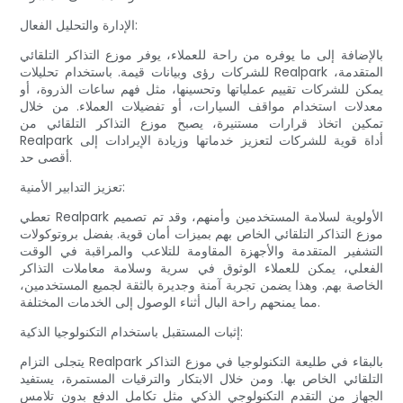
الإدارة والتحليل الفعال:
بالإضافة إلى ما يوفره من راحة للعملاء، يوفر موزع التذاكر التلقائي
للشركات رؤى وبيانات قيمة. باستخدام تحليلات Realpark المتقدمة،
يمكن للشركات تقييم عملياتها وتحسينها، مثل فهم ساعات الذروة، أو
معدلات استخدام مواقف السيارات، أو تفضيلات العملاء. من خلال
تمكين اتخاذ قرارات مستنيرة، يصبح موزع التذاكر التلقائي من
Realpark أداة قوية للشركات لتعزيز خدماتها وزيادة الإيرادات إلى
أقصى حد.
تعزيز التدابير الأمنية:
تعطي Realpark الأولوية لسلامة المستخدمين وأمنهم، وقد تم تصميم
موزع التذاكر التلقائي الخاص بهم بميزات أمان قوية. بفضل بروتوكولات
التشفير المتقدمة والأجهزة المقاومة للتلاعب والمراقبة في الوقت
الفعلي، يمكن للعملاء الوثوق في سرية وسلامة معاملات التذاكر
الخاصة بهم. وهذا يضمن تجربة آمنة وجديرة بالثقة لجميع المستخدمين،
مما يمنحهم راحة البال أثناء الوصول إلى الخدمات المختلفة.
إثبات المستقبل باستخدام التكنولوجيا الذكية:
يتجلى التزام Realpark بالبقاء في طليعة التكنولوجيا في موزع التذاكر
التلقائي الخاص بها. ومن خلال الابتكار والترقيات المستمرة، يستفيد
الجهاز من التقدم التكنولوجي الذكي مثل تكامل الدفع بدون تلامس