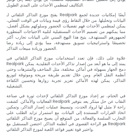
التكاليف لمنظمي الأحداث على المدى الطويل.
يفتح موزع التذاكر التلقائي لـ Realpark أيضًا إمكانيات جديدة لجمع
البيانات وتحليلها. من خلال التقاط رؤى قيمة وبيانات في الوقت الفعلي،
يمكن لمنظمي الأحداث فهم تفضيلات الحضور وسلوكهم بشكل أفضل،
مما يمكنهم من تصميم الأحداث المستقبلية لتلبية الاحتياجات المتطورة
لجمهورهم المستهدف. يتيح هذا النهج المبني على البيانات تجارب أكثر
تخصيصًا واستراتيجيات تسويق مستهدفة، مما يؤدي إلى زيادة رضا
الحضور وزيادة مبيعات التذاكر.
علاوة على ذلك، فإن تعدد استخدامات موزع التذاكر التلقائي في
Realpark يمتد إلى ما هو أبعد من إصدار تذاكر الأحداث التقليدية. يمكن
دمج الجهاز بسهولة في أماكن مختلفة، مثل المتاحف والمتنزهات وحتى
أنظمة النقل العام. ومن خلال تقديم طريقة مريحة وموثوقة لتوزيع
التذاكر، يمكن لهذه الأماكن تعزيز تجربة زوارها وتحسين الكفاءة
التشغيلية.
في الختام، تم إعداد موزع التذاكر التلقائي لإحداث ثورة في صناعة
الفعاليات والأماكن. كشفت Realpark النقاب عن حل مبتكر يعد بتوفير
راحة لا مثيل لها لرواد الحدث، وتبسيط عمليات إصدار التذاكر، وتمكين
اتخاذ القرارات المستندة إلى البيانات. مع استمرار تزايد الطلب على
التجارب السلسة والفعالة، من المتوقع أن يصبح موزع التذاكر التلقائي
هو الراحة القصوى في أنظمة التذاكر. احتضن المستقبل مع Realpark
واختبر قوة تغيير قواعد اللعبة لموزع التذاكر التلقائي.