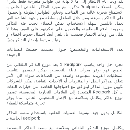
لقد ولت أيام الانتظار إلى ما لا نهاية في طوابير متعرجة فقط لشراء
تذكرة. مع موزع التذاكر التلقائي الخاص بـ Realpark، يمكن للعملاء
الاستمتاع بتجربة خالية من المتاعب وتجاوز الطوابير الطويلة والحصول
على التذاكر بسرعة. ومن خلال التفاعل ببساطة مع واجهة الشاشة التي
تعمل باللمس سهلة الاستخدام، يمكن للعملاء تحديد فئة التذاكر
وطريقة الدفع المطلوبة، والحصول على تذكرتهم على الفور. وهذا لا
يقلل من أوقات الانتظار فحسب، بل يلغي أيضًا احتمال حدوث أخطاء أو
ارتباك مرتبط بإصدار التذاكر يدويًا.
تعدد الاستخدامات والتخصيص: حلول مصممة خصيصًا للصناعات
المتنوعة
لا يعد موزع التذاكر التلقائي من Realpark مجرد حل واحد يناسب
الجميع. فهو يوفر ميزات قابلة للتخصيص يمكن تصميمها لتناسب
المتطلبات الفريدة لمجموعة واسعة من الصناعات. سواء كان الأمر
يتعلق بمراكز النقل أو المتنزهات أو الأحداث الثقافية، يمكن للشركات
تكوين موزع التذاكر ليتوافق مع احتياجاتها الخاصة. من خيارات اللغات
المتعددة إلى العلامات التجارية المخصصة، تضمن Realpark أن كل
موزع تذاكر يتكامل بسلاسة مع الإطار التشغيلي الحالي، مما يوفر
تجربة متماسكة للعملاء.
التكامل بدون جهد: تبسيط العمليات الخلفية باستخدام منصة التذاكر
الخاصة بـ Realpark
يتكامل موزع التذاكر التلقائي بسلاسة مع منصة التذاكر المتقدمة