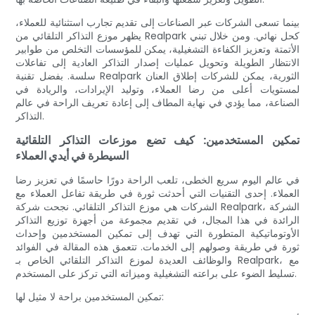
بينما تسعى الشركات عبر الصناعات إلى تقديم تجارب استثنائية للعملاء،
يظهر موزع التذاكر التلقائي من Realpark كحل نهائي. ومن خلال تبني
الأتمتة وتعزيز الكفاءة التشغيلية، يمكن للمؤسسات التخلص من طوابير
الانتظار الطويلة وتحويل عمليات إصدار التذاكر العادية إلى تفاعلات
سلسة. بفضل تقنية Realpark الثورية، يمكن للشركات إطلاق العنان
لمستويات أعلى من رضا العملاء، وتوليد الإيرادات، والريادة في
الصناعة، مما يؤدي في نهاية المطاف إلى إعادة تعريف الراحة في عالم
التذاكر.
تمكين المستخدمين: كيف تضع موزعات التذاكر التلقائية
السيطرة في أيدي العملاء
في عالم اليوم سريع الخطى، تلعب الراحة دورًا حاسمًا في تعزيز رضا
العملاء. إحدى التقنيات التي أحدثت ثورة في طريقة تفاعل العملاء مع
الشركات هي موزع التذاكر التلقائي. نجحت شركة Realpark، الشركة
الرائدة في هذا المجال، في تقديم مجموعة من أجهزة توزيع التذاكر
الأوتوماتيكية المتطورة التي تهدف إلى تمكين المستخدمين وإحداث
ثورة في طريقة وصولهم إلى الخدمات. تتعمق هذه المقالة في الفوائد
والوظائف العديدة لموزع التذاكر التلقائي الخاص بـ Realpark، مع
تسليط الضوء على براعته التشغيلية وميزاته التي تركز على المستخدم.
تمكين المستخدمين براحة لا مثيل لها: