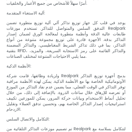
أمرًا سهلاً للأشخاص من جميع الأعمار والخلفيات.
آلية الاستغناء المتقدمة:
يوجد في قلب كل جهاز توزيع تذاكر آلي آلية توزيع متطورة تضمن
التدفق السلس والمتواصل للتذاكر. تستخدم موزعات Realpark
طابعات عالية الدقة وأنظمة متطورة لمعالجة الورق لضمان إصدار
التذاكر بدقة. الأجهزة قادرة على توزيع مجموعة متنوعة من أنواع
التذاكر، بما في ذلك تذاكر الشريط المغناطيسي، والتذاكر المضمنة
بتقنية RFID، والتذاكر القائمة على رمز الاستجابة السريعة، والمزيد،
مما يلبي الاحتياجات المتنوعة لمختلف الصناعات.
الأنظمة الذكية:
ولزيادة وظائفها، قامت شركة Realpark بدمج أجهزة توزيع التذاكر
الأوتوماتيكية الخاصة بها مع الأنظمة الذكية. يمكن لهذه الأنظمة مراقبة
توفر التذاكر في الوقت الفعلي، مما يضمن عدم نفاد التذاكر من الموزع
أو تعرضه للإرهاق خلال ساعات الذروة. بالإضافة إلى ذلك، من خلال
تحليل أنماط الاستخدام وبيانات حركة المرور، يمكن للموزعين تكييف
استراتيجيات إصدار التذاكر الخاصة بهم، وتحسين تدفق العملاء وتقليل
الازدحام.
التكامل والاتصال السلس:
تم تصميم موزعات التذاكر التلقائية من Realpark لتتكامل بسلاسة مع