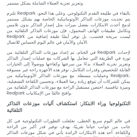
وتعزيز تجربة العملاء الشاملة بشكل مستمر.
تلتزم Realpark بالبقاء في طليعة التقدم التكنولوجي. وعلى هذا النحو،
يتم تحديث موزعات التذاكر الأوتوماتيكية الخاصة بهم بشكل مستمر
لدمج أحدث الابتكارات. بفضل ميزات مثل إصدار التذاكر بدون تلامس
وتكامل تطبيقات الهاتف المحمول، فإن موزعات التذاكر التلقائية من
Realpark ليست مريحة فحسب، بل توفر أيضًا طبقة إضافية من
الأمان والأمان في عالم اليوم الحساس للاتصال.
في الختام، تم إعداد موزعات التذاكر التلقائية من Realpark لإحداث
ثورة في الطريقة التي تتعامل بها الشركات مع عمليات إصدار التذاكر
وتعزيز تجربة العملاء. بدءًا من سرعتها وكفاءتها ووصولاً إلى الخيارات
القابلة للتخصيص وقدرات التكامل، توفر هذه الأجهزة راحة غير مسبوقة
وعمليات مبسطة. مع موزعات التذاكر الأوتوماتيكية من Realpark،
يمكن للشركات أن تتوقع زيادة رضا العملاء، وتحسين الكفاءة التشغيلية،
وميزة تنافسية. احتضن مستقبل الراحة مع موزعات التذاكر التلقائية من
Realpark وافتح عالمًا من الإمكانيات.
التكنولوجيا وراء الابتكار: استكشاف آليات موزعات التذاكر
التلقائية
في عالم اليوم سريع الخطى، تغلغلت التطورات التكنولوجية في كل
جانب من جوانب حياتنا تقريبًا، بهدف توفير قدر أكبر من الراحة
والكفاءة. أحد هذه الابتكارات الرائدة يأتي في شكل موزعات التذاكر