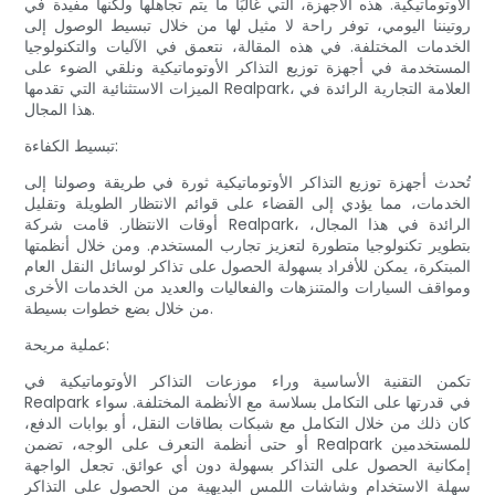
الأوتوماتيكية. هذه الأجهزة، التي غالبًا ما يتم تجاهلها ولكنها مفيدة في
روتيننا اليومي، توفر راحة لا مثيل لها من خلال تبسيط الوصول إلى
الخدمات المختلفة. في هذه المقالة، نتعمق في الآليات والتكنولوجيا
المستخدمة في أجهزة توزيع التذاكر الأوتوماتيكية ونلقي الضوء على
الميزات الاستثنائية التي تقدمها Realpark، العلامة التجارية الرائدة في
هذا المجال.
تبسيط الكفاءة:
تُحدث أجهزة توزيع التذاكر الأوتوماتيكية ثورة في طريقة وصولنا إلى
الخدمات، مما يؤدي إلى القضاء على قوائم الانتظار الطويلة وتقليل
أوقات الانتظار. قامت شركة Realpark، الرائدة في هذا المجال،
بتطوير تكنولوجيا متطورة لتعزيز تجارب المستخدم. ومن خلال أنظمتها
المبتكرة، يمكن للأفراد بسهولة الحصول على تذاكر لوسائل النقل العام
ومواقف السيارات والمتنزهات والفعاليات والعديد من الخدمات الأخرى
من خلال بضع خطوات بسيطة.
عملية مريحة:
تكمن التقنية الأساسية وراء موزعات التذاكر الأوتوماتيكية في
Realpark في قدرتها على التكامل بسلاسة مع الأنظمة المختلفة. سواء
كان ذلك من خلال التكامل مع شبكات بطاقات النقل، أو بوابات الدفع،
أو حتى أنظمة التعرف على الوجه، تضمن Realpark للمستخدمين
إمكانية الحصول على التذاكر بسهولة دون أي عوائق. تجعل الواجهة
سهلة الاستخدام وشاشات اللمس البديهية من الحصول على التذاكر