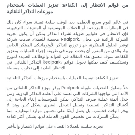
من قوائم الانتظار إلى الكفاءة: تعزيز العمليات باستخدام
موزعات التذاكر التلقائية
في عالم اليوم سريع الخطى، يعد الوقت سلعة ثمينة. سواء كان ذلك
في المطارات المزدحمة أو الحفلات الموسيقية أو المتنزهات الترفيهية،
فإن الانتظار في طوابير طويلة لشراء التذاكر يمكن أن يكون تجربة
محبطة للعملاء. قدمت شركة Realpark، الشركة الرائدة في مجال
توفير الحلول المبتكرة، جهاز توزيع التذاكر الأوتوماتيكي المبتكر الخاص
بها، والذي من المقرر أن يحدث ثورة في طريقة إجراء العمليات وتعزيز
الكفاءة. سوف تتعمق هذه المقالة في الفوائد والوظائف العديدة لموزع
التذاكر التلقائي في Realpark، وتستكشف كيف يمكنها تحويل قوائم
الانتظار العادية إلى تجارب مبسطة.
تعزيز الكفاءة: تبسيط العمليات باستخدام موزعات التذاكر التلقائية
يوفر موزع التذاكر التلقائي من Realpark حلاً متطورًا للتحديات طويلة
الأمد التي تواجهها الشركات التي تعتمد على أنظمة التذاكر اليدوية. ومن
خلال أتمتة عملية صرف التذاكر، يمكن للمؤسسات إلغاء الحاجة إلى
أكشاك التذاكر التقليدية وتقليل التدخل البشري بشكل كبير. وهذا لا
يوفر الوقت فحسب، بل يعمل أيضًا على تحسين موارد التوظيف، مما
يمكّن الشركات من تخصيص القوى العاملة لديها بشكل أكثر كفاءة.
تجربة سلسة للعملاء: القضاء على قوائم الانتظار والتأخير