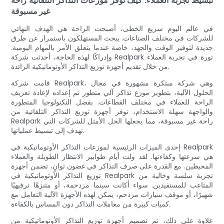
تبسيط تجربة العملاء: كيف توفر موزعات التذاكر التلقائية راحة
غير مسبوقة
في عالم اليوم سريع الخطى، أصبحت الراحة هي الهدف النهائي
للشركات في مختلف الصناعات. يبحث المستهلكون باستمرار عن طرق
جديدة لتوفير الوقت والجهد، خاصة عندما يتعلق الأمر بالمهام اليومية.
وإدراكًا لهذه الحاجة، أحدثت شركة Realpark ثورة في تجربة العملاء
من خلال تقديم أجهزة توزيع التذاكر الأوتوماتيكية الرائدة.
قامت شركة Realpark، وهي شركة مبتكرة مشهورة في مجال
الحلول الآلية، بتطوير موزع تذاكر آلي متطور تم إعداده لإعادة تعريف
الراحة للعملاء في مختلف القطاعات. بفضل التكنولوجيا المتطورة
والواجهة سهلة الاستخدام، توفر أجهزة توزيع التذاكر التلقائية من
Realpark راحة غير مسبوقة، مما يجعلها الحل الأمثل للشركات التي
تهدف إلى تبسيط عملياتها.
إحدى الميزات الرئيسية لموزعات التذاكر الأوتوماتيكية في Realpark
هي سرعتها وكفاءتها. لقد ولت أيام طوابير الانتظار الطويلة والعملاء
المحبطين. مع القدرة على صرف التذاكر في غضون ثوانٍ، تضمن أجهزة
توزيع التذاكر الأوتوماتيكية في Realpark تجربة سلسة وخالية من
المتاعب للمستفيدين. سواء أكانت سينما مزدحمة، أو متنزهًا ترفيهيًا
شهيرًا، أو موقف سيارات مزدحم، يمكن لهذه الأجهزة الآلية التعامل مع
كميات كبيرة من معاملات التذاكر دون المساس بالكفاءة.
علاوة على ذلك، تم تصميم أجهزة توزيع التذاكر الأوتوماتيكية من