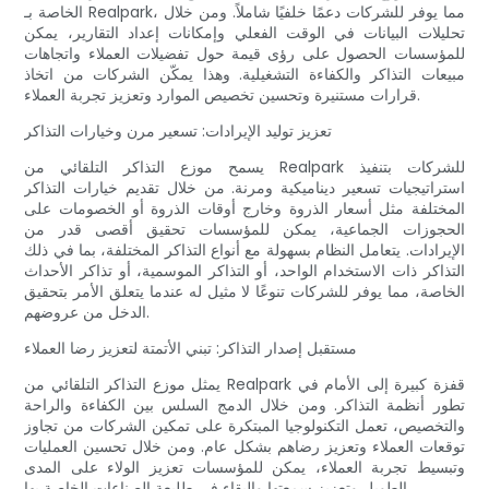
الخاصة بـ Realpark، مما يوفر للشركات دعمًا خلفيًا شاملاً. ومن خلال
تحليلات البيانات في الوقت الفعلي وإمكانات إعداد التقارير، يمكن
للمؤسسات الحصول على رؤى قيمة حول تفضيلات العملاء واتجاهات
مبيعات التذاكر والكفاءة التشغيلية. وهذا يمكّن الشركات من اتخاذ
قرارات مستنيرة وتحسين تخصيص الموارد وتعزيز تجربة العملاء.
تعزيز توليد الإيرادات: تسعير مرن وخيارات التذاكر
يسمح موزع التذاكر التلقائي من Realpark للشركات بتنفيذ
استراتيجيات تسعير ديناميكية ومرنة. من خلال تقديم خيارات التذاكر
المختلفة مثل أسعار الذروة وخارج أوقات الذروة أو الخصومات على
الحجوزات الجماعية، يمكن للمؤسسات تحقيق أقصى قدر من
الإيرادات. يتعامل النظام بسهولة مع أنواع التذاكر المختلفة، بما في ذلك
التذاكر ذات الاستخدام الواحد، أو التذاكر الموسمية، أو تذاكر الأحداث
الخاصة، مما يوفر للشركات تنوعًا لا مثيل له عندما يتعلق الأمر بتحقيق
الدخل من عروضهم.
مستقبل إصدار التذاكر: تبني الأتمتة لتعزيز رضا العملاء
يمثل موزع التذاكر التلقائي من Realpark قفزة كبيرة إلى الأمام في
تطور أنظمة التذاكر. ومن خلال الدمج السلس بين الكفاءة والراحة
والتخصيص، تعمل التكنولوجيا المبتكرة على تمكين الشركات من تجاوز
توقعات العملاء وتعزيز رضاهم بشكل عام. ومن خلال تحسين العمليات
وتبسيط تجربة العملاء، يمكن للمؤسسات تعزيز الولاء على المدى
الطويل وتعزيز سمعتها والبقاء في طليعة الصناعات الخاصة بها.