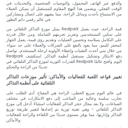
والدفع عبر الهاتف المحمول، والتوصيات الشخصية، والتحديثات في
الوقت الفعلي. ويضمن هذا النهج المقاوم للمستقبل أن يتمكن العملاء
من الاستمتاع بأحدث وسائل الراحة، مما يبقيهم على اتصال ومشاركين
في عالم رقمي دائم التطور.
يمثل موزع التذاكر التلقائي من Realpark قمة الراحة، حيث يعمل
على تمكين المستخدمين وتعزيز تجربتهم الشاملة. ومن خلال قدرته
على التكامل بسلاسة وتحسين العمليات وتقديم رؤى قيمة، يعمل الجهاز
كمحفز للنمو، مما يعود بالنفع على الشركات والعملاء على حد سواء.
من خلال تبني أحدث التقنيات وإعطاء الأولوية لرحلة المستخدم، تواصل
Realpark دفع الابتكار وتشكيل مستقبل أنظمة التذاكر. استكشف
القدرات الثورية لموزع التذاكر التلقائي في Realpark اليوم وافتح عالمًا
جديدًا من الراحة والتحكم.
تغيير قواعد اللعبة للفعاليات والأماكن: تأثير موزعات التذاكر
التلقائية على أنظمة التذاكر
في عالم اليوم سريع الخطى، الراحة هي المفتاح. أدى الطلب على
تجارب سلسة وخالية من المتاعب إلى دفع الابتكارات في مختلف
الصناعات، ولا يعد مجال حجز التذاكر للفعاليات استثناءً. أدخل إلى موزع
التذاكر التلقائي - وهي تقنية ثورية تم إعدادها لتغيير طريقة توزيع
التذاكر وإدارتها، مما يوفر مستوى جديدًا من الكفاءة والراحة للفعاليات
والأماكن.