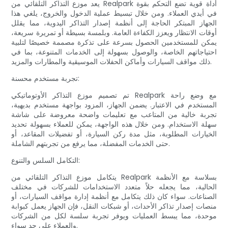
يعد موزع التذاكر التلقائي من Realpark أداة قوية تضع التحكم بقوة
في أيدي العملاء. ومن خلال تبسيط عملية الدخول والخروج، يلغي هذا
الجهاز المبتكر الحاجة إلى أنظمة إصدار التذاكر اليدوية، مما يقلل
أوقات الانتظار ويعزز الكفاءة العامة. وبلمسة بسيطة أو تمريرة سريعة،
يمكن للمستخدمين الحصول بسرعة على تذكرة مصممة خصيصًا لتلبية
احتياجاتهم الخاصة، والوصول بسهولة إلى الخدمات المتنوعة، بما في
ذلك مواقف السيارات وأماكن الحفلات الموسيقية والمطارات والمزيد.
تجربة مستخدم محسنة:
تم تصميم موزع التذاكر الأوتوماتيكي Realpark مع وضع راحة
المستخدم في الاعتبار. يضمن الجهاز، المزود بواجهة مستخدم بديهية،
تجربة خالية من المتاعب مع تعليمات واضحة معروضة على شاشة
سهلة الاستخدام. ومن خلال هذه الواجهة، يمكن للعملاء بسهولة تحديد
الخيارات المطلوبة، مثل مدة ركن السيارة، أو تفضيلات المقاعد، أو
حتى الخدمات المفضلة، مما يرفع من تجربتهم الشاملة.
التكامل السلس والتنوع:
يتكامل موزع التذاكر التلقائي من Realpark بسلاسة مع الأنظمة
الحالية، مما يجعله حلاً متعدد الاستخدامات للشركات في مختلف
الصناعات. سواء كان ذلك يتكامل مع أنظمة إدارة مواقف السيارات، أو
منصات إصدار تذاكر الأحداث، أو شبكات النقل، فإن الجهاز يعمل كبوابة
موحدة، مما يبسط العمليات ويوفر تجربة سلسة لكل من الشركات
والعملاء على حد سواء.