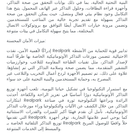
البنية التحتية الحالية، بما في ذلك بوابات التحقق من صحة التذاكر،
وأجهزة قراءة البطاقات، وحلول التذاكر عبر الهاتف المحمول. يتيح هذا
التكامل وجود نظام بيئي فعال ومتصل، حيث يمكن التحقق من صحة
التذاكر بسهولة مع تقديم تجربة خالية من المتاعب للمستخدمين.
وتضمن مرونة خيارات الاتصال أيضًا التوافق مع بروتوكولات الاتصال
المختلفة، مما يتيح سهولة التكامل في بيئات متنوعة.
ميزات الأمان المحسنة:
إدراكًا لأهمية الأمن، نفذت Realpark تدابير قوية للحماية من الأنشطة
الاحتيالية. تتضمن موزعات التذاكر الأوتوماتيكية الخاصة بها طرقًا آمنة
لإصدار التذاكر، مثل تقنيات الطباعة المقاومة للتلاعب وخوارزميات
التشفير المتقدمة، مما يضمن صحة وسلامة التذاكر التي تم إنشاؤها.
علاوة على ذلك، تم تصميم الأجهزة لردع أعمال التخريب والتلاعب غير
المصرح به، وحماية المستخدمين والبنية التحتية على حد سواء.
مع استمرار التكنولوجيا في تشكيل حياتنا اليومية، تلعب أجهزة توزيع
التذاكر الأوتوماتيكية دورًا أساسيًا في تعزيز الراحة والكفاءة. أحدثت
ابتكارات Realpark الرائدة وبراعتها التكنولوجية ثورة في صناعة
التذاكر. من خلال الكشف عن الآليات والتكنولوجيا وراء موزعات التذاكر
الأوتوماتيكية، نأمل أن نقدم فهمًا أكبر للميزات والقدرات الاستثنائية
التي تقدمها Realpark. كما يوحي اسم علامتها التجارية، توفر أجهزة
توزيع التذاكر التلقائية الخاصة بـ Realpark حلاً واقعيًا للوصول المريح
والمبسط إلى الخدمات المتنوعة.