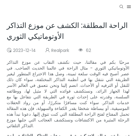
الراحة المطلقة: الكشف عن موزع التذاكر
الأوتوماتيكي الثوري
2023-12-14
Realpark
62
مرحبًا بكم في مقالتنا، حيث نكشف النقاب عن موزع التذاكر
الأوتوماتيكي الثوري - مثال الراحة في عالمنا الحديث الصاخب. في
عصر أصبح فيه الوقت سلعة ثمينة، وصل هذا الاختراع المتطور ليغير
الطريقة التي نتنقل بها في أنظمة التذاكر المختلفة، سواء كان ذلك
للنقل أو الترفيه أو الأحداث. انضم إلينا ونحن نتعمق في العالم الآسر
لهذا الجهاز الرائد، ونستكشف فوائده التي لا مثيل لها، ووظائفه
السلسة، وقدرته على إحداث ثورة في الطريقة التي نتفاعل بها مع
خدمات التذاكر. سواء كنت مسافرًا متكررًا، أو من رواد الحفلات
الموسيقية، أو ببساطة شخصًا يقدر الكفاءة والسهولة، فإن هذه المقالة
تحمل المفتاح لفتح الراحة المطلقة التي كنت تتوق إليها. دعونا نبدأ هذه
الرحلة المثيرة من الاكتشافات ونستكشف العجائب التي جلبها موزع
التذاكر التلقائي.