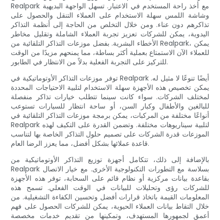
Realpark مع أخذ راحة المستخدم في الاعتبار. تسهل الواجهة البديهية
وشاشة اللمس سهلة الاستخدام على العملاء التنقل والحصول على
تذاكرهم دون عناء. ومن خلال التخلص من الحاجة إلى أنظمة التذاكر
اليدوية، يمكن للشركات تعزيز تجربة العملاء الشاملة وتقليل مخاطر
الأخطاء البشرية. بفضل موزعات التذاكر التلقائية من Realpark، يمكن
للعملاء الآن الاستمتاع بعملية أكثر بساطة، مما يمنحهم مزيدًا من الوقت
للتركيز على التجربة الفعلية بدلاً من الانتظار في الطابور.
توفر موزعات التذاكر الأوتوماتيكية في Realpark أيضًا تنوعًا لا مثيل له.
يمكن تخصيص هذه الأجهزة سهلة الاستخدام لتلبية الاحتياجات المحددة
لمختلف الشركات. سواء كانت سينما تتطلب خيارات تذاكر منفصلة
للبالغين والأطفال وكبار السن، أو ساحة انتظار للسيارات تستوعب
أنواعًا مختلفة من المركبات، يمكن برمجة موزعات التذاكر التلقائية في
Realpark لتلبية سيناريوهات مختلفة. وتضمن القدرة على التكيف لهذه
الموزعات قدرة الشركات على تصميم حلول التذاكر الخاصة بها لتناسب
قاعدة عملائها بشكل أفضل، مما يعزز الرضا العام.
بالإضافة إلى ذلك، تتكامل أجهزة توزيع التذاكر الأوتوماتيكية من
Realpark بسلاسة مع التطورات التكنولوجية الأخرى. مع خيار الاتصال
بقاعدة بيانات مركزية أو نظام قائم على السحابة، توفر هذه الأجهزة
للشركات رؤى وتحليلات للبيانات في الوقت الفعلي. تسمح هذه
المعلومات القيمة باتخاذ قرارات أفضل وتحسين الكفاءة التشغيلية. من
خلال التقاط بيانات العملاء الحيوية، يمكن للشركات الحصول على فهم
أعمق لجمهورها المستهدف، وتمكينها من تقديم خدمات مخصصة