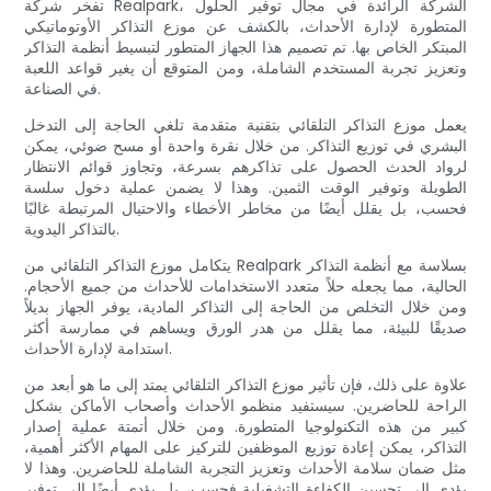
تفخر شركة Realpark، الشركة الرائدة في مجال توفير الحلول
المتطورة لإدارة الأحداث، بالكشف عن موزع التذاكر الأوتوماتيكي
المبتكر الخاص بها. تم تصميم هذا الجهاز المتطور لتبسيط أنظمة التذاكر
وتعزيز تجربة المستخدم الشاملة، ومن المتوقع أن يغير قواعد اللعبة
في الصناعة.
يعمل موزع التذاكر التلقائي بتقنية متقدمة تلغي الحاجة إلى التدخل
البشري في توزيع التذاكر. من خلال نقرة واحدة أو مسح ضوئي، يمكن
لرواد الحدث الحصول على تذاكرهم بسرعة، وتجاوز قوائم الانتظار
الطويلة وتوفير الوقت الثمين. وهذا لا يضمن عملية دخول سلسة
فحسب، بل يقلل أيضًا من مخاطر الأخطاء والاحتيال المرتبطة غالبًا
بالتذاكر اليدوية.
يتكامل موزع التذاكر التلقائي من Realpark بسلاسة مع أنظمة التذاكر
الحالية، مما يجعله حلاً متعدد الاستخدامات للأحداث من جميع الأحجام.
ومن خلال التخلص من الحاجة إلى التذاكر المادية، يوفر الجهاز بديلاً
صديقًا للبيئة، مما يقلل من هدر الورق ويساهم في ممارسة أكثر
استدامة لإدارة الأحداث.
علاوة على ذلك، فإن تأثير موزع التذاكر التلقائي يمتد إلى ما هو أبعد من
الراحة للحاضرين. سيستفيد منظمو الأحداث وأصحاب الأماكن بشكل
كبير من هذه التكنولوجيا المتطورة. ومن خلال أتمتة عملية إصدار
التذاكر، يمكن إعادة توزيع الموظفين للتركيز على المهام الأكثر أهمية،
مثل ضمان سلامة الأحداث وتعزيز التجربة الشاملة للحاضرين. وهذا لا
يؤدي إلى تحسين الكفاءة التشغيلية فحسب، بل يؤدي أيضًا إلى توفير