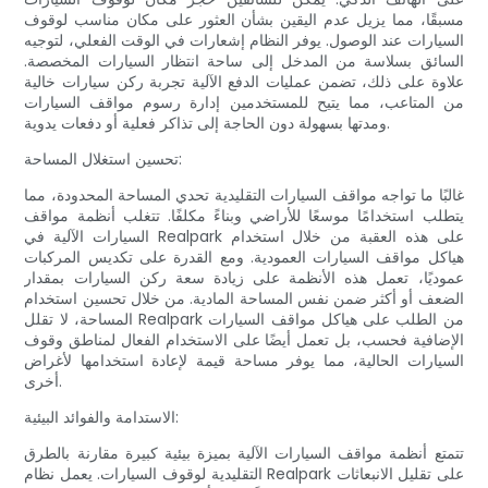
مسبقًا، مما يزيل عدم اليقين بشأن العثور على مكان مناسب لوقوف
السيارات عند الوصول. يوفر النظام إشعارات في الوقت الفعلي، لتوجيه
السائق بسلاسة من المدخل إلى ساحة انتظار السيارات المخصصة.
علاوة على ذلك، تضمن عمليات الدفع الآلية تجربة ركن سيارات خالية
من المتاعب، مما يتيح للمستخدمين إدارة رسوم مواقف السيارات
ومدتها بسهولة دون الحاجة إلى تذاكر فعلية أو دفعات يدوية.
تحسين استغلال المساحة:
غالبًا ما تواجه مواقف السيارات التقليدية تحدي المساحة المحدودة، مما
يتطلب استخدامًا موسعًا للأراضي وبناءً مكلفًا. تتغلب أنظمة مواقف
السيارات الآلية في Realpark على هذه العقبة من خلال استخدام
هياكل مواقف السيارات العمودية. ومع القدرة على تكديس المركبات
عموديًا، تعمل هذه الأنظمة على زيادة سعة ركن السيارات بمقدار
الضعف أو أكثر ضمن نفس المساحة المادية. من خلال تحسين استخدام
المساحة، لا تقلل Realpark من الطلب على هياكل مواقف السيارات
الإضافية فحسب، بل تعمل أيضًا على الاستخدام الفعال لمناطق وقوف
السيارات الحالية، مما يوفر مساحة قيمة لإعادة استخدامها لأغراض
أخرى.
الاستدامة والفوائد البيئية:
تتمتع أنظمة مواقف السيارات الآلية بميزة بيئية كبيرة مقارنة بالطرق
التقليدية لوقوف السيارات. يعمل نظام Realpark على تقليل الانبعاثات