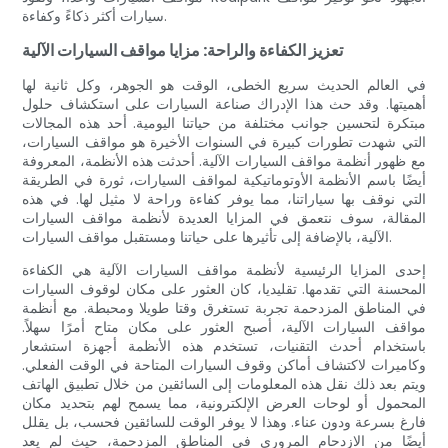
سيارات أكثر ذكاءً وكفاءة.
تعزيز الكفاءة والراحة: مزايا مواقف السيارات الآلية
في العالم الحديث سريع الخطى، الوقت هو الجوهر، وكل ثانية لها
أهميتها. وقد حث هذا الإدراك صناعة السيارات على استكشاف حلول
مبتكرة لتحسين جوانب مختلفة من حياتنا اليومية. أحد هذه المجالات
التي شهدت تطورات كبيرة في السنوات الأخيرة هو مواقف السيارات،
مع ظهور أنظمة مواقف السيارات الآلية. أحدثت هذه الأنظمة، المعروفة
أيضًا باسم الأنظمة الأوتوماتيكية لمواقف السيارات، ثورة في الطريقة
التي نوقف بها سياراتنا، مما يوفر كفاءة وراحة لا مثيل لها. في هذه
المقالة، سوف نتعمق في المزايا العديدة لأنظمة مواقف السيارات
الآلية، بالإضافة إلى تأثيرها على حياتنا ومستقبل مواقف السيارات.
إحدى المزايا الرئيسية لأنظمة مواقف السيارات الآلية هي الكفاءة
المحسنة التي تقدمها. تقليديا، كان العثور على مكان لوقوف السيارات
في المناطق المزدحمة تجربة تستغرق وقتا طويلا ومحبطة. مع أنظمة
مواقف السيارات الآلية، أصبح العثور على مكان متاح أمرًا سهلاً.
باستخدام أحدث التقنيات، تستخدم هذه الأنظمة أجهزة استشعار
وكاميرات لاكتشاف أماكن وقوف السيارات المتاحة في الوقت الفعلي.
ويتم بعد ذلك نقل هذه المعلومات إلى السائقين من خلال تطبيق الهاتف
المحمول أو لوحات العرض الإلكترونية، مما يسمح لهم بتحديد مكان
فارغ بسرعة ودون عناء. وهذا لا يوفر الوقت للسائقين فحسب، بل يقلل
أيضًا من الازدحام المروري في المناطق المزدحمة، حيث لم يعد