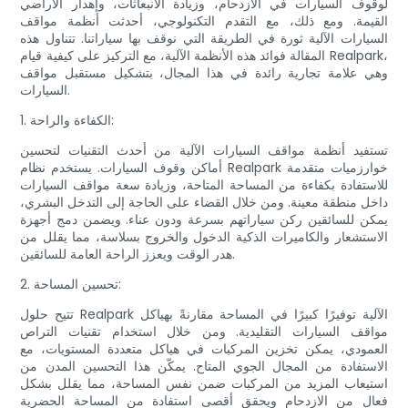
لوقوف السيارات في الازدحام، وزيادة الانبعاثات، وإهدار الأراضي
القيمة. ومع ذلك، مع التقدم التكنولوجي، أحدثت أنظمة مواقف
السيارات الآلية ثورة في الطريقة التي نوقف بها سياراتنا. تتناول هذه
المقالة فوائد هذه الأنظمة الآلية، مع التركيز على كيفية قيام Realpark،
وهي علامة تجارية رائدة في هذا المجال، بتشكيل مستقبل مواقف
السيارات.
1. الكفاءة والراحة:
تستفيد أنظمة مواقف السيارات الآلية من أحدث التقنيات لتحسين
أماكن وقوف السيارات. يستخدم نظام Realpark خوارزميات متقدمة
للاستفادة بكفاءة من المساحة المتاحة، وزيادة سعة مواقف السيارات
داخل منطقة معينة. ومن خلال القضاء على الحاجة إلى التدخل البشري،
يمكن للسائقين ركن سياراتهم بسرعة ودون عناء. ويضمن دمج أجهزة
الاستشعار والكاميرات الذكية الدخول والخروج بسلاسة، مما يقلل من
هدر الوقت ويعزز الراحة العامة للسائقين.
2. تحسين المساحة:
تتيح حلول Realpark الآلية توفيرًا كبيرًا في المساحة مقارنةً بهياكل
مواقف السيارات التقليدية. ومن خلال استخدام تقنيات التراص
العمودي، يمكن تخزين المركبات في هياكل متعددة المستويات، مع
الاستفادة من المجال الجوي المتاح. يمكّن هذا التحسين المدن من
استيعاب المزيد من المركبات ضمن نفس المساحة، مما يقلل بشكل
فعال من الازدحام ويحقق أقصى استفادة من المساحة الحضرية