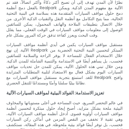
نظرًا لأن المدن تهدف إلى أن تصبح أكثر ذكاءً وأكثر اتصالاً، فقد تم
بالفعل دمج أنظمة Realpark الآلية مع مفهوم المدن الذكية. ويمكن
دمج حلول مواقف السيارات المتقدمة هذه بسلاسة في البنية التحتية
الحالية، مما يتيح التكامل مع أنظمة النقل والتقنيات الذكية الأخرى. من
خلال الاتصال بتطبيقات الملاحة والهاتف المحمول، يمكن للسائقين
الوصول إلى معلومات مواقف السيارات في الوقت الفعلي، مما يقلل
وقت البحث ويعزز كفاءة تدفق حركة المرور بشكل عام.
مستقبل مواقف السيارات يكمن في أيدي أنظمة مواقف السيارات
الآلية. إن نهج Realpark المبتكر لتحسين البنية التحتية الحضرية من
خلال الاستخدام الفعال للمساحة لا يوفر الراحة والسلامة للسائقين
فحسب، بل يساهم أيضًا في الاستدامة والتنمية الشاملة للمدن الذكية.
ومن خلال تبني هذه الحلول الآلية، يمكن للمدن حل تحديات مواقف
السيارات اليوم بشكل فعال مع الاستعداد لتلبية المتطلبات المتزايدة
للغد. استمتع بتجربة مستقبل مواقف السيارات مع Realpark وافتح
نظامًا بيئيًا سلسًا وآمنًا ومستدامًا للتنقل الحضري.
تعزيز الاستدامة: الفوائد البيئية لمواقف السيارات الآلية
في عالم التحضر السريع، حيث المساحة في أعلى مستوياتها والمخاوف
البيئية ملحة بشكل متزايد، أصبح إيجاد حلول مبتكرة لتحسين أنظمة
مواقف السيارات أولوية قصوى. أدخل أنظمة مواقف السيارات الآلية،
وهي تقنية لا تخفف من النقص المزمن في أماكن ركن السيارات
فحسب، بل توفر أيضًا فوائد بيئية ملحوظة. في هذه المقالة، نستكشف