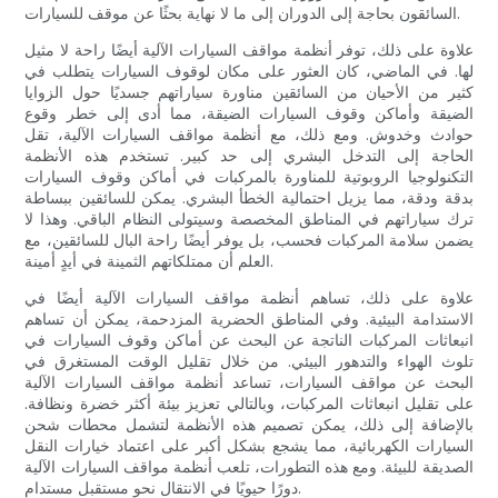
السائقون بحاجة إلى الدوران إلى ما لا نهاية بحثًا عن موقف للسيارات.
علاوة على ذلك، توفر أنظمة مواقف السيارات الآلية أيضًا راحة لا مثيل
لها. في الماضي، كان العثور على مكان لوقوف السيارات يتطلب في
كثير من الأحيان من السائقين مناورة سياراتهم جسديًا حول الزوايا
الضيقة وأماكن وقوف السيارات الضيقة، مما أدى إلى خطر وقوع
حوادث وخدوش. ومع ذلك، مع أنظمة مواقف السيارات الآلية، تقل
الحاجة إلى التدخل البشري إلى حد كبير. تستخدم هذه الأنظمة
التكنولوجيا الروبوتية للمناورة بالمركبات في أماكن وقوف السيارات
بدقة ودقة، مما يزيل احتمالية الخطأ البشري. يمكن للسائقين ببساطة
ترك سياراتهم في المناطق المخصصة وسيتولى النظام الباقي. وهذا لا
يضمن سلامة المركبات فحسب، بل يوفر أيضًا راحة البال للسائقين، مع
العلم أن ممتلكاتهم الثمينة في أيدٍ أمينة.
علاوة على ذلك، تساهم أنظمة مواقف السيارات الآلية أيضًا في
الاستدامة البيئية. وفي المناطق الحضرية المزدحمة، يمكن أن تساهم
انبعاثات المركبات الناتجة عن البحث عن أماكن وقوف السيارات في
تلوث الهواء والتدهور البيئي. من خلال تقليل الوقت المستغرق في
البحث عن مواقف السيارات، تساعد أنظمة مواقف السيارات الآلية
على تقليل انبعاثات المركبات، وبالتالي تعزيز بيئة أكثر خضرة ونظافة.
بالإضافة إلى ذلك، يمكن تصميم هذه الأنظمة لتشمل محطات شحن
السيارات الكهربائية، مما يشجع بشكل أكبر على اعتماد خيارات النقل
الصديقة للبيئة. ومع هذه التطورات، تلعب أنظمة مواقف السيارات الآلية
دورًا حيويًا في الانتقال نحو مستقبل مستدام.