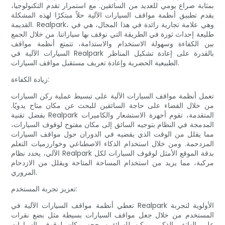
بمثابة صراع يومي للعديد من السائقين. مع استمرار تقدم التكنولوجيا،
يقدم تطبيق أنظمة مواقف السيارات الآلية حلاً مبتكرًا لهذه المشكلة
القديمة. Realpark، وهي علامة تجارية رائدة في هذا المجال، هي في
طليعة إحداث ثورة في الطريقة التي نوقف بها سياراتنا. من خلال الجمع
بين الكفاءة وسهولة الاستخدام والاستدامة، تتمتع أنظمة مواقف
السيارات الآلية في Realpark بالقدرة على إعادة تشكيل المناظر
الطبيعية الحضرية وإعادة تعريف مستقبل مواقف السيارات.
زيادة الكفاءة:
تعمل أنظمة مواقف السيارات الآلية على تبسيط عملية ركن السيارات
من خلال القضاء على حاجة السائقين للبحث عن مكان متاح يدويًا.
بفضل تقنية Realpark المتقدمة، تقوم أجهزة الاستشعار والكاميرات
المدمجة في النظام بتوجيه السائق إلى مكان مفتوح لوقوف السيارات،
مما يقلل من الوقت الذي يقضيه في الدوران حول مواقف السيارات
المزدحمة. ومن خلال استخدام الذكاء الاصطناعي وخوارزميات التعلم
الآلي، يحدد نظام Realpark بدقة الموقع الأمثل لوقوف السيارات لكل
مركبة، مما يزيد من استخدام المساحة المتاحة ويقلل من الازدحام
المروري.
تعزيز تجربة المستخدم:
تعطي أنظمة مواقف السيارات الآلية في Realpark الأولوية لتجربة
المستخدم من خلال جعل مواقف السيارات بسيطة مثل بضع نقرات
على الهاتف الذكي. يمكن للسائقين حجز مكان لوقوف السيارات