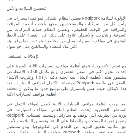
تحسين السلامة والأمن:
يعطي النظام التلقائي لمواقف السيارات في Realpark الأولوية لسلامة
وأمن كل من المركبات والمستخدمين. مجهز بأحدث أنظمة المراقبة
والمراقبة في الوقت الحقيقي، ويضمن النظام حماية المركبات من
السرقة والتخريب والأضرار. علاوة على ذلك، فإن القضاء على الخطأ
البشري في مواقف السيارات يقلل من مخاطر الحوادث، مما يوفر بيئة
أكثر أمانًا للمشاة والسائقين على حدٍ سواء.
إمكانات المستقبل:
مع تقدم التكنولوجيا، تتمتع أنظمة مواقف السيارات الآلية بالقدرة على
إحداث تحول أكبر في التنقل الحضري. ومع تكامل الذكاء الاصطناعي
وإنترنت الأشياء (IoT)، ستتطور هذه الأنظمة لإنشاء بنية تحتية ذكية
ومتصلة بالكامل لمواقف السيارات. تعد Realpark بالفعل في طليعة
هذا الابتكار، حيث تعمل باستمرار على توسيع حدود ما يمكن أن تحققه
أنظمة مواقف السيارات الآلية.
لقد برزت أنظمة مواقف السيارات الآلية كبديل لقواعد التنقل في
المناطق الحضرية. يُحدث النظام التلقائي لمواقف السيارات في
Realpark ثورة في الطريقة التي نوقف بها سياراتنا، وتبسيط العمليات،
وتعزيز تجربة المستخدم، والحفاظ على البيئة، وتحسين السلامة والأمن.
مع إمكانية تحقيق المزيد من التقدم في التكنولوجيا، يبدو مستقبل
مواقف السيارات واعدًا، وتقود Realpark الجهود نحو توفير مواقف