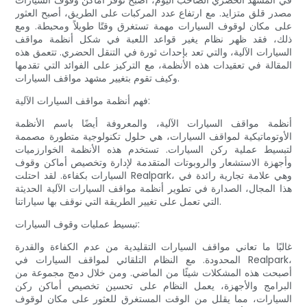
في المشهد الحضري الصاخب اليوم، أصبح توفر أماكن وقوف السيارات
مصدر قلق متزايد. مع ارتفاع عدد المركبات على الطريق، أصبح العثور
على مكان لوقوف السيارات مهمة تستغرق وقتًا طويلاً ومحبطة. ومع
ذلك، فقد ظهر نظام يغير قواعد اللعبة في شكل أنظمة مواقف
السيارات الآلية، والتي تعد بإحداث ثورة في التنقل الحضري. تتعمق هذه
المقالة في تعقيدات هذه الأنظمة، مع التركيز على الفوائد التي تقدمها
وكيف تقوم بتغيير مشهد مواقف السيارات.
فهم أنظمة مواقف السيارات الآلية:
أنظمة مواقف السيارات الآلية، والمعروفة أيضًا باسم الأنظمة
الأوتوماتيكية لمواقف السيارات، هي حلول تكنولوجية متطورة مصممة
لتبسيط عملية ركن السيارات. تستخدم هذه الأنظمة الخوارزميات
وأجهزة الاستشعار والروبوتات المتقدمة لإدارة وتخصيص أماكن وقوف
السيارات بكفاءة. لقد احتلت Realpark، وهي علامة تجارية رائدة في
هذا المجال، الصدارة في تطوير أنظمة مواقف السيارات الآلية الحديثة
التي تعمل على تغيير الطريقة التي نوقف بها سياراتنا.
تبسيط عمليات وقوف السيارات:
غالبًا ما تعاني مواقف السيارات التقليدية من عدم الكفاءة والقدرة
المحدودة. مع النظام التلقائي لمواقف السيارات في Realpark،
أصبحت هذه المشكلات شيئًا من الماضي. ومن خلال دمج مجموعة من
البرامج والأجهزة، يعمل النظام على تحسين تخصيص أماكن ركن
السيارات، مما يقلل من الوقت المستغرق للعثور على مكان لوقوف