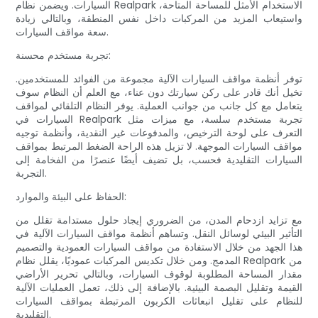
السيارات. ويضمن نظام Realpark الاستخدام الأمثل للمساحة المتاحة،
واستيعاب المزيد من المركبات داخل نفس المنطقة، وبالتالي زيادة
سعة مواقف السيارات.
تجربة مستخدم محسنة:
توفر أنظمة مواقف السيارات الآلية مجموعة من الفوائد للمستخدمين.
تخيل أنك قادر على ركن سيارتك دون عناء، مع العلم أن النظام سوف
يتعامل مع كل جانب من جوانب العملية. يوفر النظام التلقائي لمواقف
السيارات في Realpark تجربة مستخدم سلسة، مع ميزات مثل
التعرف على لوحة الترخيص، والمدفوعات غير النقدية، وأنظمة توجيه
مواقف السيارات الموجهة. لا تزيل هذه الراحة الضغط المرتبط بمواقف
السيارات التقليدية فحسب، بل تضيف أيضًا عنصرًا من الفخامة إلى
التجربة.
الحفاظ على البيئة والموارد:
مع تزايد ازدحام المدن، من الضروري إيجاد حلول مستدامة تقلل من
التأثير البيئي لوسائل النقل. وتساهم أنظمة مواقف السيارات الآلية في
هذا الجهد من خلال الاستفادة من مواقف السيارات العمودية والتصميم
المدمج. ومن خلال تكديس المركبات عموديًا، يقلل نظام Realpark من
مقدار المساحة المطلوبة لوقوف السيارات، وبالتالي تحرير الأراضي
القيمة وتقليل البصمة البيئية. بالإضافة إلى ذلك، تعمل العمليات الآلية
للنظام على تقليل انبعاثات الكربون المرتبطة بمواقف السيارات
التقليدية.