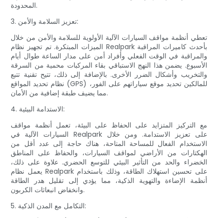
المحدودة.
3. تعزيز السلامة والأمن:
تعطي أنظمة مواقف السيارات الآلية الأولوية للسلامة والأمن من خلال
الميزات المبتكرة. تم تجهيز نظام Realpark بأحدث كاميرات المراقبة
والمراقبة في الوقت الفعلي وأفراد أمن على مدار الساعة طوال أيام
الأسبوع. يضمن هذا النهج الاستباقي بقاء المركبات محمية من السرقة
والتخريب وأشكال الضرر الأخرى. بالإضافة إلى ذلك، تتيح تقنية تتبع
نظام تحديد المواقع (GPS) للمالكين تحديد موقع سياراتهم على الفور،
مما يضيف طبقة إضافية من الأمان.
4. الاستدامة البيئية:
مع التركيز المتزايد على الحفاظ على البيئة، تعمل أنظمة مواقف
السيارات الآلية في Realpark على تعزيز الاستدامة. ومن خلال
الاستخدام الفعال للمساحة المتاحة، هناك حاجة إلى عدد أقل من
الهكتارات من الأراضي لمواقف السيارات، والحفاظ على المناطق
الخضراء والحد من التأثير البيئي للتوسع الحضري. علاوة على ذلك،
يعمل نظام Realpark على تحسين استهلاك الطاقة، وذلك باستخدام
أنظمة الإضاءة والتهوية الذكية، مما يؤدي إلى تقليل هدر الطاقة
وانخفاض انبعاثات الكربون.
5. التكامل مع المدن الذكية: