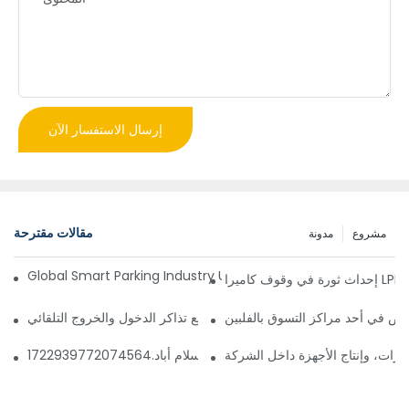
إرسال الاستفسار الآن
مقالات مقترحة
مشروع
مدونة
Global Smart Parking Industry Update for Third Quarter of 
ز
ص في أحد مراكز التسوق بالفلبين
 إدارة مواقف السيارات الذكي وآلة دفع تذاكر الدخول والخروج التلقائي
ارات، وإنتاج الأجهزة داخل الشركة
 مواقف السيارات قريبًا في إسلام أباد.1722939772074564