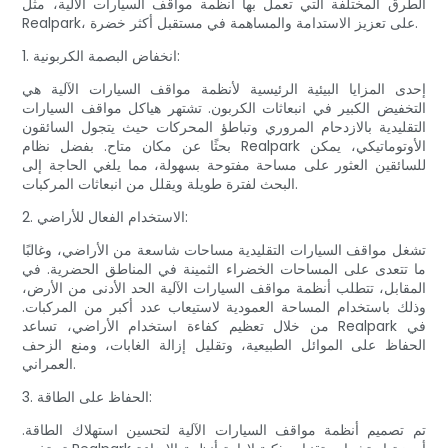
الطرق المختلفة التي تعمل بها أنظمة مواقف السيارات الآلية، مثل
Realpark، على تعزيز الاستدامة والمساهمة في مستقبل أكثر خضرة.
1. انخفاض البصمة الكربونية:
إحدى المزايا البيئية الرئيسية لأنظمة مواقف السيارات الآلية هي
التخفيض الكبير في انبعاثات الكربون. تشتهر هياكل مواقف السيارات
التقليدية بالازدحام المروري وتباطؤ المحركات حيث يتجول السائقون
بحثًا عن مكان متاح. بفضل نظام Realpark الأوتوماتيكي، يمكن
للسائقين العثور على مساحة مفتوحة بسهولة، مما يلغي الحاجة إلى
البحث لفترة طويلة ويقلل من انبعاثات المركبات.
2. الاستخدام الفعال للأراضي:
تشغل مواقف السيارات التقليدية مساحات شاسعة من الأراضي، وغالبًا
ما تتعدى على المساحات الخضراء الثمينة في المناطق الحضرية. في
المقابل، تتطلب أنظمة مواقف السيارات الآلية الحد الأدنى من الأرض،
وذلك باستخدام المساحة العمودية لاستيعاب عدد أكبر من المركبات.
من خلال تعظيم كفاءة استخدام الأراضي، تساعد Realpark في
الحفاظ على الموائل الطبيعية، وتقليل إزالة الغابات، ومنع الزحف
العمراني.
3. الحفاظ على الطاقة:
تم تصميم أنظمة مواقف السيارات الآلية لتحسين استهلاك الطاقة.