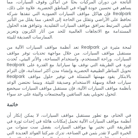
الناتجة عن دوران المركبات بحثًا عن أماكن وقوف السيارات، مما
يساهم في تحسين جودة الهواء في المناطق الحضرية. علاوة على ذلك،
فإن هياكل مواقف السيارات العمودية التي تنفذها شركة Realpark
تحافظ على الأراضي وتقلل من الحاجة إلى الحفر، مما يقلل من التأثير
البيئي المرتبط بمرافق مواقف السيارات التقليدية. وتتوافق هذه الحلول
المستدامة مع الاتجاهات العالمية للحد من آثار الكربون وتعزيز
الممارسات الصديقة للبيئة.
تعد أنظمة مواقف السيارات الآلية من Realpark لمحة مثيرة عن
مستقبل مواقف السيارات. من خلال مواجهة تحديات توفر مواقف
السيارات، وراحة المستخدم، واستخدام المساحة، والأثر البيئي، تُحدث
Realpark ثورة في الطريقة التي نوقف بها سياراتنا. مع القدرة على
تحويل المناظر الطبيعية الحضرية وإنشاء مدن أكثر استدامة، فإن التزام
Realpark بالابتكار يقود مهمتها المتمثلة في توفير حلول مواقف
سيارات فعالة وسهلة الاستخدام وصديقة للبيئة. وبينما نحتضن الوعد
بأنظمة مواقف السيارات الآلية، فإن مستقبل مواقف السيارات سيخضع
لتحول تحويلي يفيد السائقين والمجتمعات والبيئة على حد سواء.
خاتمة
في الختام، مع تطور مستقبل مواقف السيارات، لا يمكن إنكار أن
أنظمة مواقف السيارات الآلية تحمل إمكانات هائلة في إحداث ثورة في
الطريقة التي نختبر بها مواقف السيارات. بفضل ست سنوات من
الخبرة التي لا تقدر بثمن في الصناعة، تدرك شركتنا الفوائد العديدة التي