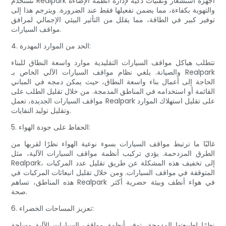
تستخدم Realpark أجهزة استشعار وتقنيات ذكية لإدارة أنظمة الإضاءة
والتهوية بكفاءة، مما يضمن تفعيلها فقط عند الضرورة. ويترجم هذا إلى
توفير كبير في الطاقة، مما يقلل من التأثير البيئي الإجمالي لمرافق
مواقف السيارات.
4. الحد من الموارد المهدرة:
تتطلب هياكل مواقف السيارات التقليدية موارد واسعة النطاق للبناء
والصيانة. يلغي نظام مواقف السيارات الآلي الخاص بـ Realpark
الحاجة إلى أعمال بناء واسعة النطاق، حيث يمكن دمجه في المباني
القائمة أو استخدامه في المناطق المدمجة. من خلال تقليل الطلب على
مواقف السيارات الجديدة، تعمل Realpark على تقليل استهلاك الموارد
وتقليل توليد النفايات.
5. الحفاظ على جودة الهواء:
غالبًا ما ترتبط مواقف السيارات بسوء نوعية الهواء نظرًا لقربها من
الطرق المزدحمة. يؤدي تركيب أنظمة مواقف السيارات الآلية، مثل
Realpark، إلى تخفيف هذه المشكلة عن طريق تقليل عدد المركبات
المتوقفة في مواقف السيارات. ومن خلال تقليل انبعاثات المركبات في
هذه المناطق، تساهم Realpark في هواء أنظف وبيئة حضرية أكثر
صحة.
6. تعزيز المساحات الخضراء:
نظرًا لطبيعتها المدمجة، توفر أنظمة مواقف السيارات الآلية مساحة