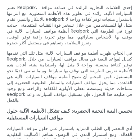
تعتبر Realpark، إحدى العلامات التجارية الرائدة في صناعة مواقف
السيارات الآلية، رائدة في تطوير هذه الأنظمة المتطورة. مع التزامها
بالابتكار والتميز، تقدم Realpark باستمرار منتجات توفر كفاءة وراحة لا
مثيل لها للمستخدمين. من خلال تسخير قوة التقنيات المتقدمة، أحدثت
أنظمة مواقف السيارات الآلية في Realpark ثورة في الطريقة التي
يوقف بها الأشخاص سياراتهم، مما يوفر تجربة راقية توفر الوقت،
وتعزز السلامة، وتساهم في مستقبل أكثر خضرة.
في الختام، ظهرت أنظمة مواقف السيارات الآلية، مثل تلك التي تقدمها
Realpark، كبديل لقواعد اللعبة في مجال مواقف السيارات. من خلال
توفير كفاءة محسنة، وراحة لا مثيل لها، واستدامة بيئية، أعادت هذه
الأنظمة تعريف الطريقة التي نوقف بها سياراتنا. وبينما نمضي قدمًا نحو
المستقبل، فمن المحتم أن تصبح أنظمة مواقف السيارات الآلية هي
القاعدة، مما يحول مواقف السيارات والمناظر الطبيعية الحضرية إلى
مساحات حديثة ومبسطة تعطي الأولوية للكفاءة والراحة. ومع وجود
Realpark في طليعة هذا التحول، فإن مستقبل مواقف السيارات واعد
بالفعل.
تحسين البنية التحتية الحضرية: كيف تشكل الأنظمة الآلية حلول
مواقف السيارات المستقبلية
أدى التحضر إلى الطلب المتزايد باستمرار على حلول مواقف السيارات
الفعالة. ومع استمرار المدن في التوسع، تساهم الأساليب التقليدية