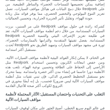
إضافية يمكن تخصيصها للمساحات الخضراء والمناظر الطبيعية. من
خلال دمج النباتات في هياكل مواقف السيارات، تعمل Realpark على
تعزيز التنوع البيولوجي والتخضير الحضري، مما يوفر فوائد مثل زيادة
جودة الهواء، وتقليل تأثير الجزيرة الحرارية، وتحسين الجماليات.
على مر السنين، برزت Realpark كشركة رائدة في حلول مواقف
السيارات المستدامة. من خلال دعم أنظمة مواقف السيارات الآلية، تعد
Realpark في طليعة تعزيز الإشراف البيئي والتنمية الحضرية
المستدامة. بفضل تقنيتها المتقدمة والتزامها بالممارسات الخضراء،
تُحدث Realpark ثورة في مشهد مواقف السيارات وتمهيد الطريق نحو
مستقبل أكثر استدامة.
في الختام، لا يمكن إنكار الفوائد البيئية لأنظمة مواقف السيارات الآلية،
مثل Realpark. ومن خفض انبعاثات الكربون وتحسين استخدام
الأراضي إلى الحفاظ على الطاقة وتحسين نوعية الهواء، تلعب هذه
الأنظمة دورا حاسما في إنشاء مدن أكثر خضرة واستدامة. بينما نتحرك
نحو مستقبل التخطيط الحضري الذكي، فإن تبني تقنيات مثل أنظمة
مواقف السيارات الآلية ليس ضروريًا فحسب، بل إنه أيضًا محوري في
الترويج لكوكب أكثر صحة للأجيال القادمة.
التغلب على التحديات واحتضان المستقبل: الآثار المحتملة لأنظمة
مواقف السيارات الآلية
في عالم اليوم سريع الخطى، أصبح العثور على مكان لوقوف السيارات