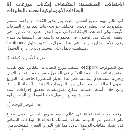
5) الاحتمالات المستقبلية: استكشاف إمكانات موزعات
البطاقات الأوتوماتيكية لمختلف التطبيقات
في عالم اليوم سريع الخطى، حيث يتم تقدير الكفاءة والراحة، تستمر
التكنولوجيا في التطور وتحويل مختلف جوانب حياتنا. يعد موزع البطاقات
الأوتوماتيكي أحد هذه الابتكارات التي لديها القدرة على إحداث ثورة في
أنظمة التحكم في الوصول في مجموعة واسعة من التطبيقات. تلتزم
Realpark، وهي علامة تجارية رائدة في هذا المجال، بتقديم حلول
مستقبلية تعمل على تبسيط وتعزيز إدارة الوصول.
1) تعزيز الأمن والكفاءة:
يستفيد موزع البطاقات التلقائي الذي تقدمه Realpark من التكنولوجيا
المتقدمة لتبسيط أنظمة التحكم في الوصول، مما يضمن تعزيز الأمان
وتجربة المستخدم المثالية. يلغي هذا الجهاز المتطور الحاجة إلى التوزيع
اليدوي للبطاقات، مما يقلل من الخروقات الأمنية والأخطاء البشرية.
ومن خلال أتمتة العملية، يمكن للمؤسسات تحقيق إجراءات أمنية
مشددة، ومنح الوصول فقط للموظفين المصرح لهم.
2) الحل لتوفير الوقت:
الوقت هو سلعة ثمينة في عالم اليوم سريع الخطى. يعمل موزع
البطاقات التلقائي Realpark على التخلص من المهمة الشاقة المتمثلة
في إصدار بطاقات الوصول يدويًا، مما يتيح التوزيع الفوري للمستخدمين.