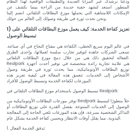
ودعنا نرشدك عبر المزايا العديدة والتطبيقات الواقعية لهذا النظام
المتطور. استعد لتشهد حقبة جديدة من الراحة بينما نكشف عن
الإمكانات اللامتناهية التي يحملها موزع البطاقات التلقائي. انضم إلينا
ونحن نحدث ثورة في طريقة وصولك إلى العالم من حولك.
1) تعزيز كفاءة الخدمة: كيف يعمل موزع البطاقات التلقائي على
تبسيط الوصول
في عالم اليوم سريع الخطى، الكفاءة هي مفتاح النجاح في أي صناعة.
تسعى الشركات جاهدة لتوفير تجارب سلسة لعملائها، وإحدى الطرق
الفعالة لتحقيق ذلك هي من خلال دمج موزع البطاقات التلقائي.
Realpark هي علامة تجارية رائدة متخصصة في توفير أحدث أجهزة
توزيع البطاقات الأوتوماتيكية، مما يحدث ثورة في طريقة وصول
الأشخاص إلى الخدمات. تتعمق هذه المقالة في كيفية تعزيز هذه
الموزعات لكفاءة الخدمة وتبسيط الوصول للأفراد.
تبسيط الوصول باستخدام موزع البطاقات التلقائي في Realpark:
توفر موزعات البطاقات الأوتوماتيكية من Realpark حلاً متطورًا لتبسيط
الوصول إلى الخدمات المتنوعة. بفضل القدرة على توزيع البطاقات أو
التذاكر الشخصية بسرعة، فإن هذه الموزعات تلغي الحاجة إلى المعالجة
اليدوية، مما يقلل أوقات الانتظار ويحسن كفاءة الخدمة بشكل عام.
1. تدفق الخدمة الفعال: