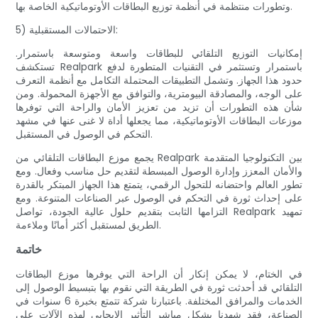
وتطورات منتظمة في أنظمة توزيع البطاقات الأوتوماتيكية الخاصة بها.
5) الاحتمالات المستقبلية:
إمكانيات التوزيع التلقائي للبطاقات واسعة ومتوسعة باستمرار.
تستكشف Realpark باستمرار وتستثمر في التقنيات المتطورة لدفع
حدود هذا الجهاز. وتشمل التطبيقات المحتملة التكامل مع أنظمة التعرف
على الوجه، والمصادقة البيومترية، والتوافق مع الأجهزة المحمولة. ومن
شأن هذه التطورات أن تزيد من تعزيز الأمان والراحة التي توفرها
موزعات البطاقات الأوتوماتيكية، مما يجعلها أداة لا غنى عنها في مشهد
التحكم في الوصول في المستقبل.
يجمع موزع البطاقات التلقائي من Realpark بين التكنولوجيا المتقدمة
والأمان المعزز وإدارة الوصول المبسطة لتقديم حل مناسب وفعال. ومع
تطور العالم واحتضانه للتحول الرقمي، يتمتع هذا الجهاز المبتكر بالقدرة
على إحداث ثورة في التحكم في الوصول عبر الصناعات المتنوعة. ومع
التزامها الثابت بتقديم حلول عالية الجودة، تواصل Realpark تمهيد
الطريق لمستقبل أكثر أمانًا وملاءمة.
خاتمة
في الختام، لا يمكن إنكار أن الراحة التي يوفرها موزع البطاقات
التلقائي قد أحدثت ثورة في الطريقة التي نقوم بها بتبسيط الوصول إلى
الخدمات والمرافق المختلفة. باعتبارنا شركة تتمتع بخبرة 6 سنوات في
الصناعة، فقد شهدنا بشكل مباشر التأثير الإيجابي لهذه الآلات على