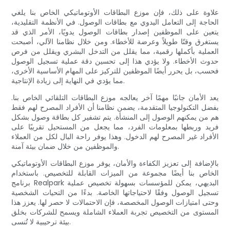
علاوة على ذلك، فإن موزع البطاقات الأوتوماتيكي الخاص بنا يلغي
الحاجة إلى التعامل اليدوي مع بطاقات الوصول. في الأنظمة التقليدية،
يتعين على الموظفين إصدار بطاقات الوصول يدويًا، الأمر الذي قد
يستغرق وقتًا طويلاً وعرضة للأخطاء. ومن خلال نظامنا الآلي، أصبحت
العملية بأكملها رقمية، مما يقلل من التدخل البشري ويقلل من فرص
حدوث الأخطاء. ولا يؤدي هذا إلى تحسين دقة عملية تسجيل الوصول
فحسب، بل يحرر أيضًا الموظفين للتركيز على المهام الأساسية الأخرى،
مما يؤدي في النهاية إلى زيادة الإنتاجية.
يعد الأمان جانبًا مهمًا آخر يعالجه موزع البطاقات التلقائي الخاص بنا.
بفضل التكنولوجيا المتقدمة، يضمن نظامنا أن الأفراد المصرح لهم فقط
هم من يمكنهم الوصول إلى المنشأة. يتم تشفير كل بطاقة وصول بشكل
فريد وربطها بمعلومات الفرد، مما يجعل من المستحيل تقريبًا على
الأفراد غير المصرح لهم الدخول. وهذا يوفر راحة البال لكل من العملاء
والموظفين من خلال ضمان بيئة آمنة.
بالإضافة إلى تعزيز الكفاءة والأمان، يوفر موزع البطاقات الأوتوماتيكي
الخاص بنا أيضًا مجموعة من الميزات القابلة للتخصيص. باستخدام
برنامج Realpark البديهي، يمكن للمؤسسات بسهولة تخصيص عملية
تسجيل الوصول وفقًا لاحتياجاتها الخاصة. بدءًا من التحيات الشخصية
وحتى امتيازات الوصول المخصصة، فإن الاحتمالات لا حصر لها. يعزز هذا
المستوى من التخصيص تجربة العملاء الشاملة ويسمح للشركات بخلق
بيئة ترحيبية لا تُنسى.