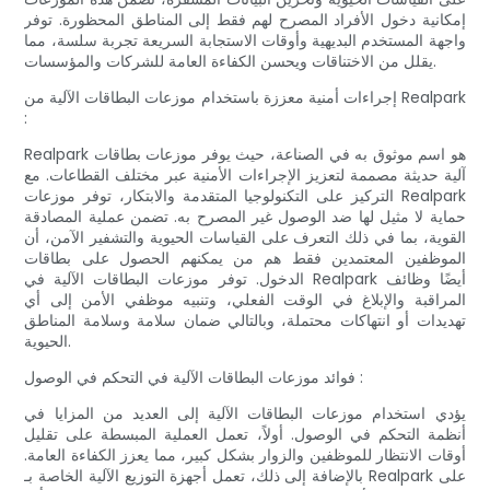
إمكانية دخول الأفراد المصرح لهم فقط إلى المناطق المحظورة. توفر
واجهة المستخدم البديهية وأوقات الاستجابة السريعة تجربة سلسة، مما
يقلل من الاختناقات ويحسن الكفاءة العامة للشركات والمؤسسات.
إجراءات أمنية معززة باستخدام موزعات البطاقات الآلية من Realpark
:
Realpark هو اسم موثوق به في الصناعة، حيث يوفر موزعات بطاقات
آلية حديثة مصممة لتعزيز الإجراءات الأمنية عبر مختلف القطاعات. مع
التركيز على التكنولوجيا المتقدمة والابتكار، توفر موزعات Realpark
حماية لا مثيل لها ضد الوصول غير المصرح به. تضمن عملية المصادقة
القوية، بما في ذلك التعرف على القياسات الحيوية والتشفير الآمن، أن
الموظفين المعتمدين فقط هم من يمكنهم الحصول على بطاقات
الدخول. توفر موزعات البطاقات الآلية في Realpark أيضًا وظائف
المراقبة والإبلاغ في الوقت الفعلي، وتنبيه موظفي الأمن إلى أي
تهديدات أو انتهاكات محتملة، وبالتالي ضمان سلامة وسلامة المناطق
الحيوية.
فوائد موزعات البطاقات الآلية في التحكم في الوصول :
يؤدي استخدام موزعات البطاقات الآلية إلى العديد من المزايا في
أنظمة التحكم في الوصول. أولاً، تعمل العملية المبسطة على تقليل
أوقات الانتظار للموظفين والزوار بشكل كبير، مما يعزز الكفاءة العامة.
بالإضافة إلى ذلك، تعمل أجهزة التوزيع الآلية الخاصة بـ Realpark على