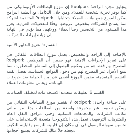
إن موزع البطاقات الأوتوماتيكي من Realpark يتجاوز مجرد الراحة؛
كما يوفر تجربة شخصية للعملاء. ومن خلال التكامل مع أنظمة البرامج
المتقدمة لشركة Realpark، يمكن للموزع جمع بيانات العملاء وتحليلها،
مما يسمح للشركات بتخصيص عروضها وفقًا للتفضيلات الفردية. يعزز
هذا المستوى من التخصيص رضا العملاء وولائهم، مما يؤدي في النهاية
إلى زيادة إيرادات الشركات.
القسم 5: تعزيز التدابير الأمنية
بالإضافة إلى الراحة والتخصيص، يعمل موزع البطاقات التلقائي في
Realpark على تعزيز الإجراءات الأمنية. فهو يضمن أن الموظفين
المصرح لهم فقط هم من يمكنهم الوصول إلى المناطق المحظورة، مما
يمنع الأفراد غير المصرح لهم من دخول المواقع الحساسة. بفضل تقنية
التشفير المتقدمة، يضمن الموزع أقصى قدر من الحماية ضد خروقات
البيانات، ويحمي معلومات العملاء.
القسم 6: تطبيقات متعددة الاستخدامات لمختلف الصناعات
لا يقتصر موزع البطاقات التلقائي من Realpark على صناعة واحدة؛
ويمكن تطبيقه عبر مجموعة واسعة من القطاعات. بدءًا من مباني
مكاتب الشركات والمجمعات السكنية وحتى مرافق النقل العام
والمتنزهات الترفيهية، تعمل هذه التكنولوجيا متعددة الاستخدامات على
تحسين سهولة الوصول في أي مكان. إن قابليته للتوسع وقابليته للتكيف
تجعله حلاً مثاليًا للشركات بجميع أحجامها.