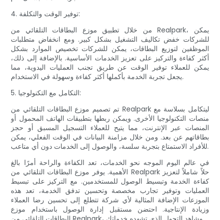
4. توفير الوقت والتكلفة:
من خلال تطبيق موزع البطاقات التلقائي من Realpark، يمكن
للشركات خفض تكاليف التشغيل بشكل كبير. ومع انخفاض متطلبات
الموظفين لتوزيع البطاقات، يمكن للشركات تخصيص الموارد بشكل
أكثر كفاءة والتركيز على تعزيز الخدمات الأساسية. بالإضافة إلى ذلك،
يمكن للعملاء توفير الوقت عن طريق تجنب العمليات اليدوية، مما
يجعل تجربة الخدمة بأكملها أكثر كفاءة وسهولة في الاستخدام.
5. التكامل مع التكنولوجيا:
تم تصميم موزع البطاقات التلقائي من Realpark ليتكامل بسلاسة مع
منصات التكنولوجيا الأخرى. ويمكن ربطها بتطبيقات الهاتف المحمول أو
المنصات عبر الإنترنت، مما يتيح للعملاء التسجيل المسبق أو حجز
بطاقاتهم عن بعد. ومن خلال مزامنة البيانات في الوقت الفعلي، يمكن
للأفراد الاستمتاع بتجربة سلسة، والوصول إلى الخدمات دون أي متاعب.
في عالم اليوم الموجه نحو الخدمات، تعد الكفاءة والراحة أمرًا بالغ
الأهمية. يوفر موزع البطاقات التلقائي من Realpark حلاً شاملاً لتعزيز
كفاءة الخدمة وتبسيط الوصول للمستخدمين. مع التركيز على تبسيط
العمليات وتوفير تجارب مخصصة وتحسين تدفق الخدمة، تعد هذه
الموزعات الإضافة المثالية لأي شركة تتطلع إلى تحسين رضا العملاء
وزيادة الإنتاجية. احتضن مستقبل إدارة الوصول باستخدام موزع
البطاقات التلقائي من Realpark، وشاهد التحول الذي تشهده خدماتك.