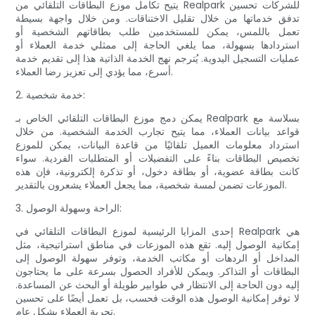
يتيح تكامل موزع البطاقات التلقائي من Realpark للشركات تحسين
تدفق خدماتها من خلال تقليل الاختناقات. ومن خلال واجهة بسيطة
تعمل باللمس، يمكن للمستخدمين طلب بطاقاتهم الشخصية أو
استردادها بسهولة، مما يلغي الحاجة إلى ممثلي خدمة العملاء أو
عمليات التسجيل اليدوية. يُترجم نهج الخدمة الذاتية هذا إلى تقديم خدمة
أسرع، مما يؤدي إلى تعزيز رضا العملاء.
2. خدمة شخصية:
يمكن دمج موزع البطاقات التلقائي الخاص بـ Realpark بسلاسة مع
قواعد بيانات العملاء، مما يتيح تجارب الخدمة الشخصية. من خلال
استرداد معلومات العميل تلقائيًا من قاعدة البيانات، يمكن للموزع
تخصيص البطاقات بناءً على التفضيلات أو المتطلبات الفردية. سواء
كانت بطاقة عضوية، أو بطاقة دخول، أو تذكرة إلكترونية، فإن هذه
الموزعات تضمن لمسة شخصية، مما يجعل العملاء يشعرون بالتقدير.
3. الراحة وسهولة الوصول:
إحدى المزايا الرئيسية لموزع البطاقات التلقائي في Realpark هي
إمكانية الوصول إليه. تقع هذه الموزعات في مناطق استراتيجية، مثل
المداخل أو الردهات أو مكاتب الخدمة، وتوفر سهولة الوصول إلى
البطاقات أو التذاكر. ويمكن للأفراد الحصول بسرعة على ما يحتاجون
إليه دون الحاجة إلى الانتظار في طوابير طويلة أو البحث عن المساعدة.
لا توفر إمكانية الوصول هذه الوقت فحسب، بل تعمل أيضًا على تحسين
تجربة العملاء بشكل عام.