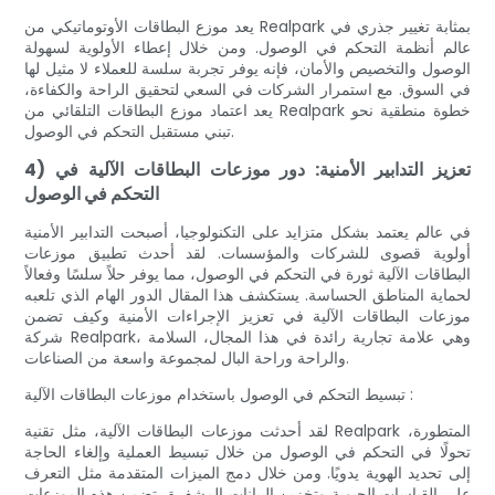
يعد موزع البطاقات الأوتوماتيكي من Realpark بمثابة تغيير جذري في
عالم أنظمة التحكم في الوصول. ومن خلال إعطاء الأولوية لسهولة
الوصول والتخصيص والأمان، فإنه يوفر تجربة سلسة للعملاء لا مثيل لها
في السوق. مع استمرار الشركات في السعي لتحقيق الراحة والكفاءة،
يعد اعتماد موزع البطاقات التلقائي من Realpark خطوة منطقية نحو
تبني مستقبل التحكم في الوصول.
4) تعزيز التدابير الأمنية: دور موزعات البطاقات الآلية في
التحكم في الوصول
في عالم يعتمد بشكل متزايد على التكنولوجيا، أصبحت التدابير الأمنية
أولوية قصوى للشركات والمؤسسات. لقد أحدث تطبيق موزعات
البطاقات الآلية ثورة في التحكم في الوصول، مما يوفر حلاً سلسًا وفعالاً
لحماية المناطق الحساسة. يستكشف هذا المقال الدور الهام الذي تلعبه
موزعات البطاقات الآلية في تعزيز الإجراءات الأمنية وكيف تضمن
شركة Realpark، وهي علامة تجارية رائدة في هذا المجال، السلامة
والراحة وراحة البال لمجموعة واسعة من الصناعات.
تبسيط التحكم في الوصول باستخدام موزعات البطاقات الآلية :
لقد أحدثت موزعات البطاقات الآلية، مثل تقنية Realpark المتطورة،
تحولًا في التحكم في الوصول من خلال تبسيط العملية وإلغاء الحاجة
إلى تحديد الهوية يدويًا. ومن خلال دمج الميزات المتقدمة مثل التعرف
على القياسات الحيوية وتخزين البيانات المشفرة، تضمن هذه الموزعات