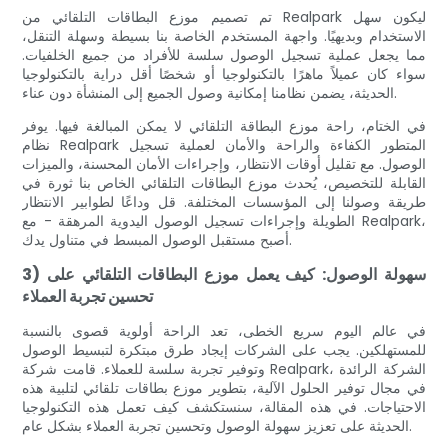
تم تصميم موزع البطاقات التلقائي من Realpark ليكون سهل
الاستخدام وبديهيًا. واجهة المستخدم الخاصة بنا بسيطة وسهلة التنقل،
مما يجعل عملية تسجيل الوصول سلسة للأفراد من جميع الخلفيات.
سواء كان عميلاً ماهرًا بالتكنولوجيا أو شخصًا أقل دراية بالتكنولوجيا
الحديثة، يضمن نظامنا إمكانية وصول الجميع إلى المنشأة دون عناء.
في الختام، راحة موزع البطاقة التلقائي لا يمكن المبالغة فيها. يوفر
نظام Realpark المتطور الكفاءة والراحة والأمان لعملية تسجيل
الوصول. مع تقليل أوقات الانتظار، وإجراءات الأمان المحسنة، والميزات
القابلة للتخصيص، يُحدث موزع البطاقات التلقائي الخاص بنا ثورة في
طريقة وصولنا إلى المؤسسات المختلفة. قل وداعًا لطوابير الانتظار
الطويلة وإجراءات تسجيل الوصول اليدوية المرهقة - مع Realpark،
أصبح مستقبل الوصول المبسط في متناول يدك.
3) سهولة الوصول: كيف يعمل موزع البطاقات التلقائي على
تحسين تجربة العملاء
في عالم اليوم سريع الخطى، تعد الراحة أولوية قصوى بالنسبة
للمستهلكين. يجب على الشركات إيجاد طرق مبتكرة لتبسيط الوصول
وتوفير تجربة سلسة للعملاء. قامت شركة Realpark، الشركة الرائدة
في مجال توفير الحلول الآلية، بتطوير موزع بطاقات تلقائي لتلبية هذه
الاحتياجات. في هذه المقالة، سنستكشف كيف تعمل هذه التكنولوجيا
الحديثة على تعزيز سهولة الوصول وتحسين تجربة العملاء بشكل عام.