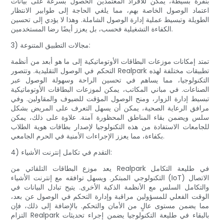
بنقرة بسيطة، يمكن للأفراد المعتمدين الحصول بسرعة على بيانات
اعتماد الوصول الخاصة بهم، مما يلغي الحاجة إلى طوابير الانتظار
الطويلة وتبسيط عملية إدارة الوصول الشاملة. وهذا لا يؤدي إلى تحسين
الكفاءة التشغيلية فحسب، بل يعزز أيضًا رضا المستخدمين.
3) مجالات التطبيق المتنوعة:
تمتد إمكانات موزعات البطاقات الأوتوماتيكية إلى ما هو أبعد من أنظمة
التحكم في الوصول التقليدية. وتتصور Realpark تطبيقات مختلفة لهذه
التكنولوجيا، مما يساهم في تحسين الراحة وسهولة الوصول عبر
الصناعات. في مباني المكاتب، يمكن لموزعات البطاقات الأوتوماتيكية
تبسيط إدارة الزوار، ومنح الوصول المؤقت للضيوف والمقاولين. وفي
مرافق الرعاية الصحية، يمكن أن يسهل التعرف على المريض بشكل
سلس ويضمن بقاء المناطق المحظورة آمنة. علاوة على ذلك، يمكن
للجامعات الاستفادة من هذه التكنولوجيا لإصدار بطاقات هوية الطلاب
بكفاءة، مما يعزز الإجراءات الأمنية في الحرم الجامعي.
4) التقدم في تكامل إنترنت الأشياء:
يعد موزع البطاقات التلقائي من Realpark في طليعة التكامل
التكنولوجي المبتكر. ويسهل توافقه مع إنترنت الأشياء (IoT) الاتصال
والتكامل السلس مع الأنظمة الذكية الأخرى. يتيح تبادل البيانات في
الوقت الفعلي للمسؤولين مراقبة وإدارة التحكم في الوصول عن بعد،
مما يضمن مستوى عالٍ من الأمان والتحكم. بالإضافة إلى ذلك، فإن
التزام Realpark بالبقاء في طليعة التكنولوجيا يضمن إجراء تحديثات