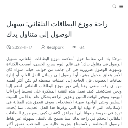
راحة موزع البطاقات التلقائي: تسهيل
الوصول إلى متناول يدك
2023-11-17
Realpark
64
مرحبًا بك في مقالتنا حول "ملاءمة موزع البطاقات التلقائي: تسهيل
الوصول في متناول يدك." في عالم اليوم سريع الخطى، أصبحت الكفاءة
وسهولة الوصول ضرورية في كل جانب من جوانب حياتنا. سواء كان
الأمر يتعلق بدخول مبنى، أو الوصول إلى وسائل النقل العام، أو إدارة
بطاقات العضوية، فإن الحاجة إلى عمليات مبسطة لم تكن أكثر أهمية
من أي وقت مضى. وهنا يأتي دور موزع البطاقات التلقائي. انضم إلينا
ونحن نستكشف كيف تعمل هذه التقنية المبتكرة على تبسيط إجراءاتنا
اليومية وتوفير الوقت الثمين وتعزيز الراحة بشكل عام. بدءًا من التثبيت
السلس وحتى الواجهة سهلة الاستخدام، سوف تتعمق هذه المقالة في
الإمكانيات التي لا نهاية لها التي يوفرها هذا الحل الحديث، مما يُحدث
ثورة في طريقة وصولنا إلى المرافق. اكتشف كيف يضع موزع البطاقات
التلقائي التحكم في راحة يدك، مما يسمح لك بالتنقل بسهولة عبر نقاط
الوصول المختلفة والاستمتاع بتجربة خالية من المتاعب. تعمق أكثر