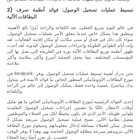
2) تبسيط عمليات تسجيل الوصول: فوائد أنظمة صرف
البطاقات الآلية
في عالم اليوم سريع الخطى، تعد الكفاءة والراحة أمرًا بالغ الأهمية.
وينطبق هذا بشكل خاص عندما يتعلق الأمر بعمليات تسجيل الوصول،
سواء كان ذلك في فندق أو مبنى مكاتب أو مكان إقامة الفعاليات. لقد
ولت أيام الطوابير الطويلة وإجراءات تسجيل الوصول اليدوية. لقد أحدث
ظهور أنظمة توزيع البطاقات الآلية ثورة في الطريقة التي نصل بها إلى
المؤسسات المختلفة، مما يجعل العملية أسرع وأكثر سلاسة وأكثر
ملاءمة.
في Realpark، نحن ندرك أهمية تبسيط عمليات تسجيل الوصول. يوفر
موزع البطاقات الأوتوماتيكي المتطور الخاص بنا فوائد الأتمتة في متناول
يدك مباشرةً. بلمسة واحدة فقط، يمكنك الوصول إلى عالم من الراحة
والكفاءة.
إحدى الفوائد الرئيسية لموزع البطاقات الأوتوماتيكي الخاص بنا هو تقليل
أوقات الانتظار. غالبًا ما تتضمن إجراءات تسجيل الوصول التقليدية
طوابير طويلة، الأمر الذي قد يكون محبطًا لكل من العملاء والموظفين.
بفضل نظامنا الآلي، تصبح عملية تسجيل الوصول سريعة بشكل لا
يصدق. يمكن للعملاء ببساطة إدخال معلوماتهم وسيقوم موزع البطاقة
الآلي بتزويدهم بسرعة ببطاقة الوصول الخاصة بهم. وهذا لا يوفر الوقت
فحسب، بل يعزز أيضًا رضا العملاء.