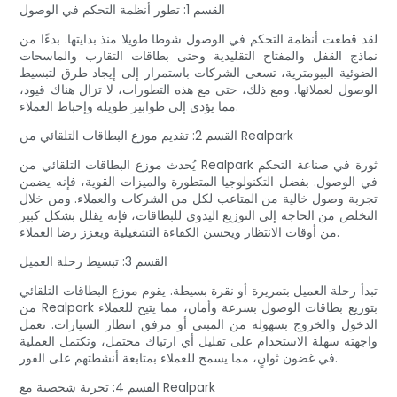
القسم 1: تطور أنظمة التحكم في الوصول
لقد قطعت أنظمة التحكم في الوصول شوطا طويلا منذ بدايتها. بدءًا من
نماذج القفل والمفتاح التقليدية وحتى بطاقات التقارب والماسحات
الضوئية البيومترية، تسعى الشركات باستمرار إلى إيجاد طرق لتبسيط
الوصول لعملائها. ومع ذلك، حتى مع هذه التطورات، لا تزال هناك قيود،
مما يؤدي إلى طوابير طويلة وإحباط العملاء.
القسم 2: تقديم موزع البطاقات التلقائي من Realpark
يُحدث موزع البطاقات التلقائي من Realpark ثورة في صناعة التحكم
في الوصول. بفضل التكنولوجيا المتطورة والميزات القوية، فإنه يضمن
تجربة وصول خالية من المتاعب لكل من الشركات والعملاء. ومن خلال
التخلص من الحاجة إلى التوزيع اليدوي للبطاقات، فإنه يقلل بشكل كبير
من أوقات الانتظار ويحسن الكفاءة التشغيلية ويعزز رضا العملاء.
القسم 3: تبسيط رحلة العميل
تبدأ رحلة العميل بتمريرة أو نقرة بسيطة. يقوم موزع البطاقات التلقائي
من Realpark بتوزيع بطاقات الوصول بسرعة وأمان، مما يتيح للعملاء
الدخول والخروج بسهولة من المبنى أو مرفق انتظار السيارات. تعمل
واجهته سهلة الاستخدام على تقليل أي ارتباك محتمل، وتكتمل العملية
في غضون ثوانٍ، مما يسمح للعملاء بمتابعة أنشطتهم على الفور.
القسم 4: تجربة شخصية مع Realpark