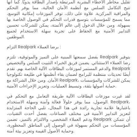
تقليل مخاطر الأخطاء البشرية المرتبطة بإصدار البطاقة يدويًا. كما أنها
تتيح التكامل السلس مع أنظمة الأمان الحالية، مما يوفر التحكم
والمراقبة المركزية. علاوة على ذلك، توفر الموزعات إمكانية التوسع،
مما يسمح للمؤسسات بتوسيع قدرات التحكم في الوصول الخاصة بها
بسهولة. ومن خلال الدخول إلى عالم الأتمتة، يمكن للشركات تحسين
التدابير الأمنية مع الحفاظ على تجربة سهلة الاستخدام لجميع
الموظفين.
التزام Realpark برضا العملاء :
بفضل سمعتها المبنية على التميز والموثوقية، تلتزم Realpark بتوفير
رضا العملاء الاستثنائي. يضمن فريق الخبراء التثبيت السلس والتخصيص
والدعم المستمر لموزعات البطاقات الآلية الخاصة بهم. تقدم Realpark
أيضًا تحديثات منتظمة للبرامج لضمان بقاء أنظمتها في طليعة تكنولوجيا
الأمان. ومن خلال الشراكة مع Realpark، يمكن للشركات والمؤسسات
حماية أصولها بثقة، وتبسيط العمليات، وتعزيز الإجراءات الأمنية.
لقد غيرت موزعات البطاقات الآلية طريقة التعامل مع التحكم في
الوصول، مما يوفر حلولاً فعالة وآمنة وسهلة الاستخدام. Realpark،
باعتبارها علامة تجارية رائدة في هذا المجال، تلبي الحاجة المتزايدة
لتعزيز التدابير الأمنية في مختلف الصناعات. بفضل أحدث التقنيات،
ودعم العملاء الشخصي، والالتزام بالتميز، تضمن Realpark أن تتمكن
المؤسسات من التحكم بسهولة في الوصول إلى المناطق المحظورة،
وحماية الأصول القيمة وتعزيز بيئة آمنة.