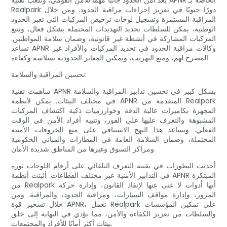
يعد أمن الحدود جانبًا مهمًا للأمن القومي، وتلعب تقنية APNR الخاصة بـ
Realpark دورًا حيويًا في تعزيز إجراءات مراقبة الحدود. ومن خلال
المراقبة المستمرة وتسجيل لوحات ترخيص المركبات التي تعبر الحدود
الوطنية، يمكن للسلطات تحديد التهديدات المحتملة بشكل فعال، وتتبع
المركبات المشاركة في أنشطة غير قانونية، وضمان سلامة المواطنين.
تساعد APNR وكالات مراقبة الحدود في تحديد المركبات والأفراد غير
المصرح لهم، ومنع التهريب، وتمكين المعابر الحدودية بسلاسة وكفاءة.
تحسين المراقبة والسلامة:
ساهمت تقنية APNR بشكل كبير في تحسين تدابير المراقبة والسلامة
في مختلف البيئات. يمكن لأنظمة APNR المتقدمة من Realpark
المجهزة بكاميرات عالية الدقة وخوارزميات ذكية اكتشاف المركبات
المشبوهة والتعرف عليها على الفور، وتنبيه أفراد الأمن في الوقت
الفعلي. ويساعد هذا النهج الاستباقي على منع الخروقات الأمنية
المحتملة، وضمان السلامة العامة في المطارات والمباني الحكومية
ومراكز التسوق وغيرها من المناطق شديدة الأمان.
أحدثت التطورات في تقنية التعرف التلقائي على أرقام اللوحات ثورة
في التدابير الأمنية عبر مختلف القطاعات. أثبتت أنظمة APNR المبتكرة
من Realpark أنها أدوات لا غنى عنها لإنفاذ القانون، وإدارة حركة
المرور، وإدارة مواقف السيارات، ومراقبة الحدود، والمراقبة. ومن
خلال تسخير قوة APNR، تعمل Realpark على تمكين المؤسسات
والسلطات من تعزيز الكفاءة والأمن، مما يؤدي في النهاية إلى خلق
بيئات أكثر أمانًا للأفراد والمجتمعات.