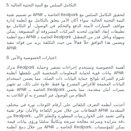
5. التكامل السلس مع البنية التحتية الحالية:
تم تصميم تقنية APNR الخاصة بـ Realpark لتحقيق التكامل السلس مع
البنية التحتية الحالية. سواء أكان الأمر يتعلق بالتكامل مع أنظمة إدارة
مواقف السيارات لأتمتة الدفع والتحكم في الوصول، أو التكامل مع
تطبيقات إنفاذ القانون لتحديد المركبات المسروقة أو المشبوهة، يمكن
دمج أنظمة APNR الخاصة بـ Realpark بسهولة وبأقل قدر من التعطيل.
ويضمن هذا التوافق حلاً فعالاً من حيث التكلفة يزيد من فوائد تنفيذ
APNR.
6. اعتبارات الخصوصية والأمن:
تدرك Realpark أهمية الخصوصية وتستخدم إجراءات تشفير وحماية
بيانات قوية لحماية المعلومات الشخصية التي تلتقطها أنظمة APNR.
تلتزم الشركة بلوائح حماية البيانات ذات الصلة، مما يضمن استخدام
البيانات المجمعة للأغراض المصرح بها فقط. علاوة على ذلك، تم تجهيز
تقنية APNR الخاصة بـ Realpark بميزات أمان متقدمة، مما يحمي
النظام من الوصول غير المصرح به أو التلاعب به.
أحدثت أنظمة التعرف التلقائي على أرقام اللوحات ثورة في مختلف
القطاعات من خلال تعزيز الكفاءة والأمان. توفر تقنية APNR المتقدمة
من Realpark، والتي تعتمد على الخوارزميات المتطورة والتعلم الآلي،
دقة متزايدة وسرعة معالجة سريعة وتكاملًا سلسًا ورؤى بيانات قيمة.
من خلال دمج أنظمة APNR الخاصة بـ Realpark، يمكن للمؤسسات