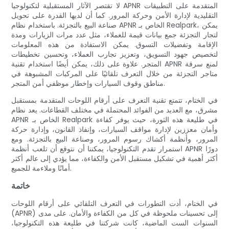
لا تقتصر الآثار المستقبلية لتكنولوجيا APNR المتقدمة على التطبيقات
التقليدية لإدارة الأمن وحركة المرور. كما أن لديها القدرة على تحويل
صناعة البيع بالتجزئة. باستخدام نظام APNR الخاص بـ Realpark، يمكن
لتجار التجزئة جمع بيانات قيمة للعملاء، مثل عدد مرات الزيارات ومدة
الإقامة وتفضيلات التسوق. يمكن الاستفادة من هذه المعلومات
لتخصيص جهود التسويق، وتعزيز تجارب العملاء، وتحسين تخطيطات
المتجر. علاوة على ذلك، يمكن أيضًا استخدام تقنية APNR لمنع سرقة
متاجر التجزئة من خلال التعرف تلقائيًا على المركبات المشبوهة في
مناطق وقوف السيارات وإخطار موظفي أمن المتجر.
في الختام، تتمتع تقنية التعرف على أرقام اللوحات المتقدمة بمستقبل
مشرق، مع العديد من الفوائد المحتملة في مختلف القطاعات. يعد نظام
APNR الخاص بـ Realpark في طليعة هذه الثورة، حيث يوفر كفاءة
وأمان معززين لإدارة مواقف السيارات، وإنفاذ القانون، وإدارة حركة
المرور، وأنظمة أكشاك رسوم المرور، وصناعة البيع بالتجزئة. ومع
استمرار تقدم التكنولوجيا، يمكننا أن نتوقع أن تلعب أنظمة APNR دورًا
أكثر أهمية في تشكيل مستقبل الأمن والكفاءة، مما يؤدي إلى عالم أكثر
أمانًا وملاءمة للجميع.
خاتمة
في الختام، أدت التطورات في التعرف التلقائي على أرقام اللوحات
(APNR) إلى تحسينات ملحوظة في كل من الكفاءة والأمان. على مدى
السنوات الست الماضية، كانت شركتنا في طليعة هذه التكنولوجيا،