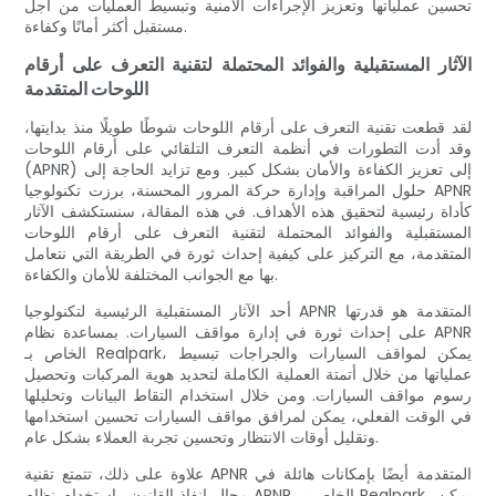
تحسين عملياتها وتعزيز الإجراءات الأمنية وتبسيط العمليات من أجل
مستقبل أكثر أمانًا وكفاءة.
الآثار المستقبلية والفوائد المحتملة لتقنية التعرف على أرقام
اللوحات المتقدمة
لقد قطعت تقنية التعرف على أرقام اللوحات شوطًا طويلًا منذ بدايتها،
وقد أدت التطورات في أنظمة التعرف التلقائي على أرقام اللوحات
(APNR) إلى تعزيز الكفاءة والأمان بشكل كبير. ومع تزايد الحاجة إلى
حلول المراقبة وإدارة حركة المرور المحسنة، برزت تكنولوجيا APNR
كأداة رئيسية لتحقيق هذه الأهداف. في هذه المقالة، سنستكشف الآثار
المستقبلية والفوائد المحتملة لتقنية التعرف على أرقام اللوحات
المتقدمة، مع التركيز على كيفية إحداث ثورة في الطريقة التي نتعامل
بها مع الجوانب المختلفة للأمان والكفاءة.
أحد الآثار المستقبلية الرئيسية لتكنولوجيا APNR المتقدمة هو قدرتها
على إحداث ثورة في إدارة مواقف السيارات. بمساعدة نظام APNR
الخاص بـ Realpark، يمكن لمواقف السيارات والجراجات تبسيط
عملياتها من خلال أتمتة العملية الكاملة لتحديد هوية المركبات وتحصيل
رسوم مواقف السيارات. ومن خلال استخدام التقاط البيانات وتحليلها
في الوقت الفعلي، يمكن لمرافق مواقف السيارات تحسين استخدامها
وتقليل أوقات الانتظار وتحسين تجربة العملاء بشكل عام.
علاوة على ذلك، تتمتع تقنية APNR المتقدمة أيضًا بإمكانات هائلة في
مجال إنفاذ القانون. باستخدام نظام APNR الخاص بـ Realpark، يمكن