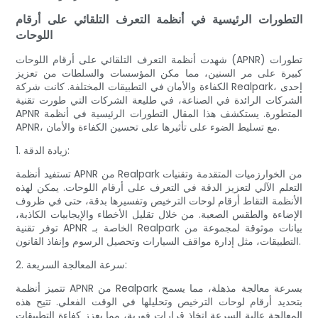
التطورات الرئيسية في أنظمة التعرف التلقائي على أرقام
اللوحات
شهدت أنظمة التعرف التلقائي على أرقام اللوحات (APNR) تطورات
كبيرة على مر السنين، مما مكن المؤسسات والسلطات من تعزيز
الكفاءة والأمان في التطبيقات المختلفة. كانت شركة Realpark، إحدى
الشركات الرائدة في الصناعة، في طليعة الشركات التي طورت تقنية
APNR المتطورة. يستكشف هذا المقال التطورات الرئيسية في أنظمة
APNR، مع تسليط الضوء على تأثيرها على تحسين الكفاءة والأمان.
1. زيادة الدقة:
تستفيد أنظمة APNR من Realpark من الخوارزميات المتقدمة وتقنيات
التعلم الآلي لتعزيز الدقة في التعرف على أرقام اللوحات. يمكن لهذه
الأنظمة التقاط أرقام لوحات الترخيص وتفسيرها بدقة، حتى في ظروف
الإضاءة والطقس الصعبة. من خلال تقليل الأخطاء والإيجابيات الكاذبة،
توفر تقنية APNR الخاصة بـ Realpark بيانات موثوقة لمجموعة من
التطبيقات، مثل إدارة مواقف السيارات وتحصيل الرسوم وإنفاذ القانون.
2. سرعة المعالجة السريعة:
تتميز أنظمة APNR من Realpark بسرعة معالجة مذهلة، مما يسمح
بتحديد أرقام لوحات الترخيص وتحليلها في الوقت الفعلي. تتيح هذه
المعالجة عالية السرعة اتخاذ قرارات فورية، مما يعزز كفاءة التطبيقات