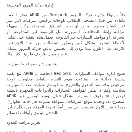
إدارة حركة المرور المحسنة:
توفر أنظمة APNR من Realpark حلاً موثوقًا لإدارة حركة المرور
بكفاءة. من خلال التسجيل التلقائي للوحات ترخيص المركبات التي تمر
عبر أكشاك رسوم المرور أو بعض المناطق المحددة، يمكن بسهولة
مراقبة وإنفاذ المخالفات المرورية مثل الرسوم غير المدفوعة، أو
السرعة، أو مواقف السيارات غير القانونية. تعمل هذه التقنية على تقليل
الأخطاء البشرية بشكل كبير وتمكن السلطات من اتخاذ الإجراءات
اللازمة على الفور، مما يؤدي إلى تحسين تدفق حركة المرور بشكل
عام وضمان ظروف طريق أكثر أمانًا.
تحسين إدارة مواقف السيارات:
مع تقنية APNR الخاصة بـ Realpark، تصبح إدارة مواقف السيارات
سلسة وخالية من المتاعب. يقوم النظام بالتقاط معلومات لوحة
الترخيص بدقة عند الدخول والخروج، مما يسهل عمليات صف السيارات
بسلاسة وكفاءة. يمكن لمواقف السيارات والجراجات المجهزة بأنظمة
APNR فرض لوائح وقوف السيارات بشكل فعال، ومنع الوصول غير
المصرح به، وتحديد موقع المركبات المتوقفة بسرعة في حالة الطوارئ.
وهذا لا يعزز الأمان فحسب، بل يعزز أيضًا تجربة العملاء من خلال تقليل
التدخل اليدوي وأوقات الانتظار.
تعزيز مراقبة الحدود: