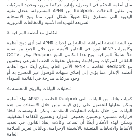
مثل أنظمة التحكم في الوصول، وإدارة حركة المرور، وتحديد المركبات
المسروقة. بفضل تقنية APNR من Realpark، يتم تقليل التدخلات
اليدوية التي تستغرق وقتًا طويلاً بشكل كبير، مما يتيح الاستجابة
السريعة للتهديدات الأمنية والمخالفات المرورية.
3. التكامل مع أنظمة المراقبة:
لقد أدى دمج أنظمة APNR مع البنية التحتية للمراقبة الحالية إلى إحداث
ثورة في التدابير الأمنية. من خلال الجمع بين تقنية APNR وكاميرات
CCTV، توفر Realpark حلاً شاملاً للمراقبة. يتيح هذا التكامل التتبع
التلقائي للمركبات ومراقبتها، وتسهيل تحقيقات الطب الشرعي وتحسين
الأمن العام. يمكن أيضًا دمج أنظمة APNR الخاصة بـ Realpark مع
أنظمة الإنذار، مما يؤدي إلى إطلاق تنبيهات للوصول غير المصرح به أو
وجود مركبات مدرجة في القائمة السوداء.
4. تحليلات البيانات والرؤى المحسنة:
تولد أنظمة APNR الخاصة بـ Realpark كميات هائلة من البيانات التي
يمكن تحليلها للحصول على رؤى قيمة. ومن خلال الاستفادة من هذه
البيانات من خلال تقنيات التحليلات المتقدمة، يمكن للمؤسسات اتخاذ
قرارات مستنيرة وتحسين تخصيص الموارد وتحسين الكفاءة التشغيلية.
ويمكن لهذه الأفكار أيضًا أن تساعد وكالات إنفاذ القانون في تحديد
الأنماط والاتجاهات المتعلقة بالأنشطة الإجرامية، وبالتالي تعزيز السلامة
العامة.