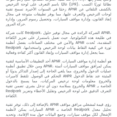
غالبًا باسم التعرف على لوحة الترخيص (LPR)، نظامًا ثوريًا اكتسب
زخمًا في السنوات الأخيرة. تسمح تقنية APNR بالكشف التلقائي عن
لوحات الترخيص والتعرف عليها، مما يوفر تطبيقات متنوعة في مجال
إنفاذ القانون، وإدارة مواقف السيارات، وتحصيل رسوم المرور، وإدارة
حركة المرور.
كانت شركة Realpark، الشركة الرائدة في مجال توفير حلول APNR،
في طليعة هذه التكنولوجيا، حيث تعمل باستمرار على تعزيز الكفاءة
والأمن في مختلف الصناعات. بفضل أنظمة APNR المتقدمة، تُحدث
Realpark ثورة في كيفية التقاط بيانات لوحة الترخيص واستخدامها،
مما يجعل إدارة مواقف السيارات وإنفاذ القانون أكثر كفاءة وفعالية.
أحد التطبيقات الأساسية لتقنية APNR هو أنظمة إدارة مواقف السيارات.
ومن خلال تطبيق أنظمة APNR، يمكن لمرافق مواقف السيارات أتمتة
عمليات الدخول والخروج، مما يلغي الحاجة إلى إصدار التذاكر يدويًا أو
التحكم في الوصول. تلتقط كاميرات ANPR المثبتة عند نقاط الدخول
والخروج معلومات لوحة ترخيص المركبات، مما يسمح بالدخول
والخروج بسلاسة دون أي تدخل بشري. تضمن تقنية APNR الخاصة بـ
Realpark التعرف الدقيق على لوحة الترخيص وتقليل الأخطاء وتعزيز
الكفاءة.
بالإضافة إلى ذلك، توفر تقنية APNR رؤى قيمة لمشغلي مرافق مواقف
السيارات. يمكن لأنظمة APNR الخاصة بـ Realpark تحليل معدل
الإشغال لكل موقف سيارات، وجمع البيانات حول مدة الإقامة، وتحديد