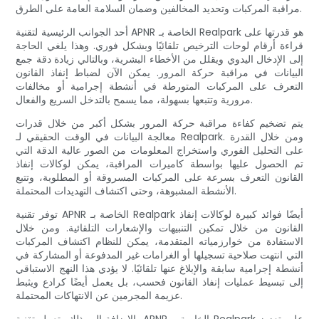
مراقبة المركبات وتحديد المخالفين وضمان السلامة العامة على الطرق.
أحد الجوانب الرئيسية لتقنية APNR الخاصة بـ Realpark هو قدرتها على
قراءة أرقام لوحات الترخيص تلقائيًا وبشكل فوري. وهذا يلغي الحاجة
إلى الإدخال اليدوي ويقلل من الأخطاء البشرية، وبالتالي زيادة دقة جمع
البيانات في مراقبة حركة المرور. يمكن الآن لضباط إنفاذ القانون
التعرف على المركبات المتورطة في أنشطة إجرامية أو مخالفات
مرورية وتتبعها بسهولة، مما يسمح بالتدخل السريع والفعال.
يتم تضخيم كفاءة مراقبة حركة المرور بشكل أكبر من خلال قدرات
معالجة البيانات في الوقت الحقيقي لـ Realpark. ومن خلال القدرة
على التحليل الفوري واستخراج المعلومات من الصور عالية الدقة التي
تم الحصول عليها بواسطة كاميرات المراقبة، يمكن لوكالات إنفاذ
القانون التعرف بسرعة على المركبات المسروقة أو المطلوبة، وتتبع
الأنشطة المشبوهة، وحتى اكتشاف التهديدات المحتملة.
توفر تقنية APNR الخاصة بـ Realpark أيضًا فوائد كبيرة لوكالات إنفاذ
القانون من خلال تمكين التنبيهات والإشعارات التلقائية. ومن خلال
الاستفادة من خوارزمياته المتقدمة، يمكن للنظام اكتشاف المركبات
التي انتهت صلاحية تسجيلها أو الغرامات غير المدفوعة أو المشاركة في
أنشطة إجرامية سابقة والإبلاغ عنها تلقائيًا. لا يؤدي هذا النهج الاستباقي
إلى تبسيط عمليات إنفاذ القانون فحسب، بل يعمل أيضًا كرادع ويثبط
عزيمة المجرمين عن الانتهاكات المحتملة.