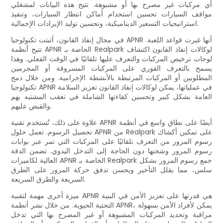
أي مركبات غير مصرح بها أو مشبوهة. تتيح هذه البيانات لمشغلي
مواقف السيارات تحسين استخدام أماكن انتظار السيارات، وتنفيذ
استراتيجيات التسعير الديناميكية، وتحسين توليد الإيرادات الإجمالية.
في مجال إنفاذ القانون، أثبتت تكنولوجيا APNR أنها غيرت قواعد اللعبة.
تتيح أنظمة APNR الخاصة بـ Realpark لوكالات إنفاذ القانون اكتشاف
لوحات ترخيص المركبات والتعرف عليها تلقائيًا في الوقت الفعلي. وهذا
يسمح بالتعرف الفوري على المركبات المسروقة أو المجرمين
المطلوبين أو المركبات المرتبطة بالأنشطة الإجرامية. ومن خلال دمج
تكنولوجيا APNR في عملياتها، يمكن لوكالات إنفاذ القانون تعزيز السلامة
العامة بشكل كبير وتحسين كفاءتها الشاملة في تعقب المشتبه بهم
والقبض عليهم.
علاوة على ذلك، تُستخدم تقنية APNR أيضًا على نطاق واسع في أنظمة
تحصيل الرسوم. تعمل حلول APNR من Realpark على تمكين أكشاك
رسوم المرور من التعرف تلقائيًا على المركبات التي تمر عبر بوابات
رسوم المرور وشحنها دون الحاجة إلى التدخل اليدوي. تضمن الدقة
العالية لكاميرات APNR الخاصة بـ Realpark جمع رسوم المرور بشكل
سلس، مما يقلل التأخير ويحسن تدفق حركة المرور على الطرق
السريعة والطرق السريعة.
ميزة أخرى مهمة لتقنية APNR هي قدرتها على تعزيز الأمن في البنية
التحتية الحيوية. من خلال نشر أنظمة APNR، يمكن لأفراد الأمن بسهولة
مراقبة وتحديد المركبات المشبوهة أو غير المصرح بها التي تدخل