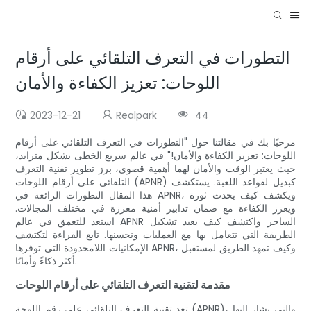
التطورات في التعرف التلقائي على أرقام
اللوحات: تعزيز الكفاءة والأمان
2023-12-21
Realpark
44
مرحبًا بك في مقالتنا حول "التطورات في التعرف التلقائي على أرقام
اللوحات: تعزيز الكفاءة والأمان!" في عالم سريع الخطى بشكل متزايد،
حيث يعتبر الوقت والأمان لهما أهمية قصوى، برز تطوير تقنية التعرف
التلقائي على أرقام اللوحات (APNR) كبديل لقواعد اللعبة. يستكشف
هذا المقال التطورات الرائعة في APNR، ويكشف كيف يحدث ثورة
ويعزز الكفاءة مع ضمان تدابير أمنية معززة في مختلف المجالات.
استعد للتعمق في عالم APNR الساحر واكتشف كيف يعيد تشكيل
الطريقة التي نتعامل بها مع العمليات ونحسنها. تابع القراءة لتكتشف
الإمكانيات اللامحدودة التي توفرها APNR، وكيف تمهد الطريق لمستقبل
أكثر ذكاءً وأمانًا.
مقدمة لتقنية التعرف التلقائي على أرقام اللوحات
تعد تقنية التعرف التلقائي على رقم اللوحة (APNR)، والتي يشار إليها