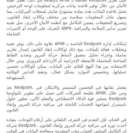
بالإضافة إلى ذلك، تعمل تقنية APNR الخاصة بـ Realpark على تعزيز
الأمان من خلال توفير قاعدة بيانات مركزية لمعلومات لوحة الترخيص.
تعمل قاعدة البيانات هذه بمثابة مستودع شامل لسجلات المركبات، مما
يسهل تبادل المعلومات بسلاسة بين مختلف وكالات إنفاذ القانون،
وتسريع التحقيقات. يضمن التكامل مع أنظمة الأمان الأخرى، مثل تقنية
التعرف على الوجه أو كاميرات ANPR، تعزيز تدابير السلامة والمراقبة
الشاملة.
علاوة على ذلك، توفر تقنية APNR الخاصة بـ Realpark إمكانات إدارة
وتحليلات فعالة للبيانات. يتيح ذلك لوكالات إنفاذ القانون إصدار تقارير
شاملة وإجراء تحليل متعمق لأنماط حركة المرور وتحديد النقاط
الساخنة المحتملة للأنشطة الإجرامية أو الازدحام المروري. ومن خلال
الاستفادة من هذا النهج القائم على البيانات، يمكن للوكالات تحسين
عملياتها، وتخصيص الموارد بشكل فعال، وتنفيذ التدابير الوقائية
المستهدفة.
تعد Realpark، بفضل تفانيها في التحسين المستمر والابتكار، في
طليعة الشركات التي تعمل على تطوير تكنولوجيا APNR. ومن خلال
تسخير قوة الذكاء الاصطناعي والتعلم الآلي، تتطور حلول Realpark
باستمرار لمواجهة التحديات الناشئة في مراقبة حركة المرور وإنفاذ
القانون.
في الختام، فإن التقدم في التعرف التلقائي على أرقام اللوحات، بقيادة
شركة Realpark، أحدث ثورة في مراقبة حركة المرور وإنفاذ القانون.
إن التكامل السلس للخوارزميات المتقدمة ومعالجة البيانات في الوقت