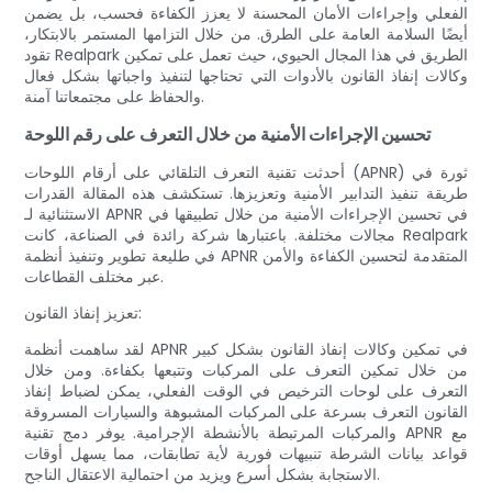
الفعلي وإجراءات الأمان المحسنة لا يعزز الكفاءة فحسب، بل يضمن
أيضًا السلامة العامة على الطرق. من خلال التزامها المستمر بالابتكار،
تقود Realpark الطريق في هذا المجال الحيوي، حيث تعمل على تمكين
وكالات إنفاذ القانون بالأدوات التي تحتاجها لتنفيذ واجباتها بشكل فعال
والحفاظ على مجتمعاتنا آمنة.
تحسين الإجراءات الأمنية من خلال التعرف على رقم اللوحة
أحدثت تقنية التعرف التلقائي على أرقام اللوحات (APNR) ثورة في
طريقة تنفيذ التدابير الأمنية وتعزيزها. تستكشف هذه المقالة القدرات
الاستثنائية لـ APNR في تحسين الإجراءات الأمنية من خلال تطبيقها في
مجالات مختلفة. باعتبارها شركة رائدة في الصناعة، كانت Realpark
في طليعة تطوير وتنفيذ أنظمة APNR المتقدمة لتحسين الكفاءة والأمن
عبر مختلف القطاعات.
تعزيز إنفاذ القانون:
لقد ساهمت أنظمة APNR في تمكين وكالات إنفاذ القانون بشكل كبير
من خلال تمكين التعرف على المركبات وتتبعها بكفاءة. ومن خلال
التعرف على لوحات الترخيص في الوقت الفعلي، يمكن لضباط إنفاذ
القانون التعرف بسرعة على المركبات المشبوهة والسيارات المسروقة
والمركبات المرتبطة بالأنشطة الإجرامية. يوفر دمج تقنية APNR مع
قواعد بيانات الشرطة تنبيهات فورية لأية تطابقات، مما يسهل أوقات
الاستجابة بشكل أسرع ويزيد من احتمالية الاعتقال الناجح.