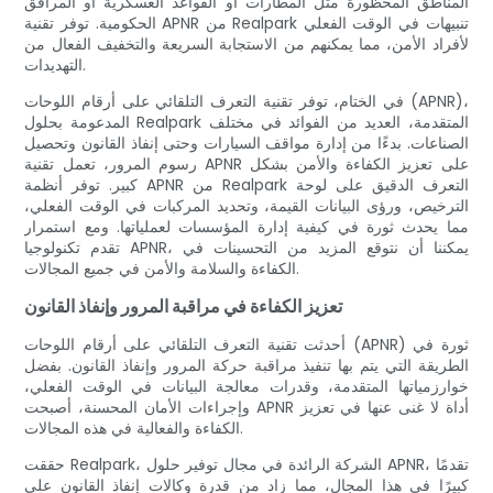
المناطق المحظورة مثل المطارات أو القواعد العسكرية أو المرافق
الحكومية. توفر تقنية APNR من Realpark تنبيهات في الوقت الفعلي
لأفراد الأمن، مما يمكنهم من الاستجابة السريعة والتخفيف الفعال من
التهديدات.
في الختام، توفر تقنية التعرف التلقائي على أرقام اللوحات (APNR)،
المدعومة بحلول Realpark المتقدمة، العديد من الفوائد في مختلف
الصناعات. بدءًا من إدارة مواقف السيارات وحتى إنفاذ القانون وتحصيل
رسوم المرور، تعمل تقنية APNR على تعزيز الكفاءة والأمن بشكل
كبير. توفر أنظمة APNR من Realpark التعرف الدقيق على لوحة
الترخيص، ورؤى البيانات القيمة، وتحديد المركبات في الوقت الفعلي،
مما يحدث ثورة في كيفية إدارة المؤسسات لعملياتها. ومع استمرار
تقدم تكنولوجيا APNR، يمكننا أن نتوقع المزيد من التحسينات في
الكفاءة والسلامة والأمن في جميع المجالات.
تعزيز الكفاءة في مراقبة المرور وإنفاذ القانون
أحدثت تقنية التعرف التلقائي على أرقام اللوحات (APNR) ثورة في
الطريقة التي يتم بها تنفيذ مراقبة حركة المرور وإنفاذ القانون. بفضل
خوارزمياتها المتقدمة، وقدرات معالجة البيانات في الوقت الفعلي،
وإجراءات الأمان المحسنة، أصبحت APNR أداة لا غنى عنها في تعزيز
الكفاءة والفعالية في هذه المجالات.
حققت Realpark، الشركة الرائدة في مجال توفير حلول APNR، تقدمًا
كبيرًا في هذا المجال، مما زاد من قدرة وكالات إنفاذ القانون على