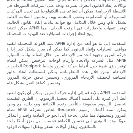
لوكالات إنفاذ القانون التعرف بسرعة ودقة على المركبات المتورطة في
الأنشطة الإجرامية. يمكن أن تساعد هذه التكنولوجيا في تحديد المركبات
المسروقة أو المطلوبة، وتعقب المشتبه بهم، وتحسين السلامة العامة
بشكل عام. ومن خلال التكامل مع قواعد بيانات إنفاذ القانون الحالية،
يمكن لتقنية APNR توفير تنبيهات وإخطارات في الوقت الفعلي، مما
يتيح اتخاذ إجراءات استباقية ضد التهديدات المحتملة.
تمتد الفوائد المحتملة لتقنية APNR المتقدمة إلى ما هو أبعد من إدارة
مواقف السيارات وإنفاذ القانون. كما يمكن أن يعزز بشكل كبير إدارة
حركة المرور وجهود الحد من الازدحام. من خلال التقاط بيانات السيارة
مثل السرعة والاتجاه وأرقام لوحات الترخيص، يمكن لنظام APNR
الخاص بـ Realpark توفير رؤى قيمة حول أنماط حركة المرور ونقاط
الازدحام. ومن خلال هذه المعلومات، يمكن للسلطات اتخاذ تدابير
استباقية لتخفيف الازدحام المروري، وتحسين تدفق حركة المرور،
وتحسين كفاءة النقل بشكل عام.
بالإضافة إلى إدارة حركة المرور، يمكن أن يكون لتقنية APNR المتقدمة
أيضًا آثار كبيرة على أنظمة أكشاك تحصيل الرسوم. إن الطرق التقليدية
لتحصيل الرسوم محفوفة بالتأخير وعدم الكفاءة. ومع ذلك، مع وجود
نظام APNR الخاص بشركة Realpark، يمكن أتمتة أكشاك رسوم
المرور وتبسيطها، مما يلغي الحاجة إلى الحواجز المادية وإصدار التذاكر
يدويًا. وهذا لا يؤدي إلى تحسين الكفاءة فحسب، بل يعزز أيضًا راحة
السائقين، ويقلل أوقات السفر ويقلل استهلاك الوقود.