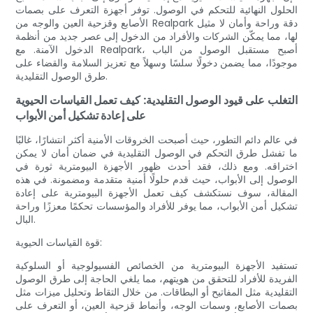
الحلول النهائية للتحكم في الوصول. توفر أجهزة التعرف على بصمات
الأصابع وقزحية العين والوجه من Realpark دقة وراحة وأمان لا مثيل
لها، مما يمكّن الشركات والأفراد من الدخول إلى عصر جديد من أنظمة
الدخول الآمنة. مع Realpark، أصبح مستقبل الوصول من الباب
موجودًا، مما يضمن دخولًا سلسًا وسهلاً مع تعزيز السلامة والقضاء على
طرق الوصول التقليدية.
التغلب على قيود الوصول التقليدية: كيف تعمل القياسات الحيوية
على إعادة تشكيل أمن الأبواب
في عالم دائم التطور، حيث أصبحت الخروقات الأمنية أكثر انتشارًا، غالبًا
ما تفشل طرق التحكم في الوصول التقليدية في ضمان أمان لا يمكن
اختراقه. ومع ذلك، فقد أحدث ظهور الأجهزة البيومترية ثورة في
الوصول إلى الأبواب، حيث قدم حلولًا أمنية متقدمة ومضمونة. في هذه
المقالة، سوف نستكشف كيف تعمل الأجهزة البيومترية على إعادة
تشكيل أمن الأبواب، مما يوفر للأفراد والمؤسسات تحكمًا معززًا وراحة
البال.
قوة القياسات الحيوية:
تستفيد الأجهزة البيومترية من الخصائص الفسيولوجية أو السلوكية
الفريدة للأفراد للتحقق من هويتهم، مما يلغي الحاجة إلى طرق الوصول
التقليدية مثل المفاتيح أو البطاقات. من خلال التقاط وتحليل ميزات مثل
بصمات الأصابع، وسمات الوجه، وأنماط قزحية العين، أو التعرف على