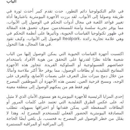
الباب
في عالم التكنولوجيا دائم التطور، حدث تقدم كبير أحدث ثورة في
طريقة وصولنا إلى الأبواب. لقد برزت الأجهزة البيومترية باعتبارها أداة
تغيير قواعد اللعبة في مجال أدوات التحكم في الوصول إلى الأبواب،
مما يوفر تجربة سلسة وآمنة للمستخدمين. سوف تتعمق هذه المقالة
في ظهور تكنولوجيا القياسات الحيوية، وتأثيرها على أنظمة التحكم في
الوصول إلى الأبواب، وكيف تقود Realpark، وهي علامة تجارية رائدة
في هذا المجال، هذا التحول.
اكتسبت أجهزة القياسات الحيوية التي يمكن الوصول إليها من الباب
شعبية هائلة نظرًا لقدرتها على التحقق من هوية الأفراد باستخدام
خصائصهم الفسيولوجية أو السلوكية الفريدة. تتجاوز هذه الأجهزة
المفاتيح التقليدية أو بطاقات الوصول، مما يوفر حلاً أكثر ملاءمة وأمانًا.
من خلال دمج ميزات مثل التعرف على بصمات الأصابع، والتعرف على
الوجه، ومسح قزحية العين، تضمن هذه الأجهزة أن الموظفين المصرح
لهم فقط هم من يمكنهم الوصول إلى منطقة معينة.
إحدى المزايا الرئيسية للأجهزة البيومترية هو مستوى الأمان الذي لا مثيل
له. على عكس الطرق التقليدية التي تعتمد على كلمات المرور أو
البطاقات الممغنطة التي يمكن فقدانها أو اختراقها بسهولة، تتطلب
المصادقة البيومترية الحضور الفعلي للمستخدم المصرح له. وهذا لا
يقلل من خطر الوصول غير المصرح به فحسب، بل يلغي أيضًا الحاجة
إلى المراقبة أو المراقبة المستمرة.