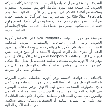
وكانت شركة Realpark، الشركة الرائدة في مجال تكنولوجيا القياسات
الحيوية، في طليعة هذه الثورة. تتكامل أجهزتهم البيومترية المتطورة
بسلاسة مع أنظمة التحكم في الوصول إلى الأبواب الحالية، مما يوفر
انتقالًا خاليًا من المتاعب إلى بيئة أكثر أمانًا. تم تصميم أجهزة Realpark
مع أخذ الدقة والموثوقية في الاعتبار، مما يضمن أن الأفراد المصرح لهم
فقط هم من يمكنهم الوصول مع القضاء على احتمالية النتائج الإيجابية أو
السلبية الكاذبة.
علاوة على ذلك، توفر أجهزة Realpark مجموعة من خيارات القياسات
الحيوية، والتي تلبي الاحتياجات والتفضيلات الفريدة لمختلف
المؤسسات. سواء كان الأمر يتعلق بالتعرف على بصمات الأصابع لتعزيز
الدقة، أو التعرف على الوجه لسهولة الاستخدام، أو مسح قزحية العين
للحصول على الأمان الأمثل، فإن Realpark لديها حل لكل المتطلبات. لا
توفر هذه الأجهزة تجربة مستخدم سلسة فحسب، بل تقلل أيضًا بشكل
كبير من الحاجة إلى المفاتيح الفعلية أو بطاقات الوصول، مما يقلل من
مخاطر الفقدان أو السرقة.
بالإضافة إلى فوائدها الأمنية، توفر أجهزة القياسات الحيوية المزودة
بإمكانية الوصول من الباب أيضًا العديد من المزايا التشغيلية. ومن خلال
دمج التكنولوجيا المتقدمة، يمكن لهذه الأجهزة توفير سجلات الوصول
في الوقت الفعلي، مما يسمح للمؤسسات بتتبع ومراقبة الدخول
والخروج، مما يضمن المساءلة والشفافية. يمكن أن تكون هذه البيانات لا
تقدر بثمن أثناء عمليات التدقيق أو التحقيقات، ويمكن دمجها بسلاسة
في أنظمة الأمان الحالية.