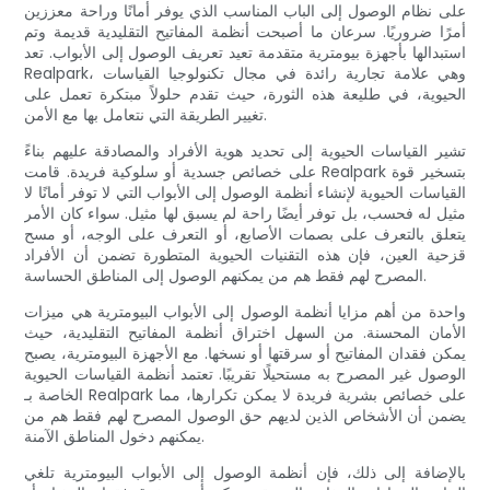
على نظام الوصول إلى الباب المناسب الذي يوفر أمانًا وراحة معززين
أمرًا ضروريًا. سرعان ما أصبحت أنظمة المفاتيح التقليدية قديمة وتم
استبدالها بأجهزة بيومترية متقدمة تعيد تعريف الوصول إلى الأبواب. تعد
Realpark، وهي علامة تجارية رائدة في مجال تكنولوجيا القياسات
الحيوية، في طليعة هذه الثورة، حيث تقدم حلولاً مبتكرة تعمل على
تغيير الطريقة التي نتعامل بها مع الأمن.
تشير القياسات الحيوية إلى تحديد هوية الأفراد والمصادقة عليهم بناءً
على خصائص جسدية أو سلوكية فريدة. قامت Realpark بتسخير قوة
القياسات الحيوية لإنشاء أنظمة الوصول إلى الأبواب التي لا توفر أمانًا لا
مثيل له فحسب، بل توفر أيضًا راحة لم يسبق لها مثيل. سواء كان الأمر
يتعلق بالتعرف على بصمات الأصابع، أو التعرف على الوجه، أو مسح
قزحية العين، فإن هذه التقنيات الحيوية المتطورة تضمن أن الأفراد
المصرح لهم فقط هم من يمكنهم الوصول إلى المناطق الحساسة.
واحدة من أهم مزايا أنظمة الوصول إلى الأبواب البيومترية هي ميزات
الأمان المحسنة. من السهل اختراق أنظمة المفاتيح التقليدية، حيث
يمكن فقدان المفاتيح أو سرقتها أو نسخها. مع الأجهزة البيومترية، يصبح
الوصول غير المصرح به مستحيلًا تقريبًا. تعتمد أنظمة القياسات الحيوية
الخاصة بـ Realpark على خصائص بشرية فريدة لا يمكن تكرارها، مما
يضمن أن الأشخاص الذين لديهم حق الوصول المصرح لهم فقط هم من
يمكنهم دخول المناطق الآمنة.
بالإضافة إلى ذلك، فإن أنظمة الوصول إلى الأبواب البيومترية تلغي