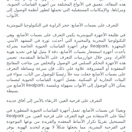
هذه المقالة، نتعمق في الأنواع المختلفة من أجهزة القياسات الحيوية،
ومزاياها، والإمكانيات المستقبلية التي تحملها لتطور أنظمة الوصول إلى
الأبواب.
التعرف على بصمات الأصابع: حجر الزاوية في التكنولوجيا البيومترية
في طليعة الأجهزة البيومترية يكمن التعرف على بصمات الأصابع، وهي
التكنولوجيا المجربة والمختبرة التي أحدثت ثورة في المشهد الأمني.
توفر أجهزة القياسات الحيوية الخاصة بشركة Realpark، المجهزة
بأحدث أجهزة استشعار بصمات الأصابع، دقة لا مثيل لها في تحديد هوية
الأفراد. ومن خلال خوارزميات التعرف على الأنماط المتقدمة، تضمن
هذه الأجهزة التحكم السلس في الوصول والتخلص من متاعب المفاتيح
المفقودة أو المسروقة. علاوة على ذلك، فإن سرعة وبساطة التعرف
على بصمات الأصابع جعلت منه حلاً رئيسيًا للوصول من الباب، سواء في
البيئات التجارية أو السكنية. بفضل أجهزة القياسات الحيوية لبصمات
الأصابع من Realpark، يمكن الآن الوصول إلى الأبواب بسهولة وبلمسة
بسيطة.
التعرف على قزحية العين: الارتقاء بالأمن إلى آفاق جديدة
وبعيدًا عن بصمات الأصابع، تعمل أجهزة القياسات الحيوية المتطورة في
Realpark أيضًا على الاستفادة من قوة التعرف على قزحية العين. من
المستحيل تقريبًا تكرار الأنماط المعقدة والفريدة من نوعها الموجودة
في القزحية البشرية، مما يجعلها شكلاً لا يهزم لتحديد الهوية. يوفر