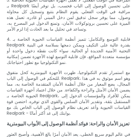
3. المراقبة في الوقت الفعلي: لا تعمل أجهزة القياسات الحيوية الخاصة
بـ Realpark على تحسين الوصول إلى الباب فحسب، بل توفر أيضًا
مراقبة في الوقت الفعلي. يقوم النظام بتتبع وتسجيل كل محاولة
وصول، مما يوفر سجل تدقيق لمن دخل المبنى أو غادره. تعمل هذه
الميزة على تحسين بروتوكولات الأمان، وتمنع الدخول غير المصرح به،
وتساعد في تحليل ما بعد الحادث إذا لزم الأمر.
4. قابلية التوسع والتكامل: تتميز أنظمة القياسات الحيوية الخاصة بـ
Realpark بقدرة عالية على التكيف ويمكن دمجها بسلاسة في البنية
التحتية الأمنية الجديدة أو الحالية. سواء كانت نقطة دخول واحدة أو
مؤسسة متعددة المواقع، فإن قابلية التوسع لهذه الأجهزة تضمن إمكانية
نمو التكنولوجيا مع تطور احتياجاتك.
مع استمرار تقدم التكنولوجيا، ظهرت الأجهزة البيومترية كحل متفوق
للتحكم في الوصول إلى الباب. Realpark، وهو اسم موثوق به في هذا
المجال، يضع المعيار من خلال أنظمة الأمان المتقدمة الخاصة به، مما
يضمن الأمان الأمثل والراحة والكفاءة. من خلال اعتماد أجهزة القياسات
الحيوية الخاصة بـ Realpark، يمكن للأفراد والمؤسسات الدخول إلى
المستقبل بثقة، وتقدير الأمان السلس والقوي الذي توفره. احتضن قوة
القياسات الحيوية وأعد تعريف نظام الوصول إلى الباب الخاص بك مع
Realpark - بوابتك إلى غد أكثر أمانًا.
تعزيز الأمان والراحة: فوائد أنظمة الوصول إلى الأبواب البيومترية
في عالم اليوم سريع الخطى، يعد الأمان أمرًا بالغ الأهمية، وأصبح العثور