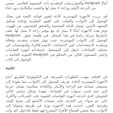
والخوارزميات المتقدمة ذات المستوى العالمي، تضمن Realpark أمانًا
من الدرجة الأولى وراحة لا مثيل لها والتثبيت والتكامل دون عناء.
لقد برزت الأجهزة البيومترية كأداة لتغيير قواعد اللعبة في مجال
الوصول إلى الأبواب، والتغلب على القيود التقليدية وإعادة تشكيل
المشهد الأمني. بفضل الدقة المحسنة والتحقق المضمون من الهوية،
توفر هذه الأجهزة أمانًا لا مثيل له مع توفير راحة لا مثيل لها. تقف
Realpark، باعتبارها شركة رائدة في هذا المجال، في طليعة حلول
الوصول إلى الأبواب البيومترية، حيث توفر تقنيات متقدمة وفعالة
ومتعددة الاستخدامات تلبي الاحتياجات الأمنية للأفراد والمؤسسات في
مختلف الصناعات. انتقل إلى المستقبل باستخدام أجهزة القياسات
الحيوية الخاصة بـ Realpark واختبر المستوى التالي من التحكم في
الوصول إلى الباب.
خاتمة
في الختام، مهدت التطورات السريعة في التكنولوجيا الطريق أمام
الأجهزة البيومترية لإعادة تعريف الوصول إلى الأبواب، مما يقودنا إلى
مستقبل تتشابك فيه الراحة والأمان والكفاءة بسلاسة. بفضل خبرتنا
التي تمتد لست سنوات في الصناعة، شهدنا بشكل مباشر التأثير
التحويلي الذي أحدثته أجهزة القياسات الحيوية على الشركات والأفراد
على حدٍ سواء. من التعرف على بصمات الأصابع إلى مسح الوجه
وقزحية العين، أحدثت هذه الأجهزة ثورة في طريقة وصولنا إلى
الأبواب، مما يضمن السماح للأفراد المصرح لهم فقط بالدخول. لقد ولت