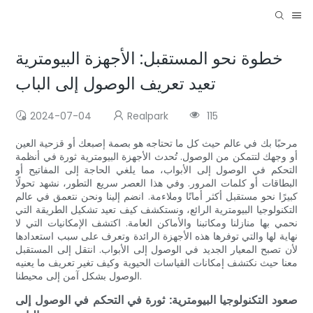
خطوة نحو المستقبل: الأجهزة البيومترية
تعيد تعريف الوصول إلى الباب
2024-07-04
Realpark
115
مرحبًا بك في عالم حيث كل ما تحتاجه هو بصمة إصبعك أو قزحية العين
أو وجهك لتتمكن من الوصول. تُحدث الأجهزة البيومترية ثورة في أنظمة
التحكم في الوصول إلى الأبواب، مما يلغي الحاجة إلى المفاتيح أو
البطاقات أو كلمات المرور. وفي هذا العصر سريع التطور، نشهد تحولًا
كبيرًا نحو مستقبل أكثر أمانًا وملاءمة. انضم إلينا ونحن نتعمق في عالم
التكنولوجيا البيومترية الرائع، ونستكشف كيف تعيد تشكيل الطريقة التي
نحمي بها منازلنا ومكاتبنا والأماكن العامة. اكتشف الإمكانيات التي لا
نهاية لها والتي توفرها هذه الأجهزة الرائدة وتعرف على سبب استعدادها
لأن تصبح المعيار الجديد في الوصول إلى الأبواب. انتقل إلى المستقبل
معنا حيث نكتشف إمكانات القياسات الحيوية وكيف تغير تعريف ما يعنيه
الوصول بشكل آمن إلى محيطنا.
صعود التكنولوجيا البيومترية: ثورة في التحكم في الوصول إلى