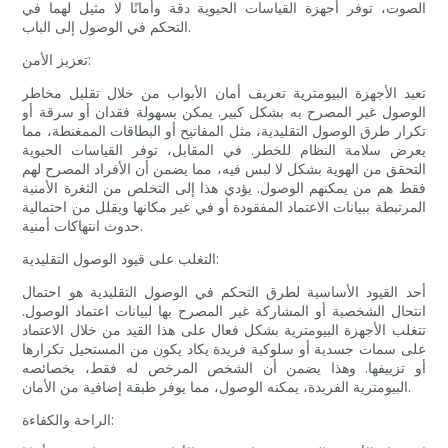
الصوت، توفر أجهزة القياسات الحيوية دقة وأمانًا لا مثيل لهما في
التحكم في الوصول إلى الباب.
تعزيز الأمن:
تعيد الأجهزة البيومترية تعريف أمان الأبواب من خلال تقليل مخاطر
الوصول غير المصرح به بشكل كبير. يمكن بسهولة فقدان أو سرقة أو
تكرار طرق الوصول التقليدية، مثل المفاتيح أو البطاقات الممغنطة، مما
يعرض سلامة النظام للخطر. في المقابل، توفر القياسات الحيوية
التحقق من الهوية بشكل لا لبس فيه، مما يضمن أن الأفراد المصرح لهم
فقط هم من يمكنهم الوصول. يؤدي هذا إلى التخلص من الثغرة الأمنية
المرتبطة ببيانات الاعتماد المفقودة أو في غير مكانها ويقلل من احتمالية
حدوث انتهاكات أمنية.
التغلب على قيود الوصول التقليدية:
أحد القيود الأساسية لطرق التحكم في الوصول التقليدية هو احتمال
انتحال الشخصية أو المشاركة غير المصرح بها لبيانات اعتماد الوصول.
تتغلب الأجهزة البيومترية بشكل فعال على هذا القيد من خلال الاعتماد
على سمات جسدية أو سلوكية فريدة يكاد يكون من المستحيل تكرارها
أو تزييفها. وهذا يضمن أن الشخص المرخص له فقط، بخصائصه
البيومترية الفريدة، يمكنه الوصول، مما يوفر طبقة إضافية من الأمان.
الراحة والكفاءة: