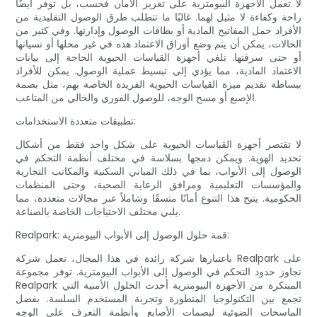
لا تعمل الأجهزة البيومترية على تعزيز الأمان فحسب، بل توفر أيضًا
راحة وكفاءة لا مثيل لهما. غالبًا ما تتطلب طرق الوصول التقليدية من
الأفراد حمل المفاتيح المادية أو بطاقات الوصول وإدارتها. وفي كثير من
الحالات، يمكن أن يتم وضع أوراق الاعتماد هذه في غير محلها أو نسيانها
أو حتى سرقتها. تلغي أجهزة القياسات الحيوية الحاجة إلى بيانات
الاعتماد المادية، مما يؤدي إلى تبسيط عملية الوصول. يمكن للأفراد
ببساطة تقديم ميزة القياسات الحيوية الفريدة الخاصة بهم، مثل بصمة
الإصبع أو مسح الوجه، للوصول الفوري والخالي من المتاعب.
تطبيقات متعددة الاستخدامات:
لا تقتصر أجهزة القياسات الحيوية على شكل واحد فقط من أشكال
تحديد الهوية. ويمكن دمجها بسلاسة في مختلف أنظمة التحكم في
الوصول إلى الأبواب، بما في ذلك المباني السكنية والمكاتب التجارية
والمؤسسات التعليمية ومرافق الرعاية الصحية، وحتى المنظمات
الحكومية. يتيح هذا التنوع أمانًا متسقًا وشاملاً عبر مجالات متعددة، مما
يلبي مختلف الاحتياجات الخاصة بالصناعة.
Realpark: قمة حلول الوصول إلى الأبواب البيومترية:
باعتبارها شركة رائدة في هذا المجال، تعمل شركة Realpark على
تجاوز حدود التحكم في الوصول إلى الأبواب البيومترية. توفر مجموعة
Realpark المبتكرة من الأجهزة البيومترية أحدث الحلول الأمنية التي
تجمع بين التكنولوجيا المتطورة وتجربة المستخدم السلسة. بفضل
الماسحات الضوئية لبصمات الأصابع وأنظمة التعرف على الوجه