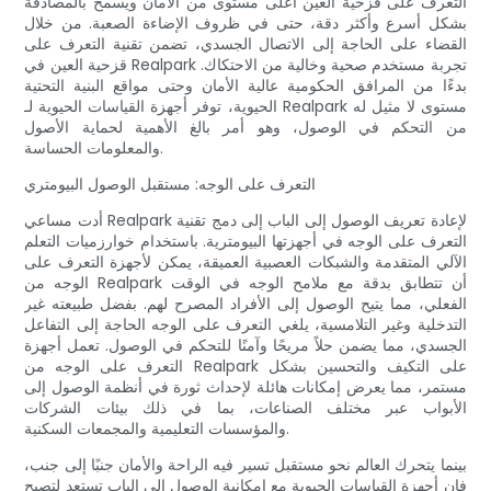
التعرف على قزحية العين أعلى مستوى من الأمان ويسمح بالمصادقة
بشكل أسرع وأكثر دقة، حتى في ظروف الإضاءة الصعبة. من خلال
القضاء على الحاجة إلى الاتصال الجسدي، تضمن تقنية التعرف على
قزحية العين في Realpark تجربة مستخدم صحية وخالية من الاحتكاك.
بدءًا من المرافق الحكومية عالية الأمان وحتى مواقع البنية التحتية
الحيوية، توفر أجهزة القياسات الحيوية لـ Realpark مستوى لا مثيل له
من التحكم في الوصول، وهو أمر بالغ الأهمية لحماية الأصول
والمعلومات الحساسة.
التعرف على الوجه: مستقبل الوصول البيومتري
أدت مساعي Realpark لإعادة تعريف الوصول إلى الباب إلى دمج تقنية
التعرف على الوجه في أجهزتها البيومترية. باستخدام خوارزميات التعلم
الآلي المتقدمة والشبكات العصبية العميقة، يمكن لأجهزة التعرف على
الوجه من Realpark أن تتطابق بدقة مع ملامح الوجه في الوقت
الفعلي، مما يتيح الوصول إلى الأفراد المصرح لهم. بفضل طبيعته غير
التدخلية وغير التلامسية، يلغي التعرف على الوجه الحاجة إلى التفاعل
الجسدي، مما يضمن حلاً مريحًا وآمنًا للتحكم في الوصول. تعمل أجهزة
التعرف على الوجه من Realpark على التكيف والتحسين بشكل
مستمر، مما يعرض إمكانات هائلة لإحداث ثورة في أنظمة الوصول إلى
الأبواب عبر مختلف الصناعات، بما في ذلك بيئات الشركات
والمؤسسات التعليمية والمجمعات السكنية.
بينما يتحرك العالم نحو مستقبل تسير فيه الراحة والأمان جنبًا إلى جنب،
فإن أجهزة القياسات الحيوية مع إمكانية الوصول إلى الباب تستعد لتصبح