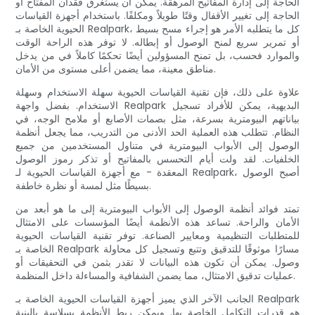
الحاجة إلى إدارة المفاتيح المرهقة. يمكن أن يستغرق فقدان المفتاح أو
الحاجة إلى تغيير الأقفال وقتًا طويلاً ومكلفًا. باستخدام أجهزة القياسات
الحيوية الخاصة بـ Realpark، كل ما يتطلبه الأمر هو إجراء مسح بسيط
أو تمرير سريع لمنح الوصول أو إبطاله. لا توفر هذه الراحة الوقت
والموارد فحسب، بل تمنح المسؤولين أيضًا تحكمًا كاملاً في من يدخل
مناطق معينة، مما يضمن أعلى مستوى من الأمان.
علاوة على ذلك، فإن تقنية القياسات الحيوية سهلة الاستخدام وسهلة
الاستخدام. بفضل واجهة Realpark البديهية، يمكن للأفراد تسجيل
بياناتهم البيومترية بسرعة، مثل بصمات الأصابع أو ملامح الوجه، في
النظام. تتطلب هذه العملية الحد الأدنى من التدريب، مما يجعل أنظمة
الوصول إلى الأبواب البيومترية في متناول المستخدمين من جميع
الخلفيات. لقد ولت أيام التحسس بالمفاتيح أو تذكر رموز الوصول
المعقدة - مع أجهزة القياسات الحيوية لـ Realpark، أصبح الوصول
بسيطًا مثل لمسة أو نظرة خاطفة.
تمتد فوائد أنظمة الوصول إلى الأبواب البيومترية إلى ما هو أبعد من
الأمان والراحة. تساعد هذه الأنظمة أيضًا المؤسسات على الامتثال
للمتطلبات التنظيمية ومعايير الصناعة. توفر تقنية القياسات الحيوية
الخاصة بـ Realpark مسارًا موثوقًا للتدقيق وتتبع وتسجيل كل محاولة
وصول. يمكن أن تكون هذه البيانات لا تقدر بثمن في التحقيقات أو
عمليات تدقيق الامتثال، مما يضمن الشفافية والمساءلة داخل المنظمة.
الجانب الآخر الذي يميز أجهزة القياسات الحيوية الخاصة بـ Realpark
هو قدرات التكامل الخاصة بها. ويمكن ربط الأنظمة بسلاسة بالبنية