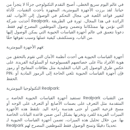
في عالم اليوم سريع الخطى، أصبح التقدم التكنولوجي جزءًا لا يتجزأ من
حياتنا. لقد برزت الأجهزة البيومترية، المجهزة بأحدث التقنيات، كأداة
لتغيير قواعد اللعبة في مجال التحكم في الوصول إلى الأبواب. لقد
أحدثت شركة Realpark، الرائدة في هذا المجال، ثورة في الطريقة
التي نؤمن بها ممتلكاتنا ونضمن وصول الموظفين المصرح لهم فقط.
دعونا نتعمق في عالم أجهزة القياسات الحيوية التي يمكن الوصول إليها
من الباب، ونستكشف كيفية عملها وسبب تفوقها حقًا.
فهم الأجهزة البيومترية:
أجهزة القياسات الحيوية هي أحدث أنظمة الأمان التي تقوم بالتحقق من
هوية الأفراد بناءً على خصائصهم الفسيولوجية أو السلوكية الفريدة. على
عكس طرق الوصول إلى الباب التقليدية مثل بطاقات المفاتيح أو رموز
PIN، فإن أجهزة القياسات الحيوية تلغي الحاجة إلى الرموز المادية أو
الحفظ.
التكنولوجيا البيومترية Realpark:
تستفيد أجهزة القياسات الحيوية الخاصة بـ Realpark من التقنيات
المتقدمة مثل التعرف على بصمات الأصابع أو التعرف على الوجه أو
مسح قزحية العين أو حتى هندسة راحة اليد. تلتقط هذه الأجهزة
الميزات الفريدة للفرد وتخزنها بشكل آمن ضمن قاعدة البيانات الخاصة
بها. من خلال تحليل هذه الميزات، تضمن أجهزة القياسات الحيوية لـ
Realpark تحديدًا دقيقًا وتمنح الوصول فقط للموظفين المصرح لهم.