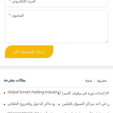
البريد الإلكتروني
المحتوى
إرسال الاستفسار الآن
مقالات مقترحة
مشروع
مدونة
Global Smart Parking Industry Update for Third Quarter of 
ز
ص في أحد مراكز التسوق بالفلبين
 إدارة مواقف السيارات الذكي وآلة دفع تذاكر الدخول والخروج التلقائي