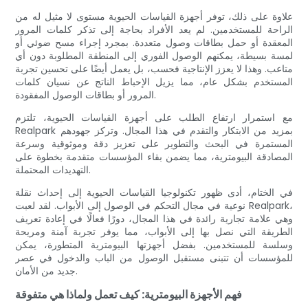
علاوة على ذلك، توفر أجهزة القياسات الحيوية مستوى لا مثيل له من
الراحة للمستخدمين. لم يعد الأفراد بحاجة إلى تذكر كلمات المرور
المعقدة أو حمل بطاقات وصول متعددة. بمجرد إجراء مسح ضوئي أو
لمسة بسيطة، يمكنهم الوصول الفوري إلى المنطقة المطلوبة دون أي
متاعب. وهذا لا يعزز الإنتاجية فحسب، بل يعمل أيضًا على تحسين تجربة
المستخدم بشكل عام، مما يزيل الإحباط الناتج عن نسيان كلمات
المرور أو بطاقات الوصول المفقودة.
مع استمرار ارتفاع الطلب على أجهزة القياسات الحيوية، تلتزم
Realpark بمزيد من الابتكار والتقدم في هذا المجال. وتركز جهودهم
المستمرة في البحث والتطوير على تعزيز دقة وموثوقية وسرعة
المصادقة البيومترية، مما يضمن بقاء المؤسسات متقدمة بخطوة على
التهديدات المحتملة.
في الختام، أدى ظهور تكنولوجيا القياسات الحيوية إلى إحداث نقلة
نوعية في مجال التحكم في الوصول إلى الأبواب. لقد لعبت Realpark،
وهي علامة تجارية رائدة في هذا المجال، دورًا فعالًا في إعادة تعريف
الطريقة التي نصل بها إلى الأبواب، مما يوفر تجربة آمنة ومريحة
وسلسة للمستخدمين. بفضل أجهزتها البيومترية المتطورة، يمكن
للمؤسسات أن تتبنى مستقبل الوصول من الباب والدخول في عصر
جديد من الأمان.
فهم الأجهزة البيومترية: كيف تعمل ولماذا هي متفوقة