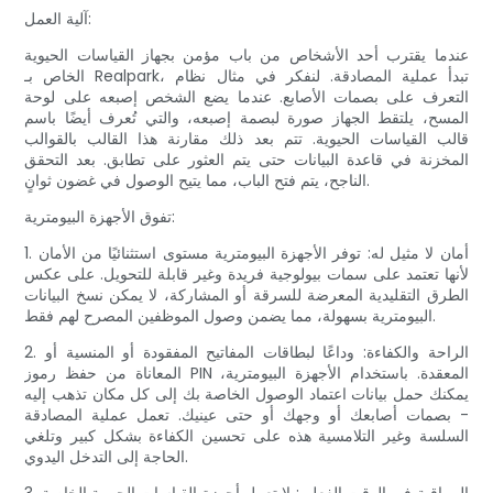
آلية العمل:
عندما يقترب أحد الأشخاص من باب مؤمن بجهاز القياسات الحيوية
الخاص بـ Realpark، تبدأ عملية المصادقة. لنفكر في مثال نظام
التعرف على بصمات الأصابع. عندما يضع الشخص إصبعه على لوحة
المسح، يلتقط الجهاز صورة لبصمة إصبعه، والتي تُعرف أيضًا باسم
قالب القياسات الحيوية. تتم بعد ذلك مقارنة هذا القالب بالقوالب
المخزنة في قاعدة البيانات حتى يتم العثور على تطابق. بعد التحقق
الناجح، يتم فتح الباب، مما يتيح الوصول في غضون ثوانٍ.
تفوق الأجهزة البيومترية:
1. أمان لا مثيل له: توفر الأجهزة البيومترية مستوى استثنائيًا من الأمان
لأنها تعتمد على سمات بيولوجية فريدة وغير قابلة للتحويل. على عكس
الطرق التقليدية المعرضة للسرقة أو المشاركة، لا يمكن نسخ البيانات
البيومترية بسهولة، مما يضمن وصول الموظفين المصرح لهم فقط.
2. الراحة والكفاءة: وداعًا لبطاقات المفاتيح المفقودة أو المنسية أو
المعاناة من حفظ رموز PIN المعقدة. باستخدام الأجهزة البيومترية،
يمكنك حمل بيانات اعتماد الوصول الخاصة بك إلى كل مكان تذهب إليه
- بصمات أصابعك أو وجهك أو حتى عينيك. تعمل عملية المصادقة
السلسة وغير التلامسية هذه على تحسين الكفاءة بشكل كبير وتلغي
الحاجة إلى التدخل اليدوي.