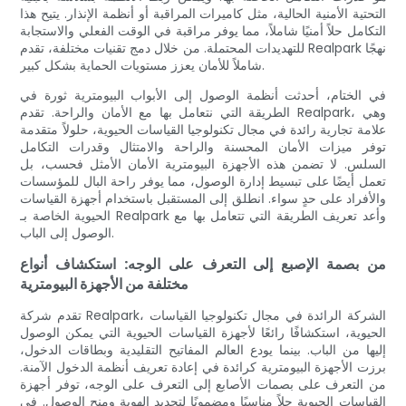
التحتية الأمنية الحالية، مثل كاميرات المراقبة أو أنظمة الإنذار. يتيح هذا
التكامل حلاً أمنيًا شاملاً، مما يوفر مراقبة في الوقت الفعلي والاستجابة
للتهديدات المحتملة. من خلال دمج تقنيات مختلفة، تقدم Realpark نهجًا
شاملاً للأمان يعزز مستويات الحماية بشكل كبير.
في الختام، أحدثت أنظمة الوصول إلى الأبواب البيومترية ثورة في
الطريقة التي نتعامل بها مع الأمان والراحة. تقدم Realpark، وهي
علامة تجارية رائدة في مجال تكنولوجيا القياسات الحيوية، حلولاً متقدمة
توفر ميزات الأمان المحسنة والراحة والامتثال وقدرات التكامل
السلس. لا تضمن هذه الأجهزة البيومترية الأمان الأمثل فحسب، بل
تعمل أيضًا على تبسيط إدارة الوصول، مما يوفر راحة البال للمؤسسات
والأفراد على حدٍ سواء. انطلق إلى المستقبل باستخدام أجهزة القياسات
الحيوية الخاصة بـ Realpark وأعد تعريف الطريقة التي تتعامل بها مع
الوصول إلى الباب.
من بصمة الإصبع إلى التعرف على الوجه: استكشاف أنواع
مختلفة من الأجهزة البيومترية
تقدم شركة Realpark، الشركة الرائدة في مجال تكنولوجيا القياسات
الحيوية، استكشافًا رائعًا لأجهزة القياسات الحيوية التي يمكن الوصول
إليها من الباب. بينما يودع العالم المفاتيح التقليدية وبطاقات الدخول،
برزت الأجهزة البيومترية كرائدة في إعادة تعريف أنظمة الدخول الآمنة.
من التعرف على بصمات الأصابع إلى التعرف على الوجه، توفر أجهزة
القياسات الحيوية حلاً مناسبًا ومضمونًا لتحديد الهوية ومنح الوصول. في