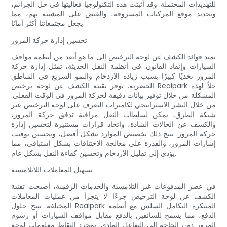
للتهديدات المحتملة. وقد أثبتت هذه التكنولوجيا فعاليتها في حل الجرائم،
وتحديد موقع المركبات المسروقة، والقبض على المشتبه بهم، مما
يجعل مجتمعاتنا أكثر أمانًا.
تحسين إدارة حركة المرور
تمتد فوائد الكشف عن لوحة الترخيص إلى ما هو أبعد من أنظمة مواقف
السيارات وإنفاذ القانون. في أنظمة النقل الحديثة، تمثل إدارة حركة
المرور تحديًا كبيرًا بسبب زيادة الازدحام والنمو السريع في المناطق
الحضرية. توفر تقنية الكشف عن لوحة ترخيص Realpark حلاً لهذه
المشكلة من خلال توفير بيانات دقيقة لحركة المرور في الوقت الفعلي.
من خلال النشر الاستراتيجي لكاميرات التعرف على لوحة الترخيص عبر
شبكة الطرق، يمكن لسلطات النقل مراقبة تدفق حركة المرور،
والكشف عن الحالات الشاذة، واتخاذ قرارات مستنيرة لتحسين إدارة
حركة المرور. يتيح ذلك تخصيص الموارد بشكل أفضل، وتحسين توقيت
إشارات المرور، والقدرة على معالجة الاختناقات بشكل استباقي، مما
يؤدي إلى تقليل الازدحام وتحسين كفاءة النقل بشكل عام.
تسهيل المعاملات اللاتلامسية
في عصر المدفوعات غير التلامسية والخدمات الرقمية، أصبحت تقنية
الكشف عن لوحة الترخيص جزءًا لا يتجزأ من عمليات المعاملات
المختلفة. تتيح حلول Realpark المبتكرة التكامل السلس مع أنظمة
الدفع، مما يسمح للسائقين بالدفع مقابل مواقف السيارات أو رسوم
المرور دون الحاجة إلى التفاعل المادي. بمجرد التقاط معلومات لوحة