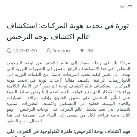
ثورة في تحديد هوية المركبات: استكشاف
عالم اكتشاف لوحة الترخيص
2023-12-20
Realpark
68
مرحبًا بك في رحلة مفيدة إلى عالم الكشف عن لوحة الترخيص
المتطور! في هذا الاستكشاف الرائع، نتعمق في التطورات الثورية التي
تهدف إلى تغيير كيفية تحديد المركبات عالميًا. من التقنيات الثورية إلى
الخوارزميات الرائدة، يكشف مقالنا "إحداث ثورة في تحديد هوية
المركبات: استكشاف عالم اكتشاف لوحة الترخيص" عن الألغاز الكامنة
وراء هذا الابتكار الذي يغير قواعد اللعبة. انضم إلينا ونحن نسلط الضوء
على التأثير المحتمل على تطبيق القانون وإدارة مواقف السيارات
والحياة اليومية. خطوة إلى المستقبل واكتشف التطورات المثيرة
للاهتمام التي تعيد تشكيل عالم التعرف على لوحات الترخيص - وهو
كتاب يجب قراءته لكل من يسعى إلى البقاء في المقدمة في هذا
المجال سريع التطور.
فهم اكتشاف لوحة الترخيص: طفرة تكنولوجية في التعرف على