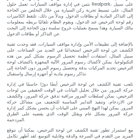
بثمن في إدارة مواقف السيارات. تعمل حلول Realpark، على سبيل
المثال، على تبسيط تجربة ركن السيارة من خلال التخلص من الحاجة
إلى التذاكر المادية أو بطاقات الدخول. وبدلاً من ذلك، تلتقط الكاميرات
رقم لوحة الترخيص عند الدخول، ويقوم النظام تلقائيًا بربطه بمعلومات
مالك السيارة. وهذا يسمح بعمليات خروج سلسة دون الحاجة إلى البحث
عن التذاكر أو بطاقات الدخول.
بالإضافة إلى تطبيقات الأمن وإدارة مواقف السيارات، فقد وجدت تقنية
الكشف عن لوحة الترخيص استخدامًا في العديد من الصناعات. على
سبيل المثال، استفادت أنظمة تحصيل الرسوم بشكل كبير من هذه
التكنولوجيا. يمكن لأكشاك رسوم المرور الآلية المجهزة باكتشاف لوحة
الترخيص تحديد المركبات بدقة وتحصيل رسوم المرور دون الحاجة إلى
تذاكر رسوم مادية أو أجهزة إرسال واستقبال.
تلعب تقنية الكشف عن لوحة الترخيص أيضًا دورًا حاسمًا في إدارة
حركة المرور. من خلال تحليل البيانات في الوقت الحقيقي من لوحات
الترخيص، يمكن لسلطات المرور مراقبة تدفق حركة المرور، والكشف
عن الازدحام، وتنفيذ التدابير المناسبة للتخفيف من مشاكل حركة
المرور. يمكن لهذا النهج المبني على البيانات أن يحسن بشكل كبير إدارة
حركة المرور بشكل عام ويقلل الوقت الذي يقضيه على الطرق
المزدحمة.
مع استمرار تطور تقنية الكشف عن لوحة الترخيص، يمكننا أن نتوقع
المزيد من التقدم في السرعة والدقة وقابلية التوسع. لقد أظهر تكامل