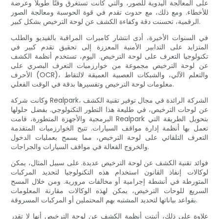
على المعالجة اليدوية للصور، والتي كانت تستغرق وقتًا طويلاً وعرضة
للأخطاء. ومع ذلك، مع حدوث تقدم في قوة الحوسبة ومعالجة الصور
الرقمية، تحسنت دقة وكفاءة الكشف عن لوحة الترخيص بشكل كبير.
في السنوات الأخيرة، أدى انتشار كاميرات المراقبة بالفيديو والطلب
المتزايد على التدابير الأمنية المعززة إلى تحقيق تقدم كبير في
تكنولوجيا التعرف على لوحة الترخيص. اليوم، تستخدم أنظمة الكشف
عن لوحة الترخيص مجموعة من خوارزميات التعرف البصري على
الأحرف (OCR)، والتعلم الآلي، والشبكات العصبية العميقة لالتقاط
معلومات لوحة الترخيص وتفسيرها بدقة في الوقت الفعلي.
وكانت شركة Realpark، الشركة الرائدة في مجال توفير تقنية الكشف
عن لوحات الترخيص، في طليعة هذا التطور التكنولوجي. بفضل حلولها
البرمجية والأجهزة المتطورة، قامت Realpark بتحويل الطريقة التي
تعمل بها أنظمة إدارة مواقف السيارات. تتيح الخوارزميات المتقدمة
التعرف التلقائي على لوحة الترخيص، مما يسمح بعمليات الدخول
والخروج الفعالة في مواقف السيارات والجراجات.
فوائد تقنية الكشف عن لوحة الترخيص عديدة. على سبيل المثال، يمكن
لوكالات إنفاذ القانون استخدام هذه التكنولوجيا لتحديد المركبات
المتورطة في أنشطة إجرامية أو مخالفات مرورية. ومن خلال المسح
السريع للوحات الترخيص، يمكن لهذه الوكالات مقارنة المعلومات
بقواعد بياناتها لتحديد المشتبه بهم المحتملين أو المركبات المسروقة.
علاوة على ذلك، أثبتت أنظمة الكشف عن لوحة الترخيص أنها لا تقدر