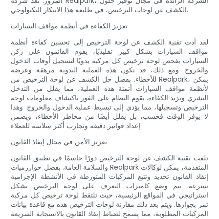
المرور. تعد شركة Realpark، الشركة الرائدة في مجال توفير حلول
الكشف عن لوحات الترخيص، في طليعة هذا الابتكار التكنولوجي.
تعزيز الكفاءة في أنظمة مواقف السيارات
لقد أدت تقنية الكشف عن لوحة الترخيص إلى تحسين كفاءة أنظمة
مواقف السيارات بشكل كبير. تقليديًا، يقوم القائمون على ركن
السيارات بفحص لوحة ترخيص كل مركبة يدويًا لتسجيل أوقات الدخول
والخروج. ومع ذلك، قد تكون هذه العملية اليدوية مرهقة وعرضة
للأخطاء. بفضل حل الكشف عن لوحة الترخيص من Realpark، يمكن
لأنظمة مواقف السيارات أتمتة هذه العملية، مما يقلل من التدخل
البشري ويزيد الكفاءة. يقوم النظام على الفور باكتشاف معلومات لوحة
الترخيص وتسجيلها، مما يؤدي إلى تبسيط عملية الدخول والخروج. وهذا
لا يوفر الوقت فحسب، بل يقلل أيضًا من مخاطر الأخطاء، ويضمن
إعداد فواتير دقيقة وتجارب أكثر سلاسة للعملاء.
تعزيز الأمن في مجال إنفاذ القانون
تلعب تقنية الكشف عن لوحة الترخيص دورًا حاسمًا في تطبيق القانون
والسلامة العامة. بفضل خوارزميات Realpark المتقدمة، يمكن لوكالات
إنفاذ القانون تحديد وتتبع المركبات المتورطة في الأنشطة الإجرامية
بسرعة. يتم وضع كاميرات التعرف على لوحة الترخيص بشكل
استراتيجي في المواقع الرئيسية، حيث تلتقط لوحة ترخيص كل مركبة
تمر بجوارها. ويتم بعد ذلك مقارنة لوحات الترخيص هذه مع قاعدة بيانات
المركبات المطلوبة، مما يسمح لضباط إنفاذ القانون بالاستجابة السريعة