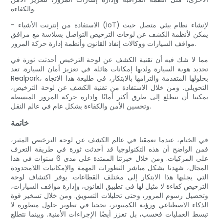
والكفاءة.
- الاستفادة من إنترنت الأشياء (IoT) لإنشاء نظام بيئي متصل حيث
يمكن لأنظمة الكشف عن لوحات الترخيص التواصل بسلاسة مع مرافق
مواقف السيارات ووكالات إنفاذ القانون وأنظمة إدارة حركة المرور.
مما لا شك فيه أن تقنية الكشف عن لوحة الترخيص أحدثت ثورة في
تحديد هوية السيارة ولديها إمكانات هائلة في تعزيز أمان السيارة. تعد
Realpark، بحلولها المتقدمة والتزامها بالابتكار، في طليعة هذا الاتجاه
التحويلي. ومن خلال الاستفادة من تقنية الكشف عن لوحة الترخيص،
يمكننا أن نتطلع إلى طرق أكثر أمانًا وإدارة حركة المرور المبسطة
وتحسين الأمن والكفاءة بشكل عام في عالم النقل.
خاتمة
في الختام، عندما تعمقنا في عالم الكشف عن لوحة الترخيص المثير،
فمن الواضح أن هذه التكنولوجيا قد أحدثت ثورة في طريقة التعرف
على المركبات. ومن خلال خبرتنا الممتدة على مدى 6 سنوات في هذا
المجال، شهدنا بشكل مباشر التطورات المهمة والإمكانيات اللامحدودة
التي يجلبها هذا الابتكار إلى مختلف القطاعات. يوفر اكتشاف لوحة
الترخيص كفاءة لا مثيل لها في تطبيق القانون، وإدارة مواقف السيارات،
وتحصيل رسوم المرور، وحتى تحليلات التسويق. ومن خلال تسخير قوة
الذكاء الاصطناعي ورؤية الكمبيوتر، نجحنا في تطوير حلول متطورة لا
تبسط العمليات فحسب، بل تعزز أيضًا الإجراءات الأمنية. وبينما نتطلع