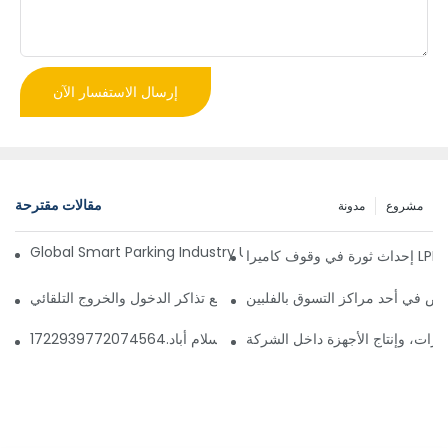
إرسال الاستفسار الآن
مقالات مقترحة
مشروع
مدونة
Global Smart Parking Industry Update for Third Quarter of 
ز
ص في أحد مراكز التسوق بالفلبين
 إدارة مواقف السيارات الذكي وآلة دفع تذاكر الدخول والخروج التلقائي
ارات، وإنتاج الأجهزة داخل الشركة
 مواقف السيارات قريبًا في إسلام أباد.1722939772074564