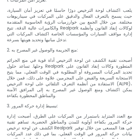
1. تعزيز أمن المركبات:
يلعب اكتشاف لوحة الترخيص دورًا حاسمًا في تعزيز أمان السيارة،
حيث يسمح بالتعرف الفعال والدقيق على المركبات في سيناريوهات
مختلفة. من خلال الجمع بين خوارزميات الرؤية الحاسوبية المتقدمة
والكاميرات عالية الدقة، تتيح Realpark لوكالات إنفاذ القانون وأنظمة
إدارة مواقف السيارات والمؤسسات الخاصة اكتشاف المركبات التي
تدخل مبانيها وتحديد هويتها بسرعة.
2. منع الجريمة والوصول غير المصرح به:
أصبحت تقنية الكشف عن لوحة الترخيص أداة قوية في منع الجرائم
وحلها. تساعد حلول Realpark المتطورة وكالات إنفاذ القانون على
تحديد المركبات المسروقة أو المطلوبة في الوقت الفعلي، مما يتيح
الاستجابة السريعة والقبض على المجرمين. علاوة على ذلك، فمن خلال
الاستفادة من أنظمة التعرف التلقائي على لوحة الترخيص (ALPR)،
يمكن اكتشاف ومنع الوصول غير المصرح به إلى المرافق الآمنة
والمناطق المحظورة بكفاءة.
3. تبسيط إدارة حركة المرور:
مع العدد المتزايد باستمرار من المركبات على الطرق، أصبحت إدارة
حركة المرور بكفاءة أولوية للمدن والمناطق الحضرية. تساهم تقنية
الكشف عن لوحة ترخيص Realpark في هذا المسعى من خلال توفير
بيانات حركة المرور في الوقت الفعلي، بما في ذلك عدد المركبات