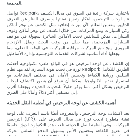
المجمعة.
تواصل Realpark، باعتبارها شركة رائدة في السوق في مجال الكشف
عن لوحات الترخيص، ابتكار وتعزيز تقنيتها. وبصرف النظر عن التعرف
الدقيق، يتضمن النظام الآن ميزات إضافية مثل الكشف عن توفر أماكن
ركن السيارات وتتبع المركبات. من خلال الكشف عن توفر أماكن وقوف
السيارات، يمكن للسائقين تحديد الأماكن الشاغرة بسهولة في مواقف
السيارات المزدحمة، مما يقلل من وقت البحث ويقلل الازدحام
المروري. يتيح تتبع المركبات مراقبة المركبات في الوقت الفعلي، مما
يجعلها أداة أساسية لشركات الخدمات اللوجستية وإدارة الأساطيل.
إن الكشف عن لوحة الترخيص هو في الواقع طفرة تكنولوجية أحدثت
ثورة في تحديد هوية السيارة. لقد مهد نظام Realpark الطريق للتكامل
السلس وزيادة الكفاءة وتحسين الأمان في مختلف الصناعات. مع
استمرار تقدم التكنولوجيا، يمكننا أن نتوقع أن يتطور اكتشاف لوحات
الترخيص بشكل أكبر، مما يوفر حلولاً للتحديات الجديدة ويجعلنا أقرب
إلى مستقبل أكثر ذكاءً وأمانًا على الطرق.
أهمية الكشف عن لوحة الترخيص في أنظمة النقل الحديثة
يعد اكتشاف لوحة الترخيص، والمعروف أيضًا باسم التعرف على لوحة
الترخيص (LPR)، تقنية متطورة تُحدث ثورة في مجال التعرف على
المركبات. وفي أنظمة النقل الحديثة، تلعب هذه التكنولوجيا دورًا حاسمًا
في تعزيز الكفاءة وتحسين الأمن وتسهيل التدفق السلس لحركة