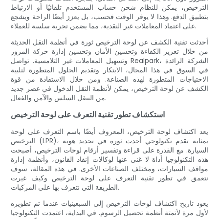
الترخيص، يمكن للنظام شحن حساب المستخدم تلقائيًا أو الارتباط
بتطبيق الدفع. وهذا لا يوفر الوقت فحسب، بل يعزز أيضًا الراحة ويشجع
على اعتماد المعاملات غير النقدية، مما يضمن تجربة سلسة للعملاء.
أحدثت تقنية الكشف عن لوحة الترخيص ثورة في أنظمة النقل الحديثة
من خلال تعزيز الكفاءة وتحسين الأمان وتحسين إدارة حركة المرور
وتسهيل المعاملات غير التلامسية. تواصل Realpark، الشركة الرائدة
في السوق في هذا المجال، الابتكار وتقديم الحلول المتطورة لتلبية
الاحتياجات المتطورة لهذه الصناعة. ومن خلال الاستفادة من قوة
الكشف عن لوحة الترخيص، يمكن لأنظمة النقل الدخول في عصر جديد
من التنقل السلس والآمن والفعال.
استكشاف تطور تقنية التعرف على لوحة الترخيص
يعد اكتشاف لوحة الترخيص، المعروف أيضًا باسم التعرف على لوحة
الترخيص (LPR)، بمثابة تقدم تكنولوجي أحدث ثورة في تحديد هوية
السيارة. مع القدرة على قراءة وتفسير أرقام لوحات الترخيص، أصبحت
هذه التكنولوجيا أداة لا غنى عنها لوكالات إنفاذ القانون، وأنظمة إدارة
مواقف السيارات، ومختلف الصناعات الأخرى. في هذه المقالة، سوف
نتعمق في تطور تقنية التعرف على لوحة الترخيص وكيف غيرت
الطريقة التي نتعرف بها على المركبات.
يعود تاريخ اكتشاف لوحات الترخيص إلى السبعينيات عندما تم تطويره
لأول مرة لأتمتة أنظمة تحصيل الرسوم. في البداية، اعتمدت التكنولوجيا