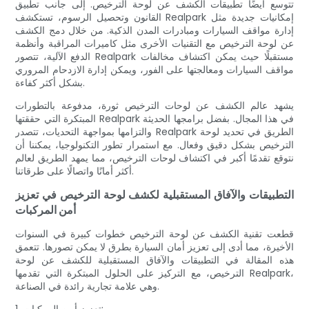
تتوسع أيضًا تطبيقات الكشف عن لوحة الترخيص. إلى جانب تطبيق
القانون وتحصيل الرسوم، تستكشف Realpark إمكانيات جديدة مثل
إدارة مواقف السيارات ومبادرات المدن الذكية. من خلال دمج الكشف
عن لوحة الترخيص مع التقنيات الأخرى مثل كاميرات المراقبة وأنظمة
الدفع الآلية، تتصور Realpark مستقبلًا حيث يمكن اكتشاف مخالفات
مواقف السيارات ومعالجتها على الفور، ويمكن إدارة الازدحام المروري
بشكل أكثر كفاءة.
يشهد عالم الكشف عن لوحات الترخيص ثورة، مدفوعة بالتطورات
المبتكرة التي حققتها Realpark في هذا المجال. بفضل برامجها الحديثة
والتزامها بمواجهة التحديات، تتصدر Realpark الطريق في تحديد لوحة
الترخيص بشكل دقيق وفعال. مع استمرار تطور التكنولوجيا، يمكننا أن
نتوقع تقدمًا أكبر في اكتشاف لوحات الترخيص، مما يمهد الطريق لعالم
أكثر أمانًا واتصالًا على طرقاتنا.
التطبيقات والآفاق المستقبلية لكشف لوحة الترخيص في تعزيز
أمن المركبات
قطعت تقنية الكشف عن لوحة الترخيص خطوات كبيرة في السنوات
الأخيرة، مما أدى إلى تعزيز أمان السيارة بطرق لا يمكن تصورها. تتعمق
هذه المقالة في التطبيقات والآفاق المستقبلية للكشف عن لوحة
الترخيص، مع التركيز على الحلول المبتكرة التي تقدمها Realpark،
وهي علامة تجارية رائدة في الصناعة.