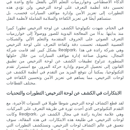
الذكاء الاصطناعي وخوارزميات التعلم الآلي بالفعل نتائج واعدة في
تحسين دقة أنظمة التعرف على لوحة الترخيص. ولن تؤدي هذه
التطورات إلى تعزيز الأمن وإدارة مواقف السيارات فحسب، بل
ستساهم أيضًا في تعزيز الكفاءة والسلامة الشاملة لأنظمة النقل.
في الختام، شهدت تكنولوجيا الكشف عن لوحة الترخيص تطورا كبيرا
منذ بدايتها. بدءًا من المعالجة اليدوية للصور ووصولاً إلى خوارزميات
التعرف الضوئي على الحروف المتقدمة والتعلم الآلي والشبكات
العصبية العميقة، تحسنت دقة وكفاءة التعرف على لوحة الترخيص
بشكل كبير. لقد قامت شركة Realpark، وهي شركة رائدة في هذا
المجال، بتحويل صناعة إدارة مواقف السيارات من خلال حلولها
المتطورة. تتراوح تطبيقات الكشف عن لوحة الترخيص من تطبيق
القانون إلى تحصيل الرسوم وإدارة حركة المرور. مع استمرار تقدم
التكنولوجيا، يمكننا أن نتوقع المزيد من التقدم في أنظمة الكشف عن
لوحات الترخيص، مما يساهم في تعزيز الأمن وتحسين الكفاءة في
مختلف القطاعات.
الابتكارات في الكشف عن لوحة الترخيص: التطورات والتحديات
لقد قطع اكتشاف لوحة الترخيص شوطا طويلا في السنوات الأخيرة، مع
التقدم التكنولوجي الذي أحدث ثورة في طريقة التعرف على المركبات.
وكانت Realpark، وهي علامة تجارية رائدة في مجال الكشف عن
لوحات الترخيص، في طليعة هذه الابتكارات. في هذه المقالة، سوف
نتعمق في عالم اكتشاف لوحات الترخيص، ونستكشف التطورات التي