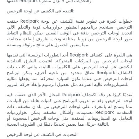
حققتها Realpark والتحديات التي لا تزال تنتظرنا.
التقدم في الكشف عن لوحة الترخيص:
حققت Realpark خطوات كبيرة في تطوير تقنية الكشف عن لوحة
الترخيص. يستخدم برنامجهم المتطور خوارزميات قوية والتعلم الآلي
لتحديد لوحات الترخيص بدقة في الوقت الفعلي. يمكن للنظام التقاط
صور لوحة الترخيص من زوايا مختلفة وتحت ظروف إضاءة مختلفة،
مما يضمن الحصول على نتائج موثوقة ومتسقة.
أحد التطورات الرئيسية التي تقدمها Realpark هي القدرة على اكتشاف
لوحات الترخيص من المركبات المتحركة. اعتمدت الطرق التقليدية
للكشف عن لوحة الترخيص على الكاميرات الثابتة، والتي كانت ذات
نطاق محدود. من ناحية أخرى، يمكن لبرنامج Realpark اكتشاف
لوحات الترخيص حتى عندما تكون السيارة متحركة، مما يجعلها مثالية
للسيناريوهات عالية السرعة مثل تحصيل الرسوم وإنفاذ حركة المرور.
المجال الآخر الذي حققت فيه Realpark تقدمًا كبيرًا هو دقة اكتشاف
لوحة الترخيص. وقد تم تدريب البرنامج على كميات هائلة من البيانات،
مما يسمح له بالتعرف على لوحات الترخيص من بلدان مختلفة، ذات
تصميمات وأشكال مختلفة. يمكن لخوارزميات Realpark المتقدمة
التعامل مع السيناريوهات المعقدة، مثل لوحات الترخيص المحجوبة أو
التالفة جزئيًا، مما يضمن تحديدًا دقيقًا في الظروف الصعبة.
التحديات في الكشف عن لوحة الترخيص: