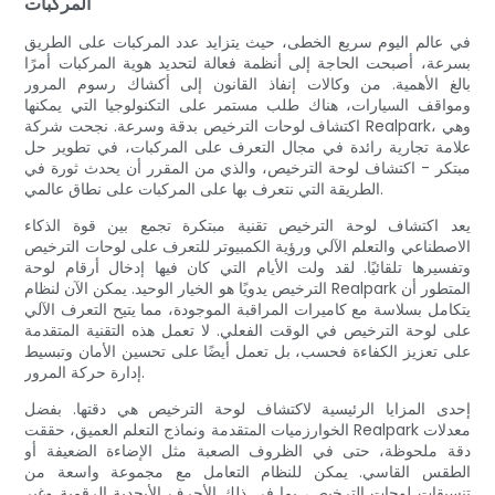
المركبات
في عالم اليوم سريع الخطى، حيث يتزايد عدد المركبات على الطريق
بسرعة، أصبحت الحاجة إلى أنظمة فعالة لتحديد هوية المركبات أمرًا
بالغ الأهمية. من وكالات إنفاذ القانون إلى أكشاك رسوم المرور
ومواقف السيارات، هناك طلب مستمر على التكنولوجيا التي يمكنها
اكتشاف لوحات الترخيص بدقة وسرعة. نجحت شركة Realpark، وهي
علامة تجارية رائدة في مجال التعرف على المركبات، في تطوير حل
مبتكر - اكتشاف لوحة الترخيص، والذي من المقرر أن يحدث ثورة في
الطريقة التي نتعرف بها على المركبات على نطاق عالمي.
يعد اكتشاف لوحة الترخيص تقنية مبتكرة تجمع بين قوة الذكاء
الاصطناعي والتعلم الآلي ورؤية الكمبيوتر للتعرف على لوحات الترخيص
وتفسيرها تلقائيًا. لقد ولت الأيام التي كان فيها إدخال أرقام لوحة
الترخيص يدويًا هو الخيار الوحيد. يمكن الآن لنظام Realpark المتطور أن
يتكامل بسلاسة مع كاميرات المراقبة الموجودة، مما يتيح التعرف الآلي
على لوحة الترخيص في الوقت الفعلي. لا تعمل هذه التقنية المتقدمة
على تعزيز الكفاءة فحسب، بل تعمل أيضًا على تحسين الأمان وتبسيط
إدارة حركة المرور.
إحدى المزايا الرئيسية لاكتشاف لوحة الترخيص هي دقتها. بفضل
الخوارزميات المتقدمة ونماذج التعلم العميق، حققت Realpark معدلات
دقة ملحوظة، حتى في الظروف الصعبة مثل الإضاءة الضعيفة أو
الطقس القاسي. يمكن للنظام التعامل مع مجموعة واسعة من
تنسيقات لوحات الترخيص، بما في ذلك الأحرف الأبجدية الرقمية وغير