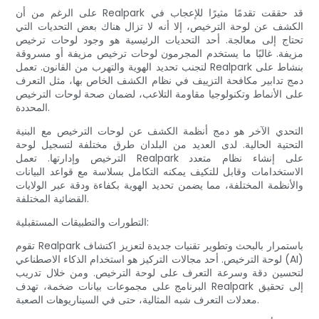
على الرغم من أن Realpark قد حققت تقدمًا مثيرًا للإعجاب في
الكشف عن لوحة الترخيص، إلا أنه لا تزال هناك بعض التحديات التي
تحتاج إلى معالجة. أحد التحديات الرئيسية هو وجود لوحات ترخيص
مزيفة. غالبًا ما يستخدم المجرمون لوحات ترخيص مزيفة أو مسروقة
لتجنب تحديد الهوية والتهرب من القانون. تعمل Realpark بنشاط على
دمج تدابير مكافحة التزييف في نظام الكشف الخاص بها، مثل التعرف
على الأنماط وتكنولوجيا مقاومة التلاعب، لضمان صحة لوحات الترخيص
المحددة.
التحدي الآخر هو دمج أنظمة الكشف عن لوحات الترخيص مع البنية
التحتية الحالية. لدى العديد من البلدان طرق مختلفة لتسجيل لوحة
الترخيص وإدارتها. تعمل Realpark على إنشاء نظام متعدد
الاستخدامات وقابل للتكيف يمكنه التكامل بسلاسة مع قواعد البيانات
والأنظمة المختلفة، مما يضمن تحديد الهوية بكفاءة ودقة عبر الولايات
القضائية المختلفة.
التطورات والتطبيقات المستقبلية:
تقوم Realpark باستمرار بالبحث وتطوير تقنيات جديدة لتعزيز اكتشاف
لوحة الترخيص. أحد مجالات التركيز هو استخدام الذكاء الاصطناعي (AI)
لتحسين دقة وسرعة التعرف على لوحة الترخيص. ومن خلال تدريب
البرنامج على مجموعات بيانات ضخمة، تهدف Realpark إلى تحقيق
معدلات التعرف شبه المثالية، حتى في السيناريوهات الصعبة.