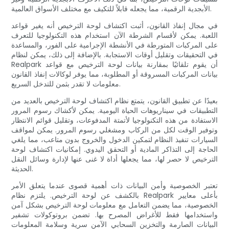
الأبجدية الرقمية، مما يجعله قابلاً للتكيف مع مختلف الأسواق العالمية.
في مجال إنفاذ القانون، أثبت اكتشاف لوحة الترخيص أنه يغير قواعد
اللعبة. يمكن لأقسام الشرطة الآن استخدام هذه التكنولوجيا للتعرف
على المركبات المتورطة في الأنشطة الإجرامية على الفور، والمساعدة
في التحقيقات وتقليل أوقات الاستجابة. بالإضافة إلى ذلك، يمكن لنظام
Realpark أن يقوم تلقائيًا بمقارنة بيانات لوحة الترخيص مع قواعد
بيانات المركبات المسروقة أو المطلوبة، مما يوفر لوكالات إنفاذ القانون
معلومات لا تقدر بثمن للتدخل السريع.
بعيدًا عن تطبيق القانون، يتمتع نظام اكتشاف لوحة الترخيص بالعديد من
التطبيقات في سيناريوهات الحياة اليومية. يمكن لأكشاك رسوم المرور
الاستفادة من هذه التكنولوجيا لأتمتة المدفوعات، وتقليل قوائم الانتظار
وتوفير الوقت لكل من الركاب ومشغلي رسوم المرور. يمكن لمواقف
السيارات تنفيذ النظام لتمكين الدخول والخروج بدون متاعب، مما يلغي
الحاجة إلى التذاكر المادية أو التحقق اليدوي. إمكانيات اكتشاف لوحة
الترخيص لا حصر لها، مما يجعلها أداة لا غنى عنها لإدارة وسائل النقل
الحديثة.
تعتبر الخصوصية وأمن البيانات ذات أهمية قصوى عندما يتعلق الأمر
بالكشف عن لوحة الترخيص. يلتزم نظام Realpark بأعلى معايير
الخصوصية، مما يضمن التعامل مع معلومات لوحة الترخيص بشكل آمن
واستخدامها فقط للأغراض المصرح بها. تضمن بروتوكولات تشفير
البيانات الصارمة والتخزين السحابي الآمن سرية وسلامة المعلومات