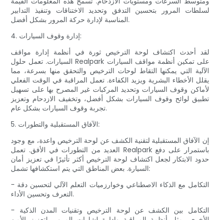
ومتوسط ​​السرعات ومستويات الازدحام. تسمح هذه المعلومات القيمة
لسلطات المرور بتحسين التدفق وتحديد الاختناقات وتنفيذ التدابير
المناسبة لإدارة حركة المرور بشكل أفضل.
4. إدارة وقوف السيارات:
لقد أحدث اكتشاف لوحة الترخيص ثورة في أنظمة إدارة مواقف
السيارات. تعمل حلول Realpark على تمكين أنظمة مواقف السيارات
الآلية التي يمكنها التقاط لوحات الترخيص والتحقق منها بسرعة، مما
يقلل الأخطاء البشرية ويزيد الكفاءة. تعمل المراقبة في الوقت الفعلي
لأماكن وقوف السيارات وتحديد المركبات غير المصرح بها على تسهيل
تطبيق لوائح وقوف السيارات بشكل أفضل، وتخفيف الازدحام وتعزيز
تجربة وقوف السيارات بشكل عام.
5. الآفاق المستقبلية والتطورات:
إن الآفاق المستقبلية لتقنية الكشف عن لوحة الترخيص واعدة، مع وجود
العديد من التطورات في الأفق. تعمل Realpark باستمرار على دفع
حدود الابتكار لجعل اكتشاف لوحة الترخيص أكثر تأثيرًا في تعزيز أمان
السيارة. بعض المناطق التي يتم استكشافها تشمل:
- التكامل مع الذكاء الاصطناعي وخوارزميات التعلم الآلي لتحسين دقة
التعرف وتحسين الأداء.
- التكامل بين الكشف عن لوحة الترخيص وتقنيات المدن الذكية
الأخرى، مثل أنظمة المراقبة وإدارة إشارات المرور، لتعزيز الأمن