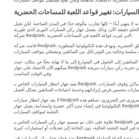
سيارات: تغيير قواعد اللعبة للمساحات الحضرية
 ينتهي أبدًا - كلها تجارب مألوفة جدًا في المدن الصاخبة. لكن تخيل
الحلم حقيقة الآن، وذلك بفضل جهاز ركن السيارات الثوري الذي طورته
شركة Realpark، التي غيرت قواعد اللعبة في المساحات الحضرية.
قامت شركة Realpark، وهي شركة رائدة في مجال تكنولوجيا مواقف السيارات، بإنشاء جهاز ثوري لوقوف السيارات تم إعداده لتغيير الطريقة التي نوقف بها سياراتنا في المناطق الحضرية. وتهدف هذه التكنولوجيا المتطورة
ائقين إلى التجول في الشوارع إلى ما لا نهاية بحثًا عن مكان، حيث
يمكنهم الآن الاعتماد على جهاز Realpark لإرشادهم إلى المساحة المتاحة. من خلال تطبيق الهاتف الذكي سهل الاستخدام، يمكن للسائقين تحديد مكان وقوف السيارات وحجزه بسهولة، مما يضمن تجربة ركن سيارات مريحة
وفي الوقت المناسب.
يفيد جهاز انتظار السيارات الخاص بـ Realpark أيضًا مشغلي مواقف السيارات من خلال تزويدهم برؤى وبيانات قيمة حول استخدام مواقف السيارات. ومن خلال فهم أنماط الاستخدام والطلب على أماكن وقوف السيارات،
لا يعد جهاز انتظار سيارات Realpark بمثابة نعمة للسائقين ومشغلي مواقف السيارات فحسب، بل أيضًا للمساحات الحضرية ككل. ومن خلال تبسيط عملية ركن السيارات وتقليل الازدحام المروري غير الضروري، تساهم هذه
التكنولوجيا في إنشاء مدن أكثر خضرة واستدامة. يعمل جهاز Realpark على تعزيز الاستخدام الأكثر كفاءة لأماكن وقوف السيارات المتاحة، مما يقلل من الحاجة إلى بناء جديد ويقلل من البصمة الكربونية المرتبطة بالبنية
التحتية لمواقف السيارات.
علاوة على ذلك، تم تصميم جهاز ركن السيارات الخاص بـ Realpark ليكون قابلاً للتكيف مع بيئات ركن السيارات المختلفة، مما يجعله مناسبًا لمجموعة واسعة من المساحات الحضرية. بدءًا من مواقف السيارات تحت الأرض
تمتد فوائد جهاز ركن السيارات في Realpark إلى ما هو أبعد من مجرد الراحة والاستدامة. ومن خلال القضاء على التوتر والإحباط المرتبط بمواقف السيارات، تعمل هذه التكنولوجيا أيضًا على تحسين نوعية الحياة الشاملة