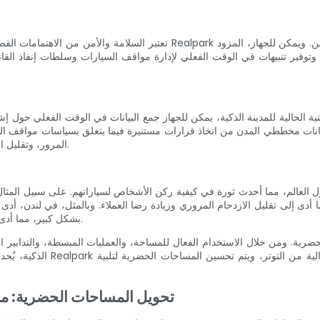
تعتبر السلامة والأمن من الاهتمامات القصوى في أماكن وقوف السيارات. يشتم
فير تنبيهات في الوقت الفعلي لإدارة مواقف السيارات وسلطات إنفاذ القانون. 
بيانات مخططي المدن من اتخاذ قرارات مستنيرة فيما يتعلق بسياسات مواقف الس
المرور، وتقليل انبعاثات الكربون، وتعزيز قابلية العيش بشكل عام في المناطق الحضرية.
 السيارات بنسبة 30% في المتوسط، مما أدى إلى تقليل الازدحام المروري وزيادة رضا العملاء. وبا
بشكل كبير، مما أدى إلى ارتفاع معدلات الإشغال والإيرادات لمشغلي مرافق ركن السيارات.
الذكية، يُحدث الجهاز ثورة ف
تحويل المساحات الحضرية: مس