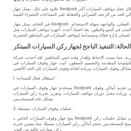
علاوة على ذلك، يعمل جهاز Realpark لوقوف السيارات على تعزيز التنمية الحضرية المستدامة من خلال تشجيع استخدام أماكن وقوف السيارات المتاحة بدلاً من إنشاء أماكن جديدة. ومن خلال جعل مواقف السيارات أكثر
في الختام، يمثل جهاز Realpark لوقوف السيارات حلاً رائدًا لتحديات مواقف السيارات المستمرة التي تواجهها المساحات الحضرية. بفضل نظام تتبع توفر مواقف السيارات في الوقت الفعلي، والواجهة سهلة الاستخدام،
والتطور، يعد اعتماد أحدث أجهزة مواقف السيارات مثل Realpark أمرًا بالغ الأهمية
لضمان إدارة فعالة ومستدامة لمواقف السيارات في المناطق الحضرية.
حالة: التنفيذ الناجح لجهاز ركن السيارات المبتكر
 للسائقين. لقد أحدثت شركة Realpark، الشركة الرائدة في مجال توفير حلول مواقف السيارات المبتكرة، ثورة
ة والتصميم المتطور، أثبت جهاز وقوف السيارات في Realpark نجاحه في تحويل
1. استغلال فعال للمساحة :
يستخدم جهاز وقوف السيارات في Realpark أحدث الخوارزميات وأجهزة الاستشعار لتحسين استخدام أماكن وقوف السيارات. من خلال أنظمة التوجيه الذكية لمواقف السيارات، يمكن للسائقين تحديد أماكن وقوف
، وزيادة معدل دوران مواقف السيارات، وتعزيز تجربة ركن السيارات
بشكل عام للمستخدمين.
2. عمليات وقوف السيارات مبسطة :
يتيح جهاز وقوف السيارات الخاص بـ Realpark عمليات وقوف السيارات المبسطة من خلال أتمتة المهام المختلفة. ومن خلال نظام الدفع التلقائي الخاص بالجهاز، يمكن للسائقين الدفع بسرعة وأمان مقابل جلسات ركن
 يسمح للمستخدمين بحجز أماكن ركن السيارات مسبقًا، مما يضمن تجربة
ركن سيارات خالية من التوتر.