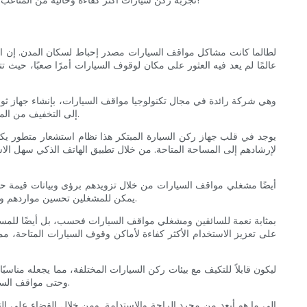
تجربة ركن سيارات أكثر كفاءة وخالية من المتاعب. انضم إلينا ونحن نكشف عن إمكانات هذا الجهاز الرائد وقدرته على تحويل المساحات الحضرية. الاستعداد للدهشة ونحن نفتح مستقبل مواقف السيارات!
لطالما كانت مشاكل مواقف السيارات مصدر إحباط لسكان المدن. إن النضا
عالمًا لم يعد فيه العثور على مكان لوقوف السيارات أمرًا صعبًا، حي
إلى التخفيف من المشاكل الشائعة المرتبطة بمواقف السيارات، من خلال تقديم تجربة صف سيارات سلسة وخالية من التوتر لكل من السائقين ومشغلي مواقف السيارات.
يوجد في قلب جهاز ركن السيارة المبتكر هذا نظام استشعار متطور يكت
يمكن للمشغلين تحسين مواردهم وتحسين الكفاءة العامة. يسمح هذا النهج المبني على البيانات لمشغلي مواقف السيارات بتحسين فرص إيراداتهم وخدمة احتياجات السائقين بشكل أفضل.
وحتى مواقف السيارات في الهواء الطلق، يمكن دمج هذه التكنولوجيا متعددة الاستخدامات بسلاسة في البنية التحتية الحالية، دون الحاجة إلى تعديلات أو استثمارات كبيرة.