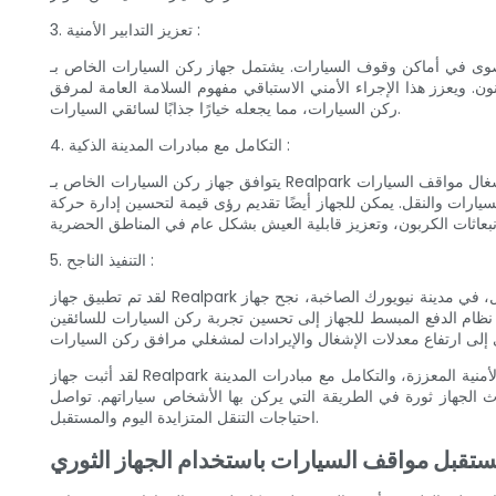
3. تعزيز التدابير الأمنية :
ل جهاز ركن السيارات الخاص بـ Realpark على ميزات أمان متقدمة لضمان سلامة كل من المركبات والمستخدمين. ويمكن للجهاز، المزود
ويعزز هذا الإجراء الأمني ​​الاستباقي مفهوم السلامة العامة لمرفق
ركن السيارات، مما يجعله خيارًا جذابًا لسائقي السيارات.
4. التكامل مع مبادرات المدينة الذكية :
يتوافق جهاز ركن السيارات الخاص بـ Realpark بشكل مثالي مع مفهوم المدينة الذكية. ومن خلال التكامل مع البنية التحتية الحالية للمدينة الذكية، يمكن للجهاز جمع البيانات في الوقت الفعلي حول إشغال مواقف السيارات
يارات والنقل. يمكن للجهاز أيضًا تقديم رؤى قيمة لتحسين إدارة حركة
5. التنفيذ الناجح :
لقد تم تطبيق جهاز Realpark المبتكر لوقوف السيارات بنجاح في العديد من المدن حول العالم، مما أحدث ثورة في كيفية ركن الأشخاص لسياراتهم. على سبيل المثال، في مدينة نيويورك الصاخبة، نجح جهاز Realpark في
لمثل، في لندن، أدى نظام الدفع المبسط للجهاز إلى تحسين تجربة ركن السيارات للسائقين
لقد أثبت جهاز Realpark المبتكر لوقوف السيارات أنه غيّر قواعد اللعبة في تحويل المساحات الحضرية. ومن خلال الاستخدام الفعال للمساحة، والعمليات المبسطة، والتدابير الأمنية المعززة، والتكامل مع مبادرات المدينة
ي الطريقة التي يركن بها الأشخاص سياراتهم. تواصل Realpark المضي قدمًا، مما يضمن أن تصبح مواقف السيارات تجربة سلسة وخالية من التوتر، ويتم تحسين المساحات الحضرية لتلبية
احتياجات التنقل المتزايدة اليوم والمستقبل.
تقبل مواقف السيارات باستخدام الجهاز الثوري