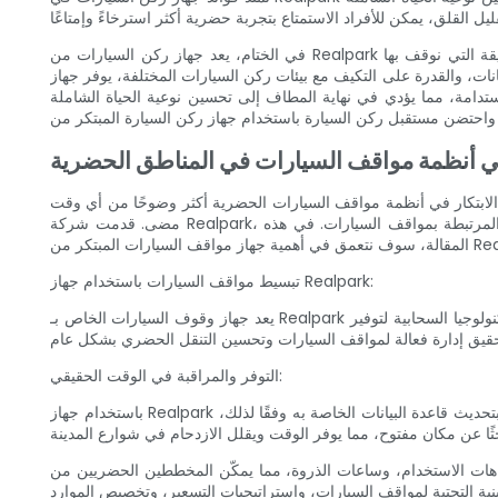
في الختام، يعد جهاز ركن السيارات من Realpark بمثابة تغيير جذري في المساحات الحضرية. ومن خلال الجمع بين التكنولوجيا المتطورة والواجهة سهلة الاستخدام، يُحدث هذا الابتكار ثورة في الطريقة التي نوقف بها
 مع بيئات ركن السيارات المختلفة، يوفر جهاز Realpark تجربة صف سيارات سلسة وخالية
تدامة، مما يؤدي في نهاية المطاف إلى تحسين نوعية الحياة الشاملة
 في أنظمة مواقف السيارات في المناطق الحضرية
الابتكار في أنظمة مواقف السيارات الحضرية أكثر وضوحًا من أي وقت
مضى. قدمت شركة Realpark، الشركة الرائدة الناشئة في حلول مواقف السيارات، جهازها الثوري لوقوف السيارات، والذي يهدف إلى تحويل المساحات الحضرية وحل التحديات المرتبطة بمواقف السيارات. في هذه
تبسيط مواقف السيارات باستخدام جهاز Realpark:
يعد جهاز وقوف السيارات الخاص بـ Realpark حلاً تكنولوجيًا متطورًا مصممًا لتحسين مواقف السيارات في المناطق الحضرية. يستخدم الجهاز أجهزة استشعار متقدمة وخوارزميات التعلم الآلي والتكنولوجيا السحابية لتوفير
التوفر والمراقبة في الوقت الحقيقي:
باستخدام جهاز Realpark لوقوف السيارات، يمكن للسائقين العثور بسهولة على أماكن وقوف السيارات المتاحة في الوقت الفعلي. يتتبع الجهاز إشغال مواقف السيارات ويقوم بتحديث قاعدة البيانات الخاصة به وفقًا لذلك،
جاهات الاستخدام، وساعات الذروة، مما يمكّن المخططين الحضريين من