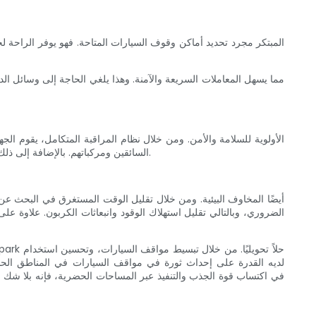
السائقين ومركباتهم. بالإضافة إلى ذلك، يمكن للجهاز اكتشاف مواقف السيارات غير المصرح بها، مما يسمح لوكالات إنفاذ القانون بالاستجابة السريعة وضمان الامتثال للوائح مواقف السيارات.
الضروري، وبالتالي تقليل استهلاك الوقود وانبعاثات الكربون. علاوة ع