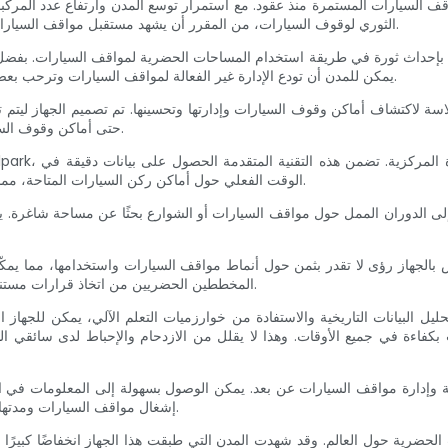
ف السيارات المستمرة منذ عقود. مع استمرار توسع المدن وارتفاع عدد المرك
لسائقي السيارات. ومع ذلك، مع ظهور جهاز Realpark الثوري لوقوف السيارات، من المقرر أن يشهد مستقبل مواقف السيارات تحولًا ملحوظًا.
والذي يحمل اسم Realpark، يمكن للمدن أن تودع الإدارة غير الفعالة لمواقف السيارات وترحب بعصر من تجارب مواقف السيارات المبسطة.
حتى أماكن وقوف السيارات في الشوارع، مما يجعله حلاً متعدد الاستخدامات لأي بيئة حضرية.
الوقت الفعلي حول أماكن ركن السيارات المتاحة، مما يتيح لسائقي السيارات العثور على مواقف السيارات بسرعة ودون عناء.
المخططين الحضريين من اتخاذ قرارات مستنيرة بشكل أفضل فيما يتعلق بالبنية التحتية لمواقف السيارات وسياساتها.
كفاءة في جميع الأوقات. وهذا لا يقلل من الازدحام والإحباط لدى سائقي 
إشغال مواقف السيارات ومدتها والانتهاكات، مما يمكّن السلطات من معالجة المشكلات بسرعة وكفاءة.