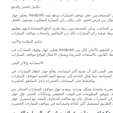
تكامل الحجز والدفع:
يتجاوز جهاز Realpark المبتكر مجرد تحديد أماكن وقوف السيارات المتاحة. فهو يوفر الراحة لحجز مكان قبل الوصول إلى الوجهة. يتيح تطبيق الهاتف المحمول المرتبط بالجهاز للمستخدمين حجز موقف السيارات ودفع ثمنه
ع المفضلة لديهم بتطبيق Realpark، مما يسهل المعاملات السريعة والآمنة. وهذا يلغي الحاجة إلى وسائل الدفع المادية،
تدابير السلامة والأمن:
يعطي جهاز وقوف السيارات في Realpark الأولوية للسلامة والأمن. ومن خلال نظام المراقبة المتكامل، يقوم الجهاز بمراقبة أماكن وقوف السيارات باستمرار، وردع الأنشطة غير القانونية وتوفير الشعور بالأمان لكل من
الاستدامة والأثر البيئي:
 أن تصبح أكثر استدامة، يعالج جهاز انتظار السيارات في Realpark أيضًا المخاوف البيئية. ومن خلال تقليل الوقت المستغرق في البحث عن مواقف السيارات، يقلل الجهاز من الازدحام المروري غير
لمساحة، مما يقلل الحاجة إلى توسيع البنية التحتية لمواقف السيارات
والحفاظ على المساحات الخضراء داخل المناطق الحضرية.
 مواقف السيارات المبتكر من Realpark حلاً تحويليًا. من خلال تبسيط مواقف السيارات، وتحسين استخدام
معلومات في الوقت الحقيقي وإمكانات الحجز، فإن جهاز Realpark لديه القدرة على إحداث ثورة في مواقف السيارات في المناطق الحضرية. علاوة على ذلك، فإن تركيزها على السلامة والأمن
لمخاوف البيئية. مع استمرار جهاز Realpark في اكتساب قوة الجذب والتنفيذ عبر المساحات الحضرية، فإنه بلا شك