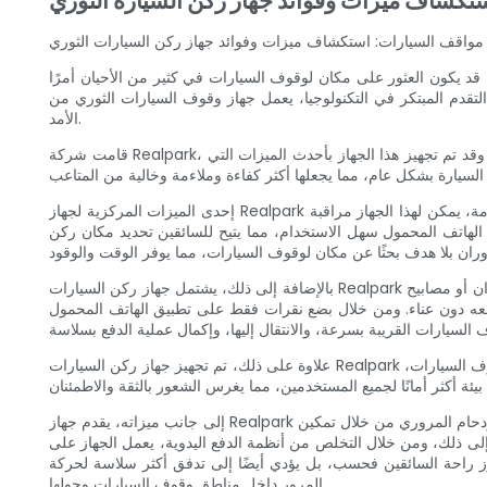
تكشاف ميزات وفوائد جهاز ركن السيارة الثوري
مواقف السيارات: استكشاف ميزات وفوائد جهاز ركن السيارات الثوري
قد يكون العثور على مكان لوقوف السيارات في كثير من الأحيان أمرًا
هاز وقوف السيارات الثوري من Realpark على تغيير مشهد مواقف السيارات، مما يوفر حلاً تشتد الحاجة إليه لهذه المشكلة الطويلة
الأمد.
قامت شركة Realpark، وهي علامة تجارية رائدة في مجال مواقف السيارات الحضرية، بإنشاء جهاز مبتكر لوقوف السيارات يهدف إلى تبسيط عملية ركن السيارات وتحسينها. وقد تم تجهيز هذا الجهاز بأحدث الميزات التي
إحدى الميزات المركزية لجهاز Realpark لوقوف السيارات هو نظام تتبع توفر مواقف السيارات في الوقت الفعلي. ومن خلال استخدام أجهزة الاستشعار المتطورة وخوارزميات البرامج المتقدمة، يمكن لهذا الجهاز مراقبة
لهاتف المحمول سهل الاستخدام، مما يتيح للسائقين تحديد مكان ركن
بالإضافة إلى ذلك، يشتمل جهاز ركن السيارات Realpark على تصميم يركز على المستخدم ويعطي الأولوية للبساطة وسهولة الاستخدام. ويضمن عامل الشكل الأنيق والمدمج إمكانية تركيبه بسهولة على الجدران أو مصابيح
عل معه دون عناء. ومن خلال بضع نقرات فقط على تطبيق الهاتف المحمول
علاوة على ذلك، تم تجهيز جهاز ركن السيارات Realpark بميزات أمنية متقدمة لضمان سلامة وحماية السائقين ومركباتهم. يستخدم الجهاز كاميرات عالية الوضوح وتقنية التعرف على الوجه لمراقبة منطقة وقوف السيارات،
إلى جانب ميزاته، يقدم جهاز Realpark لوقوف السيارات مجموعة من المزايا التي تجعله أداة لا غنى عنها في إدارة مواقف السيارات في المناطق الحضرية. أولاً، فهو يقلل بشكل كبير من الازدحام المروري من خلال تمكين
 إلى ذلك، ومن خلال التخلص من أنظمة الدفع اليدوية، يعمل الجهاز على
زز راحة السائقين فحسب، بل يؤدي أيضًا إلى تدفق أكثر سلاسة لحركة
المرور داخل مناطق وقوف السيارات وحولها.