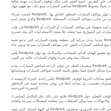
بات على الطريق، أصبح العثور على مكان لوقوف السيارات مهمة شاقة
كشفت شركة Realpark، الشركة الرائدة في مجال ابتكار حلول المدن الذكية، عن تقنية رائدة تعد بإحداث ثورة في طريقة استخدام المساحات الحضرية لمواقف السيارات. بفضل جهاز مواقف السيارات المتطور الخاص بها،
في قلب Realpark توجد شبكتها الذكية من أجهزة الاستشعار والخوارزميات التي تعمل بسلاسة لاكتشاف أماكن وقوف السيارات وإدارتها وتحسينها. تم تصميم الجهاز ليتم تركيبه بسهولة في مواقف السيارات أو المرائب أو
عندما تدخل مركبة إلى منطقة وقوف السيارات التي تدعم تقنية Realpark، تكتشف مستشعرات الجهاز وجودها وتنقل المعلومات إلى وحدة القيادة المركزية. تضمن هذه التقنية المتقدمة الحصول على بيانات دقيقة في
يلغي Realpark الحاجة إلى الدوران الممل حول مواقف السيارات أو الشوارع بحثًا عن مساحة شاغرة. يتيح تطبيق الهاتف الذكي المصاحب والمتكامل مع جهاز Realpark للمستخدمين تحديد أماكن وقوف السيارات وحجزها
مسبقًا، مما يوفر تجربة وقوف السيارات خالية من التوتر.
وبصرف النظر عن توفير الراحة لسائقي السيارات، يقدم Realpark أيضًا فوائد كبيرة لمديري المدينة. يجمع نظام إدارة البيانات القوي الخاص بالجهاز رؤى لا تقدر بثمن حول أنماط مواقف السيارات واستخدامها، مما يمكّن
تكمن إحدى المزايا الرئيسية لـ Realpark في قدرتها على تحسين تخصيص موارد مواقف السيارات. ومن خلال تحليل البيانات التاريخية والاستفادة من خوارزميات التعلم الآلي، يمكن للجهاز التنبؤ بساعات الذروة لوقوف
السيارات فحسب، بل يساعد أيضًا في توفير مساحة قيمة في المناطق
الحضرية المزدحمة.
علاوة على ذلك، فإن التكامل السلس لـ Realpark مع شبكات المدن الذكية يمكّن مسؤولي المدينة من القدرة على مراقبة وإدارة مواقف السيارات عن بعد. يمكن الوصول بسهولة إلى المعلومات في الوقت الفعلي حول
إن النهج المبتكر الذي تتبعه Realpark لإدارة مواقف السيارات يعمل بالفعل على إحداث تحول في المساحات الحضرية حول العالم. وقد شهدت المدن التي طبقت هذا الجهاز انخفاضًا كبيرًا في الازدحام المروري، وتحسين