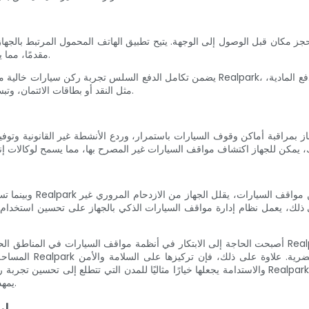
مقدمًا، مما يقلل من فرص العثور على مكان ركن السيارة المطلوب مشغول بالفعل.
يضمن تكامل الدفع السلس تجربة ركن سيارات خالية من المتاعب. يمكن للمستخدمين ربط طرق الدف
مثل النقد أو بطاقات الائتمان، وتبسيط عملية ركن السيارات لكل من السائقين وأصحاب مواقف السيارات.
وبينما تسعى المدن إلى
لى ذلك، يعمل نظام إدارة مواقف السيارات الذكي بالجهاز على تحسين استخدام ا
أصبحت الحاجة إلى الابتكار في أنظمة مواقف السيارات في المناطق الحضرية واضحة بشكل متزايد، ويقدم جهاز
المساحة، وتوفير ال
والاستدامة يجعلها خيارًا مثاليًا للمدن التي تتطلع إلى تحسين تجربة ركن السيارات بشكل عام مع معالجة ا
يمهد الطريق لمستقبل أكثر كفاءة واستدامة في مواقف السيارات الحضرية.