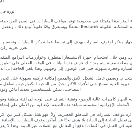
اس
ثورة في 
 المتزايدة المتمثلة في محدودية توفر مواقف السيارات. في المدن المزدحمة، 
محبطًا ويستغرق وقتًا طويلاً. ومع ذلك، وبفضل التقدم المبتكر في التكنولوجيا، يعمل ج
تعزز تجربة ركن السيارة بشكل عام، مما يجعلها أكثر كفاءة وملاءمة وخالية من المتاعب.
منطقة معينة. يتم بعد ذلك عرض هذه البيانات في الوقت الفعلي على تطبيق ا
ديهية للغاية تسمح حتى للأفراد الأكثر تحديًا من الناحية التكنولوجية بالتفا
المصاحب، يمكن للمستخدمين تحديد أماكن وقوف السيارات القريبة بسرعة، والانتقال إليها، وإكمال عملية الدفع بسلاسة.
 تقليل الحاجة إلى القيادة بلا هدف بحثًا عن أماكن وقوف السيارات. بالإضافة
 في العمل في أكشاك الدفع أو التعامل مع العملات غير الثابتة. وهذا لا يع