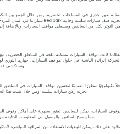
سياراتنا في المدن المزدحمة. و
من التوتر لكل من السائقين ومشغلي مواقف السيارات. وبالإضافة إلى 
لطالما كانت مواقف السيارات مشكلة ملحة في المناطق الحضرية، مع تز
المقالة، سوف نتعمق في أهمية جهاز مواقف السيارات المبتكر من Realpark ونستكشف قدرته على إحداث ثورة في أنظمة مواقف السيارات في المناطق الحضرية.
تجربة ركن سيارات سلسة. ومن خلال تثبيت هذا الجهاز في مواقف السيارات وأماكن وقوف السيارات في الشوارع، يمكن للمدن تحقيق إدارة فعالة لمواقف السيارات وتحسين التنقل الحضري بشكل عام.
مما يسمح للسائقين بالوصول إلى المعلومات الدقيقة من خلال تطبيق مخصص للهاتف المحمول. وهذا يزيل الإحباط الناتج عن الدوران بحثًا عن مكان مفتوح، مما يوفر الوقت ويقلل الازدحام في شوارع المدينة.
علاوة على ذلك، يمكن للبلديات الاستفادة من المراقبة المباشرة لأم