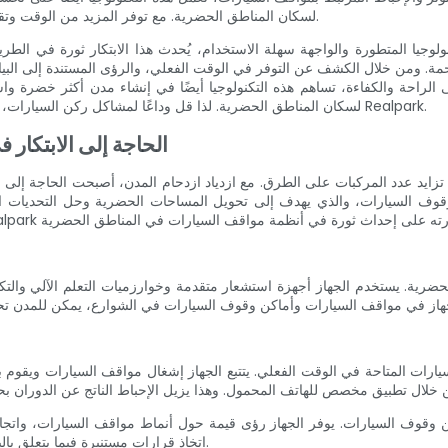
لسكان المناطق الحضرية. مع توفر المزيد من الوقت وتقليل القلق، يمكن للأفراد الاستمتاع بتجربة حضرية أكثر استرخاءً وإمتاعًا.
من خلال الكشف عن التوفر في الوقت الفعلي، والرؤى المستندة إلى البيانات، والقدرة على التكيف
الراحة والكفاءة، تساهم هذه التكنولوجيا أيضًا في إنشاء مدن أكثر خضرة واس
لسكان المناطق الحضرية. لذا قل وداعًا لمشاكل ركن السيارات، واحتضن مستقبل ركن السيارة باستخدام جهاز ركن السيارة المبتكر من Realpark.
الحاجة إلى الابتكار
ايد عدد المركبات على الطرق. مع ازدياد ازدحام المدن، أصبحت الحاجة إلى 
اكن وقوف السيارات. يوفر الجهاز رؤى قيمة حول أنماط مواقف السيارات، وات
اتخاذ قرارات مستنيرة فيما يتعلق بالبنية التحتية لمواقف السيارات، واستراتيجيات التسعير، وتخصيص الموارد.