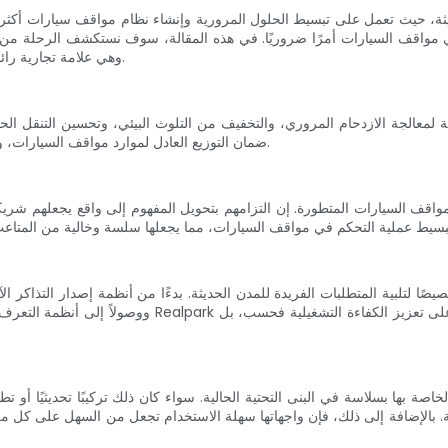
ة، حيث تعمل على تبسيط الحلول المرورية وإنشاء نظام مواقف سيارات أكثر كفا
مواقف السيارات أمرًا ضروريًا. في هذه المقالة، سوف نستكشف الرحلة من و
التركيز على الحلول المبتكرة التي تقدمها Realpark، وهي علامة تجارية رائدة في هذا المجال.
 لمعالجة الازدحام المروري، والتخفيف من التلوث البيئي، وتحسين التنقل الح
ضمان التوزيع العادل لموارد مواقف السيارات، وتقليل مواقف السيارات غير القانونية، وتعزيز تجربة المستخدم الشاملة.
ووصولاً إلى أنظمة التعرف على لوحات الترخيص وأدوات تحل
الية. بالإضافة إلى ذلك، فإن واجهاتها سهلة الاستخدام تجعل من السهل على ك