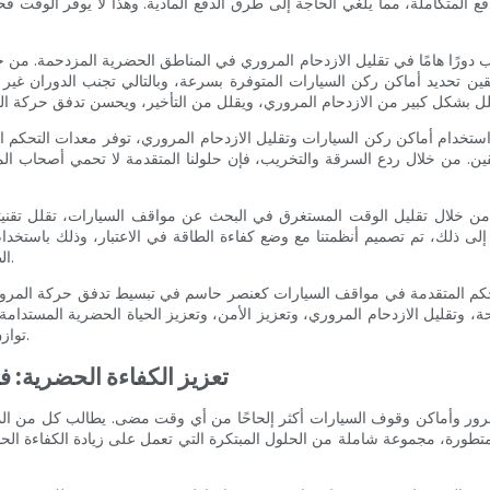
ع المتكاملة، مما يلغي الحاجة إلى طرق الدفع المادية. وهذا لا يوفر الوقت 
ب دورًا هامًا في تقليل الازدحام المروري في المناطق الحضرية المزدحمة. م
ئقين تحديد أماكن ركن السيارات المتوفرة بسرعة، وبالتالي تجنب الدوران غير 
م أماكن ركن السيارات وتقليل الازدحام المروري، توفر معدات التحكم المتقدمة في مواقف السيارا
قين. من خلال ردع السرقة والتخريب، فإن حلولنا المتقدمة لا تحمي أصحاب الم
ة إلى ذلك، تم تصميم أنظمتنا مع وضع كفاءة الطاقة في الاعتبار، وذلك باست
الطاقة، مما يساهم في نهاية المطاف في بنية تحتية حضرية أكثر استدامة.
تقدمة في مواقف السيارات كعنصر حاسم في تبسيط تدفق حركة المرور وتحسين الكفاءة العامة ل
، وتقليل الازدحام المروري، وتعزيز الأمن، وتعزيز الحياة الحضرية المستدامة
توازن متناغم بين الإدارة الفعالة لحركة المرور وتحسين نوعية الحياة لسكانها.
تعزيز الكفاءة الحضرية: ف
رور وأماكن وقوف السيارات أكثر إلحاحًا من أي وقت مضى. يطالب كل من الم