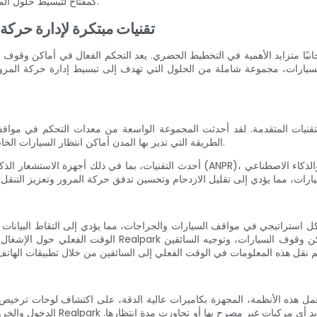
المروري ومواقف السيارات، تظهر حلول Realpark كمفتاح لتبسيط حلول المرور للمدن الحديثة.
تقنيات مبتكرة لإدارة حرك
جانبًا متزايد الأهمية في التخطيط الحضري. يعد التحكم الفعال في أماكن وقوف
الطريقة التي تدير بها المدن أماكن انتظار السيارات الخاصة بها، مما يوفر حلولاً سلسة لكل من السائقين وسلطات إدارة المرور.
الوقت الفعلي حول الإشغال والتوافر. من خلال المراقبة الم
الدخول والخروج. ومن خلال دمج هذه ا