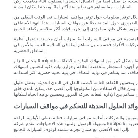
فحسب، بل يقلل أيضًا من الاتصال الجسدي المطلوب أثناء معاملات ركن
السيارات، مما يساهم في توفير بيئة أكثر أمانًا وصحة لسكان المدينة.
ن خلال توفير معلومات حول توفر مواقف السيارات في الوقت الفعلي من
الضروري حول المدينة بحثًا عن مواقف السيارات. هذا النهج الاستباقي
ت أيضًا ميزات أمان محسنة. تشتمل أنظمة Realpark على كاميرات مراقبة وقدرات مراقبة
ركبات الأفراد فحسب، بل تساهم أيضًا في السلامة العامة والأمن في
المناطق الحضرية.
يتجلى التزام Realpark بالاستدامة في معدات التحكم في مواقف السيارات الخاصة بها أيضًا. من خلال تقليل الوقت المستغرق في البحث عن مواقف السيارات، تقلل تقنيتنا بشكل كبير من استهلاك الوقود والانبعاثات
خدام أجهزة استشعار منخفضة الطاقة وخوارزميات ذكية لتحسين استهلاك
أنظمة النقل في المدن الحديثة. بفضل حلول Realpark المتطورة، يمكن للمدن إدارة
. ومن خلال الاستفادة من التكنولوجيا إلى أقصى حد، يمكن للمدن خلق
وائد الحلول الحديثة للتحكم في مواقف السيارات
قيمين والشركات بأنظمة مواقف سيارات فعالة تعطي الأولوية للراحة
وسهولة الوصول. ولتلبية هذه الاحتياجات، تقدم شركة Realpark، الشركة الرائدة في مجال توفير معدات التحكم في مواقف السيارات المتطورة، مجموعة شاملة من الحلول المبتكرة التي تعمل على زيادة الكفاءة الحضرية
إلى الحد الأقصى مع ضمان تجربة سلسة لوقوف السيارات للجميع.