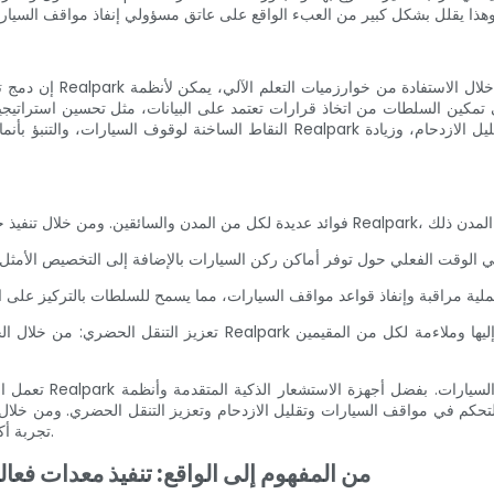
إن دمج تقنية الذكاء ال
النقاط الساخنة لوقوف السيارات، والتنبؤ بأنماط حركة المرور. بفضل التحليلات المدع
تعمل التقنيات المب
تجربة أكثر سلاسة لإدارة حركة المرور وإنشاء بيئة أكثر ملائمة للعيش لمواطنيها.
من المفهوم إلى الواقع: تنفيذ معدات فعا