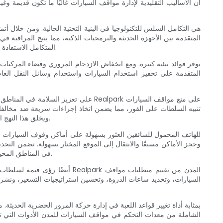
الذكية، يضمن نهج Realpark المتكامل الاستفادة القصوى من أماكن وقوف السيارات، مما يقلل بشكل كبير من وقت الخمول والضغط لكل من السائقين ومخططي المدن.
ويخلق هذا النهج الاستباقي للتحكم في مواقف السيارات بيئة أكثر أمانًا للمشاة والسائقين على حد سواء، مما يقلل من مخاطر الحوادث ويعزز الأمن الحضري بشكل عام.
وحجز الأماكن مسبقًا والانتقال إلى الموقع المختار بسهولة. تضمن ال
في المناطق المحيطة. مع خيارات الدفع المتاحة مباشرة من خلال تطبيق الهاتف المحمول، لم تكن مواقف السيارات أكثر ملاءمة أو خالية من المتاعب من أي وقت مضى.
السيارات، وتحديد ساعات الذروة، وتحسين استراتيجيات التسعير، ونشر موا