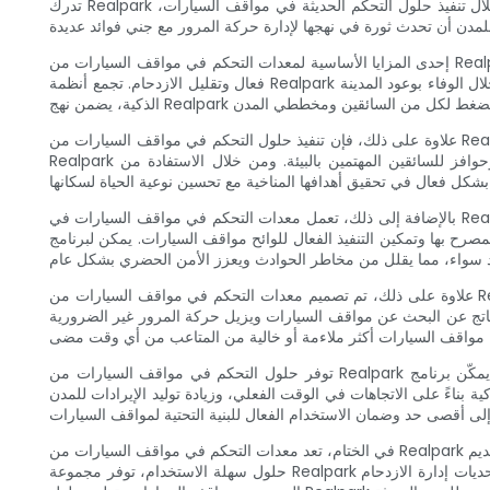
تدرك Realpark أن الأساليب التقليدية لإدارة مواقف السيارات غالبًا ما تكون قديمة وغير فعالة، مما يتسبب في ازدحام مروري وإحباط غير ضروري. ومع ذلك، من خلال تنفيذ حلول التحكم الحديثة في مواقف السيارات،
إحدى المزايا الأساسية لمعدات التحكم في مواقف السيارات من Realpark هي التكامل السلس للتكنولوجيا في البنية التحتية الحالية. ومن خلال أتمتة عمليات ركن السيارات، يمكن للمدن تبسيط تدفق حركة المرور بشكل
فعال وتقليل الازدحام. تجمع أنظمة Realpark المتقدمة بين الأجهزة الحديثة والبرمجيات الذكية، مما يتيح المراقبة في الوقت الفعلي، وتخصيص المساحة الديناميكية، ومعالجة الدفع دون عناء. من خلال الوفاء بوعود المدينة
علاوة على ذلك، فإن تنفيذ حلول التحكم في مواقف السيارات من Realpark يوفر فوائد بيئية كبيرة. ومع انخفاض الازدحام المروري وقضاء المركبات وقتًا أقل في التباطؤ، تنخفض انبعاثات الكربون بشكل كبير. تعمل أنظمة
Realpark المتقدمة على تحفيز استخدام السيارات واستخدام وسائل النقل العام وحلول التنقل الخضراء من خلال تقديم أسعار تفضيلية لوقوف السيارات وحوافز للسائقين المهتمين بالبيئة. ومن خلال الاستفادة من
بالإضافة إلى ذلك، تعمل معدات التحكم في مواقف السيارات في Realpark على تعزيز السلامة في المناطق الحضرية. من خلال دمج تقنية التعرف على لوحة الترخيص، تعمل أنظمة Realpark على منع مواقف السيارات
وتمكين التنفيذ الفعال للوائح مواقف السيارات. يمكن لبرنامج Realpark تنبيه السلطات على الفور، مما يضمن اتخاذ إجراءات سريعة ضد مخالفات مواقف السيارات وردع الأنشطة غير القانونية بشكل فعال.
علاوة على ذلك، تم تصميم معدات التحكم في مواقف السيارات من Realpark مع وضع سهولة الاستخدام في الاعتبار. يتيح تطبيق Realpark للهاتف المحمول للسائقين العثور بسهولة على أماكن وقوف السيارات المتاحة
لناتج عن البحث عن مواقف السيارات ويزيل حركة المرور غير الضرورية
توفر حلول التحكم في مواقف السيارات من Realpark أيضًا رؤى قيمة لسلطات المدينة لتحسين تخصيص الموارد. ومن خلال الاستفادة من تحليلات البيانات، يمكّن برنامج Realpark المدن من تقييم متطلبات مواقف
 بناءً على الاتجاهات في الوقت الفعلي، وزيادة توليد الإيرادات للمدن
في الختام، تعد معدات التحكم في مواقف السيارات من Realpark بمثابة أداة تغيير قواعد اللعبة في إدارة حركة المرور الحضرية الحديثة. من خلال دمج التكنولوجيا بسلاسة، وتعزيز الاستدامة البيئية، وتعزيز السلامة، وتقديم
حلول سهلة الاستخدام، توفر مجموعة Realpark الشاملة من معدات التحكم في مواقف السيارات للمدن الأدوات التي تحتاجها لتعزيز الكفاءة الحضرية. بينما تتصارع المدن في جميع أنحاء العالم مع تحديات إدارة الازدحام