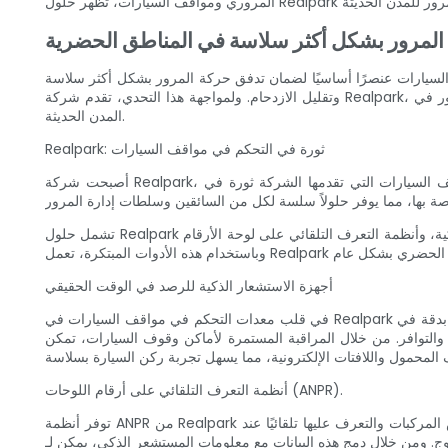
ة المرور بشكل أكثر سلاسة في المناطق الحضرية
 السيارات عنصرًا أساسيًا لضمان تدفق حركة المرور بشكل أكثر سلاسة
وتقليل الازدحام. ولمواجهة هذا التحدي، تقدم شركة Realpark، الشركة الرائدة في مجال توفير معدات التحكم المبتكرة في مواقف السيارات، مجموعة شاملة من الحلول التي تهدف إلى تبسيط إدارة حركة المرور في
المدن الحديثة.
Realpark: ثورة في التحكم في مواقف السيارات
أصبحت شركة Realpark، المعروفة بخبرتها في إدارة حركة المرور، مرادفًا للكفاءة والراحة والتقنيات المتقدمة. لقد أحدثت المجموعة الواسعة من معدات التحكم في مواقف السيارات التي تقدمها الشركة ثورة في
تشمل حلول Realpark أحدث التقنيات، بما في ذلك أجهزة الاستشعار الذكية، وأنظمة التعرف التلقائي على لوحة الأرقام (ANPR)، والذكاء الاصطناعي (AI)، التي تعمل بشكل متناغم لتحسين التحكم في مواقف السيارات.
أجهزة الاستشعار الذكية للرصد في الوقت الحقيقي
في قلب معدات التحكم في مواقف السيارات في Realpark تكمن تقنية الاستشعار الذكية المتقدمة. يتم وضع هذه المستشعرات بشكل استراتيجي في مواقف السيارات والجراجات، مما يؤدي إلى التقاط البيانات بدقة في
ستمرة لأماكن وقوف السيارات، تمكن Realpark السلطات من اتخاذ قرارات تعتمد على البيانات، وتحسين تخصيص أماكن وقوف السيارات، وتوجيه السائقين
أنظمة التعرف التلقائي على أرقام اللوحات (ANPR).
توفر أنظمة ANPR من Realpark طبقة إضافية من الراحة والكفاءة في التحكم في مواقف السيارات. تعمل هذه الأنظمة، المجهزة بكاميرات عالية الدقة، على اكتشاف لوحات ترخيص المركبات والتعرف عليها تلقائيًا عند
لبيانات مع معلومات المستشعر الذكي، يمكن لـ Realpark مراقبة مدة ركن السيارة، والتأكد من الامتثال للوائح ركن السيارة، وتحديد أي مركبات غير مصرح بها أو تجاوزت مدة انتظارها.