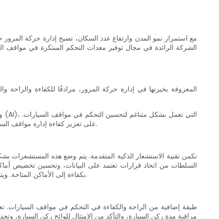
مع استمرار نمو المدن وارتفاع عدد السكان، تصبح إدارة حركة المرور 
وباستخدام هذه الأدوات المبتكرة، تعمل Realpark على تعزيز كفاءة إدارة مواقف السيارات، مما يؤدي إلى تقليل الازدحام وتحسين تدفق حركة المرور وتعزيز التنقل الحضري بشكل عام.
بكفاءة إلى الأماكن المتاحة. ويتم نقل هذه المعلومات في الوقت الفعلي إلى السائقين من خلال تطبيقات الهاتف المحمول واللافتات الإلكترونية، مما يسهل تجربة ركن السيارة بسلاسة.