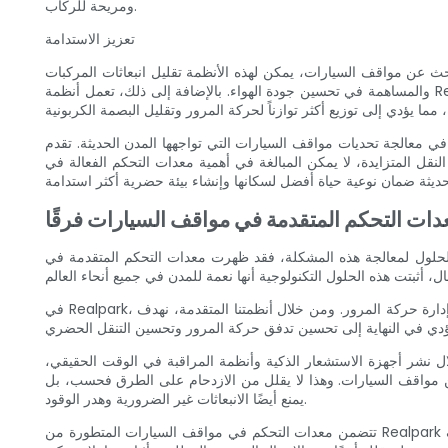
ومريحة للركاب.
تعزيز الاستدامة
حث عن مواقف السيارات، يمكن لهذه الأنظمة تقليل انبعاثات المركبات
والمساهمة في تحسين جودة الهواء. بالإضافة إلى ذلك، تعمل أنظمة Realpark القائمة على أجهزة الاستشعار على تسهيل التسعير الديناميكي وتخصيص مواقف السيارات على أساس الطلب. ومن خلال وجود خطط تسعير
واجهها المدن الحديثة. تقدم Realpark، بتقنيتها المتقدمة ونهجها المرتكز على المستخدم، حلولاً مبتكرة تعمل على
ل المتزايدة، لا يمكن المبالغة في أهمية معدات التحكم الفعالة في
ات التحكم المتقدمة في مواقف السيارات فرقًا
ن الحلول لمعالجة هذه المشكلة، فقد ظهرت معدات التحكم المتقدمة في
في Realpark، نحن ندرك الحاجة إلى معدات فعالة للتحكم في مواقف السيارات، وقد تم تصميم حلولنا الحديثة لإحداث ثورة في الطريقة التي تتعامل بها المدن مع إدارة حركة المرور. ومن خلال أنظمتنا المتقدمة، نهدف
 نشر أجهزة الاستشعار الذكية وأنظمة المراقبة في الوقت الحقيقي،
ن مواقف السيارات. وهذا لا يقلل من الازدحام على الطرق فحسب، بل
يمنع أيضًا الانبعاثات غير الضرورية وهدر الوقود.
تتضمن معدات التحكم في مواقف السيارات المتطورة من Realpark أيضًا أنظمة دفع آلية ومعاملات بدون تلامس، مما يجعل تجربة ركن السيارات سلسة وخالية من المتاعب. يمكن للسائقين الدفع بسهولة مقابل مواقف