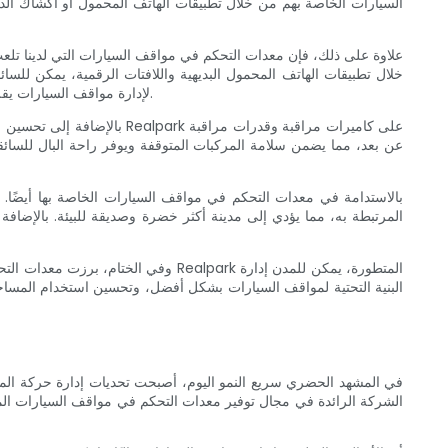
السيارات الخاصة بهم من خلال تطبيقات الهاتف المحمول أو أكشاك الدف
علاوة على ذلك، فإن معدات التحكم في مواقف السيارات التي لدينا تلع
خلال تطبيقات الهاتف المحمول البديهية واللافتات الرقمية، يمكن للسا
لإدارة مواقف السيارات يقلل بشكل كبير من الازدحام المروري، ويقلل من التأخير، ويحسن تدفق حركة المرور بشكل عام، مما يؤدي إلى تجربة قيادة أكثر سلاسة وكفاءة للجميع.
بالإضافة إلى تحسين استخدا
عن بعد، مما يضمن سلامة المركبات المتوقفة ويوفر راحة البال للسائ
المرتبطة به، مما يؤدي إلى مدينة أكثر خضرة وصديقة للبيئة. بالإضاف
وفي الختام، برزت معدات التحكم الم
البنية التحتية لمواقف السيارات بشكل أفضل، وتحسين استخدام المساحة
في المشهد الحضري سريع النمو اليوم، أصبحت تحديات إدارة حركة الم