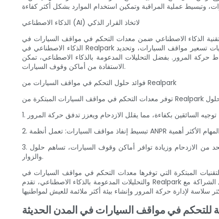
الذكاء الاصطناعي (AI) لاتخاذ القرار الذكي
اصطناعي ضمن معدات التحكم في مواقف السيارات في Realpark يمكّن المدن من الارتقاء بإدارة حركة المرور إلى المستوى التالي. من خلال الاستفادة من خوارزميات التعلم الآلي، يمكن لأنظمة
الذكاء الاصطناعي في Realpark تحليل كميات هائلة من البيانات وتوليد رؤى ذكية. تعمل هذه الرؤى على تمكين السلطات من اتخاذ قرارات تعتمد على البيانات، مثل تحسين استراتيجيات تسعير مواقف السيارات، وتحديد
ومة بالذكاء الاصطناعي، تمكن Realpark المدن من البقاء استباقيًا في إدارة الطلب على مواقف السيارات، وتقليل الازدحام، وزيادة
الاستفادة من أماكن وقوف السيارات.
فوائد حلول التحكم في مواقف السيارات من Realpark
3. تعزيز التنقل الحضري: من خلال الحد من الازدحام وزيادة توافر أماكن وقوف السيارات، تساهم حلول Realpark في تعزيز التنقل الحضري، مما يجعل المدن أكثر سهولة في الوصول إليها وملاءمة لكل من المقيمين
والزوار.
تكرة التي توفرها معدات التحكم في مواقف السيارات في Realpark على تغيير الطريقة التي تدير بها المدن حركة المرور ومواقف السيارات. بفضل أجهزة الاستشعار الذكية المتقدمة وأنظمة ANPR
والتحليلات المدعومة بالذكاء الاصطناعي، تقدم Realpark حلولاً شاملة تمكن المدن من تحسين التحكم في مواقف السيارات وتقليل الازدحام وتعزيز التنقل الحضري. ومن خلال الشراكة مع Realpark، يمكن للمدن ضمان
لة للتحكم في مواقف السيارات في المدن الحديثة