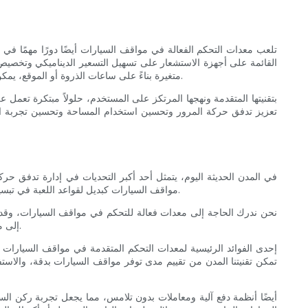
تلعب معدات التحكم الفعالة في مواقف السيارات أيضًا دورًا مهمًا في
متغيرة بناءً على ساعات الذروة أو الموقع، يمكن للمدن تحفيز السائقين على اختيار مناطق أقل ازدحامًا أو خارج ساعات الذروة، مما يؤدي إلى توزيع أكثر توازناً لحركة المرور وتقليل البصمة الكربونية.
تعزيز تدفق حركة المرور وتحسين استخدام المساحة وتحسين تجربة المس
في المدن الحديثة اليوم، يتمثل أحد أكبر التحديات في إدارة تدفق حر
مواقف السيارات كبديل لقواعد اللعبة في تبسيط تدفق حركة المرور. ومع القدرة على إدارة أماكن وقوف السيارات بشكل فعال، أثبتت هذه الحلول التكنولوجية أنها نعمة للمدن في جميع أنحاء العالم.
إلى مواءمة البنية التحتية لمواقف السيارات مع متطلبات وسائل النقل الحديثة، مما يؤدي في النهاية إلى تحسين تدفق حركة المرور وتحسين التنقل الحضري.
إحدى الفوائد الرئيسية لمعدات التحكم المتقدمة في مواقف السيارات
تمكن تقنيتنا المدن من تقييم مدى توفر مواقف السيارات بدقة، والا