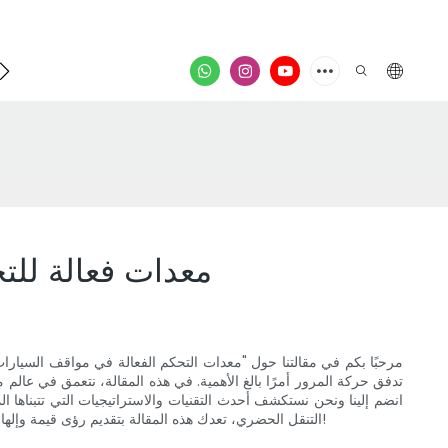
فيدي
معدات فعالة للت
مرحبًا بكم في مقالتنا حول "معدات التحكم الفعالة في مواقف السيارا
تدفق حركة المرور أمرًا بالغ الأهمية. في هذه المقالة، نتعمق في عا
انضم إلينا ونحن نستكشف أحدث التقنيات والاستراتيجيات التي تتبناها ا
التنقل الحضري، تعدك هذه المقالة بتقديم رؤى قيمة وإلهام الأفكار لحلول مرورية أكثر ذكاءً. دعونا نتعمق ونكتشف مدى كفاءة معدات التحكم في مواقف السيارات في إحداث ثورة في المناظر الطبيعية للمدينة!