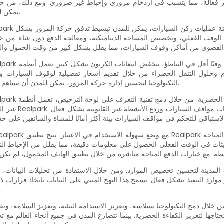
يمكن للمدن أن تحدث ثورة في نهجها لإدارة حركة المرور مع جني فوائد عديدة.
التكنولوجيا لتحسين إدارة حركة المرور، يمكن للمدن أن تساهم بشكل فعال في تحقيق أهدافها المناخية مع تحسين نوعية الحياة لسكانها.
غير المصرح بها 
تحديثات في الوقت الفعلي الحصول على معلومات دقيقة، مما يقلل من الإحباط ا
رد التنفيذ بشكل فعال. يسمح هذا النهج المبني على البيانات باتخاذ قرارات ذكية
إلى أقصى حد وضمان الاستخدام الفعال للبنية التحتية لمواقف السيارات.