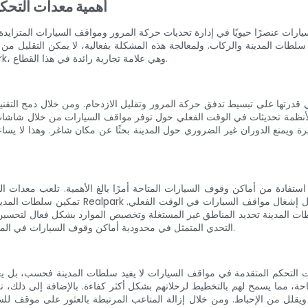
أهمية معدات التحكم
رات عنصرًا حيويًا في إدارة تحديات حركة المرور ومواقف السيارات المتزايدة
سلطات المدينة والركاب. ولمعالجة هذه المشكلة بفعالية، لا يمكن التقليل
المقالة أهمية هذه المعدات في المدن الحديثة، مع التركيز على Realpark، وهي علامة تجارية رائدة في هذا القطاع.
 قدرتها على تبسيط تدفق حركة المرور وتقليل الازدحام. ومن خلال دمج التقنيا
رة ويمنع الدوران غير الضروري حول المدينة بحثًا عن مكان شاغر. وهذا لا يس
استفادة من أماكن وقوف السيارات المتاحة أمرًا بالغ الأهمية. تلعب معدات ال
تمكين سلطات المدينة من استخدام أماكن وقوف ال
طات المدينة تحديد المناطق غير المستغلة وتخصيص الموارد بشكل فعال لتحسين 
التحدي المتمثل في محدودية أماكن وقوف السيارات في المدن الحديثة ويضمن استغلال أماكن وقوف السيارات إلى أقصى إمكاناتها.
حكم المتقدمة في مواقف السيارات لا يفيد سلطات المدينة فحسب، بل يعزز أيضًا بشكل كبير تجربة المس
، مما يسمح لهم بالتخطيط لرحلاتهم بشكل أكثر كفاءة. بالإضافة إلى ذلك، ت