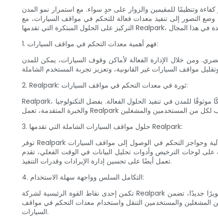
ءة وتنظيمًا للمقيمين والزوار على حدٍ سواء. مع استمرار نمو المدن
ضع التصور إلى تنفيذ معدات فعالة للتحكم في مواقف السيارات، مع
1. فهم أهمية معدات التحكم في مواقف السيارات:
ضري. ومن خلال الإدارة الفعالة لأماكن وقوف السيارات، يمكن للمدن
2. Realpark: ثورة في معدات التحكم في مواقف السيارات:
Realpark، وهي علامة تجارية مشهورة، هي في طليعة تطوير معدات التحكم في مواقف السيارات المتطورة. إن التزامهم بتحويل المفهوم إلى واقع يجعلهم شريكًا موثوقًا للمدن في تنفيذ الحلول الفعالة. بفضل التكنولوجيا
3. حلول مواقف السيارات الشاملة التي تقدمها Realpark:
توفر Realpark مجموعة واسعة من معدات التحكم في مواقف السيارات، المصممة خصيصًا لتلبية المتطلبات الفريدة للمدن الحديثة. بدءًا من أنظمة إصدار التذاكر الآلية وحواجز التحكم في الوصول إلى مواقف السيارات
يل البيانات في الوقت الفعلي، تقدم Realpark خدماتها لجميع جوانب التحكم في مواقف السيارات. ولا تعمل حلولهم على تعزيز الكفاءة التشغيلية فحسب، بل
تعمل أيضًا على تحسين إدارة الإيرادات وقدرات التنفيذ.
4. التكامل السلس وواجهة سهلة الاستخدام:
تكمن إحدى نقاط القوة الرئيسية لشركة Realpark في قدرتها على دمج معدات التحكم في مواقف السيارات الخاصة بها بسلاسة في البنى التحتية الحالية. سواء كان ذلك تركيبًا تحديثيًا أو تطويرًا جديدًا، تضمن Realpark
ل من المشغلين والمستخدمين التنقل واستخدام معدات التحكم في مواقف
السيارات.