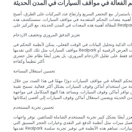
 الفعالة في مواقف السيارات في المدن الحديثة
 باستمرار. مع التحضر السريع وارتفاع عدد المركبات على الطرق، أصبح
 من أهمية معدات التحكم المتقدمة في مواقف السيارات. ستستكشف هذه
تعزيز التدفق المروري وتخفيف الازدحام
ت الذكية وتحليل البيانات في الوقت الفعلي، يمكن لأنظمة التحكم في
مواقف السيارات مثل تلك التي تقدمها Realpark توجيه السائقين بكفاءة نحو أماكن وقوف السيارات المتاحة. توفر هذه الأنظمة تحديثات في الوقت الفعلي حول توفر مواقف السيارات من خلال شاشات العرض الرقمية أو
اعد فقط على تقليل الازدحام المروري، بل يعزز أيضًا نظام نقل حضري
أكثر تنظيماً وكفاءة.
تحسين استغلال المساحة
تحكم الفعالة في مواقف السيارات دورًا مهمًا في هذا الصدد من خلال
سيارات بشكل أكثر فعالية. تسمح تقنية Realpark المبتكرة بدمج الأنظمة القائمة على أجهزة الاستشعار التي تراقب وتحلل إشغال مواقف السيارات في الوقت الفعلي.
توافر أماكن وقوف السيارات. ويساعد هذا النهج المتكامل في مواجهة
تحسين تجربة المستخدم
تخدم الشاملة للسائقين. توفر واجهات Realpark سهلة الاستخدام وتطبيقات الهاتف المحمول
عمل ميزات مثل أنظمة الدفع غير النقدي وخيارات الحجز المسبق التي
تقدمها Realpark على تبسيط عملية ركن السيارة بأكملها، مما يوفر للسائقين وقتًا ثمينًا ويقلل من الإحباط. ومن خلال إزالة المتاعب المرتبطة بالعثور على موقف للسيارات، تساهم هذه الأنظمة في توفير تجربة سلسة