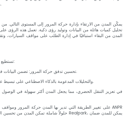
وهذا يقلل بشكل كبير من العبء الواقع على عاتق مسؤولي إنفاذ مواقف السيارات، وتبسيط عملية المراقبة وتمكين استخدام الموارد بشكل أكثر كفاءة.
توفر معدات التحكم في مواقف السيارات المبتكرة من Realpark فوائد عديدة لكل من المدن والسائقين. ومن خلال تنفيذ حلول Realpark، تستطيع المدن ذلك:
1. تحسين تدفق حركة المرور: تضمن البيانات في الوقت الفعلي حول توفر أماكن ركن السيارات بالإضافة إلى التخصيص الأمثل توجيه السائقين بكفاءة، مما يقلل الازدحام ويعزز تدفق حركة المرور.
2. تبسيط إنفاذ مواقف السيارات: تعمل أنظمة ANPR والتحليلات المدعومة بالذكاء الاصطناعي على تبسيط عملية مراقبة وإنفاذ قواعد مواقف السيارات، مما يسمح للسلطات بالتركيز على المهام الأكثر أهمية.