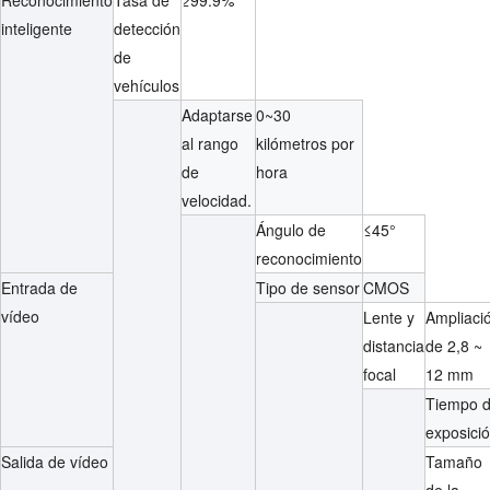
inteligente
detección
de
vehículos
Adaptarse
0~30
al rango
kilómetros por
de
hora
velocidad.
Ángulo de
≤45°
reconocimiento
Entrada de
Tipo de sensor
CMOS
vídeo
Lente y
Ampliaci
distancia
de 2,8 ~
focal
12 mm
Tiempo 
exposici
Salida de vídeo
Tamaño
de la