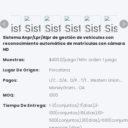
Sistema Anpr/Lpr/Alpr de gestión de vehículos con
reconocimiento automático de matrículas con cámara
HD
Muestras:
$400.0/juego | Mín. orden: 1 juego
Lugar De Origen:
Porcelana
Pagos:
L/C... D/A... D/P... T/T... Western Union...
MoneyGram... OA
MOQ:
1000
Tiempo De Entrega:
1-2(conjuntos):7(días),3-
100(conjuntos):15(días),101-
500(conjuntos):30(días),>500(conjunt
negociar (días)