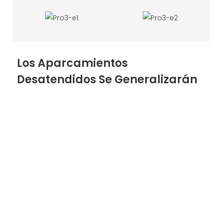
Los Aparcamientos
Desatendidos Se Generalizarán
Las soluciones de estacionamiento inteligentes
hacen posible el estacionamiento sin vigilancia. El
estacionamiento utiliza el reconocimiento de
matrículas como certificado para entrar y salir del
estacionamiento. El propietario del vehículo puede
utilizar pago electrónico o tarjeta de crédito para
pagar. Finalmente, el personal de gestión utiliza la
plataforma para monitorear y mantener las 24
horas del día. El nuevo sistema de gestión de
aparcamiento reduce enormemente los costes y