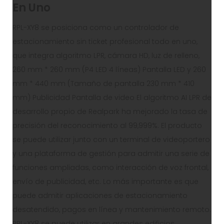
En Uno
RPL-XY8 se posiciona como un controlador de
estacionamiento sin ticket profesional todo en uno,
que integra algoritmo LPR, cámara HD, luz de relleno,
260 mm * 260 mm (P4 LED 4 líneas) Pantalla LED y 260
mm * 440 mm (Tamaño de pantalla 230 mm * 410
mm) Publicidad Pantalla de video El algoritmo AI LPR de
desarrollo propio de Realpark ha mejorado la tasa de
precisión del reconocimiento al 99,999%. El producto
se puede utilizar junto con un terminal de videoportero
y una plataforma de gestión para admitir una serie de
funciones ampliadas, como interacción de voz frontal,
envío de publicidad, etc. Lo más importante es que
puede admitir aplicaciones de estacionamiento
desatendido, pagos en línea y mantenimiento remoto.
RPL-XY8 se puede utilizar en grandes edificios