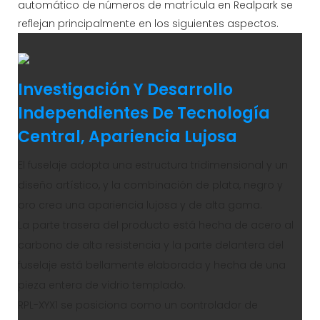
automático de números de matrícula en Realpark se
reflejan principalmente en los siguientes aspectos.
Investigación Y Desarrollo
Independientes De Tecnología
Central, Apariencia Lujosa
El fuselaje adopta una estructura tridimensional y un
diseño artístico, y la combinación de plata, negro y
oro crea una apariencia lujosa y de alta gama.
La parte trasera del producto está hecha de acero al
carbono de alta resistencia y la parte delantera del
fuselaje está bellamente elaborada y hecha de una
pieza entera de vidrio templado.
RPL-XYX1 se posiciona como un controlador de