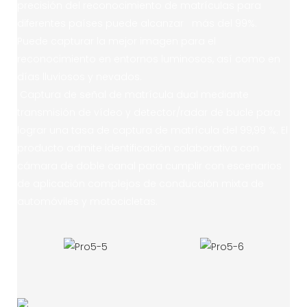
precisión del reconocimiento de matrículas para
diferentes países puede alcanzar más del 99%.
Puede capturar la mejor imagen para el
reconocimiento en entornos luminosos, así como en
días lluviosos y nevados.
Captura de señal de matrícula dual mediante
transmisión de vídeo y detector/radar de bucle para
lograr una tasa de captura de matrícula del 99,99 %. El
producto admite identificación colaborativa con
cámara de doble canal para cumplir con escenarios
de aplicación complejos de conducción mixta de
automóviles y motocicletas.