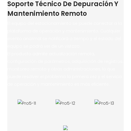
Soporte Técnico De Depuración Y
Mantenimiento Remoto
El equipo del estacionamiento se puede conectar a la
plataforma de operación y mantenimiento. Cualquier
evento anormal se notificará a tiempo y el estado del
equipo se podrá ver de un vistazo.
El producto admite actualización remota,
configuración de parámetros, adquisición de registros,
monitoreo remoto y otras administraciones, lo que
puede resolver el problema la primera vez y el servicio
de operación y mantenimiento es más eficiente.