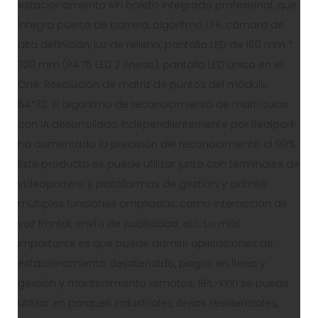
estacionamiento sin boleto integrado profesional, que
integra puerta de barrera, algoritmo LPR, cámara de
alta definición, luz de relleno, pantalla LED de 160 mm *
320 mm (P4.75 LED 2 líneas), pantalla LED única en el
One. Resolución de matriz de puntos del módulo
64*32. El algoritmo de reconocimiento de matrículas
con IA desarrollado independientemente por Realpark
ha aumentado la precisión del reconocimiento al 99%.
Este producto se puede utilizar junto con terminales de
videoportero y plataformas de gestión, y admite
múltiples funciones ampliadas, como interacción de
voz frontal, envío de publicidad, etc. Lo más
importante es que puede admitir aplicaciones de
estacionamiento desatendido, pagos en línea y
gestión y mantenimiento remotos. RPL-XYX1 se puede
utilizar en parques industriales, áreas residenciales,