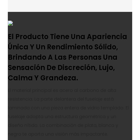
El Producto Tiene Una Apariencia
Única Y Un Rendimiento Sólido,
Brindando A Las Personas Una
Sensación De Discreción, Lujo,
Calma Y Grandeza.
El material principal es acero al carbono de alta
resistencia. La parte delantera del fuselaje está
laminada con una pieza entera de vidrio templado. El
fuselaje adopta una estructura geométrica y un
diseño nítido. La combinación de plata, blanco y
negro te aporta una visión más impactante.