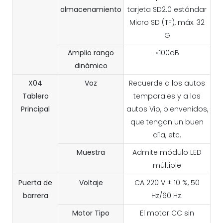
almacenamiento
tarjeta SD2.0 estándar
Micro SD (TF), máx. 32
G
Amplio rango
≥100dB
dinámico
X04
Voz
Recuerde a los autos
Tablero
temporales y a los
Principal
autos Vip, bienvenidos,
que tengan un buen
día, etc.
Muestra
Admite módulo LED
múltiple
Puerta de
Voltaje
CA 220 V ± 10 %, 50
barrera
Hz/60 Hz.
Motor
Tipo
El motor CC sin