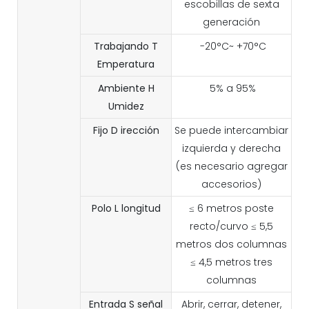
escobillas de sexta
generación
Trabajando
T
-20°C~ +70°C
Emperatura
Ambiente
H
5% a 95%
Umidez
Fijo
D
irección
Se puede intercambiar
izquierda y derecha
(es necesario agregar
accesorios)
Polo
L
longitud
≤ 6 metros poste
recto/curvo ≤ 5,5
metros dos columnas
≤ 4,5 metros tres
columnas
Entrada
S
señal
Abrir, cerrar, detener,