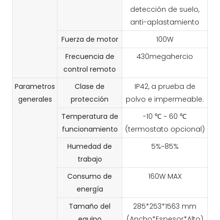
detección de suelo,
anti-aplastamiento
Fuerza de motor
100W
Frecuencia de
430megahercio
control remoto
Parametros
Clase de
IP42, a prueba de
generales
protección
polvo e impermeable.
Temperatura de
-10 ℃ ~ 60 ℃
funcionamiento
(termostato opcional)
Humedad de
5%~85%
trabajo
Consumo de
160W MAX
energía
Tamaño del
285*253*1563 mm
equipo
(Ancho*Espesor*Alto)