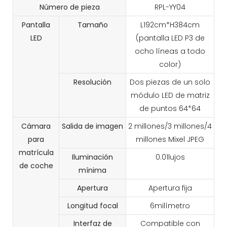
Número de pieza
RPL-YY04
Pantalla
Tamaño
L192cm*H384cm
LED
(pantalla LED P3 de
ocho líneas a todo
color)
Resolución
Dos piezas de un solo
módulo LED de matriz
de puntos 64*64
Cámara
Salida de imagen
2 millones/3 millones/4
para
millones Mixel JPEG
matrícula
Iluminación
0.01lujos
de coche
mínima
Apertura
Apertura fija
Longitud focal
6milímetro
Interfaz de
Compatible con