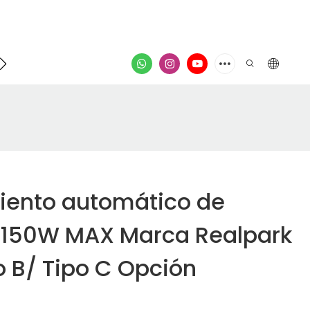
poyo
Contacto
video
iento automático de
 150W MAX Marca Realpark
o B/ Tipo C Opción