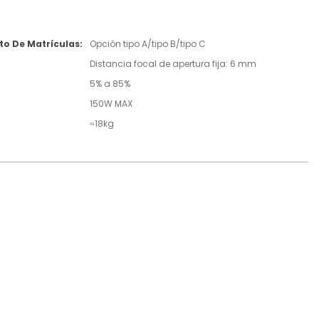
o De Matrículas:
Opción tipo A/tipo B/tipo C
Distancia focal de apertura fija: 6 mm
5% a 85%
150W MAX
≈18kg