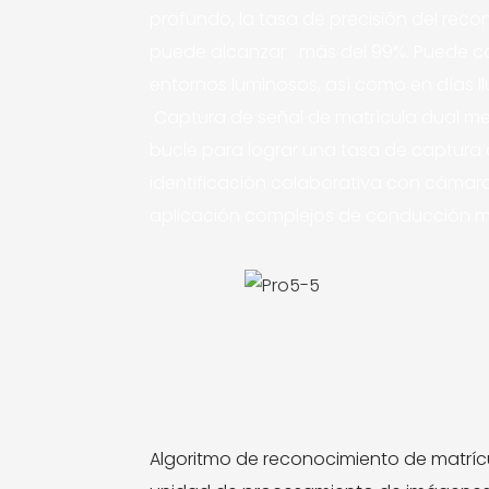
profundo, la tasa de precisión del rec
puede alcanzar más del 99%. Puede ca
entornos luminosos, así como en días l
Captura de señal de matrícula dual me
bucle para lograr una tasa de captura 
identificación colaborativa con cámar
aplicación complejos de conducción mi
Algoritmo de reconocimiento de matrícu