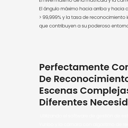
El nivel máximo de la matrícula y la cám
El ángulo máximo hacia arriba y hacia a
> 99,999% y la tasa de reconocimiento i
que contribuyen a su poderoso entorno
Perfectamente Co
De Reconocimiento
Escenas Complejas
Diferentes Necesi
Utilizando el software de gestión de 
Yunbo y la cámara con algoritmo de re