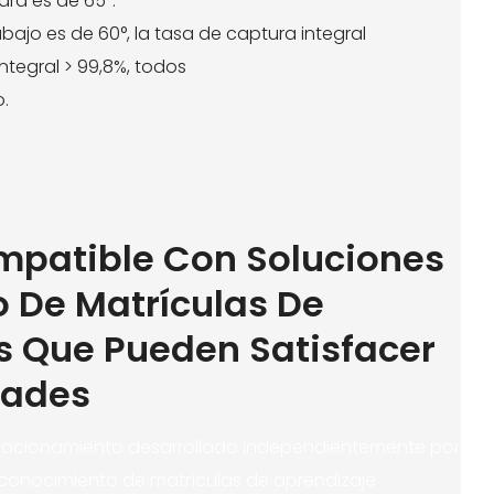
ara es de 65°.
bajo es de 60°, la tasa de captura integral
ntegral > 99,8%, todos
.
mpatible Con Soluciones
 De Matrículas De
 Que Pueden Satisfacer
dades
estacionamiento desarrollado independientemente por
conocimiento de matrículas de aprendizaje