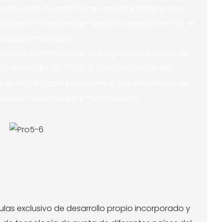
onocimiento de matrículas para diferentes países
pturar la mejor imagen para el reconocimiento en
luviosos y nevados.
diante transmisión de vídeo y detector/radar de
de matrícula del 99,99 %. El producto admite
a de doble canal para cumplir con escenarios de
xta de automóviles y motocicletas.
las exclusivo de desarrollo propio incorporado y