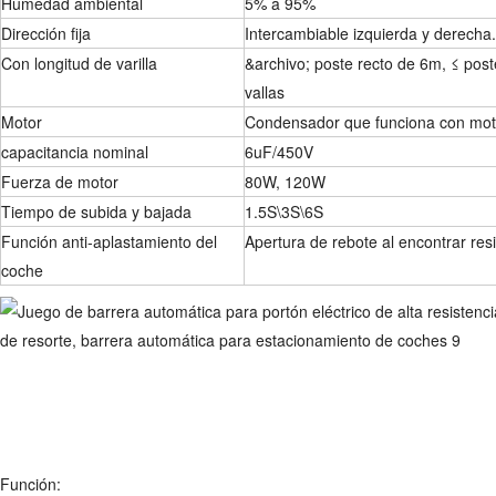
Humedad ambiental
5% a 95%
Dirección fija
Intercambiable izquierda y derecha.
Con longitud de varilla
&archivo; poste recto de 6m, ≤ post
vallas
Motor
Condensador que funciona con moto
capacitancia nominal
6uF/450V
Fuerza de motor
80W, 120W
Tiempo de subida y bajada
1.5S\3S\6S
Función anti-aplastamiento del
Apertura de rebote al encontrar resi
coche
Función: