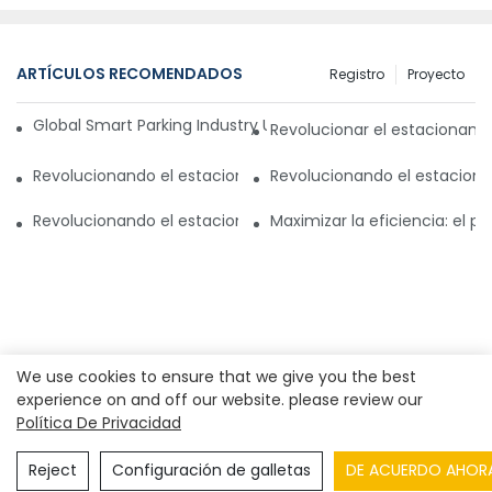
ARTÍCULOS RECOMENDADOS
Registro
Proyecto
Global Smart Parking Industry Update for Third Quarter of 
Revolucionar el estacionam
Revolucionando el estacionamiento con un sistema de gest
Revolucionando el estaciona
Revolucionando el estacionamiento en Pakistán: un nuevo
Maximizar la eficiencia: el 
We use cookies to ensure that we give you the best
experience on and off our website. please review our
Política De Privacidad
Derechos de autor© 2023
Shenzhen Real Park Co., Ltd.
|
Mapa del sitio
|
Política de privacidad
Reject
Configuración de galletas
DE ACUERDO AHOR