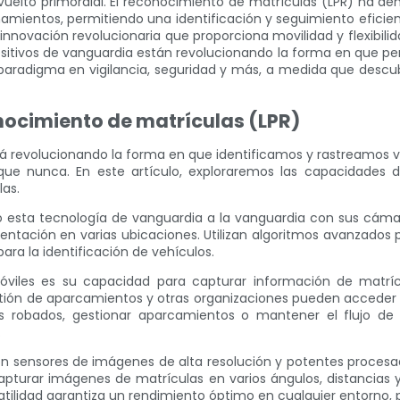
elto primordial. El reconocimiento de matrículas (LPR) ha demo
namientos, permitiendo una identificación y seguimiento eficien
nnovación revolucionaria que proporciona movilidad y flexibilid
itivos de vanguardia están revolucionando la forma en que per
aradigma en vigilancia, seguridad y más, a medida que descubri
onocimiento de matrículas (LPR)
á revolucionando la forma en que identificamos y rastreamos ve
que nunca. En este artículo, exploraremos las capacidades 
as.
ado esta tecnología de vanguardia a la vanguardia con sus cám
entación en varias ubicaciones. Utilizan algoritmos avanzados 
ara la identificación de vehículos.
óviles es su capacidad para capturar información de matrícu
stión de aparcamientos y otras organizaciones pueden acceder
s robados, gestionar aparcamientos o mantener el flujo de
.
 sensores de imágenes de alta resolución y potentes procesado
pturar imágenes de matrículas en varios ángulos, distancias 
tilidad garantiza un rendimiento óptimo en cualquier entorno, 