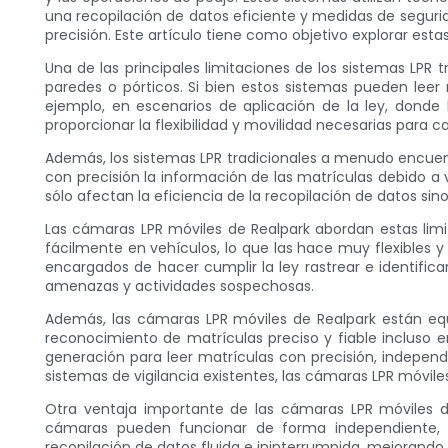
una recopilación de datos eficiente y medidas de segurid
precisión. Este artículo tiene como objetivo explorar est
Una de las principales limitaciones de los sistemas LPR 
paredes o pórticos. Si bien estos sistemas pueden leer
ejemplo, en escenarios de aplicación de la ley, donde 
proporcionar la flexibilidad y movilidad necesarias para 
Además, los sistemas LPR tradicionales a menudo encuen
con precisión la información de las matrículas debido a
sólo afectan la eficiencia de la recopilación de datos s
Las cámaras LPR móviles de Realpark abordan estas lim
fácilmente en vehículos, lo que las hace muy flexibles
encargados de hacer cumplir la ley rastrear e identif
amenazas y actividades sospechosas.
Además, las cámaras LPR móviles de Realpark están eq
reconocimiento de matrículas preciso y fiable incluso e
generación para leer matrículas con precisión, independ
sistemas de vigilancia existentes, las cámaras LPR móviles
Otra ventaja importante de las cámaras LPR móviles 
cámaras pueden funcionar de forma independiente, 
recopilación de datos fluida e ininterrumpida, mejorando 