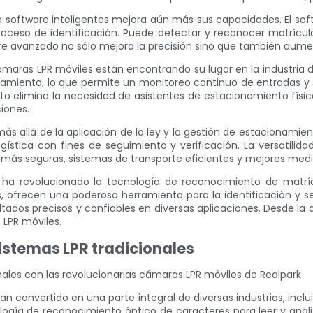
software inteligentes mejora aún más sus capacidades. El softwa
proceso de identificación. Puede detectar y reconocer matrícul
tware avanzado no sólo mejora la precisión sino que también aume
cámaras LPR móviles están encontrando su lugar en la industria
onamiento, lo que permite un monitoreo continuo de entradas y
sto elimina la necesidad de asistentes de estacionamiento físi
iones.
s allá de la aplicación de la ley y la gestión de estacionamien
logística con fines de seguimiento y verificación. La versatilid
s más seguras, sistemas de transporte eficientes y mejores med
 ha revolucionado la tecnología de reconocimiento de matrí
s, ofrecen una poderosa herramienta para la identificación y 
tados precisos y confiables en diversas aplicaciones. Desde la a
 LPR móviles.
istemas LPR tradicionales
nales con las revolucionarias cámaras LPR móviles de Realpark
 convertido en una parte integral de diversas industrias, inclu
nología de reconocimiento óptico de caracteres para leer y ana