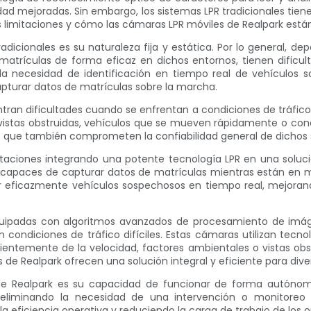
ad mejoradas. Sin embargo, los sistemas LPR tradicionales tiene
as limitaciones y cómo las cámaras LPR móviles de Realpark están
tradicionales es su naturaleza fija y estática. Por lo general,
 matrículas de forma eficaz en dichos entornos, tienen dificu
la necesidad de identificación en tiempo real de vehículos s
capturar datos de matrículas sobre la marcha.
tran dificultades cuando se enfrentan a condiciones de tráfico
 vistas obstruidas, vehículos que se mueven rápidamente o condi
ino que también comprometen la confiabilidad general de dichos
itaciones integrando una potente tecnología LPR en una solu
 y capaces de capturar datos de matrículas mientras están en 
icar eficazmente vehículos sospechosos en tiempo real, mejora
uipadas con algoritmos avanzados de procesamiento de imágen
n condiciones de tráfico difíciles. Estas cámaras utilizan tec
ientemente de la velocidad, factores ambientales o vistas obst
 de Realpark ofrecen una solución integral y eficiente para dive
de Realpark es su capacidad de funcionar de forma autónom
eliminando la necesidad de una intervención o monitoreo
la eficiencia operativa y reduciendo la carga de trabajo de los 