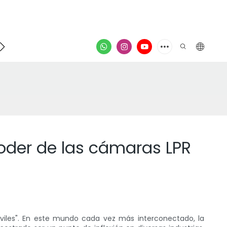
poyo
Contacto
video
poder de las cámaras LPR
óviles". En este mundo cada vez más interconectado, la