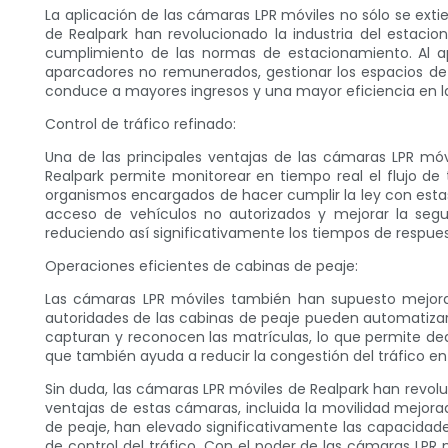
La aplicación de las cámaras LPR móviles no sólo se exti
de Realpark han revolucionado la industria del estacio
cumplimiento de las normas de estacionamiento. Al ap
aparcadores no remunerados, gestionar los espacios de 
conduce a mayores ingresos y una mayor eficiencia en l
Control de tráfico refinado:
Una de las principales ventajas de las cámaras LPR móv
Realpark permite monitorear en tiempo real el flujo de t
organismos encargados de hacer cumplir la ley con estas
acceso de vehículos no autorizados y mejorar la segur
reduciendo así significativamente los tiempos de respues
Operaciones eficientes de cabinas de peaje:
Las cámaras LPR móviles también han supuesto mejoras 
autoridades de las cabinas de peaje pueden automatizar
capturan y reconocen las matrículas, lo que permite ded
que también ayuda a reducir la congestión del tráfico en 
Sin duda, las cámaras LPR móviles de Realpark han revol
ventajas de estas cámaras, incluida la movilidad mejorad
de peaje, han elevado significativamente las capacidad
de control del tráfico. Con el poder de las cámaras LP