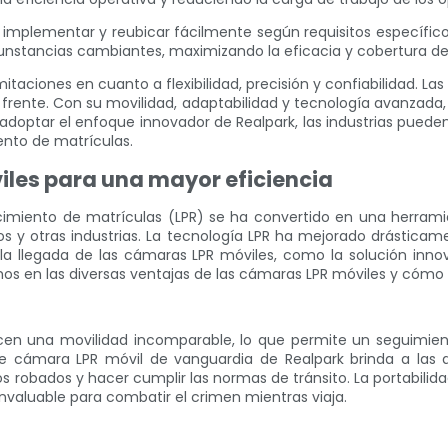
mplementar y reubicar fácilmente según requisitos específicos. 
rcunstancias cambiantes, maximizando la eficacia y cobertura de
imitaciones en cuanto a flexibilidad, precisión y confiabilidad. 
 frente. Con su movilidad, adaptabilidad y tecnología avanzada
l adoptar el enfoque innovador de Realpark, las industrias puede
ento de matrículas.
iles para una mayor eficiencia
cimiento de matrículas (LPR) se ha convertido en una herram
s y otras industrias. La tecnología LPR ha mejorado drásticame
 llegada de las cámaras LPR móviles, como la solución innov
mos en las diversas ventajas de las cámaras LPR móviles y cómo 
en una movilidad incomparable, lo que permite un seguimien
 cámara LPR móvil de vanguardia de Realpark brinda a las agenc
los robados y hacer cumplir las normas de tránsito. La portabil
 invaluable para combatir el crimen mientras viaja.