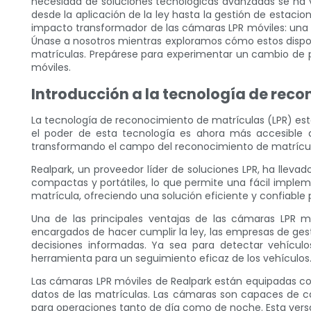
necesidad de soluciones tecnológicas avanzadas se ha vu
desde la aplicación de la ley hasta la gestión de estacio
impacto transformador de las cámaras LPR móviles: una i
Únase a nosotros mientras exploramos cómo estos dispos
matrículas. Prepárese para experimentar un cambio de p
móviles.
Introducción a la tecnología de rec
La tecnología de reconocimiento de matrículas (LPR) est
el poder de esta tecnología es ahora más accesible 
transformando el campo del reconocimiento de matrícul
Realpark, un proveedor líder de soluciones LPR, ha llev
compactas y portátiles, lo que permite una fácil implem
matrícula, ofreciendo una solución eficiente y confiable p
Una de las principales ventajas de las cámaras LPR m
encargados de hacer cumplir la ley, las empresas de ge
decisiones informadas. Ya sea para detectar vehículo
herramienta para un seguimiento eficaz de los vehículos
Las cámaras LPR móviles de Realpark están equipadas con
datos de las matrículas. Las cámaras son capaces de ca
para operaciones tanto de día como de noche. Esta versa