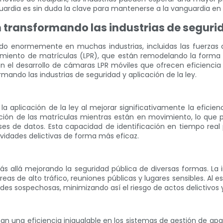
uardia es sin duda la clave para mantenerse a la vanguardia e
transformando las industrias de segurida
uido enormemente en muchas industrias, incluidas las fuerzas d
miento de matrículas (LPR), que están remodelando la forma e
 en el desarrollo de cámaras LPR móviles que ofrecen eficienci
ando las industrias de seguridad y aplicación de la ley.
 aplicación de la ley al mejorar significativamente la eficienc
ión de las matrículas mientras están en movimiento, lo que per
ses de datos. Esta capacidad de identificación en tiempo real
ividades delictivas de forma más eficaz.
s allá mejorando la seguridad pública de diversas formas. La 
reas de alto tráfico, reuniones públicas y lugares sensibles. Al
es sospechosas, minimizando así el riesgo de actos delictivos y
n una eficiencia inigualable en los sistemas de gestión de apar