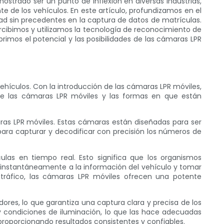
strado ser un punto de inflexión en diversas industrias,
te de los vehículos. En este artículo, profundizamos en el
ad sin precedentes en la captura de datos de matrículas.
cibimos y utilizamos la tecnología de reconocimiento de
mos el potencial y las posibilidades de las cámaras LPR
hículos. Con la introducción de las cámaras LPR móviles,
de las cámaras LPR móviles y las formas en que están
aras LPR móviles. Estas cámaras están diseñadas para ser
para capturar y decodificar con precisión los números de
las en tiempo real. Esto significa que los organismos
 instantáneamente a la información del vehículo y tomar
 tráfico, las cámaras LPR móviles ofrecen una potente
res, lo que garantiza una captura clara y precisa de los
y condiciones de iluminación, lo que las hace adecuadas
proporcionando resultados consistentes y confiables.