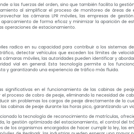
ende a las fuerzas del orden, sino que también facilita la gesti
namiento al simplificar el proceso de monitoreo de áreas de 
rovechar las cámaras LPR móviles, las empresas de gestión
aparcamiento de forma eficaz y minimizar la aparición de est
as operaciones de estacionamiento.
iles radica en su capacidad para contribuir a los sistemas de
ráfico, detectar vehículos que exceden los límites de velocidad
 cámaras móviles, las autoridades pueden identificar y abordar
idad vial en general. Esta tecnología permite a los funcion
ta y garantizando una experiencia de tráfico más fluida.
significativas en el funcionamiento de las cabinas de peaje
 el proceso de cobro de peaje, eliminando la necesidad de cabi
ucir sin problemas los cargos de peaje directamente de la cuen
las cabinas de peaje durante las horas pico, garantizando un via
ucionado la tecnología de reconocimiento de matrículas, ofrecie
a, la gestión optimizada del estacionamiento, el control del trá
es de los organismos encargados de hacer cumplir la ley, las e
R móviles de Realpark, las industrias pueden esperar una mayor